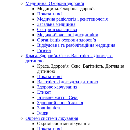
Медицина. Охорона здоров’я
Медицина. Охорона здоров’я
Показати всі
Медична радіологія і рентгенологія
Загальна медицина
Сестринська справа
Медико-біологічні дисципліни
Організація охорони здоров’я
Відбудовна та реабілітаційна медицина
Гігієна
Краса. Здоров’я. Секс. Вагітність. Догляд за
дитиною
Краса. Здоров’я. Секс. Вагітність. Догляд за
дитиною
Показати всі
Вагітність і догляд за дитиною
Здорове харчування
Етикет
Інтимне життя. Секс
Здоровий спосіб життя
Зовнішність
Імідж
Окремі системи лікування
Окремі системи лікування
Показати всі