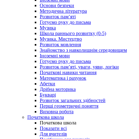
Основи безпеки
Методична література
Розвиток пам’яті
Готуємо руку до письма
Музика
Школа раннього розвитку (0-5)
Музика. Мистецтво
Розвиток мовлення
Знайомство з навколишнім середовищем
Іноземні мови
Готуємо руку до письма
Розвиток пам’яті, уваги, уяви, логіки
Початкові навики читання
Математика і рахунок
Абетки
Дрібна моторика
Букварі
Розвиток загальних здібностей
Перші геометричні поняття
Виховна робота
Початкова школа
Початкова школа
Показати всі
Для вчителів