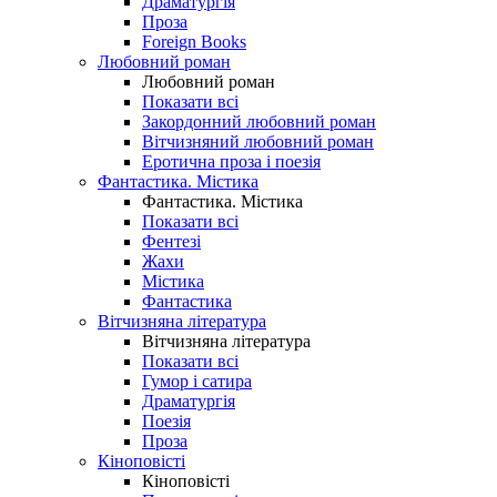
Драматургія
Проза
Foreign Books
Любовний роман
Любовний роман
Показати всі
Закордонний любовний роман
Вітчизняний любовний роман
Еротична проза і поезія
Фантастика. Містика
Фантастика. Містика
Показати всі
Фентезі
Жахи
Містика
Фантастика
Вітчизняна література
Вітчизняна література
Показати всі
Гумор і сатира
Драматургія
Поезія
Проза
Кіноповісті
Кіноповісті