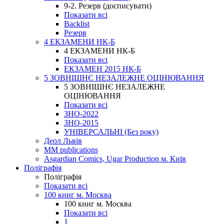
9-2. Резерв (досписувати)
Показати всі
Backlist
Резерв
4 ЕКЗАМЕНИ НК-Б
4 ЕКЗАМЕНИ НК-Б
Показати всі
ЕКЗАМЕН 2015 НК-Б
5 ЗОВНІШНЄ НЕЗАЛЕЖНЕ ОЦІНЮВАННЯ
5 ЗОВНІШНЄ НЕЗАЛЕЖНЕ
ОЦІНЮВАННЯ
Показати всі
ЗНО-2022
ЗНО-2015
УНІВЕРСАЛЬНІ (Без року)
Деол Львів
MM publications
Asgardian Comics, Ugar Production м. Київ
Поліграфія
Поліграфія
Показати всі
100 книг м. Москва
100 книг м. Москва
Показати всі
1