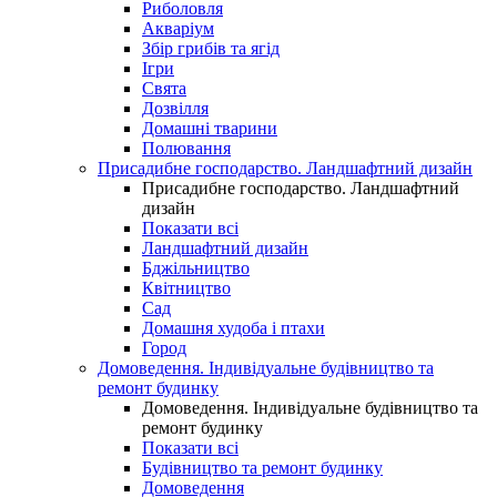
Риболовля
Акваріум
Збір грибів та ягід
Ігри
Свята
Дозвілля
Домашні тварини
Полювання
Присадибне господарство. Ландшафтний дизайн
Присадибне господарство. Ландшафтний
дизайн
Показати всі
Ландшафтний дизайн
Бджільництво
Квітництво
Сад
Домашня худоба і птахи
Город
Домоведення. Індивідуальне будівництво та
ремонт будинку
Домоведення. Індивідуальне будівництво та
ремонт будинку
Показати всі
Будівництво та ремонт будинку
Домоведення