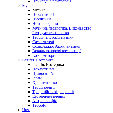
Прикладна психологія
Музика
Музика
Показати всі
Пісенники
Нотні видання
Музична педагогіка. Виконавство.
Інструментознавство
Теорія та історія музики
Самовчителі
Сольфеджіо. Акомпанемент
Вокально-хорові композиції
Композитори
Релігія. Єзотерика
Релігія. Єзотерика
Показати всі
Православ’я
Іслам
Християнство
Теорія релігії
Традиційні східні релігії
Езотеричне вчення
Антропософія
Теософія
Huss