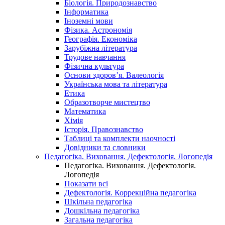
Біологія. Природознавство
Інформатика
Іноземні мови
Фізика. Астрономія
Географія. Економіка
Зарубіжна література
Трудове навчання
Фізична культура
Основи здоров’я. Валеологія
Українська мова та література
Етика
Образотворче мистецтво
Математика
Хімія
Історія. Правознавство
Таблиці та комплекти наочності
Довідники та словники
Педагогіка. Виховання. Дефектологія. Логопедія
Педагогіка. Виховання. Дефектологія.
Логопедія
Показати всі
Дефектологія. Коррекційна педагогіка
Шкільна педагогіка
Дошкільна педагогіка
Загальна педагогіка