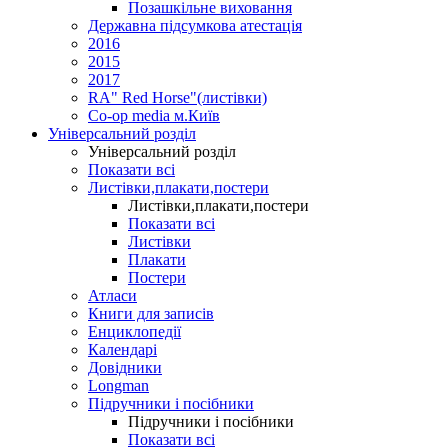
Позашкільне виховання
Державна підсумкова атестація
2016
2015
2017
RA" Red Horse"(листівки)
Co-op media м.Київ
Універсальний розділ
Універсальний розділ
Показати всі
Листівки,плакати,постери
Листівки,плакати,постери
Показати всі
Листівки
Плакати
Постери
Атласи
Книги для записів
Енциклопедії
Календарі
Довідники
Longman
Підручники і посібники
Підручники і посібники
Показати всі