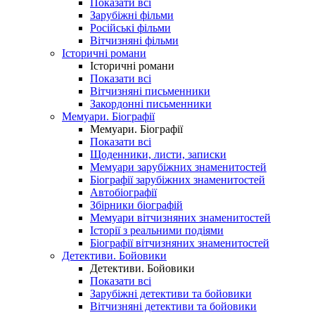
Показати всі
Зарубіжні фільми
Російські фільми
Вітчизняні фільми
Історичні романи
Історичні романи
Показати всі
Вітчизняні письменники
Закордонні письменники
Мемуари. Біографії
Мемуари. Біографії
Показати всі
Щоденники, листи, записки
Мемуари зарубіжних знаменитостей
Біографії зарубіжних знаменитостей
Автобіографії
Збірники біографій
Мемуари вітчизняних знаменитостей
Історії з реальними подіями
Біографії вітчизняних знаменитостей
Детективи. Бойовики
Детективи. Бойовики
Показати всі
Зарубіжні детективи та бойовики
Вітчизняні детективи та бойовики