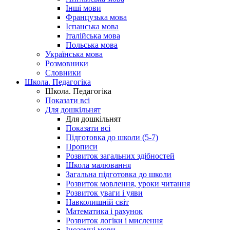
Інші мови
Французька мова
Іспанська мова
Італійська мова
Польська мова
Українська мова
Розмовники
Словники
Школа. Педагогіка
Школа. Педагогіка
Показати всі
Для дошкільнят
Для дошкільнят
Показати всі
Підготовка до школи (5-7)
Прописи
Розвиток загальних здібностей
Школа малювання
Загальна підготовка до школи
Розвиток мовлення, уроки читання
Розвиток уваги і уяви
Навколишній світ
Математика і рахунок
Розвиток логіки і мислення
Іноземні мови