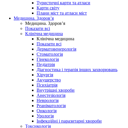
Туристичні карти та атласи
Карти світу
Плани міст та атласи міст
Медицина. Здоров’я
Медицина. Здоров’я
Показати всі
Клінічна медицина
Клінічна медицина
Показати всі
Дерматовенерологія
Стоматологія
Гінекологія
Педіатрія
Діагностика і терапія інших захворювань
Хірургія
Акушерство
Психіатрія
Внутрішні хвороби
Анестезіологія
Неврологія
Реаніматологія
Онкологія
Урологія
Інфекційні і паразитарні хвороби
Токсикологія