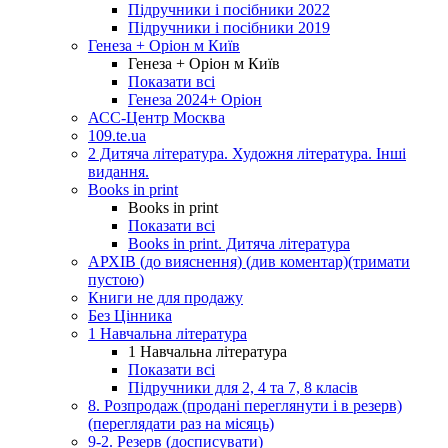
Підручники і посібники 2022
Підручники і посібники 2019
Генеза + Оріон м Київ
Генеза + Оріон м Київ
Показати всі
Генеза 2024+ Оріон
АСС-Центр Москва
109.te.ua
2 Дитяча література. Художня література. Інші
видання.
Books in print
Books in print
Показати всі
Books in print. Дитяча література
АРХІВ (до вияснення) (див коментар)(тримати
пустою)
Книги не для продажу
Без Цінника
1 Навчальна література
1 Навчальна література
Показати всі
Підручники для 2, 4 та 7, 8 класів
8. Розпродаж (продані переглянути і в резерв)
(переглядати раз на місяць)
9-2. Резерв (досписувати)