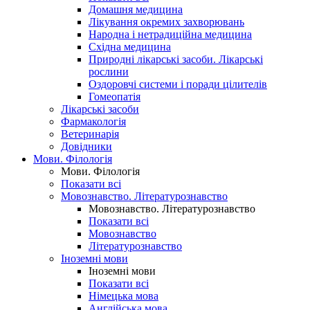
Домашня медицина
Лікування окремих захворювань
Народна і нетрадиційна медицина
Східна медицина
Природні лікарські засоби. Лікарські
рослини
Оздоровчі системи і поради цілителів
Гомеопатія
Лікарські засоби
Фармакологія
Ветеринарія
Довідники
Мови. Філологія
Мови. Філологія
Показати всі
Мовознавство. Літературознавство
Мовознавство. Літературознавство
Показати всі
Мовознавство
Літературознавство
Іноземні мови
Іноземні мови
Показати всі
Німецька мова
Англійська мова