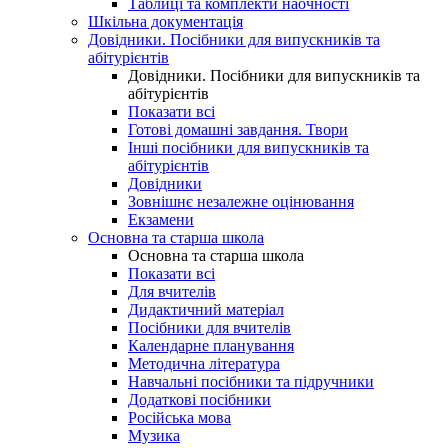
Таблиці та комплекти наочності
Шкільна документація
Довідники. Посібники для випускників та
абітурієнтів
Довідники. Посібники для випускників та
абітурієнтів
Показати всі
Готові домашні завдання. Твори
Інші посібники для випускників та
абітурієнтів
Довідники
Зовнішнє незалежне оцінювання
Екзамени
Основна та старша школа
Основна та старша школа
Показати всі
Для вчителів
Дидактичний матеріал
Посібники для вчителів
Календарне планування
Методична література
Навчальні посібники та підручники
Додаткові посібники
Російська мова
Музика