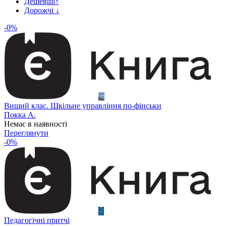
Дешевші
↑
Дорожчі
↓
-0%
Вищий клас. Шкільне управління по-фінськи
Покка А.
Немає в наявності
Переглянути
-0%
Педагогічні притчі