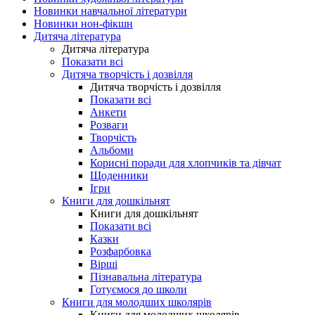
Новинки навчальної літератури
Новинки нон-фікшн
Дитяча література
Дитяча література
Показати всі
Дитяча творчість і дозвілля
Дитяча творчість і дозвілля
Показати всі
Анкети
Розваги
Творчість
Альбоми
Корисні поради для хлопчиків та дівчат
Щоденники
Ігри
Книги для дошкільнят
Книги для дошкільнят
Показати всі
Казки
Розфарбовка
Вірші
Пізнавальна література
Готуємося до школи
Книги для молодших школярів
Книги для молодших школярів