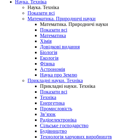
Наука. Техніка
Наука. Техніка
Показати всі
Математика. Природничі науки
Математика. Природничі науки
Показати всі
Математика
Хімія
Довідкові видання
Біологія
Екологія
Фізика
Астрономія
Наука про Землю
Прикладні науки. Техніка
Прикладні науки. Техніка
Показати всі
Техніка
Енергетика
Промисловість
Зв’язок
Радіоелектроніка
Сільське господарство
Будівництво
Технологія харчових виробництв