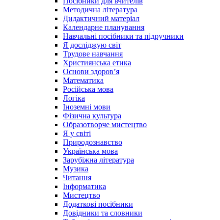
Посібники для вчителів
Методична література
Дидактичний матеріал
Календарне планування
Навчальні посібники та підручники
Я досліджую світ
Трудове навчання
Християнська етика
Основи здоров’я
Математика
Російська мова
Логіка
Іноземні мови
Фізична культура
Образотворче мистецтво
Я у світі
Природознавство
Українська мова
Зарубіжна література
Музика
Читання
Інформатика
Мистецтво
Додаткові посібники
Довідники та словники