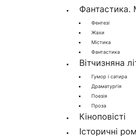
Фантастика. 
Фентезі
Жахи
Містика
Фантастика
Вітчизняна л
Гумор і сатира
Драматургія
Поезія
Проза
Кіноповісті
Історичні ро