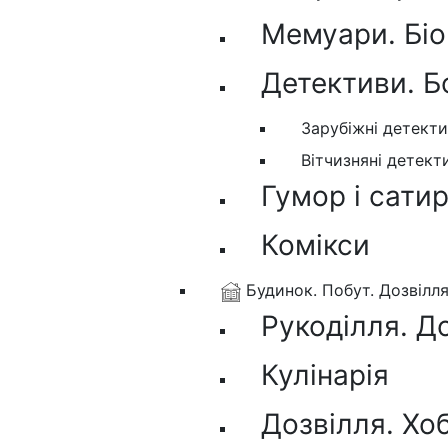
Мемуари. Біо
Детективи. Б
Зарубіжні детект
Вітчизняні детект
Гумор і сати
Комікси
Будинок. Побут. Дозвілл
Рукоділля. Д
Кулінарія
Дозвілля. Хо