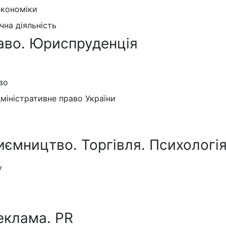
економіки
на діяльність
аво. Юриспруденція
во
дміністративне право України
иємництво. Торгівля. Психологія
у
еклама. PR