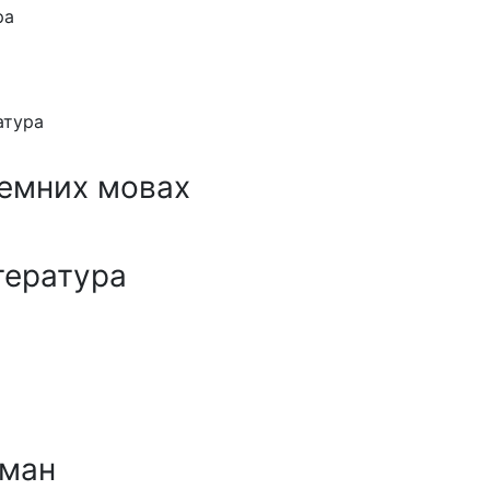
ра
атура
земних мовах
тература
ман