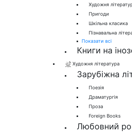
Художня літерату
Пригоди
Шкільна класика
Пізнавальна літер
Показати всі
Книги на іно
Художня література
Зарубіжна лі
Поезія
Драматургія
Проза
Foreign Books
Любовний ро