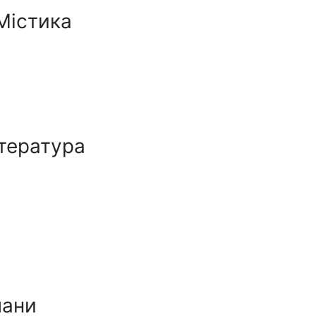
Містика
ітература
мани