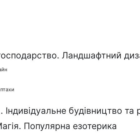
господарство. Ландшафтний диз
айн
 птахи
 Індивідуальне будівництво та 
Магія. Популярна езотерика