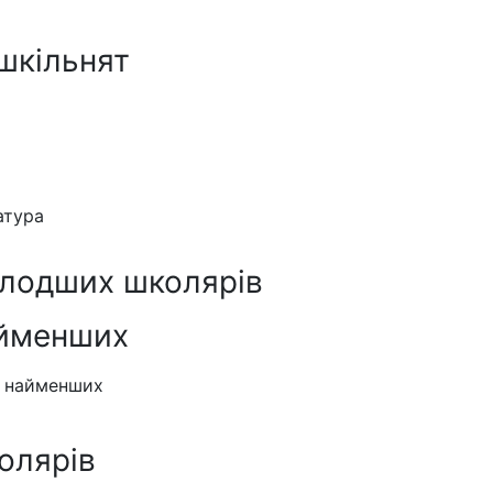
шкільнят
атура
олодших школярів
айменших
я найменших
олярів