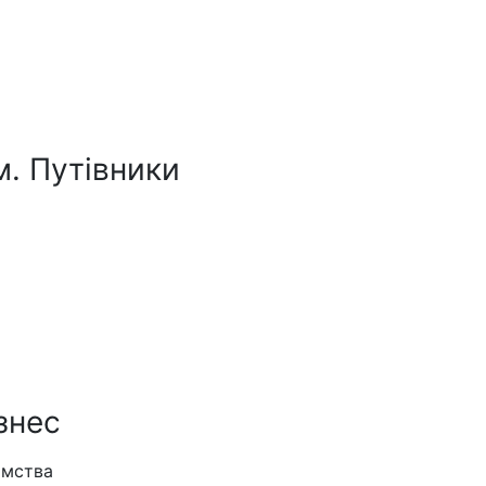
м. Путівники
знес
ємства