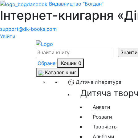
Видавництво “Богдан”
Інтернет-книгарня «Д
support@dk-books.com
Увійти
Обране
Кошик
0
Каталог книг
Дитяча література
Дитяча творчі
Анкети
Розваги
Творчість
Альбоми