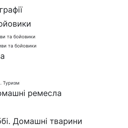
графії
ойовики
иви та бойовики
иви та бойовики
ра
я. Туризм
омашні ремесла
ббі. Домашні тварини