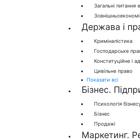
Загальні питання 
Зовнішньоекономіч
Держава і пр
Криміналістика
Господарське пра
Конституційне і а
Цивільне право
Показати всі
Бізнес. Підпр
Психологія бізнес
Бізнес
Продажі
Маркетинг. Р