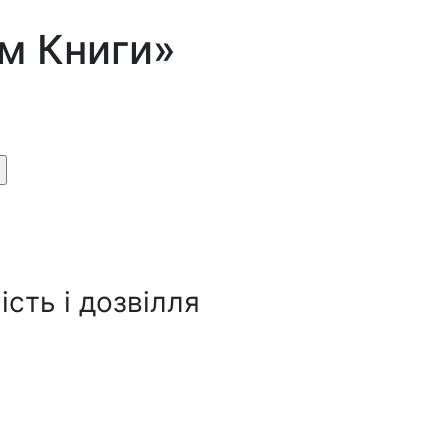
ім Книги»
сть і дозвілля