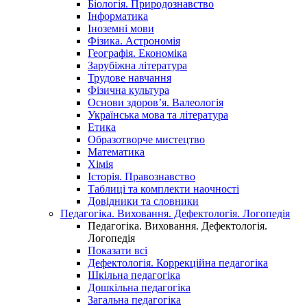
Біологія. Природознавство
Інформатика
Іноземні мови
Фізика. Астрономія
Географія. Економіка
Зарубіжна література
Трудове навчання
Фізична культура
Основи здоров’я. Валеологія
Українська мова та література
Етика
Образотворче мистецтво
Математика
Хімія
Історія. Правознавство
Таблиці та комплекти наочності
Довідники та словники
Педагогіка. Виховання. Дефектологія. Логопедія
Педагогіка. Виховання. Дефектологія.
Логопедія
Показати всі
Дефектологія. Коррекційна педагогіка
Шкільна педагогіка
Дошкільна педагогіка
Загальна педагогіка