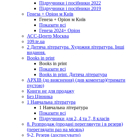
Підручники і посібники 2022
Підручники і посібники 2019
Генеза + Оріон м Київ
Генеза + Оріон м Київ
Показати всі
Генеза 2024+ Оріон
АСС-Центр Москва
109.te.ua
2 Дитяча література. Художня література. Інші
видання.
Books in print
Books in print
Показати всі
Books in print. Дитяча література
АРХІВ (до вияснення) (див коментар)(тримати
пустою)
Книги не для продажу
Без Цінника
1 Навчальна література
1 Навчальна література
Показати всі
Підручники для 2, 4 та 7, 8 класів
8. Розпродаж (продані переглянути і в резерв)
(переглядати раз на місяць)
9-2. Резерв (досписувати)