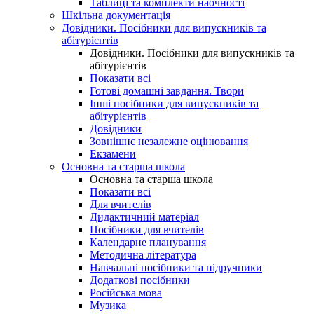
Таблиці та комплекти наочності
Шкільна документація
Довідники. Посібники для випускників та
абітурієнтів
Довідники. Посібники для випускників та
абітурієнтів
Показати всі
Готові домашні завдання. Твори
Інші посібники для випускників та
абітурієнтів
Довідники
Зовнішнє незалежне оцінювання
Екзамени
Основна та старша школа
Основна та старша школа
Показати всі
Для вчителів
Дидактичний матеріал
Посібники для вчителів
Календарне планування
Методична література
Навчальні посібники та підручники
Додаткові посібники
Російська мова
Музика