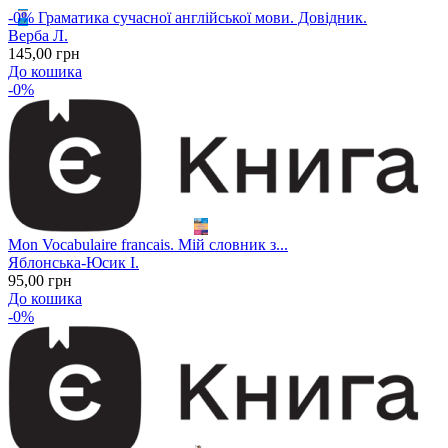
-0%
Граматика сучасної англійської мови. Довідник.
Верба Л.
145
,00
грн
До кошика
-0%
Mon Vocabulaire francais. Мій словник з...
Яблонська-Юсик І.
95
,00
грн
До кошика
-0%