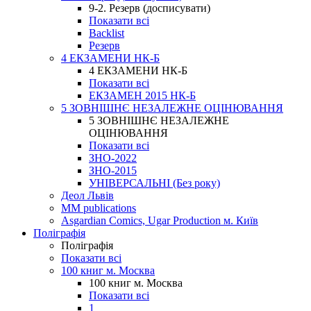
9-2. Резерв (досписувати)
Показати всі
Backlist
Резерв
4 ЕКЗАМЕНИ НК-Б
4 ЕКЗАМЕНИ НК-Б
Показати всі
ЕКЗАМЕН 2015 НК-Б
5 ЗОВНІШНЄ НЕЗАЛЕЖНЕ ОЦІНЮВАННЯ
5 ЗОВНІШНЄ НЕЗАЛЕЖНЕ
ОЦІНЮВАННЯ
Показати всі
ЗНО-2022
ЗНО-2015
УНІВЕРСАЛЬНІ (Без року)
Деол Львів
MM publications
Asgardian Comics, Ugar Production м. Київ
Поліграфія
Поліграфія
Показати всі
100 книг м. Москва
100 книг м. Москва
Показати всі
1