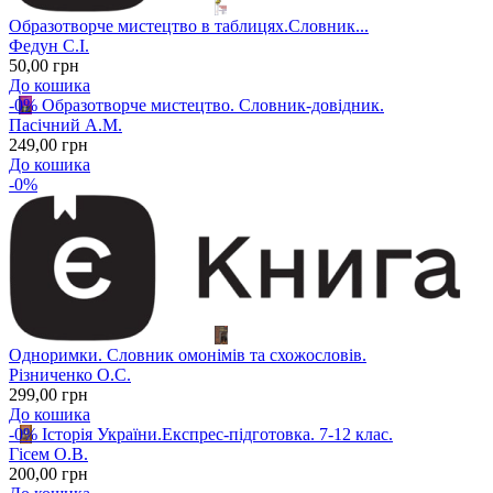
Образотворче мистецтво в таблицях.Словник...
Федун С.І.
50
,00
грн
До кошика
-0%
Образотворче мистецтво. Словник-довідник.
Пасічний А.М.
249
,00
грн
До кошика
-0%
Одноримки. Словник омонімів та схожословів.
Різниченко О.С.
299
,00
грн
До кошика
-0%
Історія України.Експрес-підготовка. 7-12 клас.
Гісем О.В.
200
,00
грн