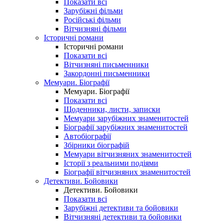
Показати всі
Зарубіжні фільми
Російські фільми
Вітчизняні фільми
Історичні романи
Історичні романи
Показати всі
Вітчизняні письменники
Закордонні письменники
Мемуари. Біографії
Мемуари. Біографії
Показати всі
Щоденники, листи, записки
Мемуари зарубіжних знаменитостей
Біографії зарубіжних знаменитостей
Автобіографії
Збірники біографій
Мемуари вітчизняних знаменитостей
Історії з реальними подіями
Біографії вітчизняних знаменитостей
Детективи. Бойовики
Детективи. Бойовики
Показати всі
Зарубіжні детективи та бойовики
Вітчизняні детективи та бойовики