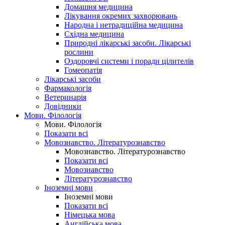
Домашня медицина
Лікування окремих захворювань
Народна і нетрадиційна медицина
Східна медицина
Природні лікарські засоби. Лікарські
рослини
Оздоровчі системи і поради цілителів
Гомеопатія
Лікарські засоби
Фармакологія
Ветеринарія
Довідники
Мови. Філологія
Мови. Філологія
Показати всі
Мовознавство. Літературознавство
Мовознавство. Літературознавство
Показати всі
Мовознавство
Літературознавство
Іноземні мови
Іноземні мови
Показати всі
Німецька мова
Англійська мова