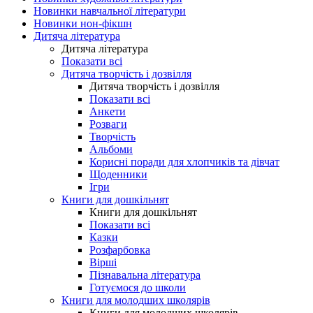
Новинки навчальної літератури
Новинки нон-фікшн
Дитяча література
Дитяча література
Показати всі
Дитяча творчість і дозвілля
Дитяча творчість і дозвілля
Показати всі
Анкети
Розваги
Творчість
Альбоми
Корисні поради для хлопчиків та дівчат
Щоденники
Ігри
Книги для дошкільнят
Книги для дошкільнят
Показати всі
Казки
Розфарбовка
Вірші
Пізнавальна література
Готуємося до школи
Книги для молодших школярів
Книги для молодших школярів