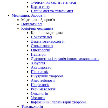
Туристичні карти та атласи
Карти світу
Плани міст та атласи міст
Медицина. Здоров’я
Медицина. Здоров’я
Показати всі
Клінічна медицина
Клінічна медицина
Показати всі
Дерматовенерологія
Стоматологія
Гінекологія
Педіатрія
Діагностика і терапія інших захворювань
Хірургія
Акушерство
Психіатрія
Внутрішні хвороби
Анестезіологія
Неврологія
Реаніматологія
Онкологія
Урологія
Інфекційні і паразитарні хвороби
Токсикологія