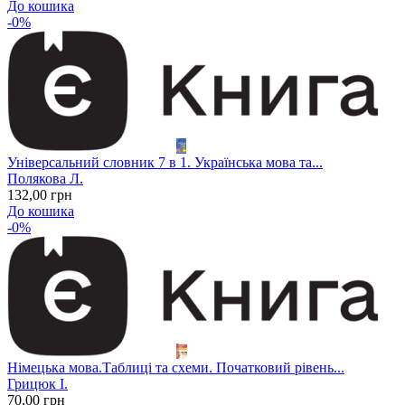
До кошика
-0%
Універсальний словник 7 в 1. Українська мова та...
Полякова Л.
132
,00
грн
До кошика
-0%
Німецька мова.Таблиці та схеми. Початковий рівень...
Грицюк І.
70
,00
грн