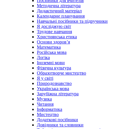
Посібники для вчителів
Методична література
Дидактичний матеріал
Календарне планування
Навчальні посібники та підручники
Я досліджую світ
Трудове навчання
Християнська етика
Основи здоров’я
Математика
Російська мова
Логіка
Іноземні мови
Фізична культура
Образотворче мистецтво
Я у світі
Природознавство
Українська мова
Зарубіжна література
Музика
Читання
Інформатика
Мистецтво
Додаткові посібники
Довідники та словники