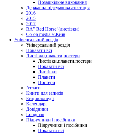
Позашкільне виховання
Державна підсумкова атестація
2016
2015
2017
RA" Red Horse"(листівки)
Co-op media м.Київ
Універсальний розділ
Універсальний розділ
Показати всі
Листівки,плакати,постери
Листівки,плакати,постери
Показати всі
Листівки
Плакати
Постери
Атласи
Книги для записів
Енциклопедії
Календарі
Довідники
Longman
Підручники і посібники
Підручники і посібники
Показати всі