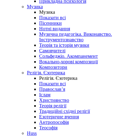
Прикладна психологія
Музика
Музика
Показати всі
Пісенники
Нотні видання
Музична педагогіка. Виконавство.
Інструментознавство
Теорія та історія музики
Самовчителі
Сольфеджіо. Акомпанемент
Вокально-хорові композиції
Композитори
Релігія. Єзотерика
Релігія. Єзотерика
Показати всі
Православ’я
Іслам
Християнство
Теорія релігії
Традиційні східні релігії
Езотеричне вчення
Антропософія
Теософія
Huss