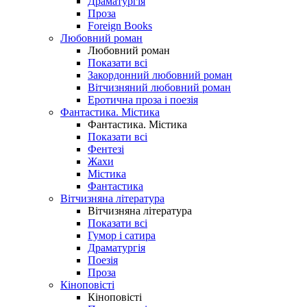
Драматургія
Проза
Foreign Books
Любовний роман
Любовний роман
Показати всі
Закордонний любовний роман
Вітчизняний любовний роман
Еротична проза і поезія
Фантастика. Містика
Фантастика. Містика
Показати всі
Фентезі
Жахи
Містика
Фантастика
Вітчизняна література
Вітчизняна література
Показати всі
Гумор і сатира
Драматургія
Поезія
Проза
Кіноповісті
Кіноповісті