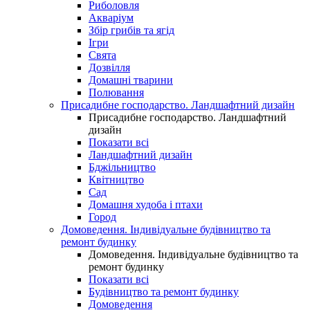
Риболовля
Акваріум
Збір грибів та ягід
Ігри
Свята
Дозвілля
Домашні тварини
Полювання
Присадибне господарство. Ландшафтний дизайн
Присадибне господарство. Ландшафтний
дизайн
Показати всі
Ландшафтний дизайн
Бджільництво
Квітництво
Сад
Домашня худоба і птахи
Город
Домоведення. Індивідуальне будівництво та
ремонт будинку
Домоведення. Індивідуальне будівництво та
ремонт будинку
Показати всі
Будівництво та ремонт будинку
Домоведення