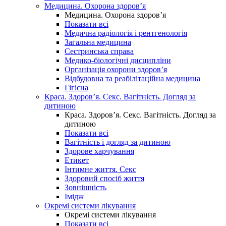
Медицина. Охорона здоров’я
Медицина. Охорона здоров’я
Показати всі
Медична радіологія і рентгенологія
Загальна медицина
Сестринська справа
Медико-біологічні дисципліни
Організація охорони здоров’я
Відбудовна та реабілітаційна медицина
Гігієна
Краса. Здоров’я. Секс. Вагітність. Догляд за
дитиною
Краса. Здоров’я. Секс. Вагітність. Догляд за
дитиною
Показати всі
Вагітність і догляд за дитиною
Здорове харчування
Етикет
Інтимне життя. Секс
Здоровий спосіб життя
Зовнішність
Імідж
Окремі системи лікування
Окремі системи лікування
Показати всі