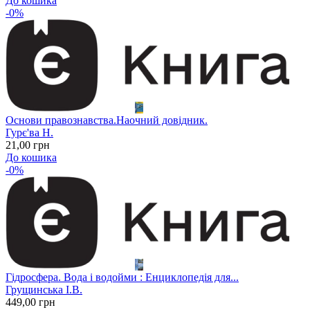
До кошика
-0%
Основи правознавства.Наочний довідник.
Гурє'ва Н.
21
,00
грн
До кошика
-0%
Гідросфера. Вода і водойми : Енциклопедія для...
Грущинська І.В.
449
,00
грн