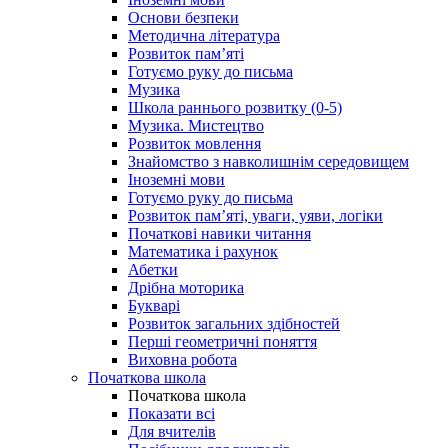
Основи безпеки
Методична література
Розвиток пам’яті
Готуємо руку до письма
Музика
Школа раннього розвитку (0-5)
Музика. Мистецтво
Розвиток мовлення
Знайомство з навколишнім середовищем
Іноземні мови
Готуємо руку до письма
Розвиток пам’яті, уваги, уяви, логіки
Початкові навики читання
Математика і рахунок
Абетки
Дрібна моторика
Букварі
Розвиток загальних здібностей
Перші геометричні поняття
Виховна робота
Початкова школа
Початкова школа
Показати всі
Для вчителів