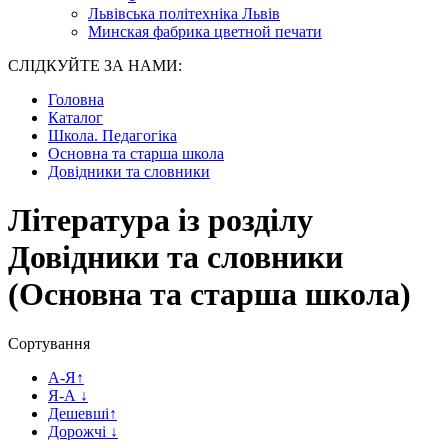
Львівська політехніка Львів
Минская фабрика цветной печати
СЛІДКУЙТЕ ЗА НАМИ:
Головна
Каталог
Школа. Педагогіка
Основна та старша школа
Довідники та словники
Література із розділу
Довідники та словники
(Основна та старша школа)
Сортування
А-Я
↑
Я-А
↓
Дешевші
↑
Дорожчі
↓