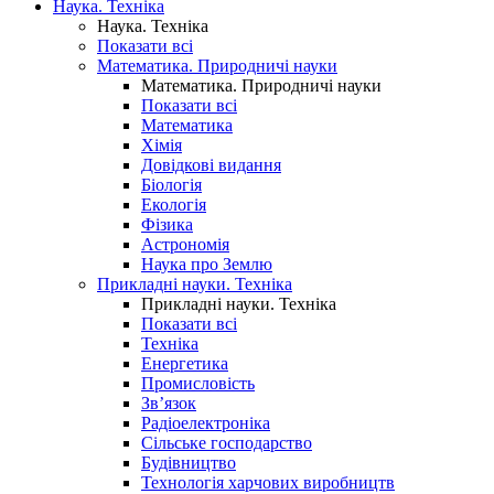
Наука. Техніка
Наука. Техніка
Показати всі
Математика. Природничі науки
Математика. Природничі науки
Показати всі
Математика
Хімія
Довідкові видання
Біологія
Екологія
Фізика
Астрономія
Наука про Землю
Прикладні науки. Техніка
Прикладні науки. Техніка
Показати всі
Техніка
Енергетика
Промисловість
Зв’язок
Радіоелектроніка
Сільське господарство
Будівництво
Технологія харчових виробництв