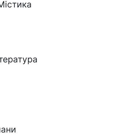
Містика
ітература
мани