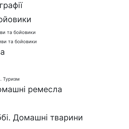
графії
ойовики
иви та бойовики
иви та бойовики
ра
я. Туризм
омашні ремесла
ббі. Домашні тварини