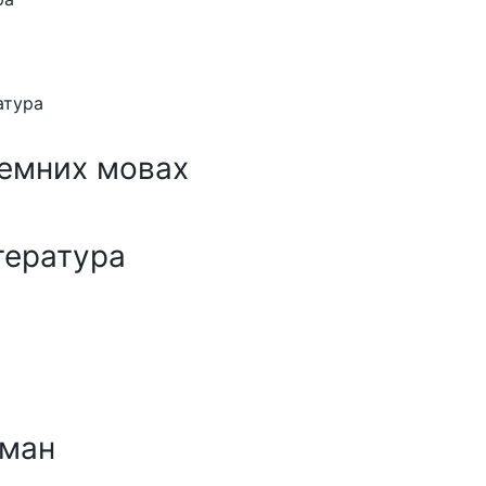
атура
земних мовах
тература
ман