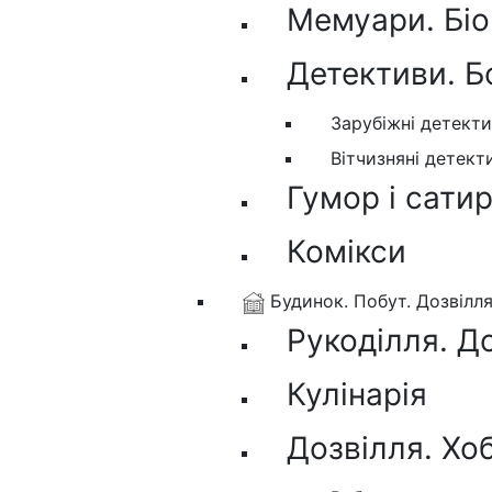
Мемуари. Біо
Детективи. Б
Зарубіжні детект
Вітчизняні детект
Гумор і сати
Комікси
Будинок. Побут. Дозвілл
Рукоділля. Д
Кулінарія
Дозвілля. Хо