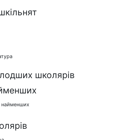
шкільнят
атура
олодших школярів
айменших
я найменших
олярів
ра