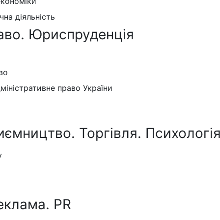
економіки
на діяльність
аво. Юриспруденція
во
дміністративне право України
иємництво. Торгівля. Психологія
у
еклама. PR