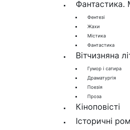
Фантастика. 
Фентезі
Жахи
Містика
Фантастика
Вітчизняна л
Гумор і сатира
Драматургія
Поезія
Проза
Кіноповісті
Історичні ро