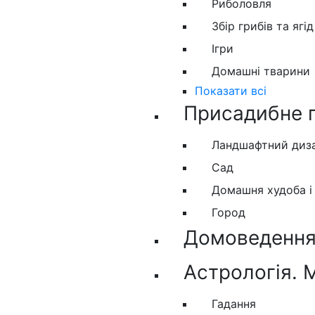
Риболовля
Збір грибів та ягід
Ігри
Домашні тварини
Показати всі
Присадибне 
Ландшафтний диз
Сад
Домашня худоба і
Город
Домоведення.
Астрологія. 
Гадання