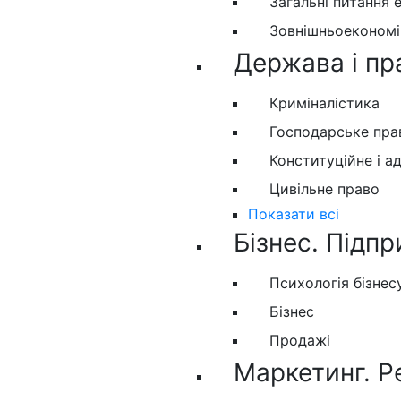
Загальні питання 
Зовнішньоекономіч
Держава і пр
Криміналістика
Господарське пра
Конституційне і а
Цивільне право
Показати всі
Бізнес. Підпр
Психологія бізнес
Бізнес
Продажі
Маркетинг. Р