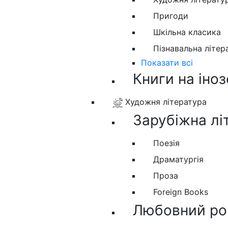
Пригоди
Шкільна класика
Пізнавальна літер
Показати всі
Книги на іно
Художня література
Зарубіжна лі
Поезія
Драматургія
Проза
Foreign Books
Любовний ро