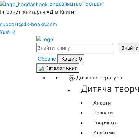
Видавництво “Богдан”
Інтернет-книгарня «Дім Книги»
support@dk-books.com
Увійти
Обране
Кошик
0
Каталог книг
Дитяча література
Дитяча творчі
Анкети
Розваги
Творчість
Альбоми