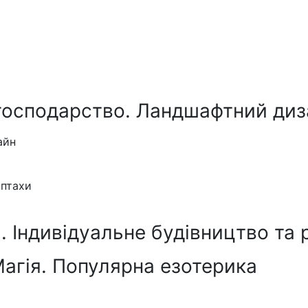
господарство. Ландшафтний диз
айн
 птахи
 Індивідуальне будівництво та 
Магія. Популярна езотерика