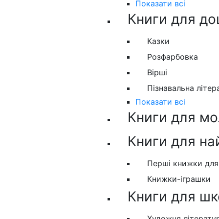
Показати всі
Книги для до
Казки
Розфарбовка
Вірші
Пізнавальна літер
Показати всі
Книги для м
Книги для н
Перші книжки дл
Книжки-іграшки
Книги для шк
Художня літерату