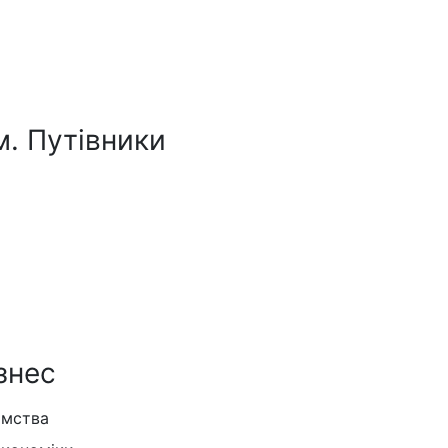
м. Путівники
знес
ємства