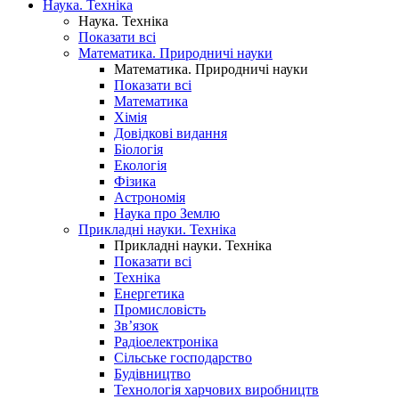
Наука. Техніка
Наука. Техніка
Показати всі
Математика. Природничі науки
Математика. Природничі науки
Показати всі
Математика
Хімія
Довідкові видання
Біологія
Екологія
Фізика
Астрономія
Наука про Землю
Прикладні науки. Техніка
Прикладні науки. Техніка
Показати всі
Техніка
Енергетика
Промисловість
Зв’язок
Радіоелектроніка
Сільське господарство
Будівництво
Технологія харчових виробництв