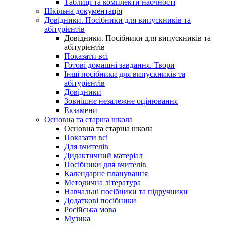
Таблиці та комплекти наочності
Шкільна документація
Довідники. Посібники для випускників та
абітурієнтів
Довідники. Посібники для випускників та
абітурієнтів
Показати всі
Готові домашні завдання. Твори
Інші посібники для випускників та
абітурієнтів
Довідники
Зовнішнє незалежне оцінювання
Екзамени
Основна та старша школа
Основна та старша школа
Показати всі
Для вчителів
Дидактичний матеріал
Посібники для вчителів
Календарне планування
Методична література
Навчальні посібники та підручники
Додаткові посібники
Російська мова
Музика