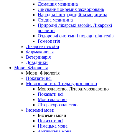
Домашня медицина
Лікування окремих захворювань
Народна і нетрадиційна медицина
Східна медицина
Природні лікарські засоби. Лікарські
рослини
Оздоровчі системи і поради цілителів
Гомеопатія
Лікарські засоби
Фармакологія
Ветеринарія
Довідники
Мови. Філологія
Мови. Філологія
Показати всі
Мовознавство. Літературознавство
Мовознавство. Літературознавство
Показати всі
Мовознавство
Літературознавство
Іноземні мови
Іноземні мови
Показати всі
Німецька мова
Англійська мова