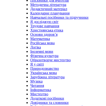
Посібники для вчителів
Методична література
Дидактичний матеріал
Календарне планування
Навчальні посібники та підручники
Я досліджую світ
Трудове навчання
Християнська етика
Основи здоров’я
Математика
Російська мова
Логіка
Іноземні мови
Фізична культура
Образотворче мистецтво
Я у світі
Природознавство
Українська мова
Зарубіжна література
Музика
Читання
Інформатика
Мистецтво
Додаткові посібники
Довідники та словники