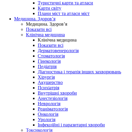
Туристичні карти та атласи
Карти світу
Плани міст та атласи міст
Медицина. Здоров’я
Медицина. Здоров’я
Показати всі
Клінічна медицина
Клінічна медицина
Показати всі
Дерматовенерологія
Стоматологія
Гінекологія
Педіатрія
Діагностика і терапія інших захворювань
Хірургія
Акушерство
Психіатрія
Внутрішні хвороби
Анестезіологія
Неврологія
Реаніматологія
Онкологія
Урологія
Інфекційні і паразитарні хвороби
Токсикологія