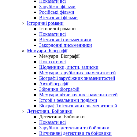
Показати всі
Зарубіжні фільми
Російські фільми
Вітчизняні фільми
Історичні романи
Історичні романи
Показати всі
Вітчизняні письменники
Закордонні письменники
Мемуари. Біографії
Мемуари. Біографії
Показати всі
Щоденники, листи, записки
Мемуари зарубіжних знаменитостей
Біографії зарубіжних знаменитостей
Автобіографії
Збірники біографій
Мемуари вітчизняних знаменитостей
Історії з реальними подіями
Біографії вітчизняних знаменитостей
Детективи. Бойовики
Детективи. Бойовики
Показати всі
Зарубіжні детективи та бойовики
Вітчизняні детективи та бойовики