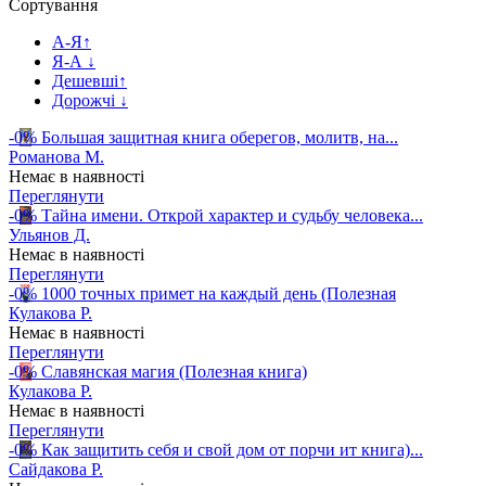
Сортування
А-Я
↑
Я-А
↓
Дешевші
↑
Дорожчі
↓
-0%
Большая защитная книга оберегов, молитв, на...
Романова М.
Немає в наявності
Переглянути
-0%
Тайна имени. Открой характер и судьбу человека...
Ульянов Д.
Немає в наявності
Переглянути
-0%
1000 точных примет на каждый день (Полезная
Кулакова Р.
Немає в наявності
Переглянути
-0%
Славянская магия (Полезная книга)
Кулакова Р.
Немає в наявності
Переглянути
-0%
Как защитить себя и свой дом от порчи ит книга)...
Сайдакова Р.