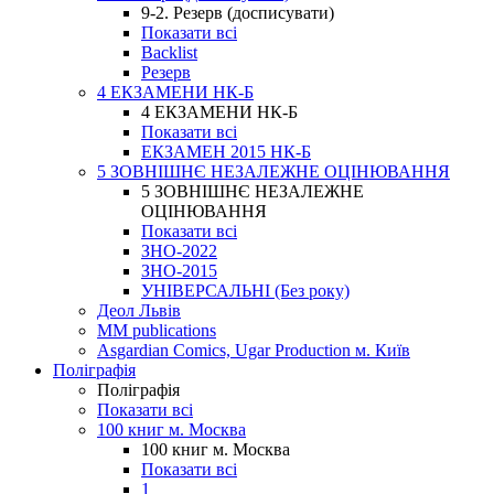
9-2. Резерв (досписувати)
Показати всі
Backlist
Резерв
4 ЕКЗАМЕНИ НК-Б
4 ЕКЗАМЕНИ НК-Б
Показати всі
ЕКЗАМЕН 2015 НК-Б
5 ЗОВНІШНЄ НЕЗАЛЕЖНЕ ОЦІНЮВАННЯ
5 ЗОВНІШНЄ НЕЗАЛЕЖНЕ
ОЦІНЮВАННЯ
Показати всі
ЗНО-2022
ЗНО-2015
УНІВЕРСАЛЬНІ (Без року)
Деол Львів
MM publications
Asgardian Comics, Ugar Production м. Київ
Поліграфія
Поліграфія
Показати всі
100 книг м. Москва
100 книг м. Москва
Показати всі
1