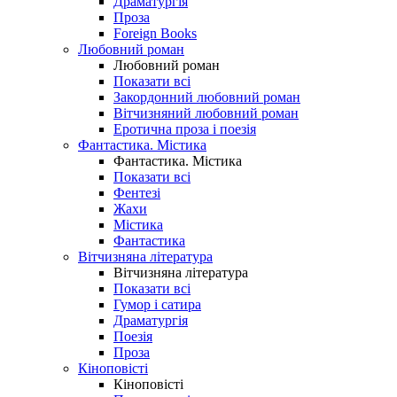
Драматургія
Проза
Foreign Books
Любовний роман
Любовний роман
Показати всі
Закордонний любовний роман
Вітчизняний любовний роман
Еротична проза і поезія
Фантастика. Містика
Фантастика. Містика
Показати всі
Фентезі
Жахи
Містика
Фантастика
Вітчизняна література
Вітчизняна література
Показати всі
Гумор і сатира
Драматургія
Поезія
Проза
Кіноповісті
Кіноповісті