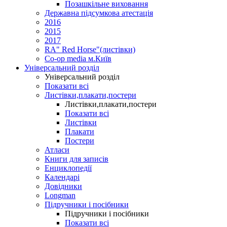
Позашкільне виховання
Державна підсумкова атестація
2016
2015
2017
RA" Red Horse"(листівки)
Co-op media м.Київ
Універсальний розділ
Універсальний розділ
Показати всі
Листівки,плакати,постери
Листівки,плакати,постери
Показати всі
Листівки
Плакати
Постери
Атласи
Книги для записів
Енциклопедії
Календарі
Довідники
Longman
Підручники і посібники
Підручники і посібники
Показати всі