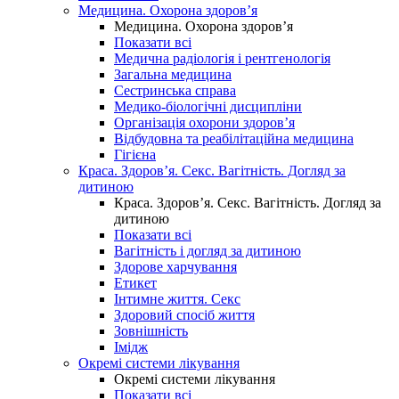
Медицина. Охорона здоров’я
Медицина. Охорона здоров’я
Показати всі
Медична радіологія і рентгенологія
Загальна медицина
Сестринська справа
Медико-біологічні дисципліни
Організація охорони здоров’я
Відбудовна та реабілітаційна медицина
Гігієна
Краса. Здоров’я. Секс. Вагітність. Догляд за
дитиною
Краса. Здоров’я. Секс. Вагітність. Догляд за
дитиною
Показати всі
Вагітність і догляд за дитиною
Здорове харчування
Етикет
Інтимне життя. Секс
Здоровий спосіб життя
Зовнішність
Імідж
Окремі системи лікування
Окремі системи лікування
Показати всі