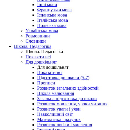
Інші мови
Французька мова
Іспанська мова
Італійська мова
Польська мова
Українська мова
Розмовники
Словники
Школа. Педагогіка
Школа. Педагогіка
Показати всі
Для дошкільнят
Для дошкільнят
Показати всі
Підготовка до школи (5-7)
Прописи
Розвиток загальних здібностей
Школа малювання
Загальна підготовка до школи
Розвиток мовлення, уроки читання
Розвиток уваги і уяви
Навколишній світ
Математика і рахунок
Розвиток логіки і мислення
Іноземні мови