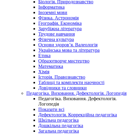
Біологія. Природознавство
Інформатика
Іноземні мови
Фізика. Астрономія
Географія. Економіка
Зарубіжна література
Трудове навчання
Фізична культура
Основи здоров’я. Валеологія
Українська мова та література
Етика
Образотворче мистецтво
Математика
Хімія
Історія. Правознавство
Таблиці та комплекти наочності
Довідники та словники
Педагогіка. Виховання. Дефектологія. Логопедія
Педагогіка. Виховання. Дефектологія.
Логопедія
Показати всі
Дефектологія. Коррекційна педагогіка
Шкільна педагогіка
Дошкільна педагогіка
Загальна педагогіка