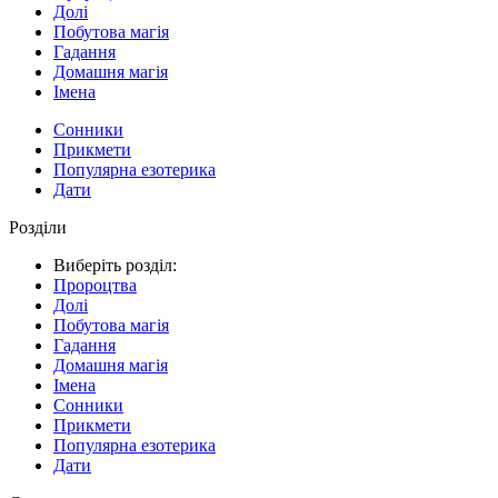
Долі
Побутова магія
Гадання
Домашня магія
Імена
Сонники
Прикмети
Популярна езотерика
Дати
Розділи
Виберіть розділ:
Пророцтва
Долі
Побутова магія
Гадання
Домашня магія
Імена
Сонники
Прикмети
Популярна езотерика
Дати