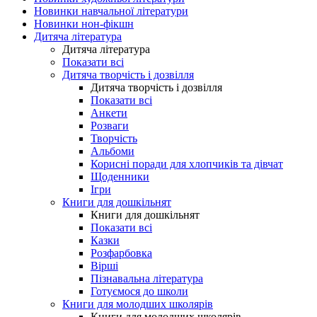
Новинки навчальної літератури
Новинки нон-фікшн
Дитяча література
Дитяча література
Показати всі
Дитяча творчість і дозвілля
Дитяча творчість і дозвілля
Показати всі
Анкети
Розваги
Творчість
Альбоми
Корисні поради для хлопчиків та дівчат
Щоденники
Ігри
Книги для дошкільнят
Книги для дошкільнят
Показати всі
Казки
Розфарбовка
Вірші
Пізнавальна література
Готуємося до школи
Книги для молодших школярів
Книги для молодших школярів