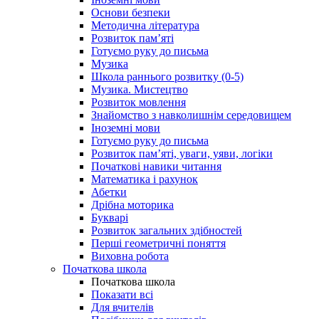
Основи безпеки
Методична література
Розвиток пам’яті
Готуємо руку до письма
Музика
Школа раннього розвитку (0-5)
Музика. Мистецтво
Розвиток мовлення
Знайомство з навколишнім середовищем
Іноземні мови
Готуємо руку до письма
Розвиток пам’яті, уваги, уяви, логіки
Початкові навики читання
Математика і рахунок
Абетки
Дрібна моторика
Букварі
Розвиток загальних здібностей
Перші геометричні поняття
Виховна робота
Початкова школа
Початкова школа
Показати всі
Для вчителів