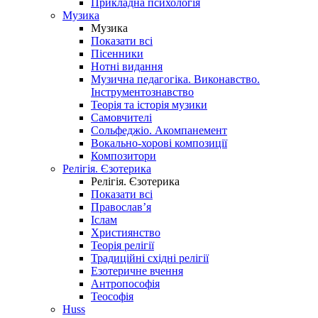
Прикладна психологія
Музика
Музика
Показати всі
Пісенники
Нотні видання
Музична педагогіка. Виконавство.
Інструментознавство
Теорія та історія музики
Самовчителі
Сольфеджіо. Акомпанемент
Вокально-хорові композиції
Композитори
Релігія. Єзотерика
Релігія. Єзотерика
Показати всі
Православ’я
Іслам
Християнство
Теорія релігії
Традиційні східні релігії
Езотеричне вчення
Антропософія
Теософія
Huss