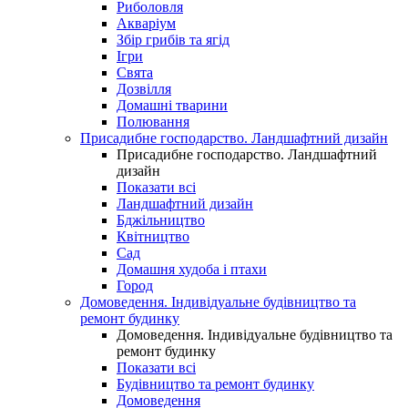
Риболовля
Акваріум
Збір грибів та ягід
Ігри
Свята
Дозвілля
Домашні тварини
Полювання
Присадибне господарство. Ландшафтний дизайн
Присадибне господарство. Ландшафтний
дизайн
Показати всі
Ландшафтний дизайн
Бджільництво
Квітництво
Сад
Домашня худоба і птахи
Город
Домоведення. Індивідуальне будівництво та
ремонт будинку
Домоведення. Індивідуальне будівництво та
ремонт будинку
Показати всі
Будівництво та ремонт будинку
Домоведення