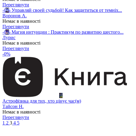
Переглянути
-0%
Управляй своей судьбой! Как защититься от темніх...
Воронов А.
Немає в наявності
Переглянути
-0%
Магия интуиции : Практикум по развитию шестого...
Лурис
Немає в наявності
Переглянути
-0%
Астрофізика для тих, хто цінує час(м)
Тайсон Н.
Немає в наявності
Переглянути
1
2
3
4
5