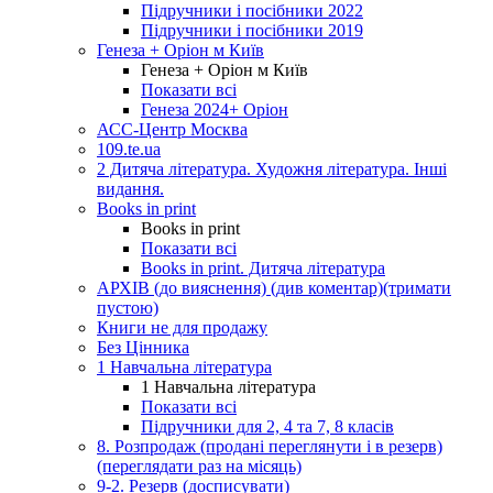
Підручники і посібники 2022
Підручники і посібники 2019
Генеза + Оріон м Київ
Генеза + Оріон м Київ
Показати всі
Генеза 2024+ Оріон
АСС-Центр Москва
109.te.ua
2 Дитяча література. Художня література. Інші
видання.
Books in print
Books in print
Показати всі
Books in print. Дитяча література
АРХІВ (до вияснення) (див коментар)(тримати
пустою)
Книги не для продажу
Без Цінника
1 Навчальна література
1 Навчальна література
Показати всі
Підручники для 2, 4 та 7, 8 класів
8. Розпродаж (продані переглянути і в резерв)
(переглядати раз на місяць)
9-2. Резерв (досписувати)