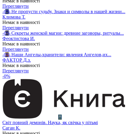
Немає в наявності
Переглянути
-0%
Не пропусти судьбу. Знаки и символы в нашей жизни...
Климова Т.
Немає в наявності
Переглянути
-0%
Секреты женской магии: древние заговоры, ритуалы...
Феоктистова И.
Немає в наявності
Переглянути
-0%
Наши Ангелы-хранители: явления Ангелов,их...
ФАКТОР Д.з.
Немає в наявності
Переглянути
-0%
Світ повний демонів. Наука, як свічка у пітьмі
Саган К.
Немає в наявності