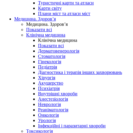
Туристичні карти та атласи
Карти світу
Плани міст та атласи міст
Медицина. Здоров’я
Медицина. Здоров’я
Показати всі
Клінічна медицина
Клінічна медицина
Показати всі
Дерматовенерологія
Стоматологія
Гінекологія
Педіатрія
Діагностика і терапія інших захворювань
Хірургія
Акушерство
Психіатрія
Внутрішні хвороби
Анестезіологія
Неврологія
Реаніматологія
Онкологія
Урологія
Інфекційні і паразитарні хвороби
Токсикологія