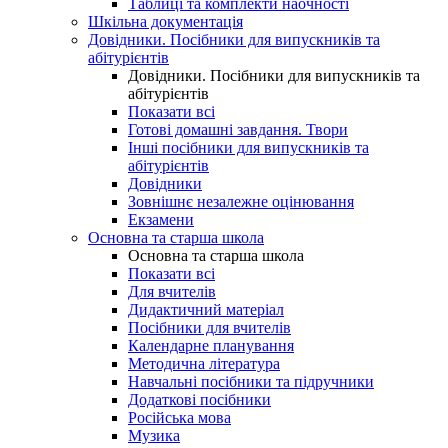
Таблиці та комплекти наочності
Шкільна документація
Довідники. Посібники для випускників та
абітурієнтів
Довідники. Посібники для випускників та
абітурієнтів
Показати всі
Готові домашні завдання. Твори
Інші посібники для випускників та
абітурієнтів
Довідники
Зовнішнє незалежне оцінювання
Екзамени
Основна та старша школа
Основна та старша школа
Показати всі
Для вчителів
Дидактичний матеріал
Посібники для вчителів
Календарне планування
Методична література
Навчальні посібники та підручники
Додаткові посібники
Російська мова
Музика