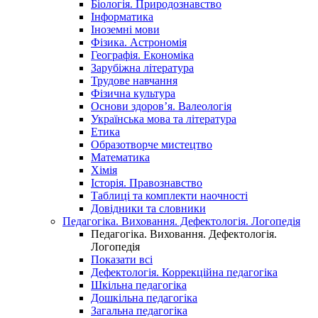
Біологія. Природознавство
Інформатика
Іноземні мови
Фізика. Астрономія
Географія. Економіка
Зарубіжна література
Трудове навчання
Фізична культура
Основи здоров’я. Валеологія
Українська мова та література
Етика
Образотворче мистецтво
Математика
Хімія
Історія. Правознавство
Таблиці та комплекти наочності
Довідники та словники
Педагогіка. Виховання. Дефектологія. Логопедія
Педагогіка. Виховання. Дефектологія.
Логопедія
Показати всі
Дефектологія. Коррекційна педагогіка
Шкільна педагогіка
Дошкільна педагогіка
Загальна педагогіка