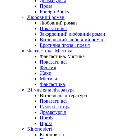
Драматургія
Проза
Foreign Books
Любовний роман
Любовний роман
Показати всі
Закордонний любовний роман
Вітчизняний любовний роман
Еротична проза і поезія
Фантастика. Містика
Фантастика. Містика
Показати всі
Фентезі
Жахи
Містика
Фантастика
Вітчизняна література
Вітчизняна література
Показати всі
Гумор і сатира
Драматургія
Поезія
Проза
Кіноповісті
Кіноповісті