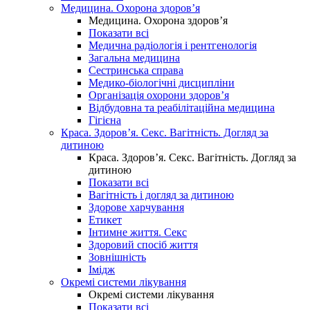
Медицина. Охорона здоров’я
Медицина. Охорона здоров’я
Показати всі
Медична радіологія і рентгенологія
Загальна медицина
Сестринська справа
Медико-біологічні дисципліни
Організація охорони здоров’я
Відбудовна та реабілітаційна медицина
Гігієна
Краса. Здоров’я. Секс. Вагітність. Догляд за
дитиною
Краса. Здоров’я. Секс. Вагітність. Догляд за
дитиною
Показати всі
Вагітність і догляд за дитиною
Здорове харчування
Етикет
Інтимне життя. Секс
Здоровий спосіб життя
Зовнішність
Імідж
Окремі системи лікування
Окремі системи лікування
Показати всі