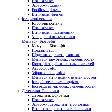
Показати всі
Зарубіжні фільми
Російські фільми
Вітчизняні фільми
Історичні романи
Історичні романи
Показати всі
Вітчизняні письменники
Закордонні письменники
Мемуари. Біографії
Мемуари. Біографії
Показати всі
Щоденники, листи, записки
Мемуари зарубіжних знаменитостей
Біографії зарубіжних знаменитостей
Автобіографії
Збірники біографій
Мемуари вітчизняних знаменитостей
Історії з реальними подіями
Біографії вітчизняних знаменитостей
Детективи. Бойовики
Детективи. Бойовики
Показати всі
Зарубіжні детективи та бойовики
Вітчизняні детективи та бойовики