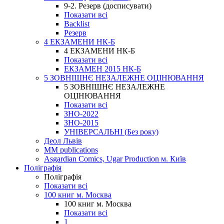
9-2. Резерв (досписувати)
Показати всі
Backlist
Резерв
4 ЕКЗАМЕНИ НК-Б
4 ЕКЗАМЕНИ НК-Б
Показати всі
ЕКЗАМЕН 2015 НК-Б
5 ЗОВНІШНЄ НЕЗАЛЕЖНЕ ОЦІНЮВАННЯ
5 ЗОВНІШНЄ НЕЗАЛЕЖНЕ
ОЦІНЮВАННЯ
Показати всі
ЗНО-2022
ЗНО-2015
УНІВЕРСАЛЬНІ (Без року)
Деол Львів
MM publications
Asgardian Comics, Ugar Production м. Київ
Поліграфія
Поліграфія
Показати всі
100 книг м. Москва
100 книг м. Москва
Показати всі
1