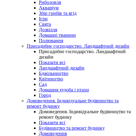
Риболовля
Акваріум
Збір грибів та ягід
Ігри
Свята
Дозвілля
Домашні тварини
Полювання
Присадибне господарство. Ландшафтний дизайн
Присадибне господарство. Ландшафтний
дизайн
Показати всі
Ландшафтний дизайн
Бджільництво
Квітництво
Сад
Домашня худоба і птахи
Город
Домоведення. Індивідуальне будівництво та
ремонт будинку
Домоведення. Індивідуальне будівництво та
ремонт будинку
Показати всі
Будівництво та ремонт будинку
Домоведення