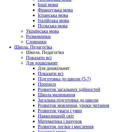
Інші мови
Французька мова
Іспанська мова
Італійська мова
Польська мова
Українська мова
Розмовники
Словники
Школа. Педагогіка
Школа. Педагогіка
Показати всі
Для дошкільнят
Для дошкільнят
Показати всі
Підготовка до школи (5-7)
Прописи
Розвиток загальних здібностей
Школа малювання
Загальна підготовка до школи
Розвиток мовлення, уроки читання
Розвиток уваги і уяви
Навколишній світ
Математика і рахунок
Розвиток логіки і мислення
Іноземні мови