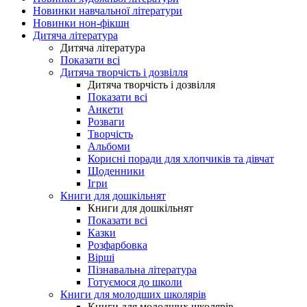
Новинки навчальної літератури
Новинки нон-фікшн
Дитяча література
Дитяча література
Показати всі
Дитяча творчість і дозвілля
Дитяча творчість і дозвілля
Показати всі
Анкети
Розваги
Творчість
Альбоми
Корисні поради для хлопчиків та дівчат
Щоденники
Ігри
Книги для дошкільнят
Книги для дошкільнят
Показати всі
Казки
Розфарбовка
Вірші
Пізнавальна література
Готуємося до школи
Книги для молодших школярів
Книги для молодших школярів