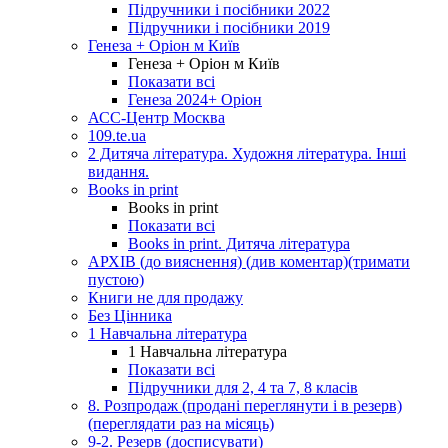
Підручники і посібники 2022
Підручники і посібники 2019
Генеза + Оріон м Київ
Генеза + Оріон м Київ
Показати всі
Генеза 2024+ Оріон
АСС-Центр Москва
109.te.ua
2 Дитяча література. Художня література. Інші
видання.
Books in print
Books in print
Показати всі
Books in print. Дитяча література
АРХІВ (до вияснення) (див коментар)(тримати
пустою)
Книги не для продажу
Без Цінника
1 Навчальна література
1 Навчальна література
Показати всі
Підручники для 2, 4 та 7, 8 класів
8. Розпродаж (продані переглянути і в резерв)
(переглядати раз на місяць)
9-2. Резерв (досписувати)