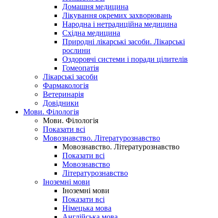
Домашня медицина
Лікування окремих захворювань
Народна і нетрадиційна медицина
Східна медицина
Природні лікарські засоби. Лікарські
рослини
Оздоровчі системи і поради цілителів
Гомеопатія
Лікарські засоби
Фармакологія
Ветеринарія
Довідники
Мови. Філологія
Мови. Філологія
Показати всі
Мовознавство. Літературознавство
Мовознавство. Літературознавство
Показати всі
Мовознавство
Літературознавство
Іноземні мови
Іноземні мови
Показати всі
Німецька мова
Англійська мова