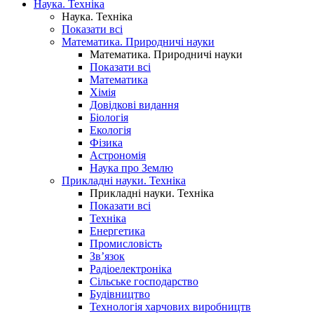
Наука. Техніка
Наука. Техніка
Показати всі
Математика. Природничі науки
Математика. Природничі науки
Показати всі
Математика
Хімія
Довідкові видання
Біологія
Екологія
Фізика
Астрономія
Наука про Землю
Прикладні науки. Техніка
Прикладні науки. Техніка
Показати всі
Техніка
Енергетика
Промисловість
Зв’язок
Радіоелектроніка
Сільське господарство
Будівництво
Технологія харчових виробництв