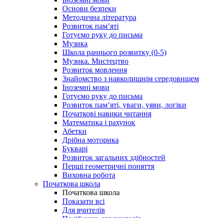
Основи безпеки
Методична література
Розвиток пам’яті
Готуємо руку до письма
Музика
Школа раннього розвитку (0-5)
Музика. Мистецтво
Розвиток мовлення
Знайомство з навколишнім середовищем
Іноземні мови
Готуємо руку до письма
Розвиток пам’яті, уваги, уяви, логіки
Початкові навики читання
Математика і рахунок
Абетки
Дрібна моторика
Букварі
Розвиток загальних здібностей
Перші геометричні поняття
Виховна робота
Початкова школа
Початкова школа
Показати всі
Для вчителів