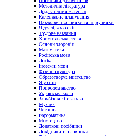
Посібники для вчителів
Методична література
Дидактичний матеріал
Календарне планування
Навчальні посібники та підручники
Я досліджую світ
Трудове навчання
Християнська етика
Основи здоров’я
Математика
Російська мова
Логіка
Іноземні мови
Фізична культура
Образотворче мистецтво
Я у світі
Природознавство
Українська мова
Зарубіжна література
Музика
Читання
Інформатика
Мистецтво
Додаткові посібники
Довідники та словники