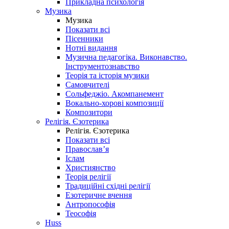
Прикладна психологія
Музика
Музика
Показати всі
Пісенники
Нотні видання
Музична педагогіка. Виконавство.
Інструментознавство
Теорія та історія музики
Самовчителі
Сольфеджіо. Акомпанемент
Вокально-хорові композиції
Композитори
Релігія. Єзотерика
Релігія. Єзотерика
Показати всі
Православ’я
Іслам
Християнство
Теорія релігії
Традиційні східні релігії
Езотеричне вчення
Антропософія
Теософія
Huss