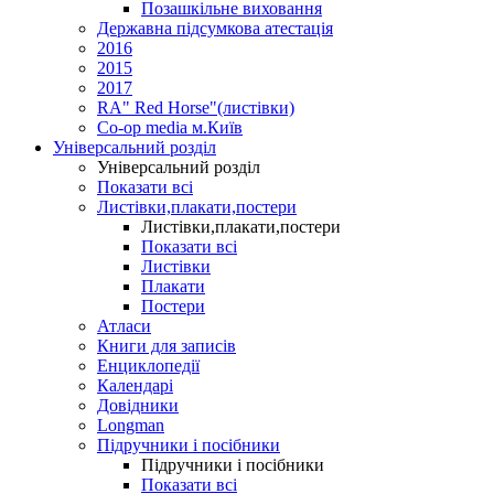
Позашкільне виховання
Державна підсумкова атестація
2016
2015
2017
RA" Red Horse"(листівки)
Co-op media м.Київ
Універсальний розділ
Універсальний розділ
Показати всі
Листівки,плакати,постери
Листівки,плакати,постери
Показати всі
Листівки
Плакати
Постери
Атласи
Книги для записів
Енциклопедії
Календарі
Довідники
Longman
Підручники і посібники
Підручники і посібники
Показати всі