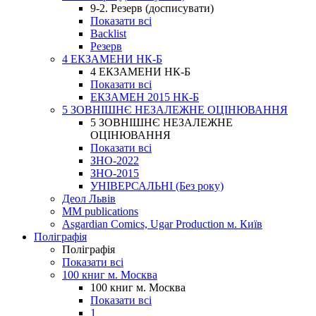
9-2. Резерв (досписувати)
Показати всі
Backlist
Резерв
4 ЕКЗАМЕНИ НК-Б
4 ЕКЗАМЕНИ НК-Б
Показати всі
ЕКЗАМЕН 2015 НК-Б
5 ЗОВНІШНЄ НЕЗАЛЕЖНЕ ОЦІНЮВАННЯ
5 ЗОВНІШНЄ НЕЗАЛЕЖНЕ
ОЦІНЮВАННЯ
Показати всі
ЗНО-2022
ЗНО-2015
УНІВЕРСАЛЬНІ (Без року)
Деол Львів
MM publications
Asgardian Comics, Ugar Production м. Київ
Поліграфія
Поліграфія
Показати всі
100 книг м. Москва
100 книг м. Москва
Показати всі
1