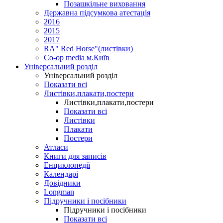
Позашкільне виховання
Державна підсумкова атестація
2016
2015
2017
RA" Red Horse"(листівки)
Co-op media м.Київ
Універсальний розділ
Універсальний розділ
Показати всі
Листівки,плакати,постери
Листівки,плакати,постери
Показати всі
Листівки
Плакати
Постери
Атласи
Книги для записів
Енциклопедії
Календарі
Довідники
Longman
Підручники і посібники
Підручники і посібники
Показати всі