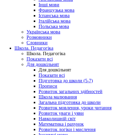
Інші мови
Французька мова
Іспанська мова
Італійська мова
Польська мова
Українська мова
Розмовники
Словники
Школа. Педагогіка
Школа. Педагогіка
Показати всі
Для дошкільнят
Для дошкільнят
Показати всі
Підготовка до школи (5-7)
Прописи
Розвиток загальних здібностей
Школа малювання
Загальна підготовка до школи
Розвиток мовлення, уроки читання
Розвиток уваги і уяви
Навколишній світ
Математика і рахунок
Розвиток логіки і мислення
Іноземні мови