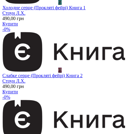
Холодне серце (Прокляті фейрі) Книга 1
Стоун Л.Х.
490
,00
грн
Купити
-0%
Слабке серце (Прокляті фейрі) Книга 2
Стоун Л.Х.
490
,00
грн
Купити
-0%