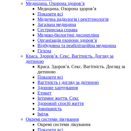
Медицина. Охорона здоров’я
Медицина. Охорона здоров’я
Показати всі
Медична радіологія і рентгенологія
Загальна медицина
Сестринська справа
Медико-біологічні дисципліни
Організація охорони здоров’я
Відбудовна та реабілітаційна медицина
Гігієна
Краса. Здоров’я. Секс. Вагітність. Догляд за
дитиною
Краса. Здоров’я. Секс. Вагітність. Догляд за
дитиною
Показати всі
Вагітність і догляд за дитиною
Здорове харчування
Етикет
Інтимне життя. Секс
Здоровий спосіб життя
Зовнішність
Імідж
Окремі системи лікування
Окремі системи лікування
Показати всі