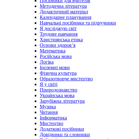
Посібники для вчителів
Методична література
Дидактичний матеріал
Календарне планування
Навчальні посібники та підручники
Я досліджую світ
Трудове навчання
Християнська етика
Основи здоров’я
Математика
Російська мова
Логіка
Іноземні мови
Фізична культура
Образотворче мистецтво
Я у світі
Природознавство
Українська мова
Зарубіжна література
Музика
Читання
Інформатика
Мистецтво
Додаткові посібники
Довідники та словники