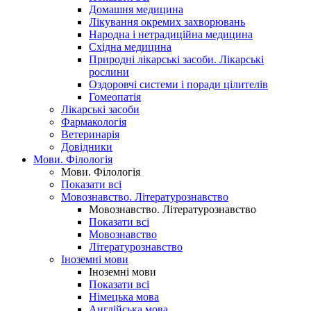
Домашня медицина
Лікування окремих захворювань
Народна і нетрадиційна медицина
Східна медицина
Природні лікарські засоби. Лікарські
рослини
Оздоровчі системи і поради цілителів
Гомеопатія
Лікарські засоби
Фармакологія
Ветеринарія
Довідники
Мови. Філологія
Мови. Філологія
Показати всі
Мовознавство. Літературознавство
Мовознавство. Літературознавство
Показати всі
Мовознавство
Літературознавство
Іноземні мови
Іноземні мови
Показати всі
Німецька мова
Англійська мова