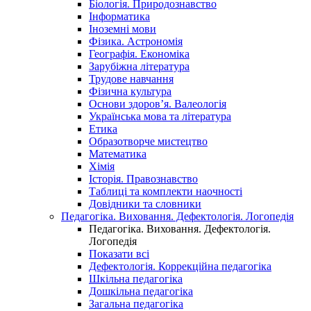
Біологія. Природознавство
Інформатика
Іноземні мови
Фізика. Астрономія
Географія. Економіка
Зарубіжна література
Трудове навчання
Фізична культура
Основи здоров’я. Валеологія
Українська мова та література
Етика
Образотворче мистецтво
Математика
Хімія
Історія. Правознавство
Таблиці та комплекти наочності
Довідники та словники
Педагогіка. Виховання. Дефектологія. Логопедія
Педагогіка. Виховання. Дефектологія.
Логопедія
Показати всі
Дефектологія. Коррекційна педагогіка
Шкільна педагогіка
Дошкільна педагогіка
Загальна педагогіка