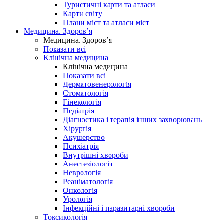
Туристичні карти та атласи
Карти світу
Плани міст та атласи міст
Медицина. Здоров’я
Медицина. Здоров’я
Показати всі
Клінічна медицина
Клінічна медицина
Показати всі
Дерматовенерологія
Стоматологія
Гінекологія
Педіатрія
Діагностика і терапія інших захворювань
Хірургія
Акушерство
Психіатрія
Внутрішні хвороби
Анестезіологія
Неврологія
Реаніматологія
Онкологія
Урологія
Інфекційні і паразитарні хвороби
Токсикологія