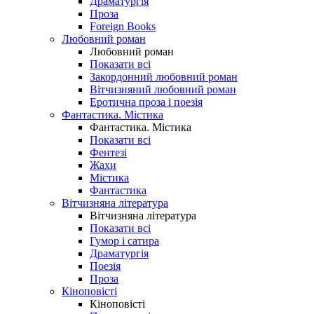
Драматургія
Проза
Foreign Books
Любовний роман
Любовний роман
Показати всі
Закордонний любовний роман
Вітчизняний любовний роман
Еротична проза і поезія
Фантастика. Містика
Фантастика. Містика
Показати всі
Фентезі
Жахи
Містика
Фантастика
Вітчизняна література
Вітчизняна література
Показати всі
Гумор і сатира
Драматургія
Поезія
Проза
Кіноповісті
Кіноповісті