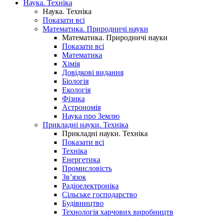
Наука. Техніка
Наука. Техніка
Показати всі
Математика. Природничі науки
Математика. Природничі науки
Показати всі
Математика
Хімія
Довідкові видання
Біологія
Екологія
Фізика
Астрономія
Наука про Землю
Прикладні науки. Техніка
Прикладні науки. Техніка
Показати всі
Техніка
Енергетика
Промисловість
Зв’язок
Радіоелектроніка
Сільське господарство
Будівництво
Технологія харчових виробництв