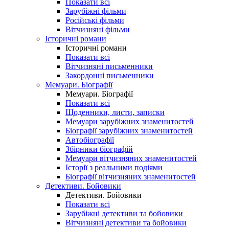
Показати всі
Зарубіжні фільми
Російські фільми
Вітчизняні фільми
Історичні романи
Історичні романи
Показати всі
Вітчизняні письменники
Закордонні письменники
Мемуари. Біографії
Мемуари. Біографії
Показати всі
Щоденники, листи, записки
Мемуари зарубіжних знаменитостей
Біографії зарубіжних знаменитостей
Автобіографії
Збірники біографій
Мемуари вітчизняних знаменитостей
Історії з реальними подіями
Біографії вітчизняних знаменитостей
Детективи. Бойовики
Детективи. Бойовики
Показати всі
Зарубіжні детективи та бойовики
Вітчизняні детективи та бойовики