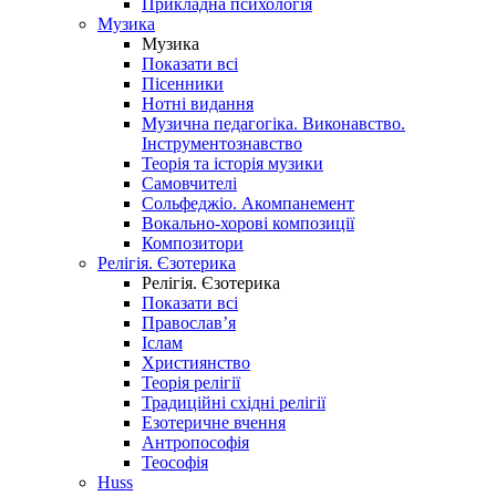
Прикладна психологія
Музика
Музика
Показати всі
Пісенники
Нотні видання
Музична педагогіка. Виконавство.
Інструментознавство
Теорія та історія музики
Самовчителі
Сольфеджіо. Акомпанемент
Вокально-хорові композиції
Композитори
Релігія. Єзотерика
Релігія. Єзотерика
Показати всі
Православ’я
Іслам
Християнство
Теорія релігії
Традиційні східні релігії
Езотеричне вчення
Антропософія
Теософія
Huss