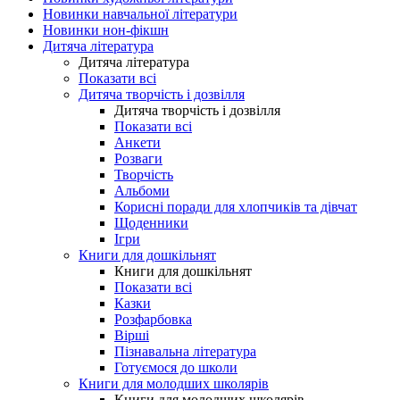
Новинки навчальної літератури
Новинки нон-фікшн
Дитяча література
Дитяча література
Показати всі
Дитяча творчість і дозвілля
Дитяча творчість і дозвілля
Показати всі
Анкети
Розваги
Творчість
Альбоми
Корисні поради для хлопчиків та дівчат
Щоденники
Ігри
Книги для дошкільнят
Книги для дошкільнят
Показати всі
Казки
Розфарбовка
Вірші
Пізнавальна література
Готуємося до школи
Книги для молодших школярів
Книги для молодших школярів