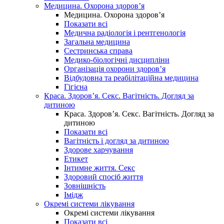
Медицина. Охорона здоров’я
Медицина. Охорона здоров’я
Показати всі
Медична радіологія і рентгенологія
Загальна медицина
Сестринська справа
Медико-біологічні дисципліни
Організація охорони здоров’я
Відбудовна та реабілітаційна медицина
Гігієна
Краса. Здоров’я. Секс. Вагітність. Догляд за
дитиною
Краса. Здоров’я. Секс. Вагітність. Догляд за
дитиною
Показати всі
Вагітність і догляд за дитиною
Здорове харчування
Етикет
Інтимне життя. Секс
Здоровий спосіб життя
Зовнішність
Імідж
Окремі системи лікування
Окремі системи лікування
Показати всі