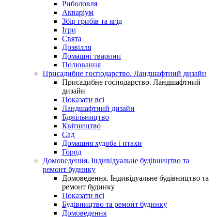
Риболовля
Акваріум
Збір грибів та ягід
Ігри
Свята
Дозвілля
Домашні тварини
Полювання
Присадибне господарство. Ландшафтний дизайн
Присадибне господарство. Ландшафтний
дизайн
Показати всі
Ландшафтний дизайн
Бджільництво
Квітництво
Сад
Домашня худоба і птахи
Город
Домоведення. Індивідуальне будівництво та
ремонт будинку
Домоведення. Індивідуальне будівництво та
ремонт будинку
Показати всі
Будівництво та ремонт будинку
Домоведення