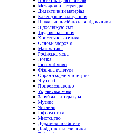
Посібники для вчителів
Методична література
Дидактичний матеріал
Календарне планування
Навчальні посібники та підручники
Я досліджую світ
Трудове навчання
Християнська етика
Основи здоров’я
Математика
Російська мова
Логіка
Іноземні мови
Фізична культура
Образотворче мистецтво
Я у світі
Природознавство
Українська мова
Зарубіжна література
Музика
Читання
Інформатика
Мистецтво
Додаткові посібники
Довідники та словники