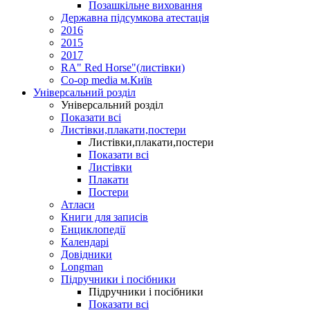
Позашкільне виховання
Державна підсумкова атестація
2016
2015
2017
RA" Red Horse"(листівки)
Co-op media м.Київ
Універсальний розділ
Універсальний розділ
Показати всі
Листівки,плакати,постери
Листівки,плакати,постери
Показати всі
Листівки
Плакати
Постери
Атласи
Книги для записів
Енциклопедії
Календарі
Довідники
Longman
Підручники і посібники
Підручники і посібники
Показати всі