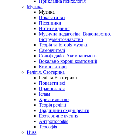
Прикладна психологія
Музика
Музика
Показати всі
Пісенники
Нотні видання
Музична педагогіка. Виконавство.
Інструментознавство
Теорія та історія музики
Самовчителі
Сольфеджіо. Акомпанемент
Вокально-хорові композиції
Композитори
Релігія. Єзотерика
Релігія. Єзотерика
Показати всі
Православ’я
Іслам
Християнство
Теорія релігії
Традиційні східні релігії
Езотеричне вчення
Антропософія
Теософія
Huss