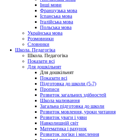
Інші мови
Французька мова
Іспанська мова
Італійська мова
Польська мова
Українська мова
Розмовники
Словники
Школа. Педагогіка
Школа. Педагогіка
Показати всі
Для дошкільнят
Для дошкільнят
Показати всі
Підготовка до школи (5-7)
Прописи
Розвиток загальних здібностей
Школа малювання
Загальна підготовка до школи
Розвиток мовлення, уроки читання
Розвиток уваги і уяви
Навколишній світ
Математика і рахунок
Розвиток логіки і мислення
Іноземні мови