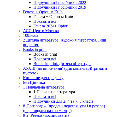
Підручники і посібники 2022
Підручники і посібники 2019
Генеза + Оріон м Київ
Генеза + Оріон м Київ
Показати всі
Генеза 2024+ Оріон
АСС-Центр Москва
109.te.ua
2 Дитяча література. Художня література. Інші
видання.
Books in print
Books in print
Показати всі
Books in print. Дитяча література
АРХІВ (до вияснення) (див коментар)(тримати
пустою)
Книги не для продажу
Без Цінника
1 Навчальна література
1 Навчальна література
Показати всі
Підручники для 2, 4 та 7, 8 класів
8. Розпродаж (продані переглянути і в резерв)
(переглядати раз на місяць)
9-2. Резерв (досписувати)