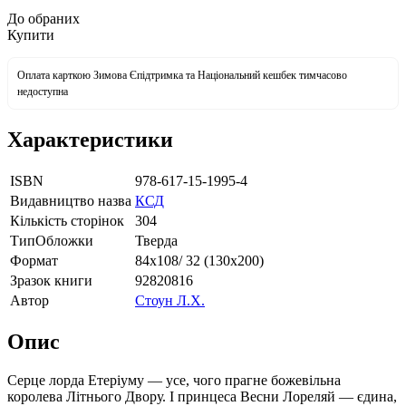
До обраних
Купити
Оплата карткою Зимова Єпідтримка та Національний кешбек тимчасово
недоступна
Характеристики
ISBN
978-617-15-1995-4
Видавництво назва
КСД
Кількість сторінок
304
ТипОбложки
Тверда
Формат
84х108/ 32 (130х200)
Зразок книги
92820816
Автор
Стоун Л.Х.
Опис
Серце лорда Етеріуму — усе, чого прагне божевільна
королева Літнього Двору. І принцеса Весни Лореляй — єдина,