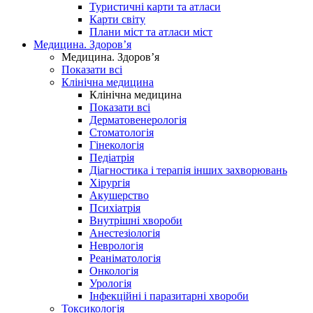
Туристичні карти та атласи
Карти світу
Плани міст та атласи міст
Медицина. Здоров’я
Медицина. Здоров’я
Показати всі
Клінічна медицина
Клінічна медицина
Показати всі
Дерматовенерологія
Стоматологія
Гінекологія
Педіатрія
Діагностика і терапія інших захворювань
Хірургія
Акушерство
Психіатрія
Внутрішні хвороби
Анестезіологія
Неврологія
Реаніматологія
Онкологія
Урологія
Інфекційні і паразитарні хвороби
Токсикологія