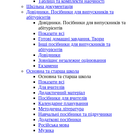
Таблиці та комплекти наочності
Шкільна документація
Довідники. Посібники для випускників та
абітурієнтів
Довідники. Посібники для випускників та
абітурієнтів
Показати всі
Готові домашні завдання. Твори
Інші посібники для випускників та
абітурієнтів
Довідники
Зовнішнє незалежне оцінювання
Екзамени
Основна та старша школа
Основна та старша школа
Показати всі
Для вчителів
Дидактичний матеріал
Посібники для вчителів
Календарне планування
Методична література
Навчальні посібники та підручники
Додаткові посібники
Російська мова
Музика