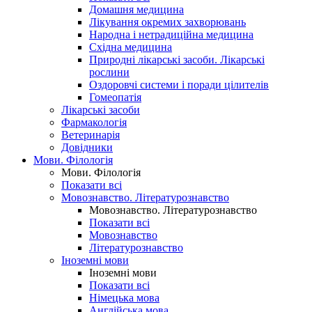
Домашня медицина
Лікування окремих захворювань
Народна і нетрадиційна медицина
Східна медицина
Природні лікарські засоби. Лікарські
рослини
Оздоровчі системи і поради цілителів
Гомеопатія
Лікарські засоби
Фармакологія
Ветеринарія
Довідники
Мови. Філологія
Мови. Філологія
Показати всі
Мовознавство. Літературознавство
Мовознавство. Літературознавство
Показати всі
Мовознавство
Літературознавство
Іноземні мови
Іноземні мови
Показати всі
Німецька мова
Англійська мова