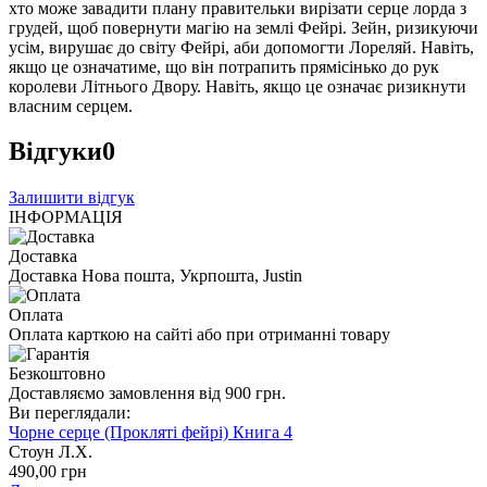
хто може завадити плану правительки вирізати серце лорда з
грудей, щоб повернути магію на землі Фейрі. Зейн, ризикуючи
усім, вирушає до світу Фейрі, аби допомогти Лореляй. Навіть,
якщо це означатиме, що він потрапить прямісінько до рук
королеви Літнього Двору. Навіть, якщо це означає ризикнути
власним серцем.
Відгуки
0
Залишити відгук
ІНФОРМАЦІЯ
Доставка
Доставка Нова пошта, Укрпошта, Justin
Оплата
Оплата карткою на сайті або при отриманні товару
Безкоштовно
Доставляємо замовлення від 900 грн.
Ви переглядали:
Чорне серце (Прокляті фейрі) Книга 4
Стоун Л.Х.
490
,00
грн