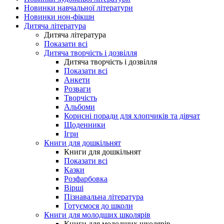
Новинки навчальної літератури
Новинки нон-фікшн
Дитяча література
Дитяча література
Показати всі
Дитяча творчість і дозвілля
Дитяча творчість і дозвілля
Показати всі
Анкети
Розваги
Творчість
Альбоми
Корисні поради для хлопчиків та дівчат
Щоденники
Ігри
Книги для дошкільнят
Книги для дошкільнят
Показати всі
Казки
Розфарбовка
Вірші
Пізнавальна література
Готуємося до школи
Книги для молодших школярів
Книги для молодших школярів