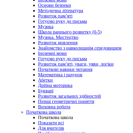
Основи безпеки
Методична література
Розвиток пам’яті
Готуємо руку до письма
Музика
Школа раннього розвитку (0-5)
Музика. Мистецтво
Розвиток мовлення
Знайомство з навколишнім середовищем
Іноземні мови
Готуємо руку до письма
Розвиток пам’яті, уваги, уяви, логіки
Початкові навики читання
Математика і рахунок
Абетки
Дрібна моторика
Букварі
Розвиток загальних здібностей
Перші геометричні поняття
Виховна робота
Початкова школа
Початкова школа
Показати всі
Для вчителів