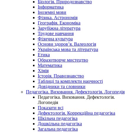
Біологія. Природознавство
Інформатика
Іноземні мови
Фізика. Астрономія
Географія. Економіка
Зарубіжна література
Трудове навчання
Фізична культура
Основи здоров’я. Валеологія
Українська мова та література
Етика
Образотворче мистецтво
Математика
Хімія
Історія. Правознавство
Таблиці та комплекти наочності
Довідники та словники
Педагогіка. Виховання. Дефектологія. Логопедія
Педагогіка. Виховання. Дефектологія.
Логопедія
Показати всі
Дефектологія. Коррекційна педагогіка
Шкільна педагогіка
Дошкільна педагогіка
Загальна педагогіка