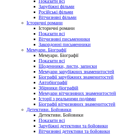
Показати всі
Зарубіжні фільми
Російські фільми
Вітчизняні фільми
Історичні романи
Історичні романи
Показати всі
Вітчизняні письменники
Закордонні письменники
Мемуари. Біографії
Мемуари. Біографії
Показати всі
Щоденники, листи, записки
Мемуари зарубіжних знаменитостей
Біографії зарубіжних знаменитостей
Автобіографії
Збірники біографій
Мемуари вітчизняних знаменитостей
Історії з реальними подіями
Біографії вітчизняних знаменитостей
Детективи. Бойовики
Детективи. Бойовики
Показати всі
Зарубіжні детективи та бойовики
Вітчизняні детективи та бойовики