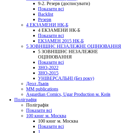
9-2. Резерв (досписувати)
Показати всі
Backlist
Резерв
4 ЕКЗАМЕНИ НК-Б
4 ЕКЗАМЕНИ НК-Б
Показати всі
ЕКЗАМЕН 2015 НК-Б
5 ЗОВНІШНЄ НЕЗАЛЕЖНЕ ОЦІНЮВАННЯ
5 ЗОВНІШНЄ НЕЗАЛЕЖНЕ
ОЦІНЮВАННЯ
Показати всі
ЗНО-2022
ЗНО-2015
УНІВЕРСАЛЬНІ (Без року)
Деол Львів
MM publications
Asgardian Comics, Ugar Production м. Київ
Поліграфія
Поліграфія
Показати всі
100 книг м. Москва
100 книг м. Москва
Показати всі
1