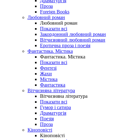
Драматургія
Проза
Foreign Books
Любовний роман
Любовний роман
Показати всі
Закордонний любовний роман
Вітчизняний любовний роман
Еротична проза і поезія
Фантастика. Містика
Фантастика. Містика
Показати всі
Фентезі
Жахи
Містика
Фантастика
Вітчизняна література
Вітчизняна література
Показати всі
Гумор і сатира
Драматургія
Поезія
Проза
Кіноповісті
Кіноповісті