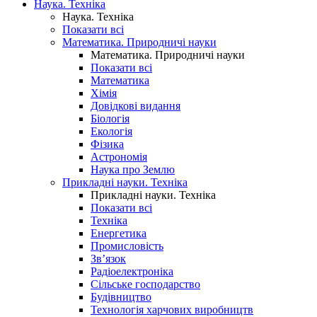
Наука. Техніка
Наука. Техніка
Показати всі
Математика. Природничі науки
Математика. Природничі науки
Показати всі
Математика
Хімія
Довідкові видання
Біологія
Екологія
Фізика
Астрономія
Наука про Землю
Прикладні науки. Техніка
Прикладні науки. Техніка
Показати всі
Техніка
Енергетика
Промисловість
Зв’язок
Радіоелектроніка
Сільське господарство
Будівництво
Технологія харчових виробництв