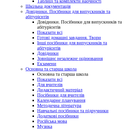
Таблиці та комплекти наочності
Шкільна документація
Довідники. Посібники для випускників та
абітурієнтів
Довідники. Посібники для випускників та
абітурієнтів
Показати всі
Готові домашні завдання. Твори
Інші посібники для випускників та
абітурієнтів
Довідники
Зовнішнє незалежне оцінювання
Екзамени
Основна та старша школа
Основна та старша школа
Показати всі
Для вчителів
Дидактичний матеріал
Посібники для вчителів
Календарне планування
Методична література
Навчальні посібники та підручники
Додаткові посібники
Російська мова
Музика