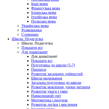
Інші мови
Французька мова
Іспанська мова
Італійська мова
Польська мова
Українська мова
Розмовники
Словники
Школа. Педагогіка
Школа. Педагогіка
Показати всі
Для дошкільнят
Для дошкільнят
Показати всі
Підготовка до школи (5-7)
Прописи
Розвиток загальних здібностей
Школа малювання
Загальна підготовка до школи
Розвиток мовлення, уроки читання
Розвиток уваги і уяви
Навколишній світ
Математика і рахунок
Розвиток логіки і мислення
Іноземні мови