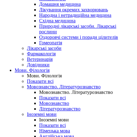
Домашня медицина
Лікування окремих захворювань
Народна і нетрадиційна медицина
Східна медицина
Природні лікарські засоби. Лікарські
рослини
Оздоровчі системи і поради цілителів
Гомеопатія
Лікарські засоби
Фармакологія
Ветеринарія
Довідники
Мови. Філологія
Мови. Філологія
Показати всі
Мовознавство. Літературознавство
Мовознавство. Літературознавство
Показати всі
Мовознавство
Літературознавство
Іноземні мови
Іноземні мови
Показати всі
Німецька мова
Англійська мова