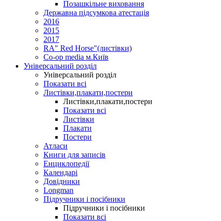
Позашкільне виховання
Державна підсумкова атестація
2016
2015
2017
RA" Red Horse"(листівки)
Co-op media м.Київ
Універсальний розділ
Універсальний розділ
Показати всі
Листівки,плакати,постери
Листівки,плакати,постери
Показати всі
Листівки
Плакати
Постери
Атласи
Книги для записів
Енциклопедії
Календарі
Довідники
Longman
Підручники і посібники
Підручники і посібники
Показати всі