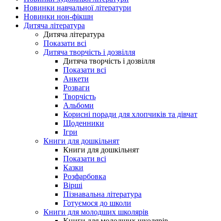
Новинки навчальної літератури
Новинки нон-фікшн
Дитяча література
Дитяча література
Показати всі
Дитяча творчість і дозвілля
Дитяча творчість і дозвілля
Показати всі
Анкети
Розваги
Творчість
Альбоми
Корисні поради для хлопчиків та дівчат
Щоденники
Ігри
Книги для дошкільнят
Книги для дошкільнят
Показати всі
Казки
Розфарбовка
Вірші
Пізнавальна література
Готуємося до школи
Книги для молодших школярів
Книги для молодших школярів