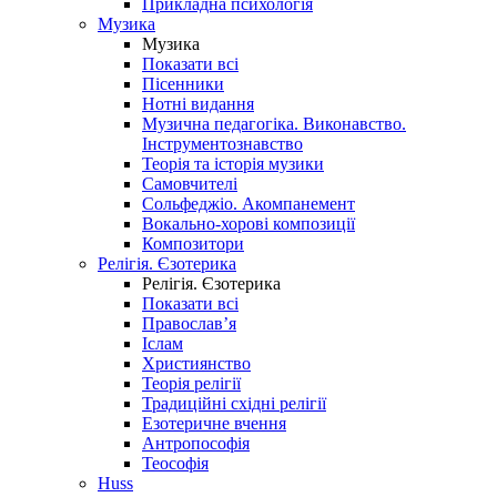
Прикладна психологія
Музика
Музика
Показати всі
Пісенники
Нотні видання
Музична педагогіка. Виконавство.
Інструментознавство
Теорія та історія музики
Самовчителі
Сольфеджіо. Акомпанемент
Вокально-хорові композиції
Композитори
Релігія. Єзотерика
Релігія. Єзотерика
Показати всі
Православ’я
Іслам
Християнство
Теорія релігії
Традиційні східні релігії
Езотеричне вчення
Антропософія
Теософія
Huss