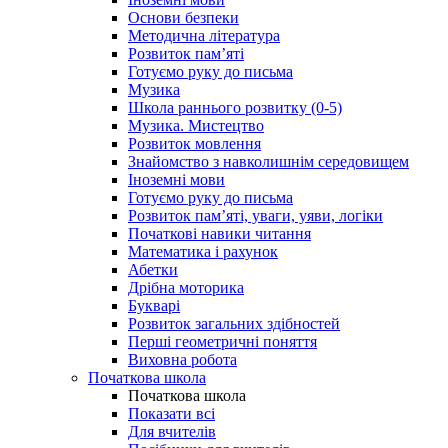
Основи безпеки
Методична література
Розвиток пам’яті
Готуємо руку до письма
Музика
Школа раннього розвитку (0-5)
Музика. Мистецтво
Розвиток мовлення
Знайомство з навколишнім середовищем
Іноземні мови
Готуємо руку до письма
Розвиток пам’яті, уваги, уяви, логіки
Початкові навики читання
Математика і рахунок
Абетки
Дрібна моторика
Букварі
Розвиток загальних здібностей
Перші геометричні поняття
Виховна робота
Початкова школа
Початкова школа
Показати всі
Для вчителів