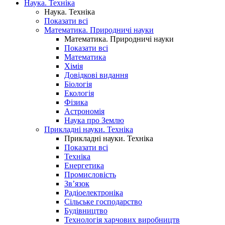
Наука. Техніка
Наука. Техніка
Показати всі
Математика. Природничі науки
Математика. Природничі науки
Показати всі
Математика
Хімія
Довідкові видання
Біологія
Екологія
Фізика
Астрономія
Наука про Землю
Прикладні науки. Техніка
Прикладні науки. Техніка
Показати всі
Техніка
Енергетика
Промисловість
Зв’язок
Радіоелектроніка
Сільське господарство
Будівництво
Технологія харчових виробництв