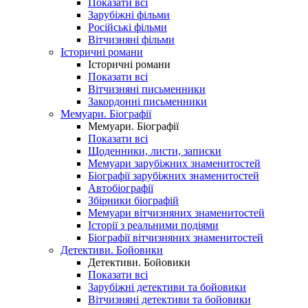
Показати всі
Зарубіжні фільми
Російські фільми
Вітчизняні фільми
Історичні романи
Історичні романи
Показати всі
Вітчизняні письменники
Закордонні письменники
Мемуари. Біографії
Мемуари. Біографії
Показати всі
Щоденники, листи, записки
Мемуари зарубіжних знаменитостей
Біографії зарубіжних знаменитостей
Автобіографії
Збірники біографій
Мемуари вітчизняних знаменитостей
Історії з реальними подіями
Біографії вітчизняних знаменитостей
Детективи. Бойовики
Детективи. Бойовики
Показати всі
Зарубіжні детективи та бойовики
Вітчизняні детективи та бойовики