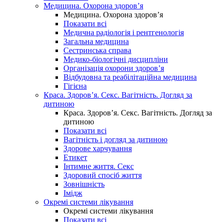
Медицина. Охорона здоров’я
Медицина. Охорона здоров’я
Показати всі
Медична радіологія і рентгенологія
Загальна медицина
Сестринська справа
Медико-біологічні дисципліни
Організація охорони здоров’я
Відбудовна та реабілітаційна медицина
Гігієна
Краса. Здоров’я. Секс. Вагітність. Догляд за
дитиною
Краса. Здоров’я. Секс. Вагітність. Догляд за
дитиною
Показати всі
Вагітність і догляд за дитиною
Здорове харчування
Етикет
Інтимне життя. Секс
Здоровий спосіб життя
Зовнішність
Імідж
Окремі системи лікування
Окремі системи лікування
Показати всі