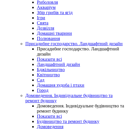
Риболовля
Акваріум
Збір грибів та ягід
Ігри
Свята
Дозвілля
Домашні тварини
Полювання
Присадибне господарство. Ландшафтний дизайн
Присадибне господарство. Ландшафтний
дизайн
Показати всі
Ландшафтний дизайн
Бджільництво
Квітництво
Сад
Домашня худоба і птахи
Город
Домоведення. Індивідуальне будівництво та
ремонт будинку
Домоведення. Індивідуальне будівництво та
ремонт будинку
Показати всі
Будівництво та ремонт будинку
Домоведення