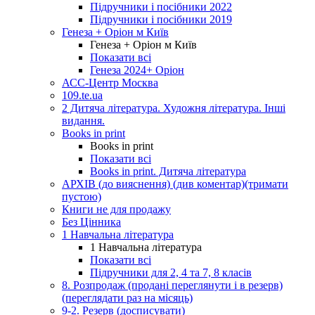
Підручники і посібники 2022
Підручники і посібники 2019
Генеза + Оріон м Київ
Генеза + Оріон м Київ
Показати всі
Генеза 2024+ Оріон
АСС-Центр Москва
109.te.ua
2 Дитяча література. Художня література. Інші
видання.
Books in print
Books in print
Показати всі
Books in print. Дитяча література
АРХІВ (до вияснення) (див коментар)(тримати
пустою)
Книги не для продажу
Без Цінника
1 Навчальна література
1 Навчальна література
Показати всі
Підручники для 2, 4 та 7, 8 класів
8. Розпродаж (продані переглянути і в резерв)
(переглядати раз на місяць)
9-2. Резерв (досписувати)