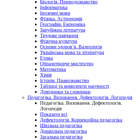
Біологія. Природознавство
Інформатика
Іноземні мови
Фізика. Астрономія
Географія. Економіка
Зарубіжна література
Трудове навчання
Фізична культура
Основи здоров’я. Валеологія
Українська мова та література
Етика
Образотворче мистецтво
Математика
Хімія
Історія. Правознавство
Таблиці та комплекти наочності
Довідники та словники
Педагогіка. Виховання. Дефектологія. Логопедія
Педагогіка. Виховання. Дефектологія.
Логопедія
Показати всі
Дефектологія. Коррекційна педагогіка
Шкільна педагогіка
Дошкільна педагогіка
Загальна педагогіка