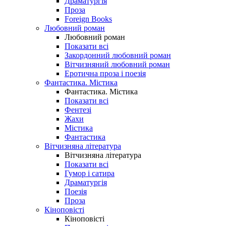
Драматургія
Проза
Foreign Books
Любовний роман
Любовний роман
Показати всі
Закордонний любовний роман
Вітчизняний любовний роман
Еротична проза і поезія
Фантастика. Містика
Фантастика. Містика
Показати всі
Фентезі
Жахи
Містика
Фантастика
Вітчизняна література
Вітчизняна література
Показати всі
Гумор і сатира
Драматургія
Поезія
Проза
Кіноповісті
Кіноповісті