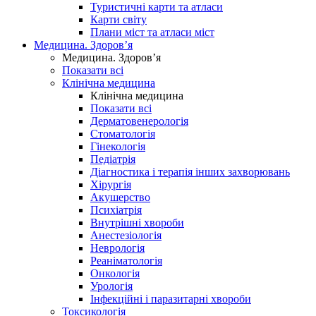
Туристичні карти та атласи
Карти світу
Плани міст та атласи міст
Медицина. Здоров’я
Медицина. Здоров’я
Показати всі
Клінічна медицина
Клінічна медицина
Показати всі
Дерматовенерологія
Стоматологія
Гінекологія
Педіатрія
Діагностика і терапія інших захворювань
Хірургія
Акушерство
Психіатрія
Внутрішні хвороби
Анестезіологія
Неврологія
Реаніматологія
Онкологія
Урологія
Інфекційні і паразитарні хвороби
Токсикологія