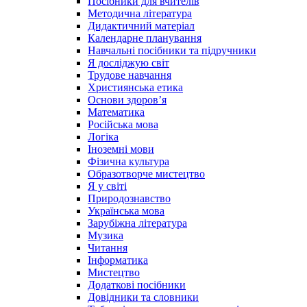
Посібники для вчителів
Методична література
Дидактичний матеріал
Календарне планування
Навчальні посібники та підручники
Я досліджую світ
Трудове навчання
Християнська етика
Основи здоров’я
Математика
Російська мова
Логіка
Іноземні мови
Фізична культура
Образотворче мистецтво
Я у світі
Природознавство
Українська мова
Зарубіжна література
Музика
Читання
Інформатика
Мистецтво
Додаткові посібники
Довідники та словники