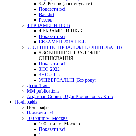
9-2. Резерв (досписувати)
Показати всі
Backlist
Резерв
4 ЕКЗАМЕНИ НК-Б
4 ЕКЗАМЕНИ НК-Б
Показати всі
ЕКЗАМЕН 2015 НК-Б
5 ЗОВНІШНЄ НЕЗАЛЕЖНЕ ОЦІНЮВАННЯ
5 ЗОВНІШНЄ НЕЗАЛЕЖНЕ
ОЦІНЮВАННЯ
Показати всі
ЗНО-2022
ЗНО-2015
УНІВЕРСАЛЬНІ (Без року)
Деол Львів
MM publications
Asgardian Comics, Ugar Production м. Київ
Поліграфія
Поліграфія
Показати всі
100 книг м. Москва
100 книг м. Москва
Показати всі
1