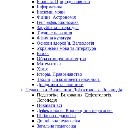
Біологія. Природознавство
Інформатика
Іноземні мови
Фізика. Астрономія
Географія. Економіка
Зарубіжна література
Трудове навчання
Фізична культура
Основи здоров’я. Валеологія
Українська мова та література
Етика
Образотворче мистецтво
Математика
Хімія
Історія. Правознавство
Таблиці та комплекти наочності
Довідники та словники
Педагогіка. Виховання. Дефектологія. Логопедія
Педагогіка. Виховання. Дефектологія.
Логопедія
Показати всі
Дефектологія. Коррекційна педагогіка
Шкільна педагогіка
Дошкільна педагогіка
Загальна педагогіка