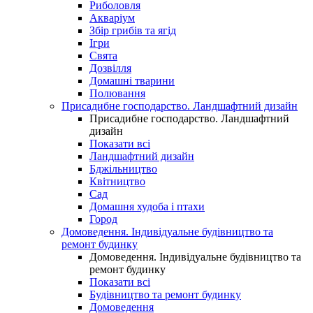
Риболовля
Акваріум
Збір грибів та ягід
Ігри
Свята
Дозвілля
Домашні тварини
Полювання
Присадибне господарство. Ландшафтний дизайн
Присадибне господарство. Ландшафтний
дизайн
Показати всі
Ландшафтний дизайн
Бджільництво
Квітництво
Сад
Домашня худоба і птахи
Город
Домоведення. Індивідуальне будівництво та
ремонт будинку
Домоведення. Індивідуальне будівництво та
ремонт будинку
Показати всі
Будівництво та ремонт будинку
Домоведення