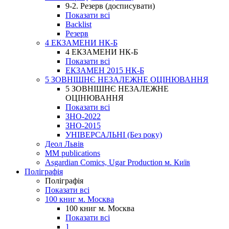
9-2. Резерв (досписувати)
Показати всі
Backlist
Резерв
4 ЕКЗАМЕНИ НК-Б
4 ЕКЗАМЕНИ НК-Б
Показати всі
ЕКЗАМЕН 2015 НК-Б
5 ЗОВНІШНЄ НЕЗАЛЕЖНЕ ОЦІНЮВАННЯ
5 ЗОВНІШНЄ НЕЗАЛЕЖНЕ
ОЦІНЮВАННЯ
Показати всі
ЗНО-2022
ЗНО-2015
УНІВЕРСАЛЬНІ (Без року)
Деол Львів
MM publications
Asgardian Comics, Ugar Production м. Київ
Поліграфія
Поліграфія
Показати всі
100 книг м. Москва
100 книг м. Москва
Показати всі
1