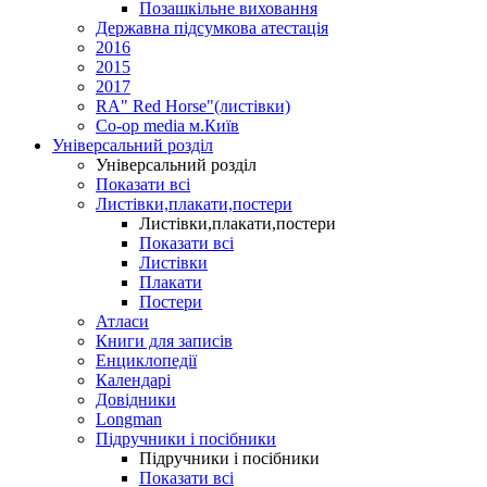
Позашкільне виховання
Державна підсумкова атестація
2016
2015
2017
RA" Red Horse"(листівки)
Co-op media м.Київ
Універсальний розділ
Універсальний розділ
Показати всі
Листівки,плакати,постери
Листівки,плакати,постери
Показати всі
Листівки
Плакати
Постери
Атласи
Книги для записів
Енциклопедії
Календарі
Довідники
Longman
Підручники і посібники
Підручники і посібники
Показати всі