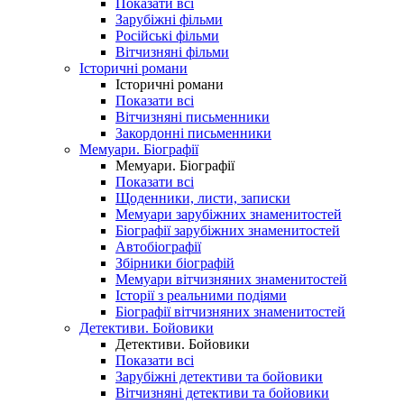
Показати всі
Зарубіжні фільми
Російські фільми
Вітчизняні фільми
Історичні романи
Історичні романи
Показати всі
Вітчизняні письменники
Закордонні письменники
Мемуари. Біографії
Мемуари. Біографії
Показати всі
Щоденники, листи, записки
Мемуари зарубіжних знаменитостей
Біографії зарубіжних знаменитостей
Автобіографії
Збірники біографій
Мемуари вітчизняних знаменитостей
Історії з реальними подіями
Біографії вітчизняних знаменитостей
Детективи. Бойовики
Детективи. Бойовики
Показати всі
Зарубіжні детективи та бойовики
Вітчизняні детективи та бойовики