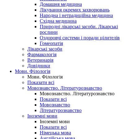
Домашня медицина
Лікування окремих захворювань
Народна і нетрадиційна медицина
Східна медицина
Природні лікарські засоби. Лікарські
рослини
Оздоровчі системи і поради цілителів
Гомеопатія
Лікарські засоби
Фармакологія
Ветеринарія
Довідники
Мови. Філологія
Мови. Філологія
Показати всі
Мовознавство. Літературознавство
Мовознавство. Літературознавство
Показати всі
Мовознавство
Літературознавство
Іноземні мови
Іноземні мови
Показати всі
Німецька мова
Англійська мова