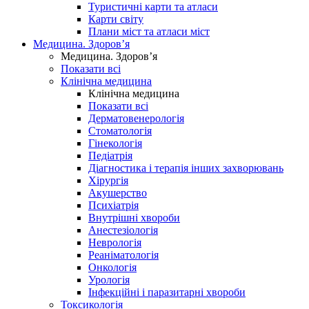
Туристичні карти та атласи
Карти світу
Плани міст та атласи міст
Медицина. Здоров’я
Медицина. Здоров’я
Показати всі
Клінічна медицина
Клінічна медицина
Показати всі
Дерматовенерологія
Стоматологія
Гінекологія
Педіатрія
Діагностика і терапія інших захворювань
Хірургія
Акушерство
Психіатрія
Внутрішні хвороби
Анестезіологія
Неврологія
Реаніматологія
Онкологія
Урологія
Інфекційні і паразитарні хвороби
Токсикологія