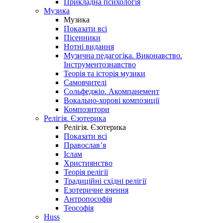
Прикладна психологія
Музика
Музика
Показати всі
Пісенники
Нотні видання
Музична педагогіка. Виконавство.
Інструментознавство
Теорія та історія музики
Самовчителі
Сольфеджіо. Акомпанемент
Вокально-хорові композиції
Композитори
Релігія. Єзотерика
Релігія. Єзотерика
Показати всі
Православ’я
Іслам
Християнство
Теорія релігії
Традиційні східні релігії
Езотеричне вчення
Антропософія
Теософія
Huss