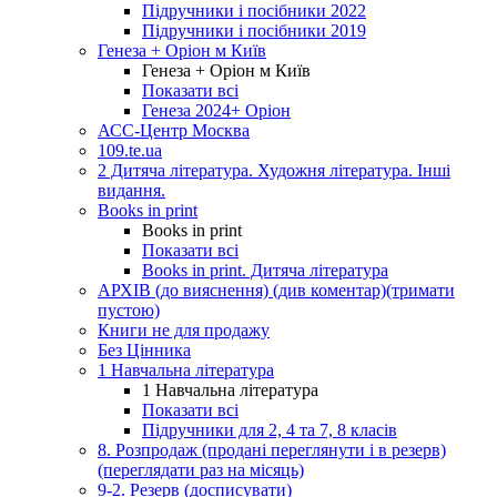
Підручники і посібники 2022
Підручники і посібники 2019
Генеза + Оріон м Київ
Генеза + Оріон м Київ
Показати всі
Генеза 2024+ Оріон
АСС-Центр Москва
109.te.ua
2 Дитяча література. Художня література. Інші
видання.
Books in print
Books in print
Показати всі
Books in print. Дитяча література
АРХІВ (до вияснення) (див коментар)(тримати
пустою)
Книги не для продажу
Без Цінника
1 Навчальна література
1 Навчальна література
Показати всі
Підручники для 2, 4 та 7, 8 класів
8. Розпродаж (продані переглянути і в резерв)
(переглядати раз на місяць)
9-2. Резерв (досписувати)