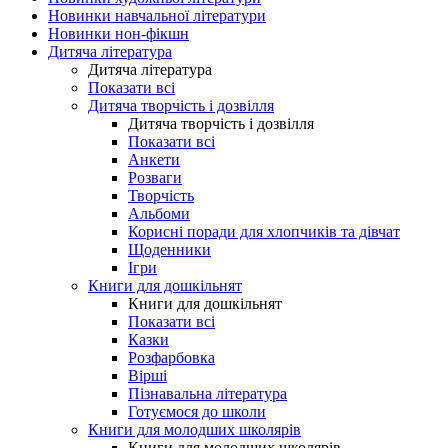
Новинки навчальної літератури
Новинки нон-фікшн
Дитяча література
Дитяча література
Показати всі
Дитяча творчість і дозвілля
Дитяча творчість і дозвілля
Показати всі
Анкети
Розваги
Творчість
Альбоми
Корисні поради для хлопчиків та дівчат
Щоденники
Ігри
Книги для дошкільнят
Книги для дошкільнят
Показати всі
Казки
Розфарбовка
Вірші
Пізнавальна література
Готуємося до школи
Книги для молодших школярів
Книги для молодших школярів