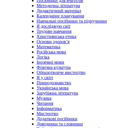
Посібники для вчителів
Методична література
Дидактичний матеріал
Календарне планування
Навчальні посібники та підручники
Я досліджую світ
Трудове навчання
Християнська етика
Основи здоров’я
Математика
Російська мова
Логіка
Іноземні мови
Фізична культура
Образотворче мистецтво
Я у світі
Природознавство
Українська мова
Зарубіжна література
Музика
Читання
Інформатика
Мистецтво
Додаткові посібники
Довідники та словники