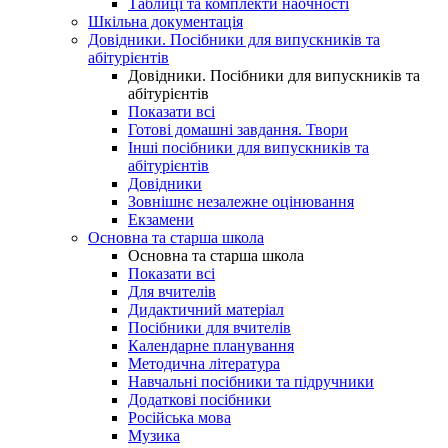
Таблиці та комплекти наочності
Шкільна документація
Довідники. Посібники для випускників та
абітурієнтів
Довідники. Посібники для випускників та
абітурієнтів
Показати всі
Готові домашні завдання. Твори
Інші посібники для випускників та
абітурієнтів
Довідники
Зовнішнє незалежне оцінювання
Екзамени
Основна та старша школа
Основна та старша школа
Показати всі
Для вчителів
Дидактичний матеріал
Посібники для вчителів
Календарне планування
Методична література
Навчальні посібники та підручники
Додаткові посібники
Російська мова
Музика