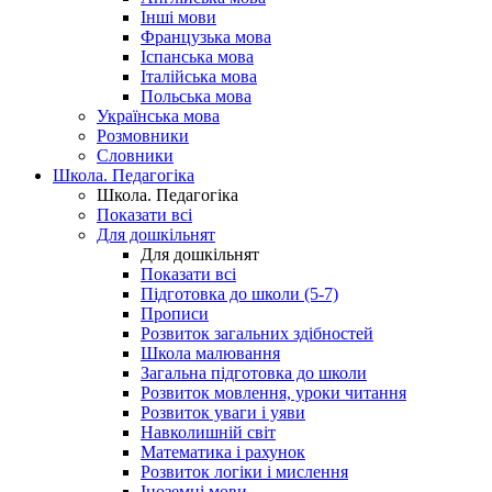
Інші мови
Французька мова
Іспанська мова
Італійська мова
Польська мова
Українська мова
Розмовники
Словники
Школа. Педагогіка
Школа. Педагогіка
Показати всі
Для дошкільнят
Для дошкільнят
Показати всі
Підготовка до школи (5-7)
Прописи
Розвиток загальних здібностей
Школа малювання
Загальна підготовка до школи
Розвиток мовлення, уроки читання
Розвиток уваги і уяви
Навколишній світ
Математика і рахунок
Розвиток логіки і мислення
Іноземні мови