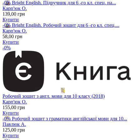
-0%
Bright English. Підручник для 6 -го кл. спец. на...
Карп'юк О.
139
,00
грн
Купити
-0%
Bright English. Робочий зошит для 6 -го кл. спец....
Карп'юк О.
58
,00
грн
Купити
-0%
Робочий зошит з англ. мови для 10 класу (2018)
Карп'юк О.
155
,00
грн
Купити
-0%
Робочий зошит з граматики англійської мови для 10...
Павлюк А.
125
,00
грн
Купити