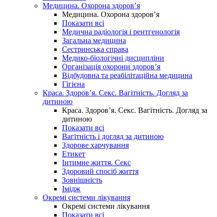
Медицина. Охорона здоров’я
Медицина. Охорона здоров’я
Показати всі
Медична радіологія і рентгенологія
Загальна медицина
Сестринська справа
Медико-біологічні дисципліни
Організація охорони здоров’я
Відбудовна та реабілітаційна медицина
Гігієна
Краса. Здоров’я. Секс. Вагітність. Догляд за
дитиною
Краса. Здоров’я. Секс. Вагітність. Догляд за
дитиною
Показати всі
Вагітність і догляд за дитиною
Здорове харчування
Етикет
Інтимне життя. Секс
Здоровий спосіб життя
Зовнішність
Імідж
Окремі системи лікування
Окремі системи лікування
Показати всі