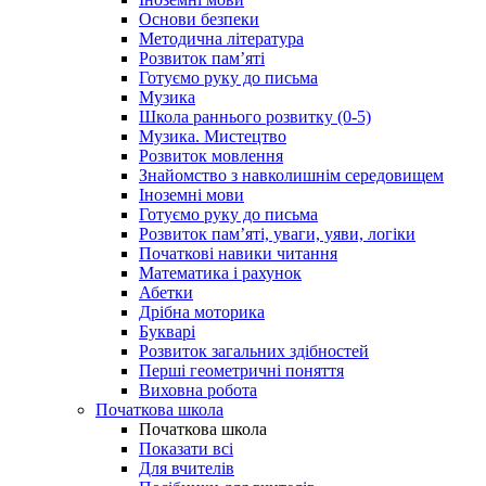
Основи безпеки
Методична література
Розвиток пам’яті
Готуємо руку до письма
Музика
Школа раннього розвитку (0-5)
Музика. Мистецтво
Розвиток мовлення
Знайомство з навколишнім середовищем
Іноземні мови
Готуємо руку до письма
Розвиток пам’яті, уваги, уяви, логіки
Початкові навики читання
Математика і рахунок
Абетки
Дрібна моторика
Букварі
Розвиток загальних здібностей
Перші геометричні поняття
Виховна робота
Початкова школа
Початкова школа
Показати всі
Для вчителів