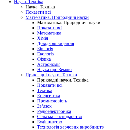
Наука. Техніка
Наука. Техніка
Показати всі
Математика. Природничі науки
Математика. Природничі науки
Показати всі
Математика
Хімія
Довідкові видання
Біологія
Екологія
Фізика
Астрономія
Наука про Землю
Прикладні науки. Техніка
Прикладні науки. Техніка
Показати всі
Техніка
Енергетика
Промисловість
Зв’язок
Радіоелектроніка
Сільське господарство
Будівництво
Технологія харчових виробництв