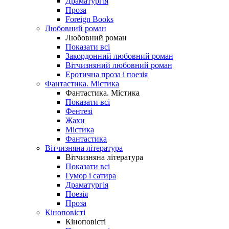
Драматургія
Проза
Foreign Books
Любовний роман
Любовний роман
Показати всі
Закордонний любовний роман
Вітчизняний любовний роман
Еротична проза і поезія
Фантастика. Містика
Фантастика. Містика
Показати всі
Фентезі
Жахи
Містика
Фантастика
Вітчизняна література
Вітчизняна література
Показати всі
Гумор і сатира
Драматургія
Поезія
Проза
Кіноповісті
Кіноповісті