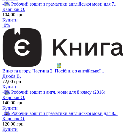
-0%
Робочий зошит з граматики англійської мови для 7...
Карп'юк О.
104
,00
грн
Купити
-0%
Вниз та вгору. Частина 2. Посібник з англійської...
Дзюба В.
72
,00
грн
Купити
-0%
Робочий зошит з англ. мови для 8 класу (2016)
Карп'юк О.
140
,00
грн
Купити
-0%
Робочий зошит з граматики англійської мови для 8...
Карп'юк О.
120
,00
грн
Купити