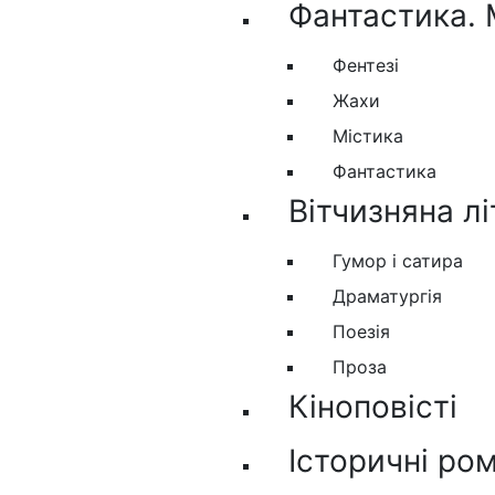
Фантастика. 
Фентезі
Жахи
Містика
Фантастика
Вітчизняна л
Гумор і сатира
Драматургія
Поезія
Проза
Кіноповісті
Історичні ро