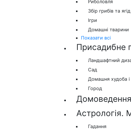
Риболовля
Збір грибів та ягід
Ігри
Домашні тварини
Показати всі
Присадибне 
Ландшафтний диз
Сад
Домашня худоба і
Город
Домоведення.
Астрологія. 
Гадання