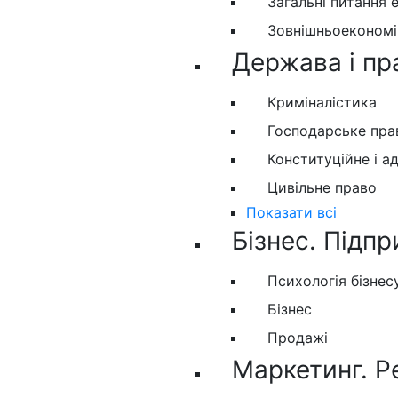
Загальні питання 
Зовнішньоекономіч
Держава і пр
Криміналістика
Господарське пра
Конституційне і а
Цивільне право
Показати всі
Бізнес. Підпр
Психологія бізнес
Бізнес
Продажі
Маркетинг. Р