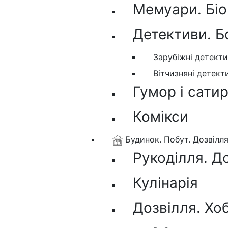
Мемуари. Біо
Детективи. Б
Зарубіжні детект
Вітчизняні детект
Гумор і сати
Комікси
Будинок. Побут. Дозвілл
Рукоділля. Д
Кулінарія
Дозвілля. Хо