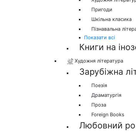
Пригоди
Шкільна класика
Пізнавальна літер
Показати всі
Книги на іно
Художня література
Зарубіжна лі
Поезія
Драматургія
Проза
Foreign Books
Любовний ро