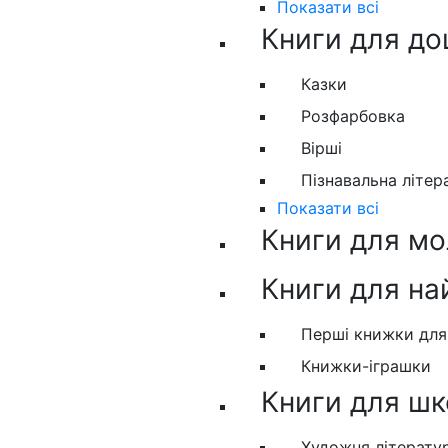
Показати всі
Книги для до
Казки
Розфарбовка
Вірші
Пізнавальна літер
Показати всі
Книги для м
Книги для н
Перші книжки дл
Книжки-іграшки
Книги для шк
Художня літерату