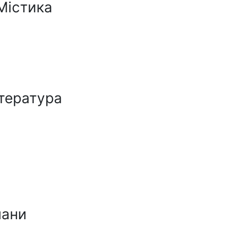
Містика
ітература
мани