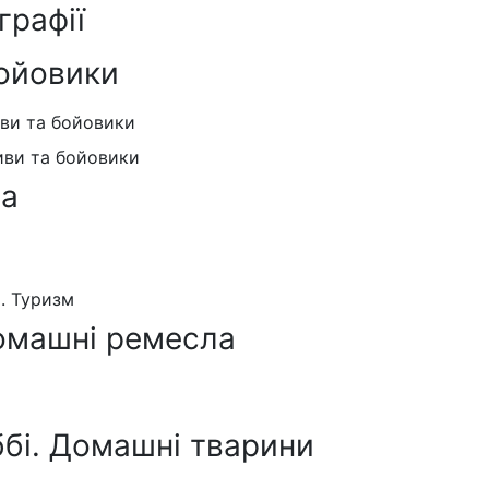
графії
ойовики
иви та бойовики
иви та бойовики
ра
я. Туризм
омашні ремесла
ббі. Домашні тварини