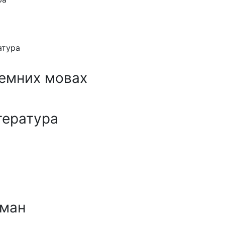
атура
земних мовах
тература
ман