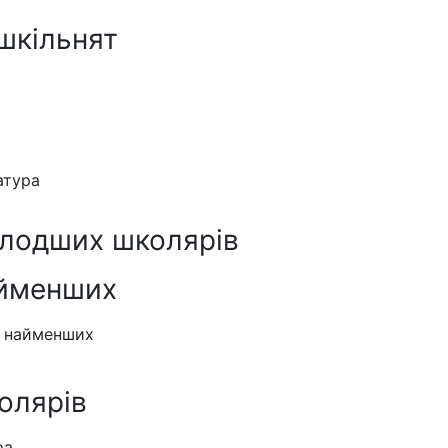
шкільнят
атура
олодших школярів
айменших
я найменших
олярів
ра