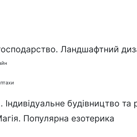
господарство. Ландшафтний диз
айн
 птахи
 Індивідуальне будівництво та 
Магія. Популярна езотерика