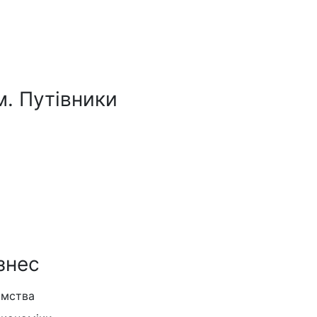
м. Путівники
знес
ємства