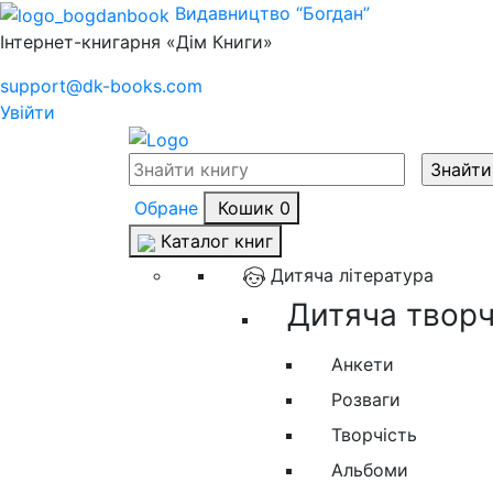
Видавництво “Богдан”
Інтернет-книгарня «Дім Книги»
support@dk-books.com
Увійти
Обране
Кошик
0
Каталог книг
Дитяча література
Дитяча творчі
Анкети
Розваги
Творчість
Альбоми