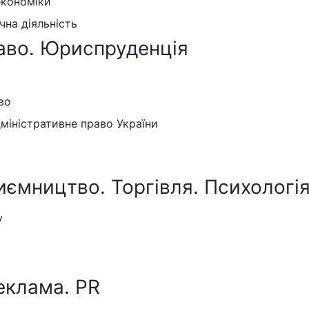
економіки
на діяльність
аво. Юриспруденція
во
дміністративне право України
иємництво. Торгівля. Психологія
у
еклама. PR