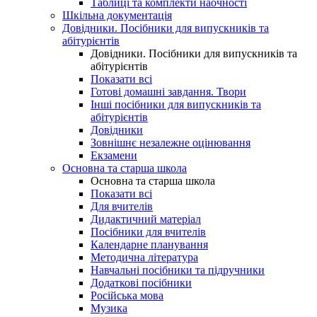
Таблиці та комплекти наочності
Шкільна документація
Довідники. Посібники для випускників та
абітурієнтів
Довідники. Посібники для випускників та
абітурієнтів
Показати всі
Готові домашні завдання. Твори
Інші посібники для випускників та
абітурієнтів
Довідники
Зовнішнє незалежне оцінювання
Екзамени
Основна та старша школа
Основна та старша школа
Показати всі
Для вчителів
Дидактичний матеріал
Посібники для вчителів
Календарне планування
Методична література
Навчальні посібники та підручники
Додаткові посібники
Російська мова
Музика