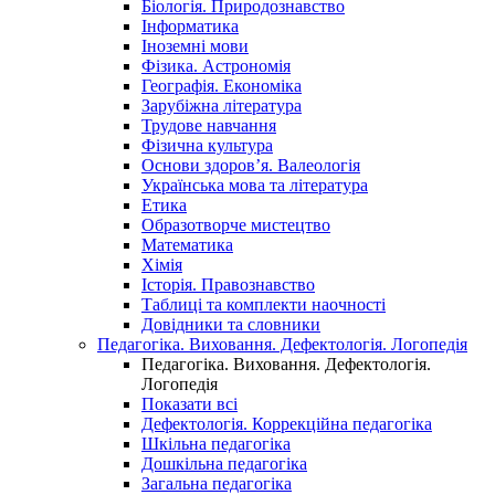
Біологія. Природознавство
Інформатика
Іноземні мови
Фізика. Астрономія
Географія. Економіка
Зарубіжна література
Трудове навчання
Фізична культура
Основи здоров’я. Валеологія
Українська мова та література
Етика
Образотворче мистецтво
Математика
Хімія
Історія. Правознавство
Таблиці та комплекти наочності
Довідники та словники
Педагогіка. Виховання. Дефектологія. Логопедія
Педагогіка. Виховання. Дефектологія.
Логопедія
Показати всі
Дефектологія. Коррекційна педагогіка
Шкільна педагогіка
Дошкільна педагогіка
Загальна педагогіка