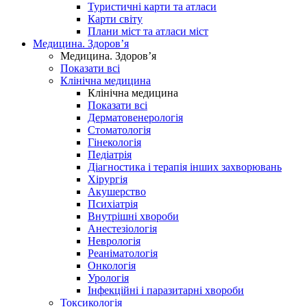
Туристичні карти та атласи
Карти світу
Плани міст та атласи міст
Медицина. Здоров’я
Медицина. Здоров’я
Показати всі
Клінічна медицина
Клінічна медицина
Показати всі
Дерматовенерологія
Стоматологія
Гінекологія
Педіатрія
Діагностика і терапія інших захворювань
Хірургія
Акушерство
Психіатрія
Внутрішні хвороби
Анестезіологія
Неврологія
Реаніматологія
Онкологія
Урологія
Інфекційні і паразитарні хвороби
Токсикологія