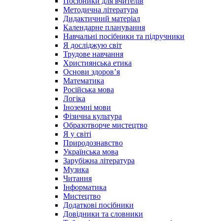
Посібники для вчителів
Методична література
Дидактичний матеріал
Календарне планування
Навчальні посібники та підручники
Я досліджую світ
Трудове навчання
Християнська етика
Основи здоров’я
Математика
Російська мова
Логіка
Іноземні мови
Фізична культура
Образотворче мистецтво
Я у світі
Природознавство
Українська мова
Зарубіжна література
Музика
Читання
Інформатика
Мистецтво
Додаткові посібники
Довідники та словники