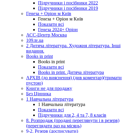
Підручники і посібники 2022
Підручники і посібники 2019
Генеза + Оріон м Київ
Генеза + Оріон м Київ
Показати всі
Генеза 2024+ Оріон
АСС-Центр Москва
109.te.ua
2 Дитяча література. Художня література. Інші
видання.
Books in print
Books in print
Показати всі
Books in print. Дитяча література
АРХІВ (до вияснення) (див коментар)(тримати
пустою)
Книги не для продажу
Без Цінника
1 Навчальна література
1 Навчальна література
Показати всі
Підручники для 2, 4 та 7, 8 класів
8. Розпродаж (продані переглянути і в резерв)
(переглядати раз на місяць)
9-2. Резерв (досписувати)