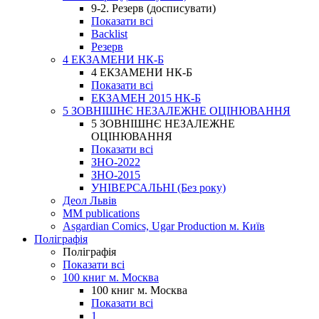
9-2. Резерв (досписувати)
Показати всі
Backlist
Резерв
4 ЕКЗАМЕНИ НК-Б
4 ЕКЗАМЕНИ НК-Б
Показати всі
ЕКЗАМЕН 2015 НК-Б
5 ЗОВНІШНЄ НЕЗАЛЕЖНЕ ОЦІНЮВАННЯ
5 ЗОВНІШНЄ НЕЗАЛЕЖНЕ
ОЦІНЮВАННЯ
Показати всі
ЗНО-2022
ЗНО-2015
УНІВЕРСАЛЬНІ (Без року)
Деол Львів
MM publications
Asgardian Comics, Ugar Production м. Київ
Поліграфія
Поліграфія
Показати всі
100 книг м. Москва
100 книг м. Москва
Показати всі
1