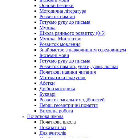
Основи безпеки
Методична література
Розвиток пам’яті
Готуємо руку до письма
Музика
Школа раннього розвитку (0-5)
Музика. Мистецтво
Розвиток мовлення
Знайомство з навколишнім середовищем
Іноземні мови
Готуємо руку до письма
Розвиток пам’яті, уваги, уяви, логіки
Початкові навики читання
Математика і рахунок
Абетки
Дрібна моторика
Букварі
Розвиток загальних здібностей
Перші геометричні поняття
Виховна робота
Початкова школа
Початкова школа
Показати всі
Для вчителів