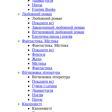
Драматургія
Проза
Foreign Books
Любовний роман
Любовний роман
Показати всі
Закордонний любовний роман
Вітчизняний любовний роман
Еротична проза і поезія
Фантастика. Містика
Фантастика. Містика
Показати всі
Фентезі
Жахи
Містика
Фантастика
Вітчизняна література
Вітчизняна література
Показати всі
Гумор і сатира
Драматургія
Поезія
Проза
Кіноповісті
Кіноповісті