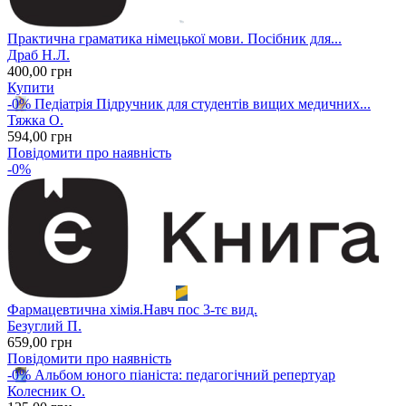
Практична граматика німецької мови. Посібник для...
Драб Н.Л.
400
,00
грн
Купити
-0%
Педіатрія Підручник для студентів вищих медичних...
Тяжка О.
594
,00
грн
Повідомити про наявність
-0%
Фармацевтична хімія.Навч пос 3-тє вид.
Безуглий П.
659
,00
грн
Повідомити про наявність
-0%
Альбом юного піаніста: педагогічний репертуар
Колесник О.