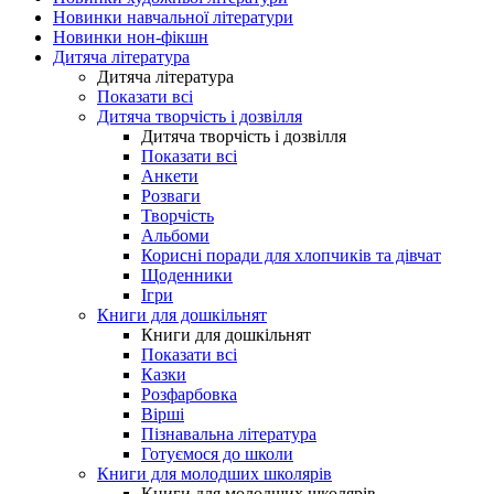
Новинки навчальної літератури
Новинки нон-фікшн
Дитяча література
Дитяча література
Показати всі
Дитяча творчість і дозвілля
Дитяча творчість і дозвілля
Показати всі
Анкети
Розваги
Творчість
Альбоми
Корисні поради для хлопчиків та дівчат
Щоденники
Ігри
Книги для дошкільнят
Книги для дошкільнят
Показати всі
Казки
Розфарбовка
Вірші
Пізнавальна література
Готуємося до школи
Книги для молодших школярів
Книги для молодших школярів