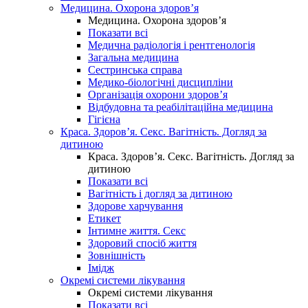
Медицина. Охорона здоров’я
Медицина. Охорона здоров’я
Показати всі
Медична радіологія і рентгенологія
Загальна медицина
Сестринська справа
Медико-біологічні дисципліни
Організація охорони здоров’я
Відбудовна та реабілітаційна медицина
Гігієна
Краса. Здоров’я. Секс. Вагітність. Догляд за
дитиною
Краса. Здоров’я. Секс. Вагітність. Догляд за
дитиною
Показати всі
Вагітність і догляд за дитиною
Здорове харчування
Етикет
Інтимне життя. Секс
Здоровий спосіб життя
Зовнішність
Імідж
Окремі системи лікування
Окремі системи лікування
Показати всі