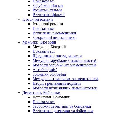
Показати всі
Зарубіжні фільми
Російські фільми
Вітчизняні фільми
Історичні романи
Історичні романи
Показати всі
Вітчизняні письменники
Закордонні письменники
Мемуари. Біографії
Мемуари. Біографії
Показати всі
Щоденники, листи, записки
Мемуари зарубіжних знаменитостей
Біографії зарубіжних знаменитостей
Автобіографії
Збірники біографій
Мемуари вітчизняних знаменитостей
Історії з реальними подіями
Біографії вітчизняних знаменитостей
Детективи. Бойовики
Детективи. Бойовики
Показати всі
Зарубіжні детективи та бойовики
Вітчизняні детективи та бойовики