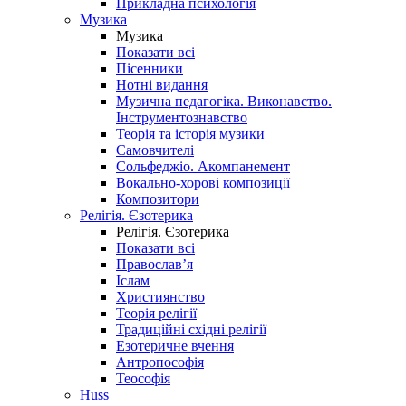
Прикладна психологія
Музика
Музика
Показати всі
Пісенники
Нотні видання
Музична педагогіка. Виконавство.
Інструментознавство
Теорія та історія музики
Самовчителі
Сольфеджіо. Акомпанемент
Вокально-хорові композиції
Композитори
Релігія. Єзотерика
Релігія. Єзотерика
Показати всі
Православ’я
Іслам
Християнство
Теорія релігії
Традиційні східні релігії
Езотеричне вчення
Антропософія
Теософія
Huss