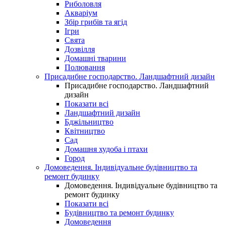
Риболовля
Акваріум
Збір грибів та ягід
Ігри
Свята
Дозвілля
Домашні тварини
Полювання
Присадибне господарство. Ландшафтний дизайн
Присадибне господарство. Ландшафтний
дизайн
Показати всі
Ландшафтний дизайн
Бджільництво
Квітництво
Сад
Домашня худоба і птахи
Город
Домоведення. Індивідуальне будівництво та
ремонт будинку
Домоведення. Індивідуальне будівництво та
ремонт будинку
Показати всі
Будівництво та ремонт будинку
Домоведення