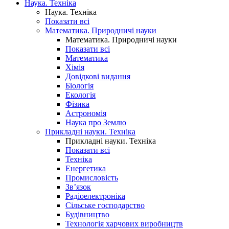
Наука. Техніка
Наука. Техніка
Показати всі
Математика. Природничі науки
Математика. Природничі науки
Показати всі
Математика
Хімія
Довідкові видання
Біологія
Екологія
Фізика
Астрономія
Наука про Землю
Прикладні науки. Техніка
Прикладні науки. Техніка
Показати всі
Техніка
Енергетика
Промисловість
Зв’язок
Радіоелектроніка
Сільське господарство
Будівництво
Технологія харчових виробництв