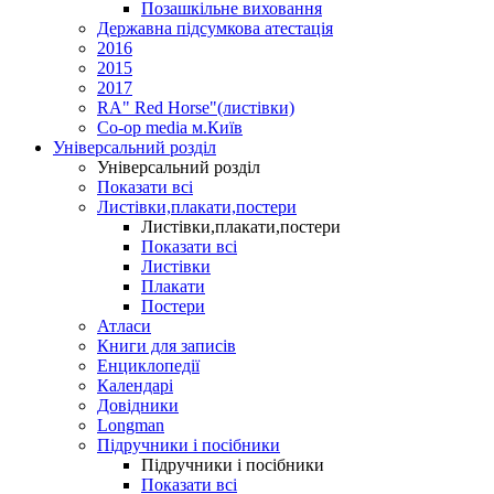
Позашкільне виховання
Державна підсумкова атестація
2016
2015
2017
RA" Red Horse"(листівки)
Co-op media м.Київ
Універсальний розділ
Універсальний розділ
Показати всі
Листівки,плакати,постери
Листівки,плакати,постери
Показати всі
Листівки
Плакати
Постери
Атласи
Книги для записів
Енциклопедії
Календарі
Довідники
Longman
Підручники і посібники
Підручники і посібники
Показати всі