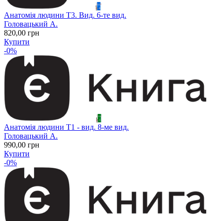
Анатомія людини Т3. Вид. 6-те вид.
Головацький А.
820
,00
грн
Купити
-0%
Анатомія людини Т1 - вид. 8-ме вид.
Головацький А.
990
,00
грн
Купити
-0%