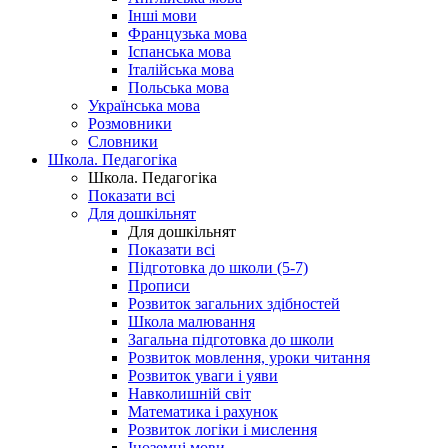
Інші мови
Французька мова
Іспанська мова
Італійська мова
Польська мова
Українська мова
Розмовники
Словники
Школа. Педагогіка
Школа. Педагогіка
Показати всі
Для дошкільнят
Для дошкільнят
Показати всі
Підготовка до школи (5-7)
Прописи
Розвиток загальних здібностей
Школа малювання
Загальна підготовка до школи
Розвиток мовлення, уроки читання
Розвиток уваги і уяви
Навколишній світ
Математика і рахунок
Розвиток логіки і мислення
Іноземні мови