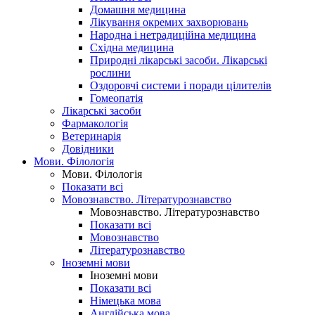
Домашня медицина
Лікування окремих захворювань
Народна і нетрадиційна медицина
Східна медицина
Природні лікарські засоби. Лікарські
рослини
Оздоровчі системи і поради цілителів
Гомеопатія
Лікарські засоби
Фармакологія
Ветеринарія
Довідники
Мови. Філологія
Мови. Філологія
Показати всі
Мовознавство. Літературознавство
Мовознавство. Літературознавство
Показати всі
Мовознавство
Літературознавство
Іноземні мови
Іноземні мови
Показати всі
Німецька мова
Англійська мова