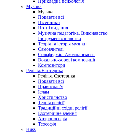
Прикладна психологія
Музика
Музика
Показати всі
Пісенники
Нотні видання
Музична педагогіка. Виконавство.
Інструментознавство
Теорія та історія музики
Самовчителі
Сольфеджіо. Акомпанемент
Вокально-хорові композиції
Композитори
Релігія. Єзотерика
Релігія. Єзотерика
Показати всі
Православ’я
Іслам
Християнство
Теорія релігії
Традиційні східні релігії
Езотеричне вчення
Антропософія
Теософія
Huss