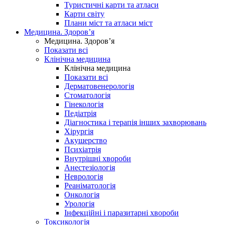
Туристичні карти та атласи
Карти світу
Плани міст та атласи міст
Медицина. Здоров’я
Медицина. Здоров’я
Показати всі
Клінічна медицина
Клінічна медицина
Показати всі
Дерматовенерологія
Стоматологія
Гінекологія
Педіатрія
Діагностика і терапія інших захворювань
Хірургія
Акушерство
Психіатрія
Внутрішні хвороби
Анестезіологія
Неврологія
Реаніматологія
Онкологія
Урологія
Інфекційні і паразитарні хвороби
Токсикологія