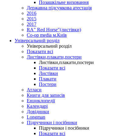
Позашкільне виховання
Державна підсумкова атестація
2016
2015
2017
RA" Red Horse"(листівки)
Co-op media м.Київ
Універсальний розділ
Універсальний розділ
Показати всі
Листівки,плакати,постери
Листівки,плакати,постери
Показати всі
Листівки
Плакати
Постери
Атласи
Книги для записів
Енциклопедії
Календарі
Довідники
Longman
Підручники і посібники
Підручники і посібники
Показати всі