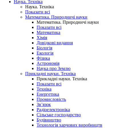
Наука. Техніка
Наука. Техніка
Показати всі
Математика. Природничі науки
Математика. Природничі науки
Показати всі
Математика
Хімія
Довідкові видання
Біологія
Екологія
Фізика
Астрономія
Наука про Землю
Прикладні науки. Техніка
Прикладні науки. Техніка
Показати всі
Техніка
Енергетика
Промисловість
Зв’язок
Радіоелектроніка
Сільське господарство
Будівництво
Технологія харчових виробництв