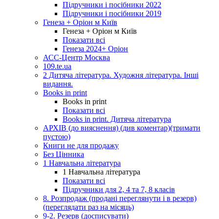
Підручники і посібники 2022
Підручники і посібники 2019
Генеза + Оріон м Київ
Генеза + Оріон м Київ
Показати всі
Генеза 2024+ Оріон
АСС-Центр Москва
109.te.ua
2 Дитяча література. Художня література. Інші
видання.
Books in print
Books in print
Показати всі
Books in print. Дитяча література
АРХІВ (до вияснення) (див коментар)(тримати
пустою)
Книги не для продажу
Без Цінника
1 Навчальна література
1 Навчальна література
Показати всі
Підручники для 2, 4 та 7, 8 класів
8. Розпродаж (продані переглянути і в резерв)
(переглядати раз на місяць)
9-2. Резерв (досписувати)