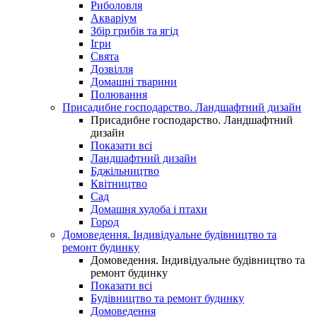
Риболовля
Акваріум
Збір грибів та ягід
Ігри
Свята
Дозвілля
Домашні тварини
Полювання
Присадибне господарство. Ландшафтний дизайн
Присадибне господарство. Ландшафтний
дизайн
Показати всі
Ландшафтний дизайн
Бджільництво
Квітництво
Сад
Домашня худоба і птахи
Город
Домоведення. Індивідуальне будівництво та
ремонт будинку
Домоведення. Індивідуальне будівництво та
ремонт будинку
Показати всі
Будівництво та ремонт будинку
Домоведення