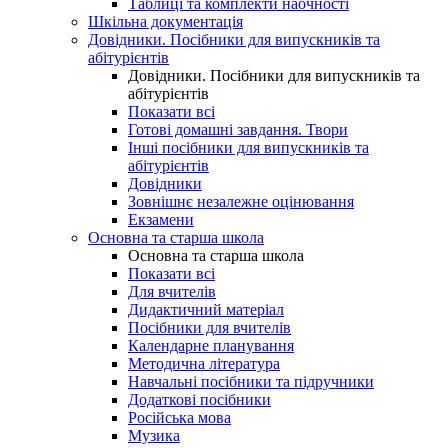
Таблиці та комплекти наочності
Шкільна документація
Довідники. Посібники для випускників та
абітурієнтів
Довідники. Посібники для випускників та
абітурієнтів
Показати всі
Готові домашні завдання. Твори
Інші посібники для випускників та
абітурієнтів
Довідники
Зовнішнє незалежне оцінювання
Екзамени
Основна та старша школа
Основна та старша школа
Показати всі
Для вчителів
Дидактичний матеріал
Посібники для вчителів
Календарне планування
Методична література
Навчальні посібники та підручники
Додаткові посібники
Російська мова
Музика