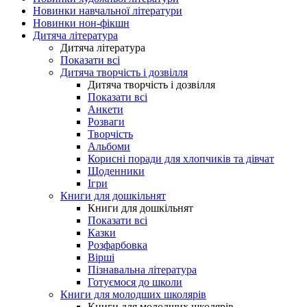
Новинки навчальної літератури
Новинки нон-фікшн
Дитяча література
Дитяча література
Показати всі
Дитяча творчість і дозвілля
Дитяча творчість і дозвілля
Показати всі
Анкети
Розваги
Творчість
Альбоми
Корисні поради для хлопчиків та дівчат
Щоденники
Ігри
Книги для дошкільнят
Книги для дошкільнят
Показати всі
Казки
Розфарбовка
Вірші
Пізнавальна література
Готуємося до школи
Книги для молодших школярів
Книги для молодших школярів