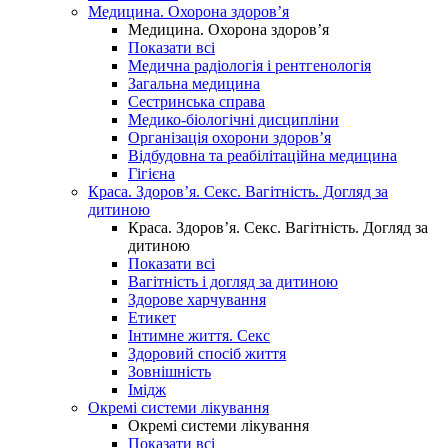
Медицина. Охорона здоров’я
Медицина. Охорона здоров’я
Показати всі
Медична радіологія і рентгенологія
Загальна медицина
Сестринська справа
Медико-біологічні дисципліни
Організація охорони здоров’я
Відбудовна та реабілітаційна медицина
Гігієна
Краса. Здоров’я. Секс. Вагітність. Догляд за
дитиною
Краса. Здоров’я. Секс. Вагітність. Догляд за
дитиною
Показати всі
Вагітність і догляд за дитиною
Здорове харчування
Етикет
Інтимне життя. Секс
Здоровий спосіб життя
Зовнішність
Імідж
Окремі системи лікування
Окремі системи лікування
Показати всі