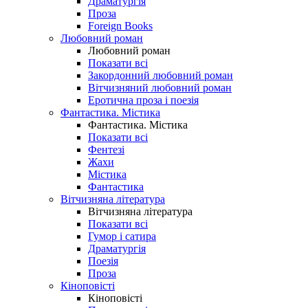
Драматургія
Проза
Foreign Books
Любовний роман
Любовний роман
Показати всі
Закордонний любовний роман
Вітчизняний любовний роман
Еротична проза і поезія
Фантастика. Містика
Фантастика. Містика
Показати всі
Фентезі
Жахи
Містика
Фантастика
Вітчизняна література
Вітчизняна література
Показати всі
Гумор і сатира
Драматургія
Поезія
Проза
Кіноповісті
Кіноповісті