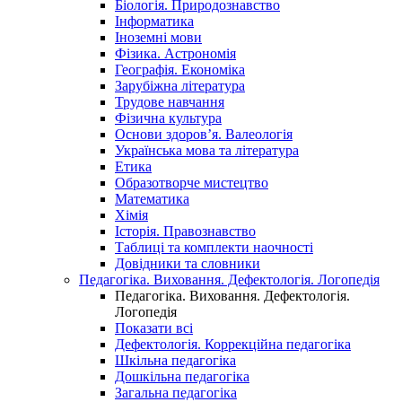
Біологія. Природознавство
Інформатика
Іноземні мови
Фізика. Астрономія
Географія. Економіка
Зарубіжна література
Трудове навчання
Фізична культура
Основи здоров’я. Валеологія
Українська мова та література
Етика
Образотворче мистецтво
Математика
Хімія
Історія. Правознавство
Таблиці та комплекти наочності
Довідники та словники
Педагогіка. Виховання. Дефектологія. Логопедія
Педагогіка. Виховання. Дефектологія.
Логопедія
Показати всі
Дефектологія. Коррекційна педагогіка
Шкільна педагогіка
Дошкільна педагогіка
Загальна педагогіка