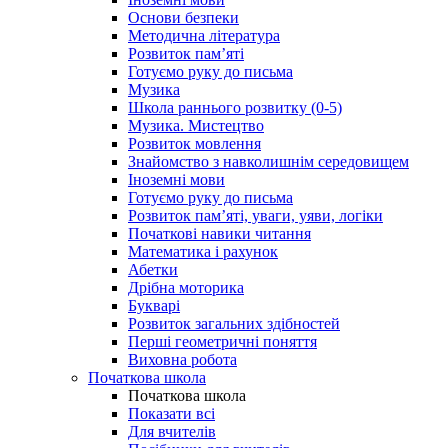
Основи безпеки
Методична література
Розвиток пам’яті
Готуємо руку до письма
Музика
Школа раннього розвитку (0-5)
Музика. Мистецтво
Розвиток мовлення
Знайомство з навколишнім середовищем
Іноземні мови
Готуємо руку до письма
Розвиток пам’яті, уваги, уяви, логіки
Початкові навики читання
Математика і рахунок
Абетки
Дрібна моторика
Букварі
Розвиток загальних здібностей
Перші геометричні поняття
Виховна робота
Початкова школа
Початкова школа
Показати всі
Для вчителів