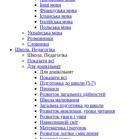
Інші мови
Французька мова
Іспанська мова
Італійська мова
Польська мова
Українська мова
Розмовники
Словники
Школа. Педагогіка
Школа. Педагогіка
Показати всі
Для дошкільнят
Для дошкільнят
Показати всі
Підготовка до школи (5-7)
Прописи
Розвиток загальних здібностей
Школа малювання
Загальна підготовка до школи
Розвиток мовлення, уроки читання
Розвиток уваги і уяви
Навколишній світ
Математика і рахунок
Розвиток логіки і мислення
Іноземні мови