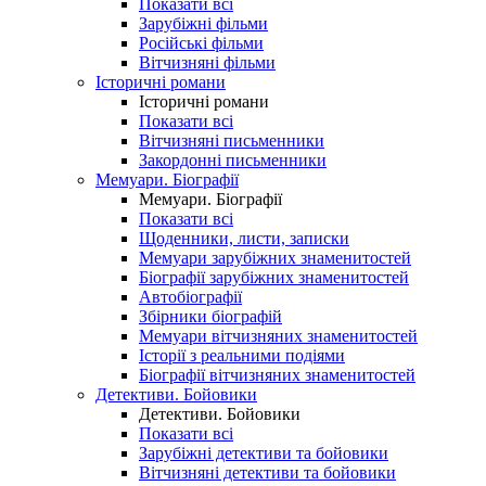
Показати всі
Зарубіжні фільми
Російські фільми
Вітчизняні фільми
Історичні романи
Історичні романи
Показати всі
Вітчизняні письменники
Закордонні письменники
Мемуари. Біографії
Мемуари. Біографії
Показати всі
Щоденники, листи, записки
Мемуари зарубіжних знаменитостей
Біографії зарубіжних знаменитостей
Автобіографії
Збірники біографій
Мемуари вітчизняних знаменитостей
Історії з реальними подіями
Біографії вітчизняних знаменитостей
Детективи. Бойовики
Детективи. Бойовики
Показати всі
Зарубіжні детективи та бойовики
Вітчизняні детективи та бойовики