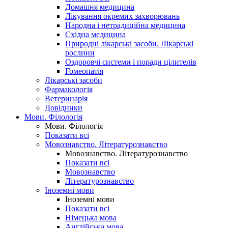
Домашня медицина
Лікування окремих захворювань
Народна і нетрадиційна медицина
Східна медицина
Природні лікарські засоби. Лікарські
рослини
Оздоровчі системи і поради цілителів
Гомеопатія
Лікарські засоби
Фармакологія
Ветеринарія
Довідники
Мови. Філологія
Мови. Філологія
Показати всі
Мовознавство. Літературознавство
Мовознавство. Літературознавство
Показати всі
Мовознавство
Літературознавство
Іноземні мови
Іноземні мови
Показати всі
Німецька мова
Англійська мова