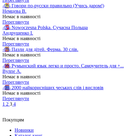
Переглянути
-0%
Говори по-русски правильно (Учись даром!)
Немцева В.
Немає в наявності
Переглянути
-0%
Nowoczesna Polska. Сучасна Польща
Андрущенко І.
Немає в наявності
Переглянути
-0%
Пазли для дітей. Ферма. 30 слів.
Немає в наявності
Переглянути
-0%
Румынский язык легко и просто. Самоучитель для +...
Вулпе А.
Немає в наявності
Переглянути
-0%
2000 найкорисніших чеських слів і висловів
Немає в наявності
Переглянути
1
2
3
4
Покупцям
Новинки
Каталог книг