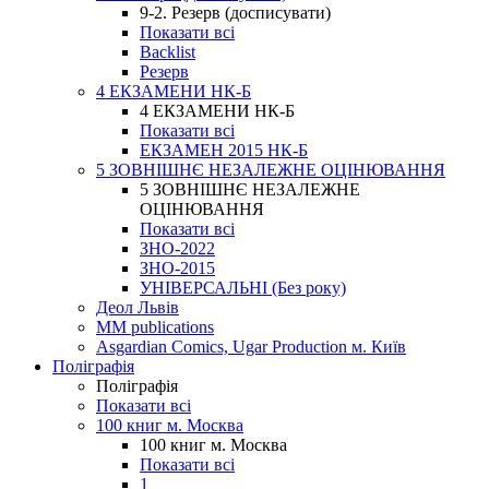
9-2. Резерв (досписувати)
Показати всі
Backlist
Резерв
4 ЕКЗАМЕНИ НК-Б
4 ЕКЗАМЕНИ НК-Б
Показати всі
ЕКЗАМЕН 2015 НК-Б
5 ЗОВНІШНЄ НЕЗАЛЕЖНЕ ОЦІНЮВАННЯ
5 ЗОВНІШНЄ НЕЗАЛЕЖНЕ
ОЦІНЮВАННЯ
Показати всі
ЗНО-2022
ЗНО-2015
УНІВЕРСАЛЬНІ (Без року)
Деол Львів
MM publications
Asgardian Comics, Ugar Production м. Київ
Поліграфія
Поліграфія
Показати всі
100 книг м. Москва
100 книг м. Москва
Показати всі
1