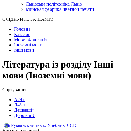
Львівська політехніка Львів
Минская фабрика цветной печати
СЛІДКУЙТЕ ЗА НАМИ:
Головна
Каталог
Мови. Філологія
Іноземні мови
Інші мови
Література із розділу Інші
мови (Іноземні мови)
Сортування
А-Я
↑
Я-А
↓
Дешевші
↑
Дорожчі
↓
-0%
Румынский язык. Учебник + CD
Немає в наявності