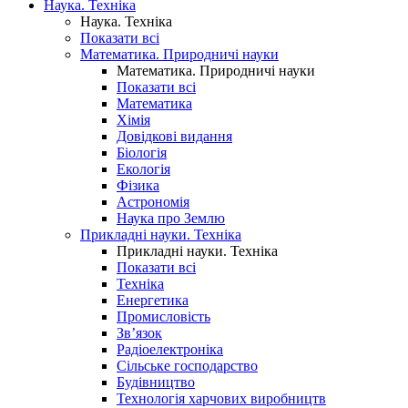
Наука. Техніка
Наука. Техніка
Показати всі
Математика. Природничі науки
Математика. Природничі науки
Показати всі
Математика
Хімія
Довідкові видання
Біологія
Екологія
Фізика
Астрономія
Наука про Землю
Прикладні науки. Техніка
Прикладні науки. Техніка
Показати всі
Техніка
Енергетика
Промисловість
Зв’язок
Радіоелектроніка
Сільське господарство
Будівництво
Технологія харчових виробництв