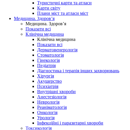
Туристичні карти та атласи
Карти світу
Плани міст та атласи міст
Медицина. Здоров’я
Медицина. Здоров’я
Показати всі
Клінічна медицина
Клінічна медицина
Показати всі
Дерматовенерологія
Стоматологія
Гінекологія
Педіатрія
Діагностика і терапія інших захворювань
Хірургія
Акушерство
Психіатрія
Внутрішні хвороби
Анестезіологія
Неврологія
Реаніматологія
Онкологія
Урологія
Інфекційні і паразитарні хвороби
Токсикологія