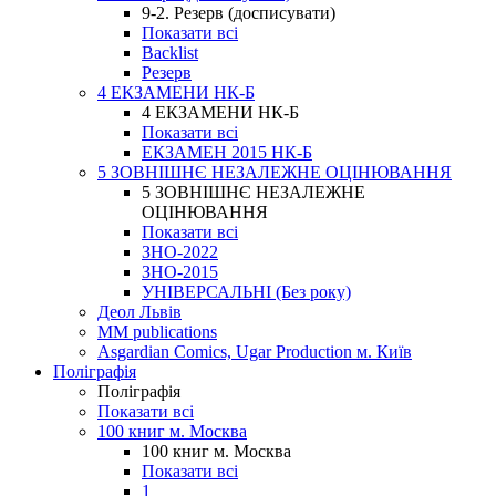
9-2. Резерв (досписувати)
Показати всі
Backlist
Резерв
4 ЕКЗАМЕНИ НК-Б
4 ЕКЗАМЕНИ НК-Б
Показати всі
ЕКЗАМЕН 2015 НК-Б
5 ЗОВНІШНЄ НЕЗАЛЕЖНЕ ОЦІНЮВАННЯ
5 ЗОВНІШНЄ НЕЗАЛЕЖНЕ
ОЦІНЮВАННЯ
Показати всі
ЗНО-2022
ЗНО-2015
УНІВЕРСАЛЬНІ (Без року)
Деол Львів
MM publications
Asgardian Comics, Ugar Production м. Київ
Поліграфія
Поліграфія
Показати всі
100 книг м. Москва
100 книг м. Москва
Показати всі
1