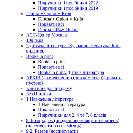
Підручники і посібники 2022
Підручники і посібники 2019
Генеза + Оріон м Київ
Генеза + Оріон м Київ
Показати всі
Генеза 2024+ Оріон
АСС-Центр Москва
109.te.ua
2 Дитяча література. Художня література. Інші
видання.
Books in print
Books in print
Показати всі
Books in print. Дитяча література
АРХІВ (до вияснення) (див коментар)(тримати
пустою)
Книги не для продажу
Без Цінника
1 Навчальна література
1 Навчальна література
Показати всі
Підручники для 2, 4 та 7, 8 класів
8. Розпродаж (продані переглянути і в резерв)
(переглядати раз на місяць)
9-2. Резерв (досписувати)