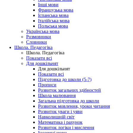
Інші мови
Французька мова
Іспанська мова
Італійська мова
Польська мова
Українська мова
Розмовники
Словники
Школа. Педагогіка
Школа. Педагогіка
Показати всі
Для дошкільнят
Для дошкільнят
Показати всі
Підготовка до школи (5-7)
Прописи
Розвиток загальних здібностей
Школа малювання
Загальна підготовка до школи
Розвиток мовлення, уроки читання
Розвиток уваги і уяви
Навколишній світ
Математика і рахунок
Розвиток логіки і мислення
Іноземні мови