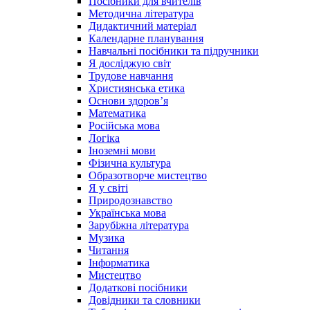
Посібники для вчителів
Методична література
Дидактичний матеріал
Календарне планування
Навчальні посібники та підручники
Я досліджую світ
Трудове навчання
Християнська етика
Основи здоров’я
Математика
Російська мова
Логіка
Іноземні мови
Фізична культура
Образотворче мистецтво
Я у світі
Природознавство
Українська мова
Зарубіжна література
Музика
Читання
Інформатика
Мистецтво
Додаткові посібники
Довідники та словники