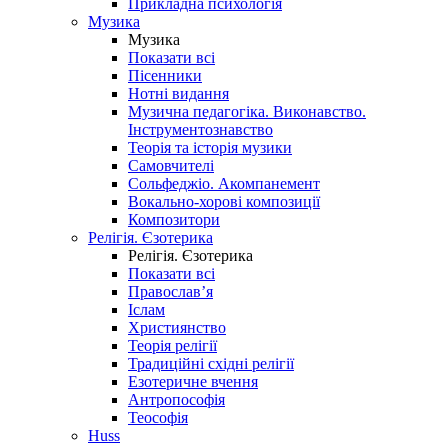
Прикладна психологія
Музика
Музика
Показати всі
Пісенники
Нотні видання
Музична педагогіка. Виконавство.
Інструментознавство
Теорія та історія музики
Самовчителі
Сольфеджіо. Акомпанемент
Вокально-хорові композиції
Композитори
Релігія. Єзотерика
Релігія. Єзотерика
Показати всі
Православ’я
Іслам
Християнство
Теорія релігії
Традиційні східні релігії
Езотеричне вчення
Антропософія
Теософія
Huss