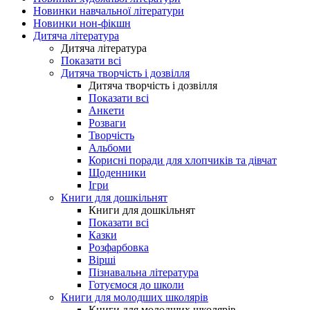
Новинки навчальної літератури
Новинки нон-фікшн
Дитяча література
Дитяча література
Показати всі
Дитяча творчість і дозвілля
Дитяча творчість і дозвілля
Показати всі
Анкети
Розваги
Творчість
Альбоми
Корисні поради для хлопчиків та дівчат
Щоденники
Ігри
Книги для дошкільнят
Книги для дошкільнят
Показати всі
Казки
Розфарбовка
Вірші
Пізнавальна література
Готуємося до школи
Книги для молодших школярів
Книги для молодших школярів