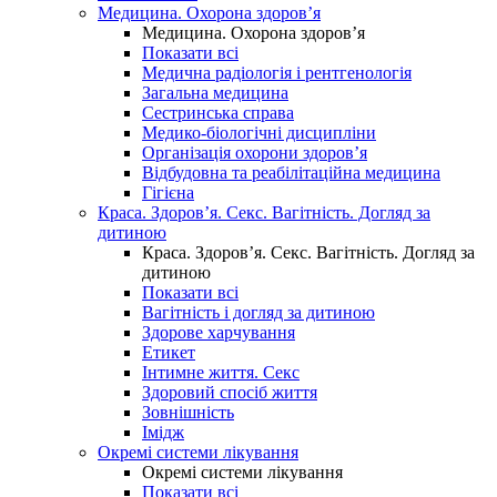
Медицина. Охорона здоров’я
Медицина. Охорона здоров’я
Показати всі
Медична радіологія і рентгенологія
Загальна медицина
Сестринська справа
Медико-біологічні дисципліни
Організація охорони здоров’я
Відбудовна та реабілітаційна медицина
Гігієна
Краса. Здоров’я. Секс. Вагітність. Догляд за
дитиною
Краса. Здоров’я. Секс. Вагітність. Догляд за
дитиною
Показати всі
Вагітність і догляд за дитиною
Здорове харчування
Етикет
Інтимне життя. Секс
Здоровий спосіб життя
Зовнішність
Імідж
Окремі системи лікування
Окремі системи лікування
Показати всі