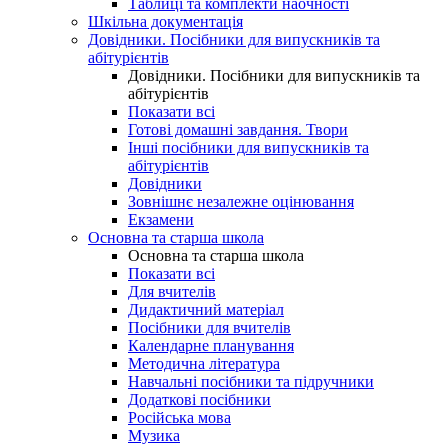
Таблиці та комплекти наочності
Шкільна документація
Довідники. Посібники для випускників та
абітурієнтів
Довідники. Посібники для випускників та
абітурієнтів
Показати всі
Готові домашні завдання. Твори
Інші посібники для випускників та
абітурієнтів
Довідники
Зовнішнє незалежне оцінювання
Екзамени
Основна та старша школа
Основна та старша школа
Показати всі
Для вчителів
Дидактичний матеріал
Посібники для вчителів
Календарне планування
Методична література
Навчальні посібники та підручники
Додаткові посібники
Російська мова
Музика