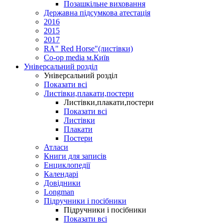
Позашкільне виховання
Державна підсумкова атестація
2016
2015
2017
RA" Red Horse"(листівки)
Co-op media м.Київ
Універсальний розділ
Універсальний розділ
Показати всі
Листівки,плакати,постери
Листівки,плакати,постери
Показати всі
Листівки
Плакати
Постери
Атласи
Книги для записів
Енциклопедії
Календарі
Довідники
Longman
Підручники і посібники
Підручники і посібники
Показати всі