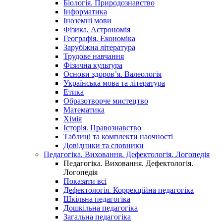
Біологія. Природознавство
Інформатика
Іноземні мови
Фізика. Астрономія
Географія. Економіка
Зарубіжна література
Трудове навчання
Фізична культура
Основи здоров’я. Валеологія
Українська мова та література
Етика
Образотворче мистецтво
Математика
Хімія
Історія. Правознавство
Таблиці та комплекти наочності
Довідники та словники
Педагогіка. Виховання. Дефектологія. Логопедія
Педагогіка. Виховання. Дефектологія.
Логопедія
Показати всі
Дефектологія. Коррекційна педагогіка
Шкільна педагогіка
Дошкільна педагогіка
Загальна педагогіка