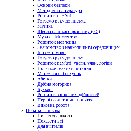
Основи безпеки
Методична література
Розвиток пам’яті
Готуємо руку до письма
Музика
Школа раннього розвитку (0-5)
Музика. Мистецтво
Розвиток мовлення
Знайомство з навколишнім середовищем
Іноземні мови
Готуємо руку до письма
Розвиток пам’яті, уваги, уяви, логіки
Початкові навики читання
Математика і рахунок
Абетки
Дрібна моторика
Букварі
Розвиток загальних здібностей
Перші геометричні поняття
Виховна робота
Початкова школа
Початкова школа
Показати всі
Для вчителів