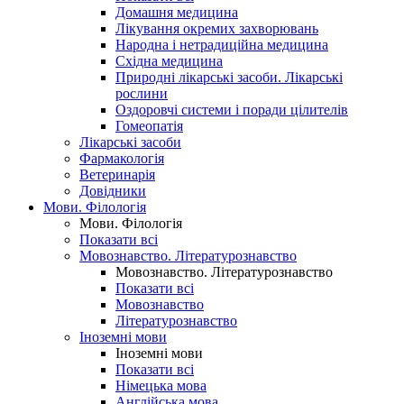
Домашня медицина
Лікування окремих захворювань
Народна і нетрадиційна медицина
Східна медицина
Природні лікарські засоби. Лікарські
рослини
Оздоровчі системи і поради цілителів
Гомеопатія
Лікарські засоби
Фармакологія
Ветеринарія
Довідники
Мови. Філологія
Мови. Філологія
Показати всі
Мовознавство. Літературознавство
Мовознавство. Літературознавство
Показати всі
Мовознавство
Літературознавство
Іноземні мови
Іноземні мови
Показати всі
Німецька мова
Англійська мова