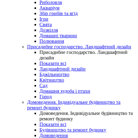
Риболовля
Акваріум
Збір грибів та ягід
Ігри
Свята
Дозвілля
Домашні тварини
Полювання
Присадибне господарство. Ландшафтний дизайн
Присадибне господарство. Ландшафтний
дизайн
Показати всі
Ландшафтний дизайн
Бджільництво
Квітництво
Сад
Домашня худоба і птахи
Город
Домоведення. Індивідуальне будівництво та
ремонт будинку
Домоведення. Індивідуальне будівництво та
ремонт будинку
Показати всі
Будівництво та ремонт будинку
Домоведення