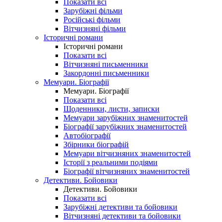
Показати всі
Зарубіжні фільми
Російські фільми
Вітчизняні фільми
Історичні романи
Історичні романи
Показати всі
Вітчизняні письменники
Закордонні письменники
Мемуари. Біографії
Мемуари. Біографії
Показати всі
Щоденники, листи, записки
Мемуари зарубіжних знаменитостей
Біографії зарубіжних знаменитостей
Автобіографії
Збірники біографій
Мемуари вітчизняних знаменитостей
Історії з реальними подіями
Біографії вітчизняних знаменитостей
Детективи. Бойовики
Детективи. Бойовики
Показати всі
Зарубіжні детективи та бойовики
Вітчизняні детективи та бойовики