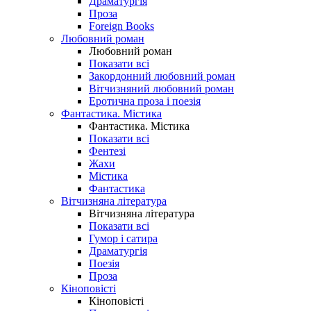
Драматургія
Проза
Foreign Books
Любовний роман
Любовний роман
Показати всі
Закордонний любовний роман
Вітчизняний любовний роман
Еротична проза і поезія
Фантастика. Містика
Фантастика. Містика
Показати всі
Фентезі
Жахи
Містика
Фантастика
Вітчизняна література
Вітчизняна література
Показати всі
Гумор і сатира
Драматургія
Поезія
Проза
Кіноповісті
Кіноповісті