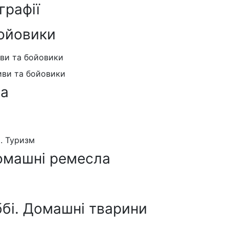
графії
ойовики
иви та бойовики
иви та бойовики
ра
я. Туризм
омашні ремесла
ббі. Домашні тварини