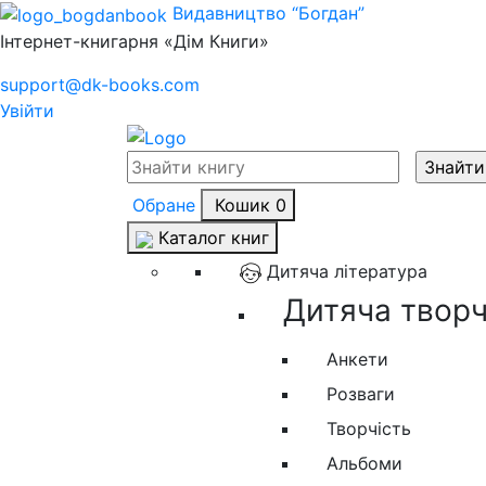
Видавництво “Богдан”
Інтернет-книгарня «Дім Книги»
support@dk-books.com
Увійти
Обране
Кошик
0
Каталог книг
Дитяча література
Дитяча творчі
Анкети
Розваги
Творчість
Альбоми