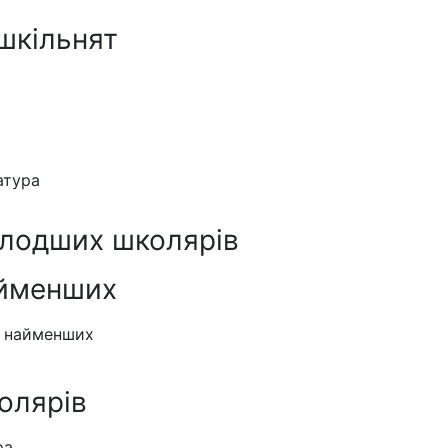
шкільнят
атура
олодших школярів
айменших
я найменших
олярів
ра