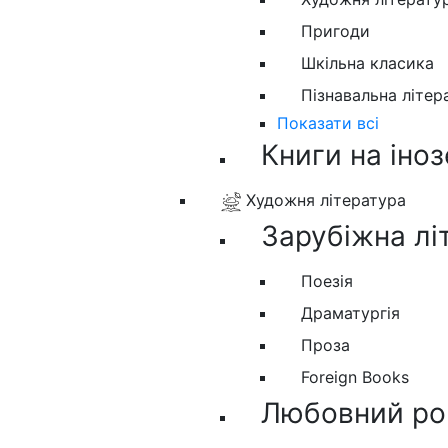
Пригоди
Шкільна класика
Пізнавальна літер
Показати всі
Книги на іно
Художня література
Зарубіжна лі
Поезія
Драматургія
Проза
Foreign Books
Любовний ро