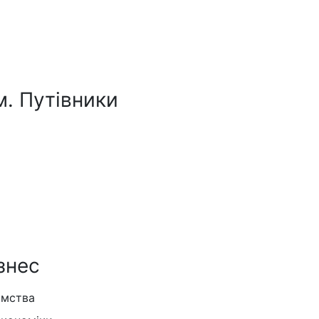
м. Путівники
знес
ємства