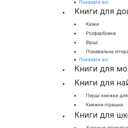
Показати всі
Книги для до
Казки
Розфарбовка
Вірші
Пізнавальна літер
Показати всі
Книги для м
Книги для н
Перші книжки дл
Книжки-іграшки
Книги для шк
Художня літерату