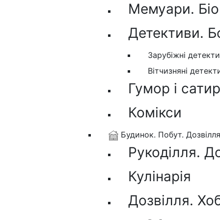
Мемуари. Біо
Детективи. Б
Зарубіжні детект
Вітчизняні детект
Гумор і сати
Комікси
Будинок. Побут. Дозвілл
Рукоділля. Д
Кулінарія
Дозвілля. Хо