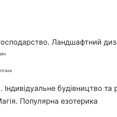
господарство. Ландшафтний диз
айн
 птахи
 Індивідуальне будівництво та 
Магія. Популярна езотерика