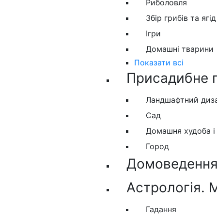
Риболовля
Збір грибів та ягід
Ігри
Домашні тварини
Показати всі
Присадибне 
Ландшафтний диз
Сад
Домашня худоба і
Город
Домоведення.
Астрологія. 
Гадання