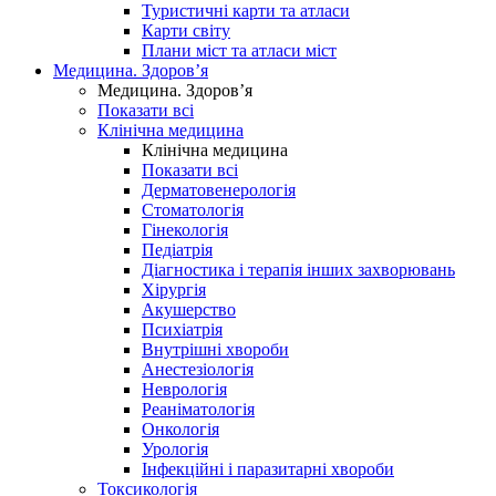
Туристичні карти та атласи
Карти світу
Плани міст та атласи міст
Медицина. Здоров’я
Медицина. Здоров’я
Показати всі
Клінічна медицина
Клінічна медицина
Показати всі
Дерматовенерологія
Стоматологія
Гінекологія
Педіатрія
Діагностика і терапія інших захворювань
Хірургія
Акушерство
Психіатрія
Внутрішні хвороби
Анестезіологія
Неврологія
Реаніматологія
Онкологія
Урологія
Інфекційні і паразитарні хвороби
Токсикологія