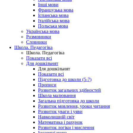
Інші мови
Французька мова
Іспанська мова
Італійська мова
Польська мова
Українська мова
Розмовники
Словники
Школа. Педагогіка
Школа. Педагогіка
Показати всі
Для дошкільнят
Для дошкільнят
Показати всі
Підготовка до школи (5-7)
Прописи
Розвиток загальних здібностей
Школа малювання
Загальна підготовка до школи
Розвиток мовлення, уроки читання
Розвиток уваги і уяви
Навколишній світ
Математика і рахунок
Розвиток логіки і мислення
Іноземні мови