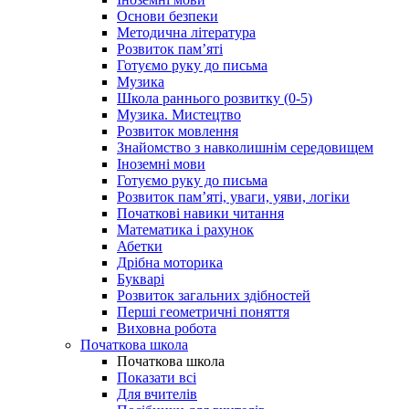
Основи безпеки
Методична література
Розвиток пам’яті
Готуємо руку до письма
Музика
Школа раннього розвитку (0-5)
Музика. Мистецтво
Розвиток мовлення
Знайомство з навколишнім середовищем
Іноземні мови
Готуємо руку до письма
Розвиток пам’яті, уваги, уяви, логіки
Початкові навики читання
Математика і рахунок
Абетки
Дрібна моторика
Букварі
Розвиток загальних здібностей
Перші геометричні поняття
Виховна робота
Початкова школа
Початкова школа
Показати всі
Для вчителів