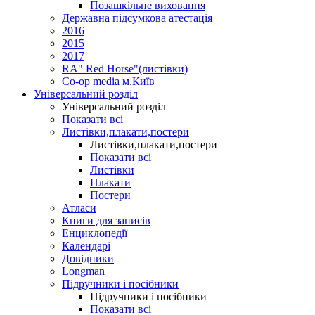
Позашкільне виховання
Державна підсумкова атестація
2016
2015
2017
RA" Red Horse"(листівки)
Co-op media м.Київ
Універсальний розділ
Універсальний розділ
Показати всі
Листівки,плакати,постери
Листівки,плакати,постери
Показати всі
Листівки
Плакати
Постери
Атласи
Книги для записів
Енциклопедії
Календарі
Довідники
Longman
Підручники і посібники
Підручники і посібники
Показати всі