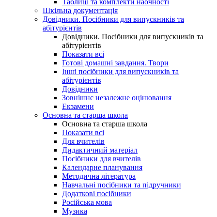
Таблиці та комплекти наочності
Шкільна документація
Довідники. Посібники для випускників та
абітурієнтів
Довідники. Посібники для випускників та
абітурієнтів
Показати всі
Готові домашні завдання. Твори
Інші посібники для випускників та
абітурієнтів
Довідники
Зовнішнє незалежне оцінювання
Екзамени
Основна та старша школа
Основна та старша школа
Показати всі
Для вчителів
Дидактичний матеріал
Посібники для вчителів
Календарне планування
Методична література
Навчальні посібники та підручники
Додаткові посібники
Російська мова
Музика