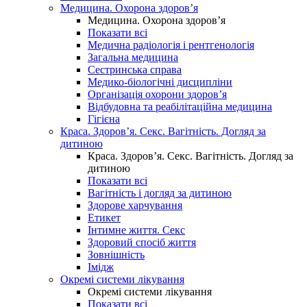
Медицина. Охорона здоров’я
Медицина. Охорона здоров’я
Показати всі
Медична радіологія і рентгенологія
Загальна медицина
Сестринська справа
Медико-біологічні дисципліни
Організація охорони здоров’я
Відбудовна та реабілітаційна медицина
Гігієна
Краса. Здоров’я. Секс. Вагітність. Догляд за
дитиною
Краса. Здоров’я. Секс. Вагітність. Догляд за
дитиною
Показати всі
Вагітність і догляд за дитиною
Здорове харчування
Етикет
Інтимне життя. Секс
Здоровий спосіб життя
Зовнішність
Імідж
Окремі системи лікування
Окремі системи лікування
Показати всі