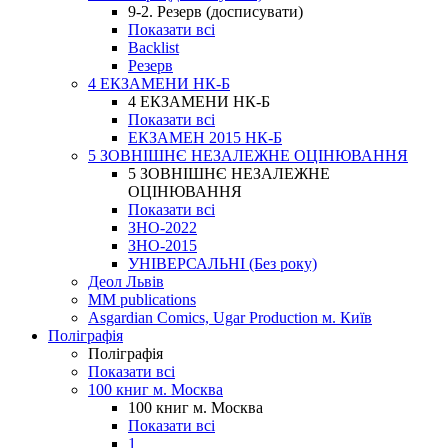
9-2. Резерв (досписувати)
Показати всі
Backlist
Резерв
4 ЕКЗАМЕНИ НК-Б
4 ЕКЗАМЕНИ НК-Б
Показати всі
ЕКЗАМЕН 2015 НК-Б
5 ЗОВНІШНЄ НЕЗАЛЕЖНЕ ОЦІНЮВАННЯ
5 ЗОВНІШНЄ НЕЗАЛЕЖНЕ
ОЦІНЮВАННЯ
Показати всі
ЗНО-2022
ЗНО-2015
УНІВЕРСАЛЬНІ (Без року)
Деол Львів
MM publications
Asgardian Comics, Ugar Production м. Київ
Поліграфія
Поліграфія
Показати всі
100 книг м. Москва
100 книг м. Москва
Показати всі
1