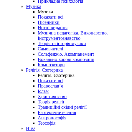
Прикладна психологія
Музика
Музика
Показати всі
Пісенники
Нотні видання
Музична педагогіка. Виконавство.
Інструментознавство
Теорія та історія музики
Самовчителі
Сольфеджіо. Акомпанемент
Вокально-хорові композиції
Композитори
Релігія. Єзотерика
Релігія. Єзотерика
Показати всі
Православ’я
Іслам
Християнство
Теорія релігії
Традиційні східні релігії
Езотеричне вчення
Антропософія
Теософія
Huss