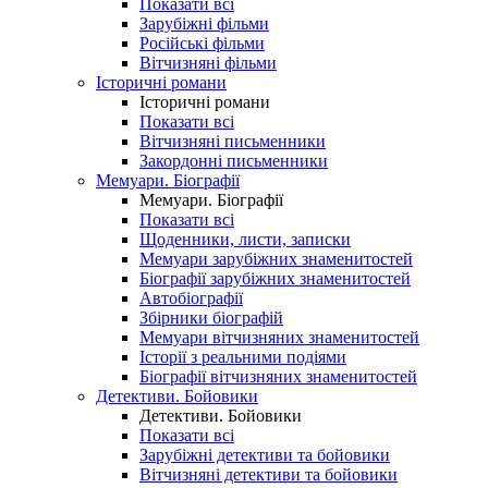
Показати всі
Зарубіжні фільми
Російські фільми
Вітчизняні фільми
Історичні романи
Історичні романи
Показати всі
Вітчизняні письменники
Закордонні письменники
Мемуари. Біографії
Мемуари. Біографії
Показати всі
Щоденники, листи, записки
Мемуари зарубіжних знаменитостей
Біографії зарубіжних знаменитостей
Автобіографії
Збірники біографій
Мемуари вітчизняних знаменитостей
Історії з реальними подіями
Біографії вітчизняних знаменитостей
Детективи. Бойовики
Детективи. Бойовики
Показати всі
Зарубіжні детективи та бойовики
Вітчизняні детективи та бойовики