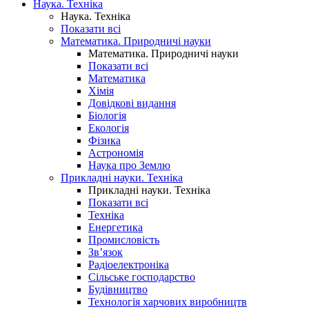
Наука. Техніка
Наука. Техніка
Показати всі
Математика. Природничі науки
Математика. Природничі науки
Показати всі
Математика
Хімія
Довідкові видання
Біологія
Екологія
Фізика
Астрономія
Наука про Землю
Прикладні науки. Техніка
Прикладні науки. Техніка
Показати всі
Техніка
Енергетика
Промисловість
Зв’язок
Радіоелектроніка
Сільське господарство
Будівництво
Технологія харчових виробництв