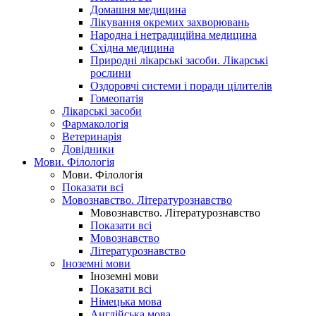
Домашня медицина
Лікування окремих захворювань
Народна і нетрадиційна медицина
Східна медицина
Природні лікарські засоби. Лікарські
рослини
Оздоровчі системи і поради цілителів
Гомеопатія
Лікарські засоби
Фармакологія
Ветеринарія
Довідники
Мови. Філологія
Мови. Філологія
Показати всі
Мовознавство. Літературознавство
Мовознавство. Літературознавство
Показати всі
Мовознавство
Літературознавство
Іноземні мови
Іноземні мови
Показати всі
Німецька мова
Англійська мова