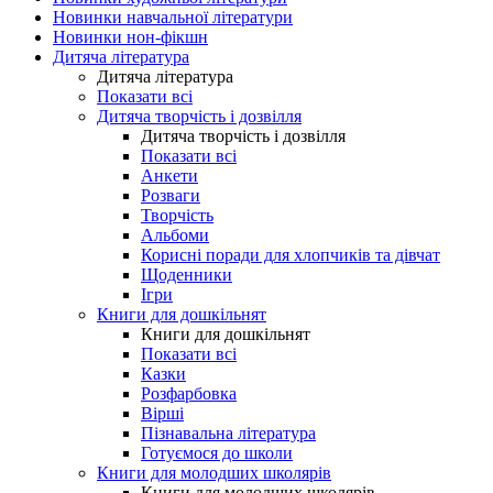
Новинки навчальної літератури
Новинки нон-фікшн
Дитяча література
Дитяча література
Показати всі
Дитяча творчість і дозвілля
Дитяча творчість і дозвілля
Показати всі
Анкети
Розваги
Творчість
Альбоми
Корисні поради для хлопчиків та дівчат
Щоденники
Ігри
Книги для дошкільнят
Книги для дошкільнят
Показати всі
Казки
Розфарбовка
Вірші
Пізнавальна література
Готуємося до школи
Книги для молодших школярів
Книги для молодших школярів