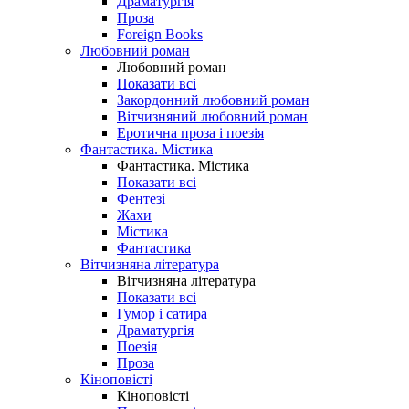
Драматургія
Проза
Foreign Books
Любовний роман
Любовний роман
Показати всі
Закордонний любовний роман
Вітчизняний любовний роман
Еротична проза і поезія
Фантастика. Містика
Фантастика. Містика
Показати всі
Фентезі
Жахи
Містика
Фантастика
Вітчизняна література
Вітчизняна література
Показати всі
Гумор і сатира
Драматургія
Поезія
Проза
Кіноповісті
Кіноповісті