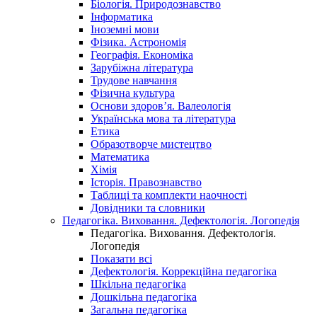
Біологія. Природознавство
Інформатика
Іноземні мови
Фізика. Астрономія
Географія. Економіка
Зарубіжна література
Трудове навчання
Фізична культура
Основи здоров’я. Валеологія
Українська мова та література
Етика
Образотворче мистецтво
Математика
Хімія
Історія. Правознавство
Таблиці та комплекти наочності
Довідники та словники
Педагогіка. Виховання. Дефектологія. Логопедія
Педагогіка. Виховання. Дефектологія.
Логопедія
Показати всі
Дефектологія. Коррекційна педагогіка
Шкільна педагогіка
Дошкільна педагогіка
Загальна педагогіка