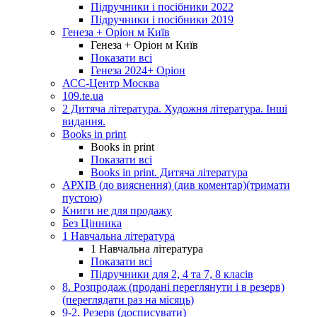
Підручники і посібники 2022
Підручники і посібники 2019
Генеза + Оріон м Київ
Генеза + Оріон м Київ
Показати всі
Генеза 2024+ Оріон
АСС-Центр Москва
109.te.ua
2 Дитяча література. Художня література. Інші
видання.
Books in print
Books in print
Показати всі
Books in print. Дитяча література
АРХІВ (до вияснення) (див коментар)(тримати
пустою)
Книги не для продажу
Без Цінника
1 Навчальна література
1 Навчальна література
Показати всі
Підручники для 2, 4 та 7, 8 класів
8. Розпродаж (продані переглянути і в резерв)
(переглядати раз на місяць)
9-2. Резерв (досписувати)