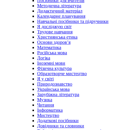
Посібники для вчителів
Методична література
Дидактичний матеріал
Календарне планування
Навчальні посібники та підручники
Я досліджую світ
Трудове навчання
Християнська етика
Основи здоров’я
Математика
Російська мова
Логіка
Іноземні мови
Фізична культура
Образотворче мистецтво
Я у світі
Природознавство
Українська мова
Зарубіжна література
Музика
Читання
Інформатика
Мистецтво
Додаткові посібники
Довідники та словники