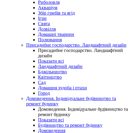
Риболовля
Акваріум
Збір грибів та ягід
Ігри
Свята
Дозвілля
Домашні тварини
Полювання
Присадибне господарство. Ландшафтний дизайн
Присадибне господарство. Ландшафтний
дизайн
Показати всі
Ландшафтний дизайн
Бджільництво
Квітництво
Сад
Домашня худоба і птахи
Город
Домоведення. Індивідуальне будівництво та
ремонт будинку
Домоведення. Індивідуальне будівництво та
ремонт будинку
Показати всі
Будівництво та ремонт будинку
Домоведення