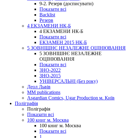
9-2. Резерв (досписувати)
Показати всі
Backlist
Резерв
4 ЕКЗАМЕНИ НК-Б
4 ЕКЗАМЕНИ НК-Б
Показати всі
ЕКЗАМЕН 2015 НК-Б
5 ЗОВНІШНЄ НЕЗАЛЕЖНЕ ОЦІНЮВАННЯ
5 ЗОВНІШНЄ НЕЗАЛЕЖНЕ
ОЦІНЮВАННЯ
Показати всі
ЗНО-2022
ЗНО-2015
УНІВЕРСАЛЬНІ (Без року)
Деол Львів
MM publications
Asgardian Comics, Ugar Production м. Київ
Поліграфія
Поліграфія
Показати всі
100 книг м. Москва
100 книг м. Москва
Показати всі
1