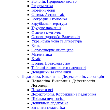
Біологія. Природознавство
Інформатика
Іноземні мови
Фізика. Астрономія
Географія. Економіка
Зарубіжна література
Трудове навчання
Фізична культура
Основи здоров’я. Валеологія
Українська мова та література
Етика
Образотворче мистецтво
Математика
Хімія
Історія. Правознавство
Таблиці та комплекти наочності
Довідники та словники
Педагогіка. Виховання. Дефектологія. Логопедія
Педагогіка. Виховання. Дефектологія.
Логопедія
Показати всі
Дефектологія. Коррекційна педагогіка
Шкільна педагогіка
Дошкільна педагогіка
Загальна педагогіка