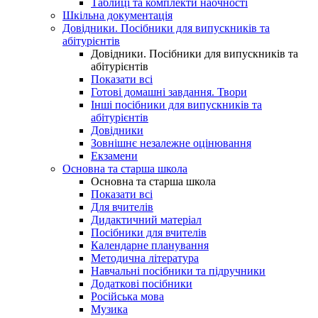
Таблиці та комплекти наочності
Шкільна документація
Довідники. Посібники для випускників та
абітурієнтів
Довідники. Посібники для випускників та
абітурієнтів
Показати всі
Готові домашні завдання. Твори
Інші посібники для випускників та
абітурієнтів
Довідники
Зовнішнє незалежне оцінювання
Екзамени
Основна та старша школа
Основна та старша школа
Показати всі
Для вчителів
Дидактичний матеріал
Посібники для вчителів
Календарне планування
Методична література
Навчальні посібники та підручники
Додаткові посібники
Російська мова
Музика