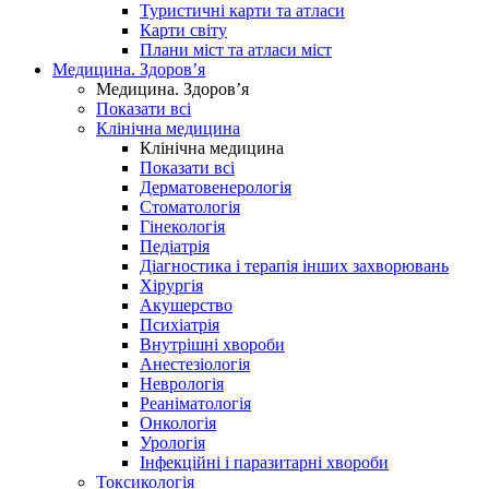
Туристичні карти та атласи
Карти світу
Плани міст та атласи міст
Медицина. Здоров’я
Медицина. Здоров’я
Показати всі
Клінічна медицина
Клінічна медицина
Показати всі
Дерматовенерологія
Стоматологія
Гінекологія
Педіатрія
Діагностика і терапія інших захворювань
Хірургія
Акушерство
Психіатрія
Внутрішні хвороби
Анестезіологія
Неврологія
Реаніматологія
Онкологія
Урологія
Інфекційні і паразитарні хвороби
Токсикологія