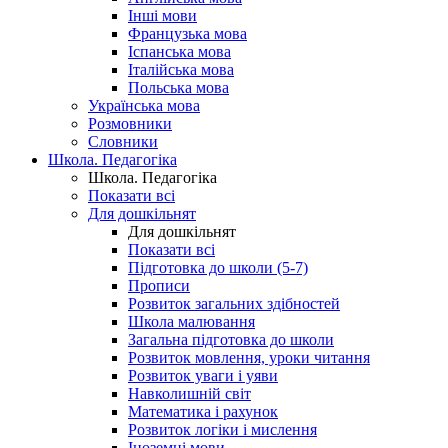
Інші мови
Французька мова
Іспанська мова
Італійська мова
Польська мова
Українська мова
Розмовники
Словники
Школа. Педагогіка
Школа. Педагогіка
Показати всі
Для дошкільнят
Для дошкільнят
Показати всі
Підготовка до школи (5-7)
Прописи
Розвиток загальних здібностей
Школа малювання
Загальна підготовка до школи
Розвиток мовлення, уроки читання
Розвиток уваги і уяви
Навколишній світ
Математика і рахунок
Розвиток логіки і мислення
Іноземні мови