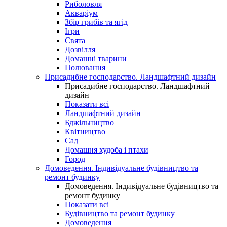
Риболовля
Акваріум
Збір грибів та ягід
Ігри
Свята
Дозвілля
Домашні тварини
Полювання
Присадибне господарство. Ландшафтний дизайн
Присадибне господарство. Ландшафтний
дизайн
Показати всі
Ландшафтний дизайн
Бджільництво
Квітництво
Сад
Домашня худоба і птахи
Город
Домоведення. Індивідуальне будівництво та
ремонт будинку
Домоведення. Індивідуальне будівництво та
ремонт будинку
Показати всі
Будівництво та ремонт будинку
Домоведення