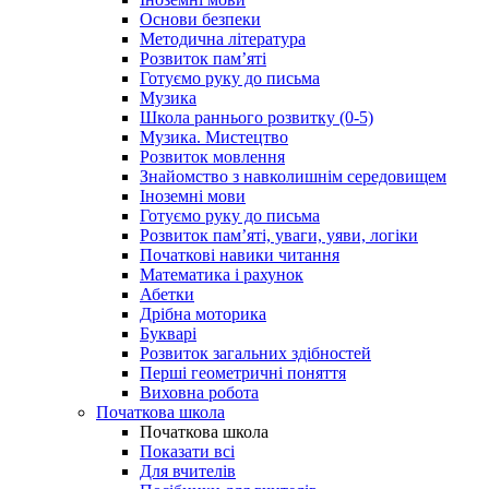
Основи безпеки
Методична література
Розвиток пам’яті
Готуємо руку до письма
Музика
Школа раннього розвитку (0-5)
Музика. Мистецтво
Розвиток мовлення
Знайомство з навколишнім середовищем
Іноземні мови
Готуємо руку до письма
Розвиток пам’яті, уваги, уяви, логіки
Початкові навики читання
Математика і рахунок
Абетки
Дрібна моторика
Букварі
Розвиток загальних здібностей
Перші геометричні поняття
Виховна робота
Початкова школа
Початкова школа
Показати всі
Для вчителів