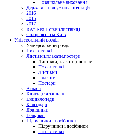
Позашкільне виховання
Державна підсумкова атестація
2016
2015
2017
RA" Red Horse"(листівки)
Co-op media м.Київ
Універсальний розділ
Універсальний розділ
Показати всі
Листівки,плакати,постери
Листівки,плакати,постери
Показати всі
Листівки
Плакати
Постери
Атласи
Книги для записів
Енциклопедії
Календарі
Довідники
Longman
Підручники і посібники
Підручники і посібники
Показати всі