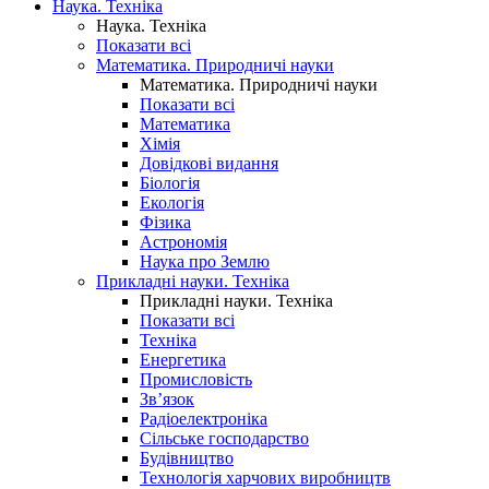
Наука. Техніка
Наука. Техніка
Показати всі
Математика. Природничі науки
Математика. Природничі науки
Показати всі
Математика
Хімія
Довідкові видання
Біологія
Екологія
Фізика
Астрономія
Наука про Землю
Прикладні науки. Техніка
Прикладні науки. Техніка
Показати всі
Техніка
Енергетика
Промисловість
Зв’язок
Радіоелектроніка
Сільське господарство
Будівництво
Технологія харчових виробництв