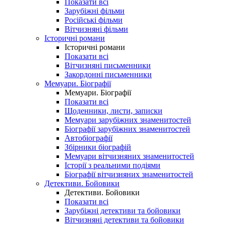
Показати всі
Зарубіжні фільми
Російські фільми
Вітчизняні фільми
Історичні романи
Історичні романи
Показати всі
Вітчизняні письменники
Закордонні письменники
Мемуари. Біографії
Мемуари. Біографії
Показати всі
Щоденники, листи, записки
Мемуари зарубіжних знаменитостей
Біографії зарубіжних знаменитостей
Автобіографії
Збірники біографій
Мемуари вітчизняних знаменитостей
Історії з реальними подіями
Біографії вітчизняних знаменитостей
Детективи. Бойовики
Детективи. Бойовики
Показати всі
Зарубіжні детективи та бойовики
Вітчизняні детективи та бойовики