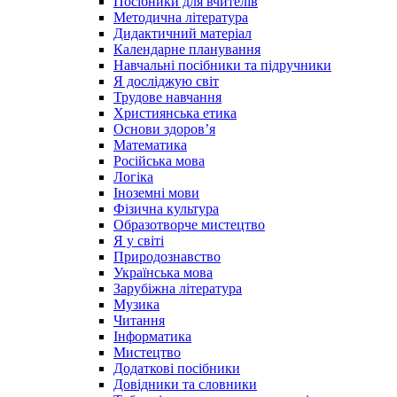
Посібники для вчителів
Методична література
Дидактичний матеріал
Календарне планування
Навчальні посібники та підручники
Я досліджую світ
Трудове навчання
Християнська етика
Основи здоров’я
Математика
Російська мова
Логіка
Іноземні мови
Фізична культура
Образотворче мистецтво
Я у світі
Природознавство
Українська мова
Зарубіжна література
Музика
Читання
Інформатика
Мистецтво
Додаткові посібники
Довідники та словники