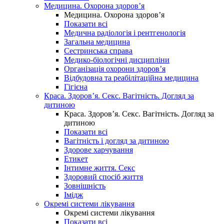
Медицина. Охорона здоров’я
Медицина. Охорона здоров’я
Показати всі
Медична радіологія і рентгенологія
Загальна медицина
Сестринська справа
Медико-біологічні дисципліни
Організація охорони здоров’я
Відбудовна та реабілітаційна медицина
Гігієна
Краса. Здоров’я. Секс. Вагітність. Догляд за
дитиною
Краса. Здоров’я. Секс. Вагітність. Догляд за
дитиною
Показати всі
Вагітність і догляд за дитиною
Здорове харчування
Етикет
Інтимне життя. Секс
Здоровий спосіб життя
Зовнішність
Імідж
Окремі системи лікування
Окремі системи лікування
Показати всі