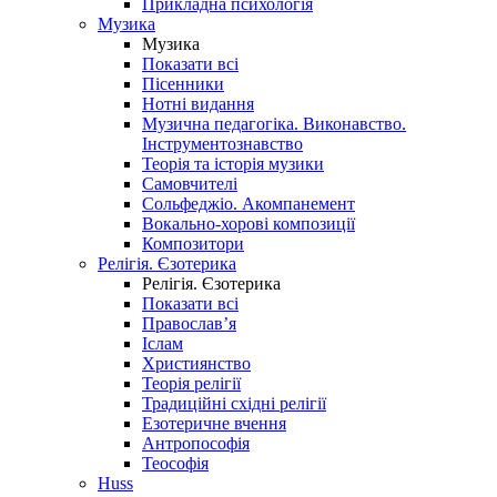
Прикладна психологія
Музика
Музика
Показати всі
Пісенники
Нотні видання
Музична педагогіка. Виконавство.
Інструментознавство
Теорія та історія музики
Самовчителі
Сольфеджіо. Акомпанемент
Вокально-хорові композиції
Композитори
Релігія. Єзотерика
Релігія. Єзотерика
Показати всі
Православ’я
Іслам
Християнство
Теорія релігії
Традиційні східні релігії
Езотеричне вчення
Антропософія
Теософія
Huss