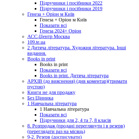
Підручники і посібники 2022
Підручники і посібники 2019
Генеза + Оріон м Київ
Генеза + Оріон м Київ
Показати всі
Генеза 2024+ Оріон
АСС-Центр Москва
109.te.ua
2 Дитяча література. Художня література. Інші
видання.
Books in print
Books in print
Показати всі
Books in print. Дитяча література
АРХІВ (до вияснення) (див коментар)(тримати
пустою)
Книги не для продажу
Без Цінника
1 Навчальна література
1 Навчальна література
Показати всі
Підручники для 2, 4 та 7, 8 класів
8. Розпродаж (продані переглянути і в резерв)
(переглядати раз на місяць)
9-2. Резерв (досписувати)