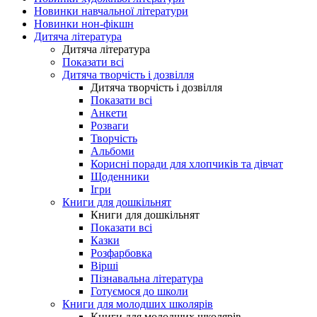
Новинки навчальної літератури
Новинки нон-фікшн
Дитяча література
Дитяча література
Показати всі
Дитяча творчість і дозвілля
Дитяча творчість і дозвілля
Показати всі
Анкети
Розваги
Творчість
Альбоми
Корисні поради для хлопчиків та дівчат
Щоденники
Ігри
Книги для дошкільнят
Книги для дошкільнят
Показати всі
Казки
Розфарбовка
Вірші
Пізнавальна література
Готуємося до школи
Книги для молодших школярів
Книги для молодших школярів