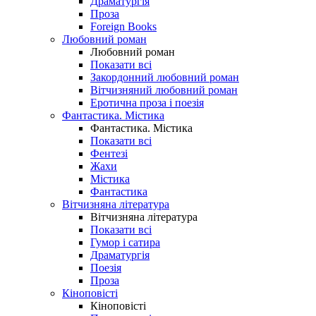
Драматургія
Проза
Foreign Books
Любовний роман
Любовний роман
Показати всі
Закордонний любовний роман
Вітчизняний любовний роман
Еротична проза і поезія
Фантастика. Містика
Фантастика. Містика
Показати всі
Фентезі
Жахи
Містика
Фантастика
Вітчизняна література
Вітчизняна література
Показати всі
Гумор і сатира
Драматургія
Поезія
Проза
Кіноповісті
Кіноповісті