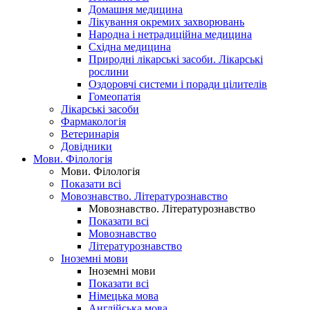
Домашня медицина
Лікування окремих захворювань
Народна і нетрадиційна медицина
Східна медицина
Природні лікарські засоби. Лікарські
рослини
Оздоровчі системи і поради цілителів
Гомеопатія
Лікарські засоби
Фармакологія
Ветеринарія
Довідники
Мови. Філологія
Мови. Філологія
Показати всі
Мовознавство. Літературознавство
Мовознавство. Літературознавство
Показати всі
Мовознавство
Літературознавство
Іноземні мови
Іноземні мови
Показати всі
Німецька мова
Англійська мова