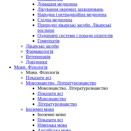
Домашня медицина
Лікування окремих захворювань
Народна і нетрадиційна медицина
Східна медицина
Природні лікарські засоби. Лікарські
рослини
Оздоровчі системи і поради цілителів
Гомеопатія
Лікарські засоби
Фармакологія
Ветеринарія
Довідники
Мови. Філологія
Мови. Філологія
Показати всі
Мовознавство. Літературознавство
Мовознавство. Літературознавство
Показати всі
Мовознавство
Літературознавство
Іноземні мови
Іноземні мови
Показати всі
Німецька мова
Англійська мова