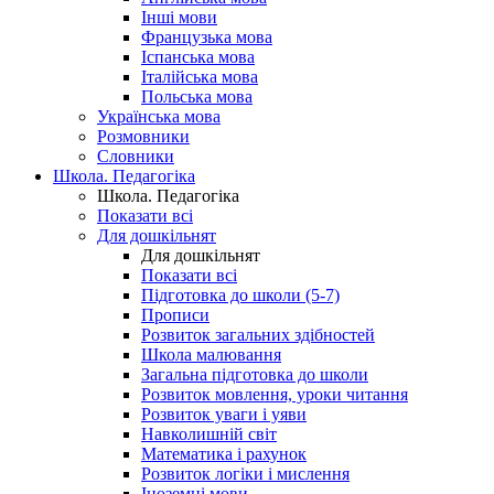
Інші мови
Французька мова
Іспанська мова
Італійська мова
Польська мова
Українська мова
Розмовники
Словники
Школа. Педагогіка
Школа. Педагогіка
Показати всі
Для дошкільнят
Для дошкільнят
Показати всі
Підготовка до школи (5-7)
Прописи
Розвиток загальних здібностей
Школа малювання
Загальна підготовка до школи
Розвиток мовлення, уроки читання
Розвиток уваги і уяви
Навколишній світ
Математика і рахунок
Розвиток логіки і мислення
Іноземні мови