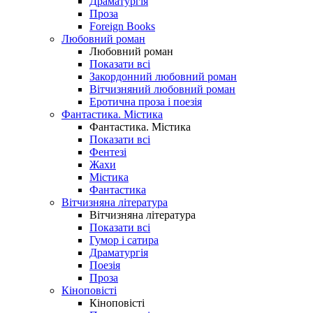
Драматургія
Проза
Foreign Books
Любовний роман
Любовний роман
Показати всі
Закордонний любовний роман
Вітчизняний любовний роман
Еротична проза і поезія
Фантастика. Містика
Фантастика. Містика
Показати всі
Фентезі
Жахи
Містика
Фантастика
Вітчизняна література
Вітчизняна література
Показати всі
Гумор і сатира
Драматургія
Поезія
Проза
Кіноповісті
Кіноповісті