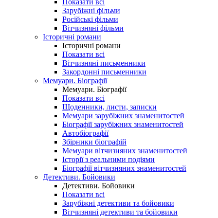
Показати всі
Зарубіжні фільми
Російські фільми
Вітчизняні фільми
Історичні романи
Історичні романи
Показати всі
Вітчизняні письменники
Закордонні письменники
Мемуари. Біографії
Мемуари. Біографії
Показати всі
Щоденники, листи, записки
Мемуари зарубіжних знаменитостей
Біографії зарубіжних знаменитостей
Автобіографії
Збірники біографій
Мемуари вітчизняних знаменитостей
Історії з реальними подіями
Біографії вітчизняних знаменитостей
Детективи. Бойовики
Детективи. Бойовики
Показати всі
Зарубіжні детективи та бойовики
Вітчизняні детективи та бойовики