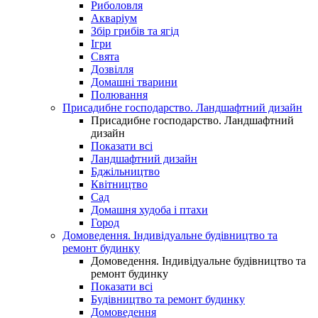
Риболовля
Акваріум
Збір грибів та ягід
Ігри
Свята
Дозвілля
Домашні тварини
Полювання
Присадибне господарство. Ландшафтний дизайн
Присадибне господарство. Ландшафтний
дизайн
Показати всі
Ландшафтний дизайн
Бджільництво
Квітництво
Сад
Домашня худоба і птахи
Город
Домоведення. Індивідуальне будівництво та
ремонт будинку
Домоведення. Індивідуальне будівництво та
ремонт будинку
Показати всі
Будівництво та ремонт будинку
Домоведення