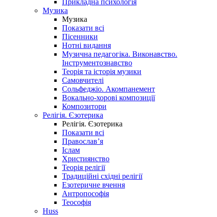
Прикладна психологія
Музика
Музика
Показати всі
Пісенники
Нотні видання
Музична педагогіка. Виконавство.
Інструментознавство
Теорія та історія музики
Самовчителі
Сольфеджіо. Акомпанемент
Вокально-хорові композиції
Композитори
Релігія. Єзотерика
Релігія. Єзотерика
Показати всі
Православ’я
Іслам
Християнство
Теорія релігії
Традиційні східні релігії
Езотеричне вчення
Антропософія
Теософія
Huss