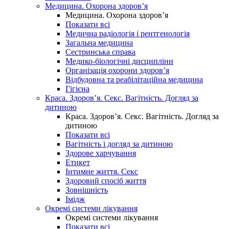
Медицина. Охорона здоров’я
Медицина. Охорона здоров’я
Показати всі
Медична радіологія і рентгенологія
Загальна медицина
Сестринська справа
Медико-біологічні дисципліни
Організація охорони здоров’я
Відбудовна та реабілітаційна медицина
Гігієна
Краса. Здоров’я. Секс. Вагітність. Догляд за
дитиною
Краса. Здоров’я. Секс. Вагітність. Догляд за
дитиною
Показати всі
Вагітність і догляд за дитиною
Здорове харчування
Етикет
Інтимне життя. Секс
Здоровий спосіб життя
Зовнішність
Імідж
Окремі системи лікування
Окремі системи лікування
Показати всі