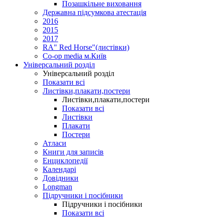
Позашкільне виховання
Державна підсумкова атестація
2016
2015
2017
RA" Red Horse"(листівки)
Co-op media м.Київ
Універсальний розділ
Універсальний розділ
Показати всі
Листівки,плакати,постери
Листівки,плакати,постери
Показати всі
Листівки
Плакати
Постери
Атласи
Книги для записів
Енциклопедії
Календарі
Довідники
Longman
Підручники і посібники
Підручники і посібники
Показати всі