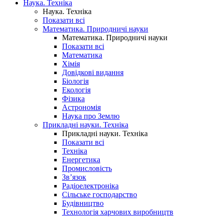
Наука. Техніка
Наука. Техніка
Показати всі
Математика. Природничі науки
Математика. Природничі науки
Показати всі
Математика
Хімія
Довідкові видання
Біологія
Екологія
Фізика
Астрономія
Наука про Землю
Прикладні науки. Техніка
Прикладні науки. Техніка
Показати всі
Техніка
Енергетика
Промисловість
Зв’язок
Радіоелектроніка
Сільське господарство
Будівництво
Технологія харчових виробництв