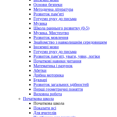
Основи безпеки
Методична література
Розвиток пам’яті
Готуємо руку до письма
Музика
Школа раннього розвитку (0-5)
Музика. Мистецтво
Розвиток мовлення
Знайомство з навколишнім середовищем
Іноземні мови
Готуємо руку до письма
Розвиток пам’яті, уваги, уяви, логіки
Початкові навики читання
Математика і рахунок
Абетки
Дрібна моторика
Букварі
Розвиток загальних здібностей
Перші геометричні поняття
Виховна робота
Початкова школа
Початкова школа
Показати всі
Для вчителів