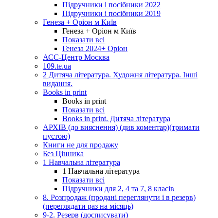
Підручники і посібники 2022
Підручники і посібники 2019
Генеза + Оріон м Київ
Генеза + Оріон м Київ
Показати всі
Генеза 2024+ Оріон
АСС-Центр Москва
109.te.ua
2 Дитяча література. Художня література. Інші
видання.
Books in print
Books in print
Показати всі
Books in print. Дитяча література
АРХІВ (до вияснення) (див коментар)(тримати
пустою)
Книги не для продажу
Без Цінника
1 Навчальна література
1 Навчальна література
Показати всі
Підручники для 2, 4 та 7, 8 класів
8. Розпродаж (продані переглянути і в резерв)
(переглядати раз на місяць)
9-2. Резерв (досписувати)