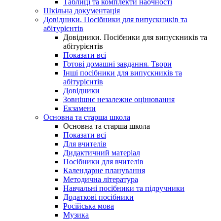
Таблиці та комплекти наочності
Шкільна документація
Довідники. Посібники для випускників та
абітурієнтів
Довідники. Посібники для випускників та
абітурієнтів
Показати всі
Готові домашні завдання. Твори
Інші посібники для випускників та
абітурієнтів
Довідники
Зовнішнє незалежне оцінювання
Екзамени
Основна та старша школа
Основна та старша школа
Показати всі
Для вчителів
Дидактичний матеріал
Посібники для вчителів
Календарне планування
Методична література
Навчальні посібники та підручники
Додаткові посібники
Російська мова
Музика