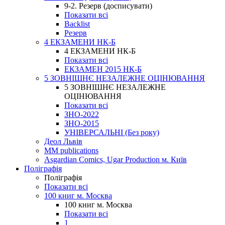
9-2. Резерв (досписувати)
Показати всі
Backlist
Резерв
4 ЕКЗАМЕНИ НК-Б
4 ЕКЗАМЕНИ НК-Б
Показати всі
ЕКЗАМЕН 2015 НК-Б
5 ЗОВНІШНЄ НЕЗАЛЕЖНЕ ОЦІНЮВАННЯ
5 ЗОВНІШНЄ НЕЗАЛЕЖНЕ
ОЦІНЮВАННЯ
Показати всі
ЗНО-2022
ЗНО-2015
УНІВЕРСАЛЬНІ (Без року)
Деол Львів
MM publications
Asgardian Comics, Ugar Production м. Київ
Поліграфія
Поліграфія
Показати всі
100 книг м. Москва
100 книг м. Москва
Показати всі
1