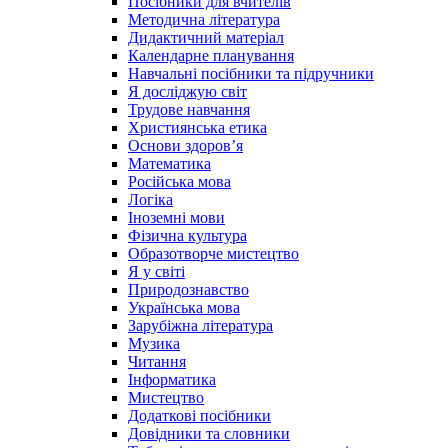
Посібники для вчителів
Методична література
Дидактичний матеріал
Календарне планування
Навчальні посібники та підручники
Я досліджую світ
Трудове навчання
Християнська етика
Основи здоров’я
Математика
Російська мова
Логіка
Іноземні мови
Фізична культура
Образотворче мистецтво
Я у світі
Природознавство
Українська мова
Зарубіжна література
Музика
Читання
Інформатика
Мистецтво
Додаткові посібники
Довідники та словники