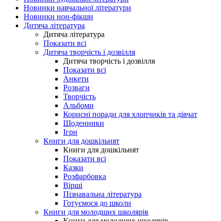
Новинки навчальної літератури
Новинки нон-фікшн
Дитяча література
Дитяча література
Показати всі
Дитяча творчість і дозвілля
Дитяча творчість і дозвілля
Показати всі
Анкети
Розваги
Творчість
Альбоми
Корисні поради для хлопчиків та дівчат
Щоденники
Ігри
Книги для дошкільнят
Книги для дошкільнят
Показати всі
Казки
Розфарбовка
Вірші
Пізнавальна література
Готуємося до школи
Книги для молодших школярів
Книги для молодших школярів