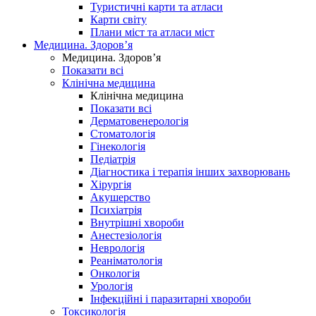
Туристичні карти та атласи
Карти світу
Плани міст та атласи міст
Медицина. Здоров’я
Медицина. Здоров’я
Показати всі
Клінічна медицина
Клінічна медицина
Показати всі
Дерматовенерологія
Стоматологія
Гінекологія
Педіатрія
Діагностика і терапія інших захворювань
Хірургія
Акушерство
Психіатрія
Внутрішні хвороби
Анестезіологія
Неврологія
Реаніматологія
Онкологія
Урологія
Інфекційні і паразитарні хвороби
Токсикологія