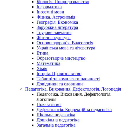
Біологія. Природознавство
Інформатика
Іноземні мови
Фізика. Астрономія
Географія. Економіка
Зарубіжна література
Трудове навчання
Фізична культура
Основи здоров’я. Валеологія
Українська мова та література
Етика
Образотворче мистецтво
Математика
Хімія
Історія. Правознавство
Таблиці та комплекти наочності
Довідники та словники
Педагогіка. Виховання. Дефектологія. Логопедія
Педагогіка. Виховання. Дефектологія.
Логопедія
Показати всі
Дефектологія. Коррекційна педагогіка
Шкільна педагогіка
Дошкільна педагогіка
Загальна педагогіка