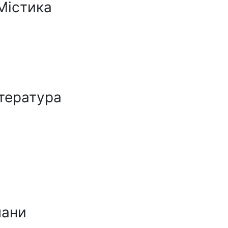
Містика
ітература
мани