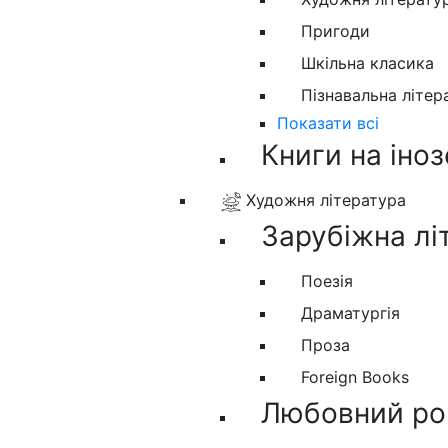
Пригоди
Шкільна класика
Пізнавальна літер
Показати всі
Книги на іно
Художня література
Зарубіжна лі
Поезія
Драматургія
Проза
Foreign Books
Любовний ро