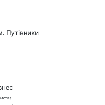
м. Путівники
знес
ємства