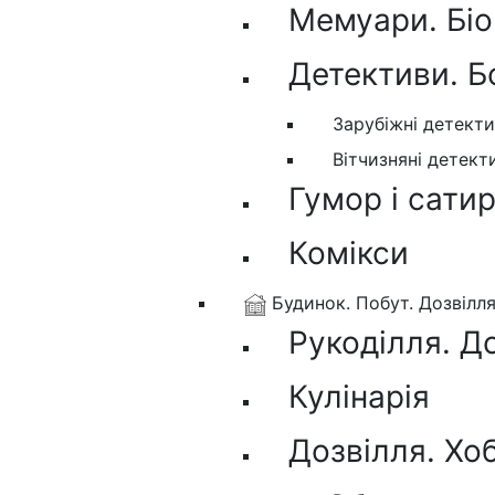
Мемуари. Біо
Детективи. Б
Зарубіжні детект
Вітчизняні детект
Гумор і сати
Комікси
Будинок. Побут. Дозвілл
Рукоділля. Д
Кулінарія
Дозвілля. Хо