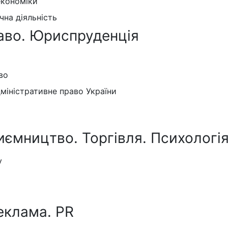
економіки
на діяльність
аво. Юриспруденція
во
дміністративне право України
иємництво. Торгівля. Психологія
у
еклама. PR