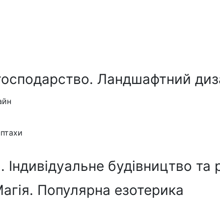
господарство. Ландшафтний диз
айн
 птахи
 Індивідуальне будівництво та 
Магія. Популярна езотерика