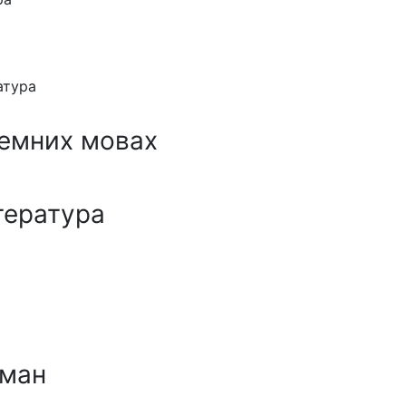
атура
земних мовах
тература
ман