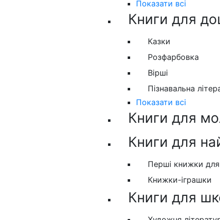
Показати всі
Книги для до
Казки
Розфарбовка
Вірші
Пізнавальна літер
Показати всі
Книги для м
Книги для н
Перші книжки дл
Книжки-іграшки
Книги для шк
Художня літерату