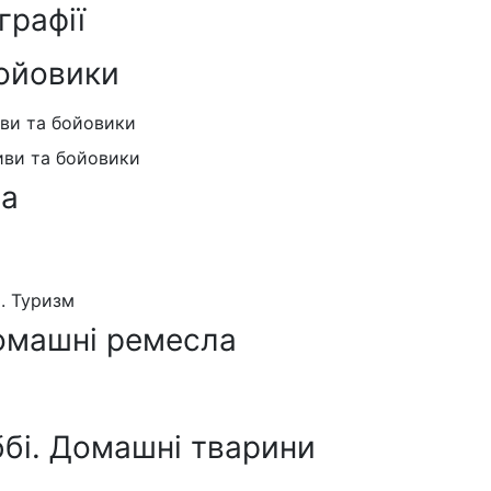
графії
ойовики
иви та бойовики
иви та бойовики
ра
я. Туризм
омашні ремесла
ббі. Домашні тварини