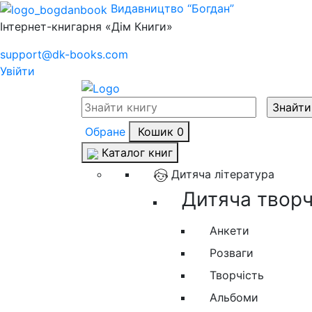
Видавництво “Богдан”
Інтернет-книгарня «Дім Книги»
support@dk-books.com
Увійти
Обране
Кошик
0
Каталог книг
Дитяча література
Дитяча творчі
Анкети
Розваги
Творчість
Альбоми