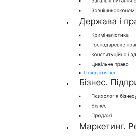
Загальні питання 
Зовнішньоекономіч
Держава і пр
Криміналістика
Господарське пра
Конституційне і а
Цивільне право
Показати всі
Бізнес. Підпр
Психологія бізнес
Бізнес
Продажі
Маркетинг. Р