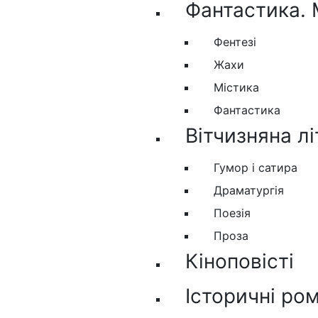
Фантастика. 
Фентезі
Жахи
Містика
Фантастика
Вітчизняна л
Гумор і сатира
Драматургія
Поезія
Проза
Кіноповісті
Історичні ро