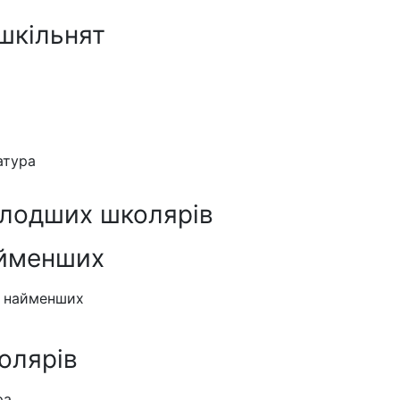
шкільнят
атура
олодших школярів
айменших
я найменших
олярів
ра