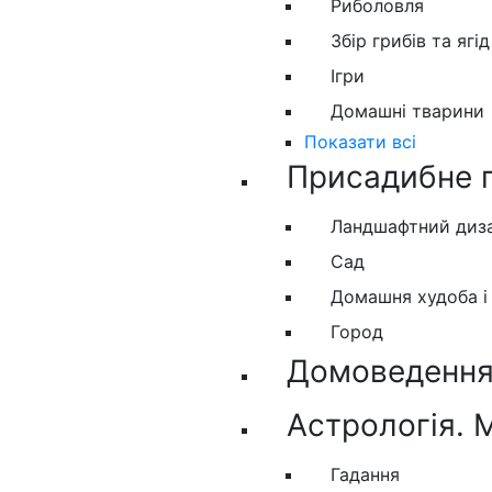
Риболовля
Збір грибів та ягід
Ігри
Домашні тварини
Показати всі
Присадибне 
Ландшафтний диз
Сад
Домашня худоба і
Город
Домоведення.
Астрологія. 
Гадання