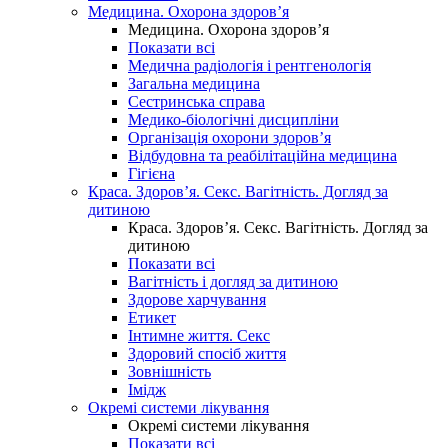
Медицина. Охорона здоров’я
Медицина. Охорона здоров’я
Показати всі
Медична радіологія і рентгенологія
Загальна медицина
Сестринська справа
Медико-біологічні дисципліни
Організація охорони здоров’я
Відбудовна та реабілітаційна медицина
Гігієна
Краса. Здоров’я. Секс. Вагітність. Догляд за
дитиною
Краса. Здоров’я. Секс. Вагітність. Догляд за
дитиною
Показати всі
Вагітність і догляд за дитиною
Здорове харчування
Етикет
Інтимне життя. Секс
Здоровий спосіб життя
Зовнішність
Імідж
Окремі системи лікування
Окремі системи лікування
Показати всі