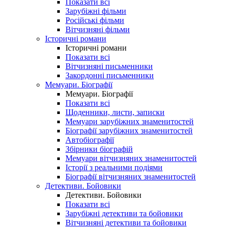
Показати всі
Зарубіжні фільми
Російські фільми
Вітчизняні фільми
Історичні романи
Історичні романи
Показати всі
Вітчизняні письменники
Закордонні письменники
Мемуари. Біографії
Мемуари. Біографії
Показати всі
Щоденники, листи, записки
Мемуари зарубіжних знаменитостей
Біографії зарубіжних знаменитостей
Автобіографії
Збірники біографій
Мемуари вітчизняних знаменитостей
Історії з реальними подіями
Біографії вітчизняних знаменитостей
Детективи. Бойовики
Детективи. Бойовики
Показати всі
Зарубіжні детективи та бойовики
Вітчизняні детективи та бойовики