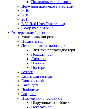
Позашкільне виховання
Державна підсумкова атестація
2016
2015
2017
RA" Red Horse"(листівки)
Co-op media м.Київ
Універсальний розділ
Універсальний розділ
Показати всі
Листівки,плакати,постери
Листівки,плакати,постери
Показати всі
Листівки
Плакати
Постери
Атласи
Книги для записів
Енциклопедії
Календарі
Довідники
Longman
Підручники і посібники
Підручники і посібники
Показати всі