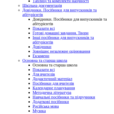
Таблиці та комплекти наочності
Шкільна документація
Довідники. Посібники для випускників та
абітурієнтів
Довідники. Посібники для випускників та
абітурієнтів
Показати всі
Готові домашні завдання. Твори
Інші посібники для випускників та
абітурієнтів
Довідники
Зовнішнє незалежне оцінювання
Екзамени
Основна та старша школа
Основна та старша школа
Показати всі
Для вчителів
Дидактичний матеріал
Посібники для вчителів
Календарне планування
Методична література
Навчальні посібники та підручники
Додаткові посібники
Російська мова
Музика