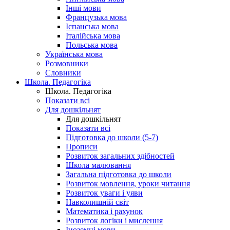
Інші мови
Французька мова
Іспанська мова
Італійська мова
Польська мова
Українська мова
Розмовники
Словники
Школа. Педагогіка
Школа. Педагогіка
Показати всі
Для дошкільнят
Для дошкільнят
Показати всі
Підготовка до школи (5-7)
Прописи
Розвиток загальних здібностей
Школа малювання
Загальна підготовка до школи
Розвиток мовлення, уроки читання
Розвиток уваги і уяви
Навколишній світ
Математика і рахунок
Розвиток логіки і мислення
Іноземні мови