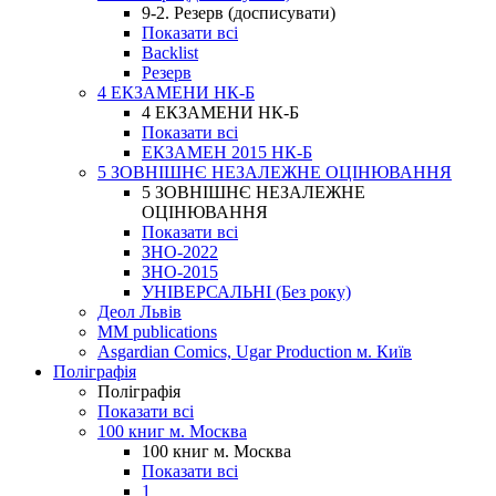
9-2. Резерв (досписувати)
Показати всі
Backlist
Резерв
4 ЕКЗАМЕНИ НК-Б
4 ЕКЗАМЕНИ НК-Б
Показати всі
ЕКЗАМЕН 2015 НК-Б
5 ЗОВНІШНЄ НЕЗАЛЕЖНЕ ОЦІНЮВАННЯ
5 ЗОВНІШНЄ НЕЗАЛЕЖНЕ
ОЦІНЮВАННЯ
Показати всі
ЗНО-2022
ЗНО-2015
УНІВЕРСАЛЬНІ (Без року)
Деол Львів
MM publications
Asgardian Comics, Ugar Production м. Київ
Поліграфія
Поліграфія
Показати всі
100 книг м. Москва
100 книг м. Москва
Показати всі
1