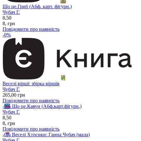
Що це.Гриб (А6ф. карт. фігурн.)
Чубач Г.
8,50
8
,
грн
Повідомити про наявність
-0%
Веселі вірші: збірка віршів
Чубач Г.
265
,00
грн
Повідомити про наявність
-0%
Що це.Кавун (А6ф.карт.фігурн.)
Чубач Г.
8,50
8
,
грн
Повідомити про наявність
-0%
Веселі Хтосики: Ганна Чубач (мала)
Чубач Г.