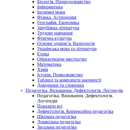
Біологія. Природознавство
Інформатика
Іноземні мови
Фізика. Астрономія
Географія. Економіка
Зарубіжна література
Трудове навчання
Фізична культура
Основи здоров’я. Валеологія
Українська мова та література
Етика
Образотворче мистецтво
Математика
Хімія
Історія. Правознавство
Таблиці та комплекти наочності
Довідники та словники
Педагогіка. Виховання. Дефектологія. Логопедія
Педагогіка. Виховання. Дефектологія.
Логопедія
Показати всі
Дефектологія. Коррекційна педагогіка
Шкільна педагогіка
Дошкільна педагогіка
Загальна педагогіка