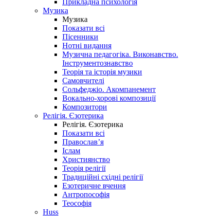
Прикладна психологія
Музика
Музика
Показати всі
Пісенники
Нотні видання
Музична педагогіка. Виконавство.
Інструментознавство
Теорія та історія музики
Самовчителі
Сольфеджіо. Акомпанемент
Вокально-хорові композиції
Композитори
Релігія. Єзотерика
Релігія. Єзотерика
Показати всі
Православ’я
Іслам
Християнство
Теорія релігії
Традиційні східні релігії
Езотеричне вчення
Антропософія
Теософія
Huss