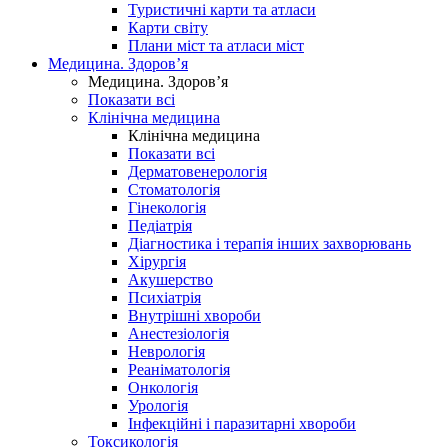
Туристичні карти та атласи
Карти світу
Плани міст та атласи міст
Медицина. Здоров’я
Медицина. Здоров’я
Показати всі
Клінічна медицина
Клінічна медицина
Показати всі
Дерматовенерологія
Стоматологія
Гінекологія
Педіатрія
Діагностика і терапія інших захворювань
Хірургія
Акушерство
Психіатрія
Внутрішні хвороби
Анестезіологія
Неврологія
Реаніматологія
Онкологія
Урологія
Інфекційні і паразитарні хвороби
Токсикологія