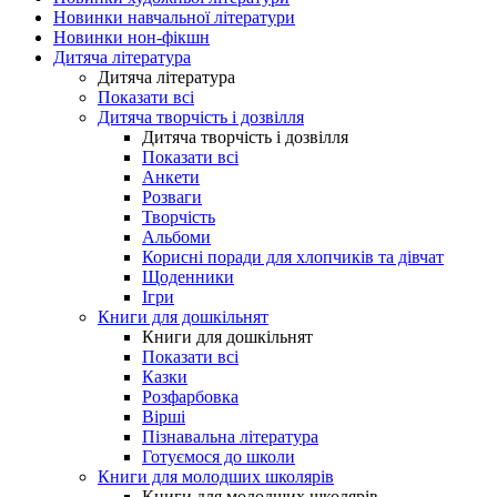
Новинки навчальної літератури
Новинки нон-фікшн
Дитяча література
Дитяча література
Показати всі
Дитяча творчість і дозвілля
Дитяча творчість і дозвілля
Показати всі
Анкети
Розваги
Творчість
Альбоми
Корисні поради для хлопчиків та дівчат
Щоденники
Ігри
Книги для дошкільнят
Книги для дошкільнят
Показати всі
Казки
Розфарбовка
Вірші
Пізнавальна література
Готуємося до школи
Книги для молодших школярів
Книги для молодших школярів