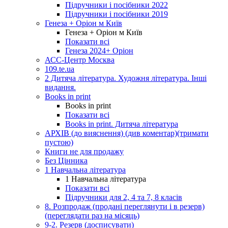
Підручники і посібники 2022
Підручники і посібники 2019
Генеза + Оріон м Київ
Генеза + Оріон м Київ
Показати всі
Генеза 2024+ Оріон
АСС-Центр Москва
109.te.ua
2 Дитяча література. Художня література. Інші
видання.
Books in print
Books in print
Показати всі
Books in print. Дитяча література
АРХІВ (до вияснення) (див коментар)(тримати
пустою)
Книги не для продажу
Без Цінника
1 Навчальна література
1 Навчальна література
Показати всі
Підручники для 2, 4 та 7, 8 класів
8. Розпродаж (продані переглянути і в резерв)
(переглядати раз на місяць)
9-2. Резерв (досписувати)