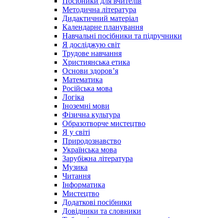
Посібники для вчителів
Методична література
Дидактичний матеріал
Календарне планування
Навчальні посібники та підручники
Я досліджую світ
Трудове навчання
Християнська етика
Основи здоров’я
Математика
Російська мова
Логіка
Іноземні мови
Фізична культура
Образотворче мистецтво
Я у світі
Природознавство
Українська мова
Зарубіжна література
Музика
Читання
Інформатика
Мистецтво
Додаткові посібники
Довідники та словники