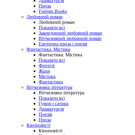
Драматургія
Проза
Foreign Books
Любовний роман
Любовний роман
Показати всі
Закордонний любовний роман
Вітчизняний любовний роман
Еротична проза і поезія
Фантастика. Містика
Фантастика. Містика
Показати всі
Фентезі
Жахи
Містика
Фантастика
Вітчизняна література
Вітчизняна література
Показати всі
Гумор і сатира
Драматургія
Поезія
Проза
Кіноповісті
Кіноповісті