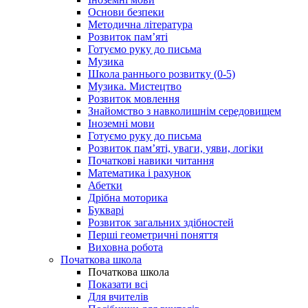
Основи безпеки
Методична література
Розвиток пам’яті
Готуємо руку до письма
Музика
Школа раннього розвитку (0-5)
Музика. Мистецтво
Розвиток мовлення
Знайомство з навколишнім середовищем
Іноземні мови
Готуємо руку до письма
Розвиток пам’яті, уваги, уяви, логіки
Початкові навики читання
Математика і рахунок
Абетки
Дрібна моторика
Букварі
Розвиток загальних здібностей
Перші геометричні поняття
Виховна робота
Початкова школа
Початкова школа
Показати всі
Для вчителів