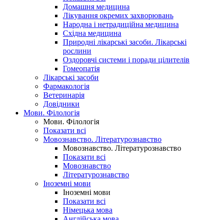
Домашня медицина
Лікування окремих захворювань
Народна і нетрадиційна медицина
Східна медицина
Природні лікарські засоби. Лікарські
рослини
Оздоровчі системи і поради цілителів
Гомеопатія
Лікарські засоби
Фармакологія
Ветеринарія
Довідники
Мови. Філологія
Мови. Філологія
Показати всі
Мовознавство. Літературознавство
Мовознавство. Літературознавство
Показати всі
Мовознавство
Літературознавство
Іноземні мови
Іноземні мови
Показати всі
Німецька мова
Англійська мова