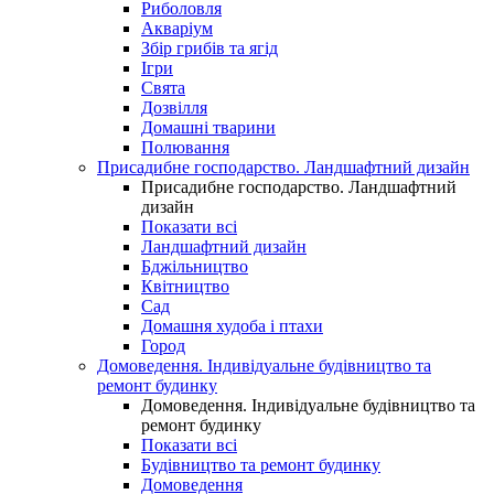
Риболовля
Акваріум
Збір грибів та ягід
Ігри
Свята
Дозвілля
Домашні тварини
Полювання
Присадибне господарство. Ландшафтний дизайн
Присадибне господарство. Ландшафтний
дизайн
Показати всі
Ландшафтний дизайн
Бджільництво
Квітництво
Сад
Домашня худоба і птахи
Город
Домоведення. Індивідуальне будівництво та
ремонт будинку
Домоведення. Індивідуальне будівництво та
ремонт будинку
Показати всі
Будівництво та ремонт будинку
Домоведення