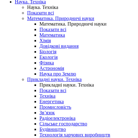
Наука. Техніка
Наука. Техніка
Показати всі
Математика. Природничі науки
Математика. Природничі науки
Показати всі
Математика
Хімія
Довідкові видання
Біологія
Екологія
Фізика
Астрономія
Наука про Землю
Прикладні науки. Техніка
Прикладні науки. Техніка
Показати всі
Техніка
Енергетика
Промисловість
Зв’язок
Радіоелектроніка
Сільське господарство
Будівництво
Технологія харчових виробництв