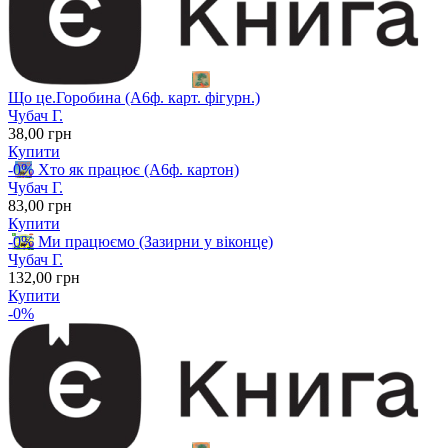
Що це.Горобина (А6ф. карт. фігурн.)
Чубач Г.
38
,00
грн
Купити
-0%
Хто як працює (А6ф. картон)
Чубач Г.
83
,00
грн
Купити
-0%
Ми працюємо (Зазирни у віконце)
Чубач Г.
132
,00
грн
Купити
-0%