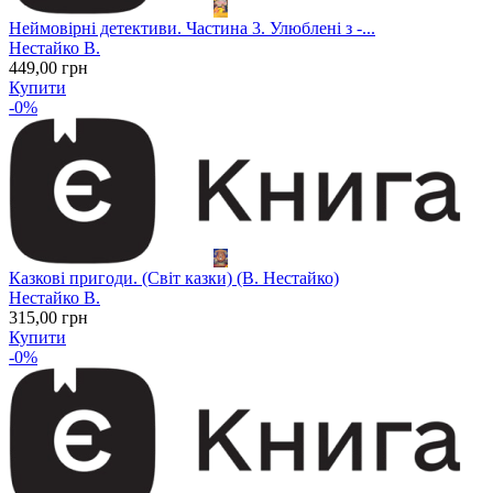
Неймовірні детективи. Частина 3. Улюблені з -...
Нестайко В.
449
,00
грн
Купити
-0%
Казкові пригоди. (Світ казки) (В. Нестайко)
Нестайко В.
315
,00
грн
Купити
-0%