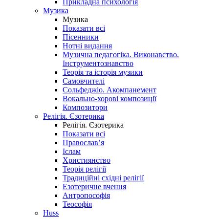
Прикладна психологія
Музика
Музика
Показати всі
Пісенники
Нотні видання
Музична педагогіка. Виконавство.
Інструментознавство
Теорія та історія музики
Самовчителі
Сольфеджіо. Акомпанемент
Вокально-хорові композиції
Композитори
Релігія. Єзотерика
Релігія. Єзотерика
Показати всі
Православ’я
Іслам
Християнство
Теорія релігії
Традиційні східні релігії
Езотеричне вчення
Антропософія
Теософія
Huss