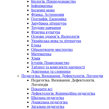
Біологія. Природознавство
Інформатика
Іноземні мови
Фізика. Астрономія
Географія. Економіка
Зарубіжна література
Трудове навчання
Фізична культура
Основи здоров’я. Валеологія
Українська мова та література
Етика
Образотворче мистецтво
Математика
Хімія
Історія. Правознавство
Таблиці та комплекти наочності
Довідники та словники
Педагогіка. Виховання. Дефектологія. Логопедія
Педагогіка. Виховання. Дефектологія.
Логопедія
Показати всі
Дефектологія. Коррекційна педагогіка
Шкільна педагогіка
Дошкільна педагогіка
Загальна педагогіка