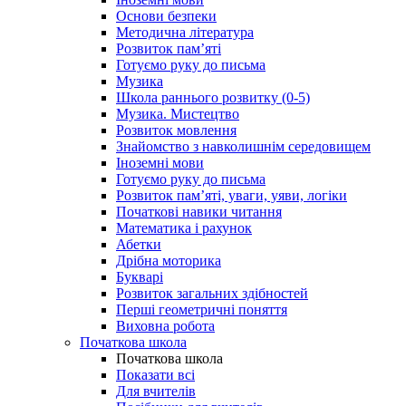
Основи безпеки
Методична література
Розвиток пам’яті
Готуємо руку до письма
Музика
Школа раннього розвитку (0-5)
Музика. Мистецтво
Розвиток мовлення
Знайомство з навколишнім середовищем
Іноземні мови
Готуємо руку до письма
Розвиток пам’яті, уваги, уяви, логіки
Початкові навики читання
Математика і рахунок
Абетки
Дрібна моторика
Букварі
Розвиток загальних здібностей
Перші геометричні поняття
Виховна робота
Початкова школа
Початкова школа
Показати всі
Для вчителів