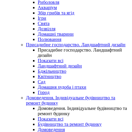
Риболовля
Акваріум
Збір грибів та ягід
Ігри
Свята
Дозвілля
Домашні тварини
Полювання
Присадибне господарство. Ландшафтний дизайн
Присадибне господарство. Ландшафтний
дизайн
Показати всі
Ландшафтний дизайн
Бджільництво
Квітництво
Сад
Домашня худоба і птахи
Город
Домоведення. Індивідуальне будівництво та
ремонт будинку
Домоведення. Індивідуальне будівництво та
ремонт будинку
Показати всі
Будівництво та ремонт будинку
Домоведення