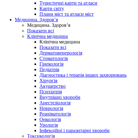
Туристичні карти та атласи
Карти світу
Плани міст та атласи міст
Медицина. Здоров’я
Медицина. Здоров’я
Показати всі
Клінічна медицина
Клінічна медицина
Показати всі
Дерматовенерологія
Стоматологія
Гінекологія
Педіатрія
Діагностика і терапія інших захворювань
Хірургія
Акушерство
Психіатрія
Внутрішні хвороби
Анестезіологія
Неврологія
Реаніматологія
Онкологія
Урологія
Інфекційні і паразитарні хвороби
Токсикологія