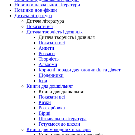
Новинки навчальної літератури
Новинки нон-фікшн
Дитяча література
Дитяча література
Показати всі
Дитяча творчість і дозвілля
Дитяча творчість і дозвілля
Показати всі
Анкети
Розваги
Творчість
Альбоми
Корисні поради для хлопчиків та дівчат
Щоденники
Ігри
Книги для дошкільнят
Книги для дошкільнят
Показати всі
Казки
Розфарбовка
Вірші
Пізнавальна література
Готуємося до школи
Книги для молодших школярів
Книги для молодших школярів