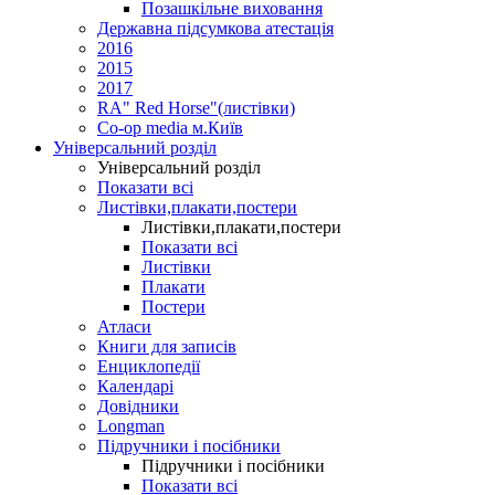
Позашкільне виховання
Державна підсумкова атестація
2016
2015
2017
RA" Red Horse"(листівки)
Co-op media м.Київ
Універсальний розділ
Універсальний розділ
Показати всі
Листівки,плакати,постери
Листівки,плакати,постери
Показати всі
Листівки
Плакати
Постери
Атласи
Книги для записів
Енциклопедії
Календарі
Довідники
Longman
Підручники і посібники
Підручники і посібники
Показати всі