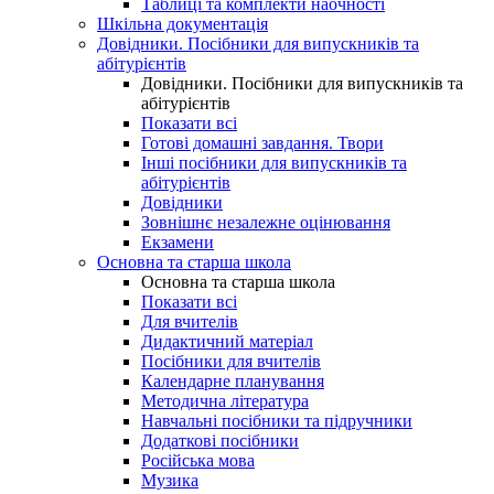
Таблиці та комплекти наочності
Шкільна документація
Довідники. Посібники для випускників та
абітурієнтів
Довідники. Посібники для випускників та
абітурієнтів
Показати всі
Готові домашні завдання. Твори
Інші посібники для випускників та
абітурієнтів
Довідники
Зовнішнє незалежне оцінювання
Екзамени
Основна та старша школа
Основна та старша школа
Показати всі
Для вчителів
Дидактичний матеріал
Посібники для вчителів
Календарне планування
Методична література
Навчальні посібники та підручники
Додаткові посібники
Російська мова
Музика