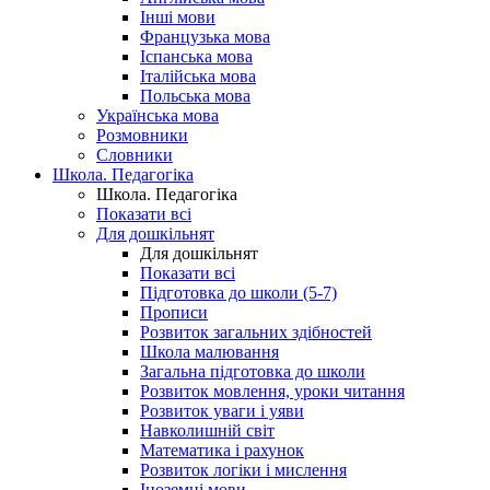
Інші мови
Французька мова
Іспанська мова
Італійська мова
Польська мова
Українська мова
Розмовники
Словники
Школа. Педагогіка
Школа. Педагогіка
Показати всі
Для дошкільнят
Для дошкільнят
Показати всі
Підготовка до школи (5-7)
Прописи
Розвиток загальних здібностей
Школа малювання
Загальна підготовка до школи
Розвиток мовлення, уроки читання
Розвиток уваги і уяви
Навколишній світ
Математика і рахунок
Розвиток логіки і мислення
Іноземні мови