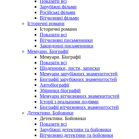
Показати всі
Зарубіжні фільми
Російські фільми
Вітчизняні фільми
Історичні романи
Історичні романи
Показати всі
Вітчизняні письменники
Закордонні письменники
Мемуари. Біографії
Мемуари. Біографії
Показати всі
Щоденники, листи, записки
Мемуари зарубіжних знаменитостей
Біографії зарубіжних знаменитостей
Автобіографії
Збірники біографій
Мемуари вітчизняних знаменитостей
Історії з реальними подіями
Біографії вітчизняних знаменитостей
Детективи. Бойовики
Детективи. Бойовики
Показати всі
Зарубіжні детективи та бойовики
Вітчизняні детективи та бойовики