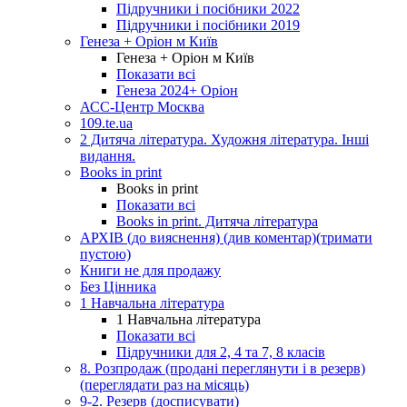
Підручники і посібники 2022
Підручники і посібники 2019
Генеза + Оріон м Київ
Генеза + Оріон м Київ
Показати всі
Генеза 2024+ Оріон
АСС-Центр Москва
109.te.ua
2 Дитяча література. Художня література. Інші
видання.
Books in print
Books in print
Показати всі
Books in print. Дитяча література
АРХІВ (до вияснення) (див коментар)(тримати
пустою)
Книги не для продажу
Без Цінника
1 Навчальна література
1 Навчальна література
Показати всі
Підручники для 2, 4 та 7, 8 класів
8. Розпродаж (продані переглянути і в резерв)
(переглядати раз на місяць)
9-2. Резерв (досписувати)