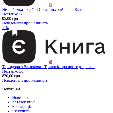
Незнайомка з країни Сонячних Зайчиків: Казкова...
Нестайко В.
95
,00
грн
Повідомити про наявність
-0%
Тореадори з Васюківки. Трилогія про пригоди двох...
Нестайко В.
820
,00
грн
Повідомити про наявність
Покупцям
Новинки
Каталог книг
Кооперація
Як купити