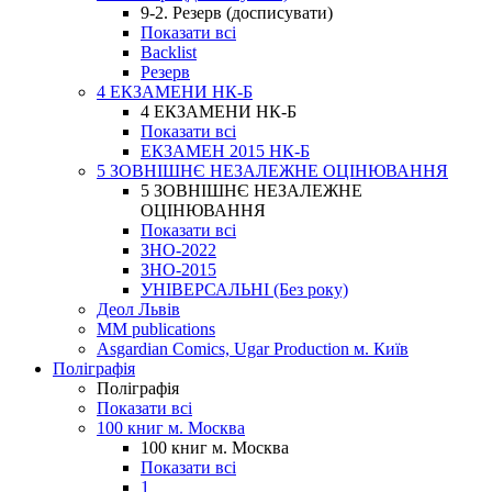
9-2. Резерв (досписувати)
Показати всі
Backlist
Резерв
4 ЕКЗАМЕНИ НК-Б
4 ЕКЗАМЕНИ НК-Б
Показати всі
ЕКЗАМЕН 2015 НК-Б
5 ЗОВНІШНЄ НЕЗАЛЕЖНЕ ОЦІНЮВАННЯ
5 ЗОВНІШНЄ НЕЗАЛЕЖНЕ
ОЦІНЮВАННЯ
Показати всі
ЗНО-2022
ЗНО-2015
УНІВЕРСАЛЬНІ (Без року)
Деол Львів
MM publications
Asgardian Comics, Ugar Production м. Київ
Поліграфія
Поліграфія
Показати всі
100 книг м. Москва
100 книг м. Москва
Показати всі
1