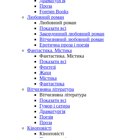
Драматургія
Проза
Foreign Books
Любовний роман
Любовний роман
Показати всі
Закордонний любовний роман
Вітчизняний любовний роман
Еротична проза і поезія
Фантастика. Містика
Фантастика. Містика
Показати всі
Фентезі
Жахи
Містика
Фантастика
Вітчизняна література
Вітчизняна література
Показати всі
Гумор і сатира
Драматургія
Поезія
Проза
Кіноповісті
Кіноповісті