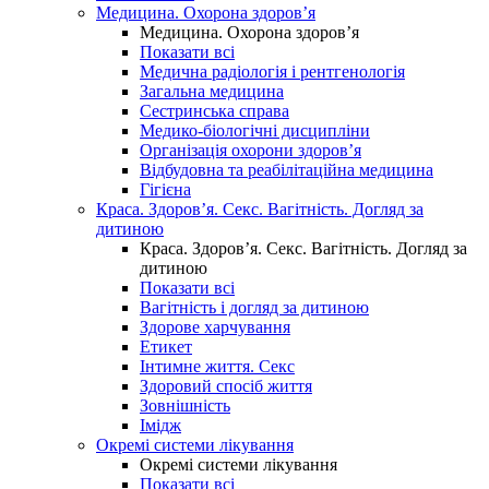
Медицина. Охорона здоров’я
Медицина. Охорона здоров’я
Показати всі
Медична радіологія і рентгенологія
Загальна медицина
Сестринська справа
Медико-біологічні дисципліни
Організація охорони здоров’я
Відбудовна та реабілітаційна медицина
Гігієна
Краса. Здоров’я. Секс. Вагітність. Догляд за
дитиною
Краса. Здоров’я. Секс. Вагітність. Догляд за
дитиною
Показати всі
Вагітність і догляд за дитиною
Здорове харчування
Етикет
Інтимне життя. Секс
Здоровий спосіб життя
Зовнішність
Імідж
Окремі системи лікування
Окремі системи лікування
Показати всі