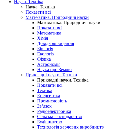
Наука. Техніка
Наука. Техніка
Показати всі
Математика. Природничі науки
Математика. Природничі науки
Показати всі
Математика
Хімія
Довідкові видання
Біологія
Екологія
Фізика
Астрономія
Наука про Землю
Прикладні науки. Техніка
Прикладні науки. Техніка
Показати всі
Техніка
Енергетика
Промисловість
Зв’язок
Радіоелектроніка
Сільське господарство
Будівництво
Технологія харчових виробництв