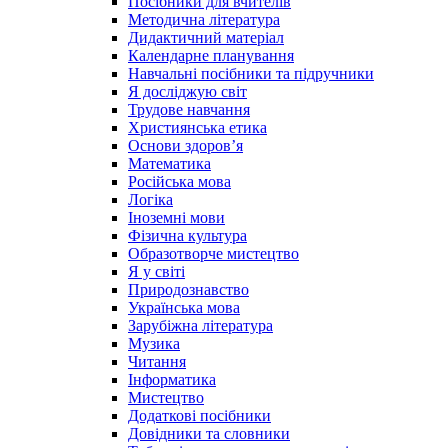
Посібники для вчителів
Методична література
Дидактичний матеріал
Календарне планування
Навчальні посібники та підручники
Я досліджую світ
Трудове навчання
Християнська етика
Основи здоров’я
Математика
Російська мова
Логіка
Іноземні мови
Фізична культура
Образотворче мистецтво
Я у світі
Природознавство
Українська мова
Зарубіжна література
Музика
Читання
Інформатика
Мистецтво
Додаткові посібники
Довідники та словники