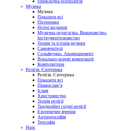
Прикладна психологія
Музика
Музика
Показати всі
Пісенники
Нотні видання
Музична педагогіка. Виконавство.
Інструментознавство
Теорія та історія музики
Самовчителі
Сольфеджіо. Акомпанемент
Вокально-хорові композиції
Композитори
Релігія. Єзотерика
Релігія. Єзотерика
Показати всі
Православ’я
Іслам
Християнство
Теорія релігії
Традиційні східні релігії
Езотеричне вчення
Антропософія
Теософія
Huss