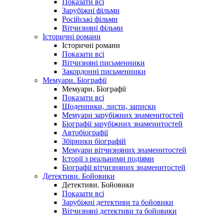
Показати всі
Зарубіжні фільми
Російські фільми
Вітчизняні фільми
Історичні романи
Історичні романи
Показати всі
Вітчизняні письменники
Закордонні письменники
Мемуари. Біографії
Мемуари. Біографії
Показати всі
Щоденники, листи, записки
Мемуари зарубіжних знаменитостей
Біографії зарубіжних знаменитостей
Автобіографії
Збірники біографій
Мемуари вітчизняних знаменитостей
Історії з реальними подіями
Біографії вітчизняних знаменитостей
Детективи. Бойовики
Детективи. Бойовики
Показати всі
Зарубіжні детективи та бойовики
Вітчизняні детективи та бойовики