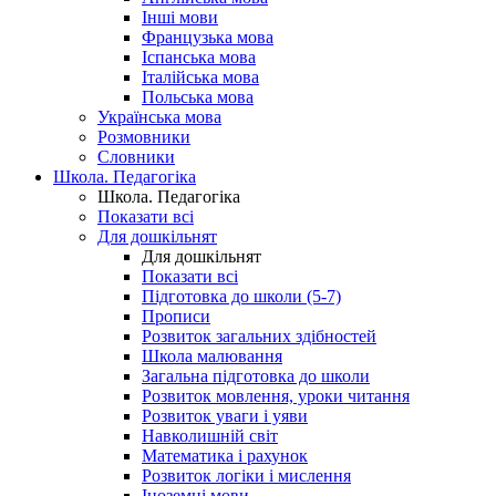
Інші мови
Французька мова
Іспанська мова
Італійська мова
Польська мова
Українська мова
Розмовники
Словники
Школа. Педагогіка
Школа. Педагогіка
Показати всі
Для дошкільнят
Для дошкільнят
Показати всі
Підготовка до школи (5-7)
Прописи
Розвиток загальних здібностей
Школа малювання
Загальна підготовка до школи
Розвиток мовлення, уроки читання
Розвиток уваги і уяви
Навколишній світ
Математика і рахунок
Розвиток логіки і мислення
Іноземні мови