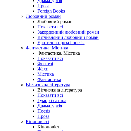
Драматургія
Проза
Foreign Books
Любовний роман
Любовний роман
Показати всі
Закордонний любовний роман
Вітчизняний любовний роман
Еротична проза і поезія
Фантастика. Містика
Фантастика. Містика
Показати всі
Фентезі
Жахи
Містика
Фантастика
Вітчизняна література
Вітчизняна література
Показати всі
Гумор і сатира
Драматургія
Поезія
Проза
Кіноповісті
Кіноповісті