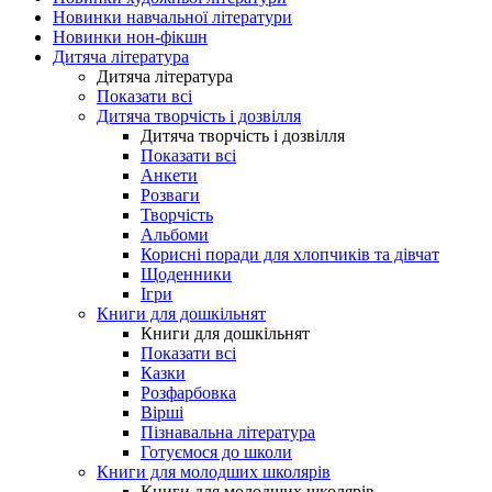
Новинки навчальної літератури
Новинки нон-фікшн
Дитяча література
Дитяча література
Показати всі
Дитяча творчість і дозвілля
Дитяча творчість і дозвілля
Показати всі
Анкети
Розваги
Творчість
Альбоми
Корисні поради для хлопчиків та дівчат
Щоденники
Ігри
Книги для дошкільнят
Книги для дошкільнят
Показати всі
Казки
Розфарбовка
Вірші
Пізнавальна література
Готуємося до школи
Книги для молодших школярів
Книги для молодших школярів