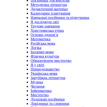
Посібники для вчителів
Методична література
Дидактичний матеріал
Календарне планування
Навчальні посібники та підручники
Я досліджую світ
Трудове навчання
Християнська етика
Основи здоров’я
Математика
Російська мова
Логіка
Іноземні мови
Фізична культура
Образотворче мистецтво
Я у світі
Природознавство
Українська мова
Зарубіжна література
Музика
Читання
Інформатика
Мистецтво
Додаткові посібники
Довідники та словники