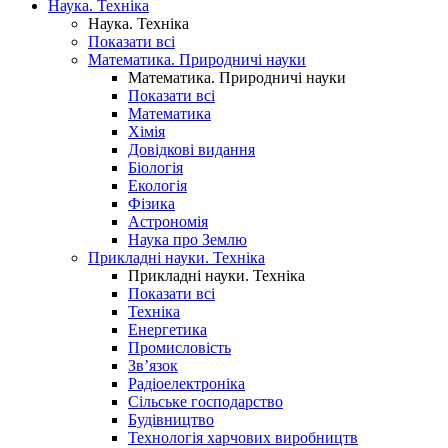
Наука. Техніка
Наука. Техніка
Показати всі
Математика. Природничі науки
Математика. Природничі науки
Показати всі
Математика
Хімія
Довідкові видання
Біологія
Екологія
Фізика
Астрономія
Наука про Землю
Прикладні науки. Техніка
Прикладні науки. Техніка
Показати всі
Техніка
Енергетика
Промисловість
Зв’язок
Радіоелектроніка
Сільське господарство
Будівництво
Технологія харчових виробництв