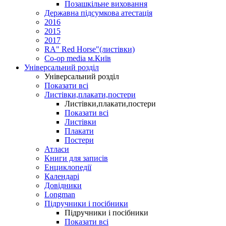
Позашкільне виховання
Державна підсумкова атестація
2016
2015
2017
RA" Red Horse"(листівки)
Co-op media м.Київ
Універсальний розділ
Універсальний розділ
Показати всі
Листівки,плакати,постери
Листівки,плакати,постери
Показати всі
Листівки
Плакати
Постери
Атласи
Книги для записів
Енциклопедії
Календарі
Довідники
Longman
Підручники і посібники
Підручники і посібники
Показати всі