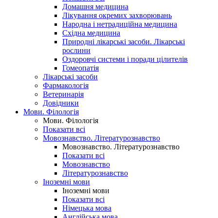
Домашня медицина
Лікування окремих захворювань
Народна і нетрадиційна медицина
Східна медицина
Природні лікарські засоби. Лікарські
рослини
Оздоровчі системи і поради цілителів
Гомеопатія
Лікарські засоби
Фармакологія
Ветеринарія
Довідники
Мови. Філологія
Мови. Філологія
Показати всі
Мовознавство. Літературознавство
Мовознавство. Літературознавство
Показати всі
Мовознавство
Літературознавство
Іноземні мови
Іноземні мови
Показати всі
Німецька мова
Англійська мова