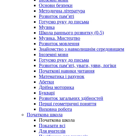
Основи безпеки
Методична література
Розвиток пам’яті
Готуємо руку до письма
Музика
Школа раннього розвитку (0-5)
Музика. Мистецтво
Розвиток мовлення
Знайомство з навколишнім середовищем
Іноземні мови
Готуємо руку до письма
Розвиток пам’яті, уваги, уяви, логіки
Початкові навики читання
Математика і рахунок
Абетки
Дрібна моторика
Букварі
Розвиток загальних здібностей
Перші геометричні поняття
Виховна робота
Початкова школа
Початкова школа
Показати всі
Для вчителів