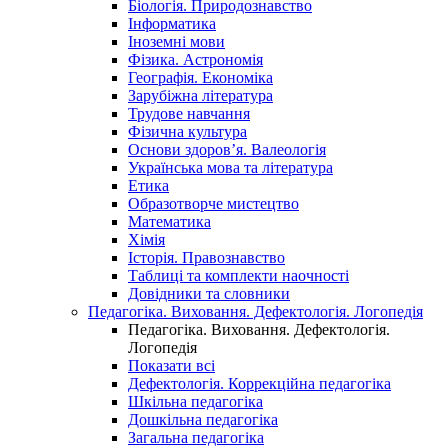
Біологія. Природознавство
Інформатика
Іноземні мови
Фізика. Астрономія
Географія. Економіка
Зарубіжна література
Трудове навчання
Фізична культура
Основи здоров’я. Валеологія
Українська мова та література
Етика
Образотворче мистецтво
Математика
Хімія
Історія. Правознавство
Таблиці та комплекти наочності
Довідники та словники
Педагогіка. Виховання. Дефектологія. Логопедія
Педагогіка. Виховання. Дефектологія.
Логопедія
Показати всі
Дефектологія. Коррекційна педагогіка
Шкільна педагогіка
Дошкільна педагогіка
Загальна педагогіка