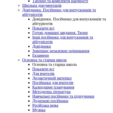
Таблиці та комплекти наочності
Шкільна документація
Довідники. Посібники для випускників та
абітурієнтів
Довідники. Посібники для випускників та
абітурієнтів
Показати всі
Готові домашні завдання. Твори
Інші посібники для випускників та
абітурієнтів
Довідники
Зовнішнє незалежне оцінювання
Екзамени
Основна та старша школа
Основна та старша школа
Показати всі
Для вчителів
Дидактичний матеріал
Посібники для вчителів
Календарне планування
Методична література
Навчальні посібники та підручники
Додаткові посібники
Російська мова
Музика