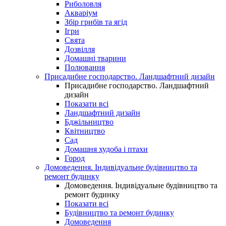
Риболовля
Акваріум
Збір грибів та ягід
Ігри
Свята
Дозвілля
Домашні тварини
Полювання
Присадибне господарство. Ландшафтний дизайн
Присадибне господарство. Ландшафтний
дизайн
Показати всі
Ландшафтний дизайн
Бджільництво
Квітництво
Сад
Домашня худоба і птахи
Город
Домоведення. Індивідуальне будівництво та
ремонт будинку
Домоведення. Індивідуальне будівництво та
ремонт будинку
Показати всі
Будівництво та ремонт будинку
Домоведення