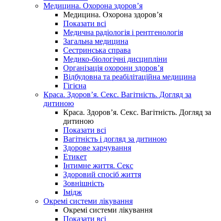
Медицина. Охорона здоров’я
Медицина. Охорона здоров’я
Показати всі
Медична радіологія і рентгенологія
Загальна медицина
Сестринська справа
Медико-біологічні дисципліни
Організація охорони здоров’я
Відбудовна та реабілітаційна медицина
Гігієна
Краса. Здоров’я. Секс. Вагітність. Догляд за
дитиною
Краса. Здоров’я. Секс. Вагітність. Догляд за
дитиною
Показати всі
Вагітність і догляд за дитиною
Здорове харчування
Етикет
Інтимне життя. Секс
Здоровий спосіб життя
Зовнішність
Імідж
Окремі системи лікування
Окремі системи лікування
Показати всі