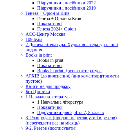
Підручники і посібники 2022
Підручники і посібники 2019
Генеза + Оріон м Київ
Генеза + Оріон м Київ
Показати всі
Генеза 2024+ Оріон
АСС-Центр Москва
109.te.ua
2 Дитяча література. Художня література. Інші
видання.
Books in print
Books in print
Показати всі
Books in print. Дитяча література
АРХІВ (до вияснення) (див коментар)(тримати
пустою)
Книги не для продажу
Без Цінника
1 Навчальна література
1 Навчальна література
Показати всі
Підручники для 2, 4 та 7, 8 класів
8. Розпродаж (продані переглянути і в резерв)
(переглядати раз на місяць)
9-2. Резерв (досписувати)