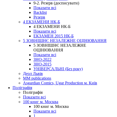
9-2. Резерв (досписувати)
Показати всі
Backlist
Резерв
4 ЕКЗАМЕНИ НК-Б
4 ЕКЗАМЕНИ НК-Б
Показати всі
ЕКЗАМЕН 2015 НК-Б
5 ЗОВНІШНЄ НЕЗАЛЕЖНЕ ОЦІНЮВАННЯ
5 ЗОВНІШНЄ НЕЗАЛЕЖНЕ
ОЦІНЮВАННЯ
Показати всі
ЗНО-2022
ЗНО-2015
УНІВЕРСАЛЬНІ (Без року)
Деол Львів
MM publications
Asgardian Comics, Ugar Production м. Київ
Поліграфія
Поліграфія
Показати всі
100 книг м. Москва
100 книг м. Москва
Показати всі
1