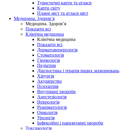
Туристичні карти та атласи
Карти світу
Плани міст та атласи міст
Медицина. Здоров’я
Медицина. Здоров’я
Показати всі
Клінічна медицина
Клінічна медицина
Показати всі
Дерматовенерологія
Стоматологія
Гінекологія
Педіатрія
Діагностика і терапія інших захворювань
Хірургія
Акушерство
Психіатрія
Внутрішні хвороби
Анестезіологія
Неврологія
Реаніматологія
Онкологія
Урологія
Інфекційні і паразитарні хвороби
Токсикологія