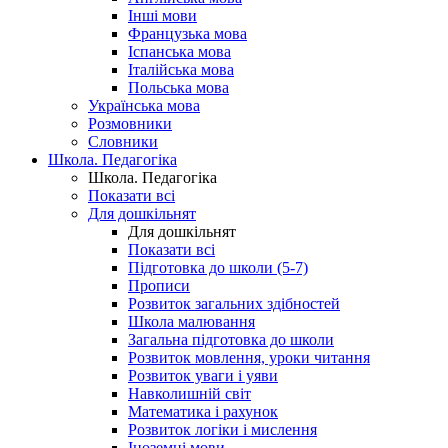
Інші мови
Французька мова
Іспанська мова
Італійська мова
Польська мова
Українська мова
Розмовники
Словники
Школа. Педагогіка
Школа. Педагогіка
Показати всі
Для дошкільнят
Для дошкільнят
Показати всі
Підготовка до школи (5-7)
Прописи
Розвиток загальних здібностей
Школа малювання
Загальна підготовка до школи
Розвиток мовлення, уроки читання
Розвиток уваги і уяви
Навколишній світ
Математика і рахунок
Розвиток логіки і мислення
Іноземні мови