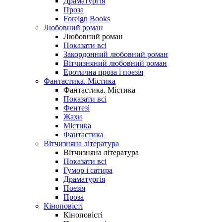
Драматургія
Проза
Foreign Books
Любовний роман
Любовний роман
Показати всі
Закордонний любовний роман
Вітчизняний любовний роман
Еротична проза і поезія
Фантастика. Містика
Фантастика. Містика
Показати всі
Фентезі
Жахи
Містика
Фантастика
Вітчизняна література
Вітчизняна література
Показати всі
Гумор і сатира
Драматургія
Поезія
Проза
Кіноповісті
Кіноповісті