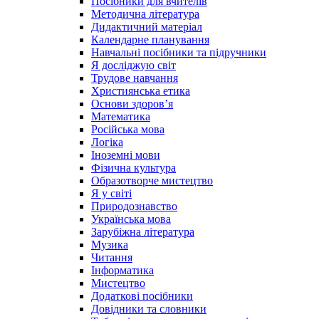
Посібники для вчителів
Методична література
Дидактичний матеріал
Календарне планування
Навчальні посібники та підручники
Я досліджую світ
Трудове навчання
Християнська етика
Основи здоров’я
Математика
Російська мова
Логіка
Іноземні мови
Фізична культура
Образотворче мистецтво
Я у світі
Природознавство
Українська мова
Зарубіжна література
Музика
Читання
Інформатика
Мистецтво
Додаткові посібники
Довідники та словники