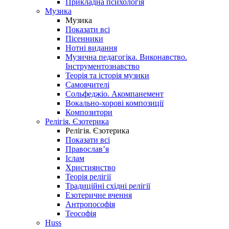
Прикладна психологія
Музика
Музика
Показати всі
Пісенники
Нотні видання
Музична педагогіка. Виконавство.
Інструментознавство
Теорія та історія музики
Самовчителі
Сольфеджіо. Акомпанемент
Вокально-хорові композиції
Композитори
Релігія. Єзотерика
Релігія. Єзотерика
Показати всі
Православ’я
Іслам
Християнство
Теорія релігії
Традиційні східні релігії
Езотеричне вчення
Антропософія
Теософія
Huss