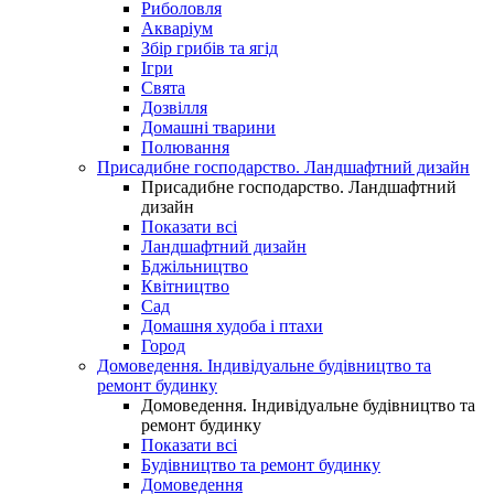
Риболовля
Акваріум
Збір грибів та ягід
Ігри
Свята
Дозвілля
Домашні тварини
Полювання
Присадибне господарство. Ландшафтний дизайн
Присадибне господарство. Ландшафтний
дизайн
Показати всі
Ландшафтний дизайн
Бджільництво
Квітництво
Сад
Домашня худоба і птахи
Город
Домоведення. Індивідуальне будівництво та
ремонт будинку
Домоведення. Індивідуальне будівництво та
ремонт будинку
Показати всі
Будівництво та ремонт будинку
Домоведення