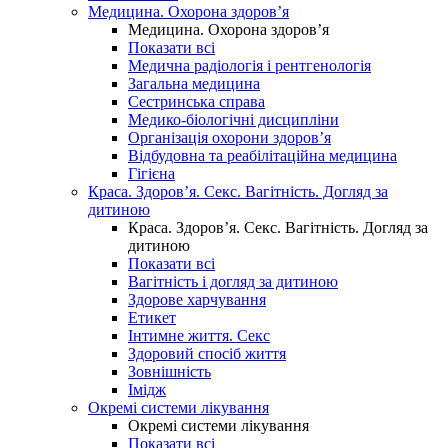
Медицина. Охорона здоров’я
Медицина. Охорона здоров’я
Показати всі
Медична радіологія і рентгенологія
Загальна медицина
Сестринська справа
Медико-біологічні дисципліни
Організація охорони здоров’я
Відбудовна та реабілітаційна медицина
Гігієна
Краса. Здоров’я. Секс. Вагітність. Догляд за
дитиною
Краса. Здоров’я. Секс. Вагітність. Догляд за
дитиною
Показати всі
Вагітність і догляд за дитиною
Здорове харчування
Етикет
Інтимне життя. Секс
Здоровий спосіб життя
Зовнішність
Імідж
Окремі системи лікування
Окремі системи лікування
Показати всі