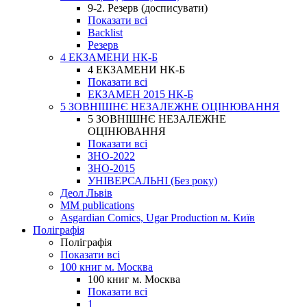
9-2. Резерв (досписувати)
Показати всі
Backlist
Резерв
4 ЕКЗАМЕНИ НК-Б
4 ЕКЗАМЕНИ НК-Б
Показати всі
ЕКЗАМЕН 2015 НК-Б
5 ЗОВНІШНЄ НЕЗАЛЕЖНЕ ОЦІНЮВАННЯ
5 ЗОВНІШНЄ НЕЗАЛЕЖНЕ
ОЦІНЮВАННЯ
Показати всі
ЗНО-2022
ЗНО-2015
УНІВЕРСАЛЬНІ (Без року)
Деол Львів
MM publications
Asgardian Comics, Ugar Production м. Київ
Поліграфія
Поліграфія
Показати всі
100 книг м. Москва
100 книг м. Москва
Показати всі
1