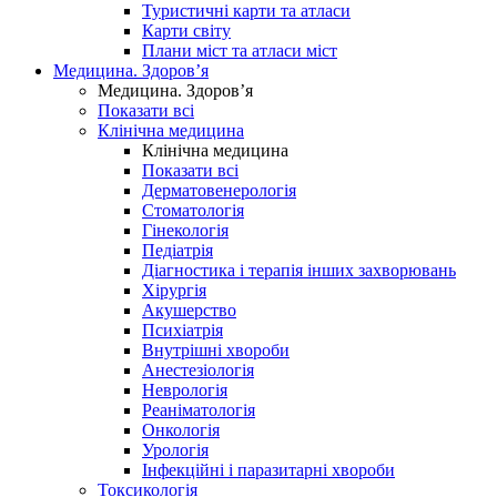
Туристичні карти та атласи
Карти світу
Плани міст та атласи міст
Медицина. Здоров’я
Медицина. Здоров’я
Показати всі
Клінічна медицина
Клінічна медицина
Показати всі
Дерматовенерологія
Стоматологія
Гінекологія
Педіатрія
Діагностика і терапія інших захворювань
Хірургія
Акушерство
Психіатрія
Внутрішні хвороби
Анестезіологія
Неврологія
Реаніматологія
Онкологія
Урологія
Інфекційні і паразитарні хвороби
Токсикологія