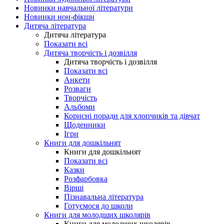
Новинки навчальної літератури
Новинки нон-фікшн
Дитяча література
Дитяча література
Показати всі
Дитяча творчість і дозвілля
Дитяча творчість і дозвілля
Показати всі
Анкети
Розваги
Творчість
Альбоми
Корисні поради для хлопчиків та дівчат
Щоденники
Ігри
Книги для дошкільнят
Книги для дошкільнят
Показати всі
Казки
Розфарбовка
Вірші
Пізнавальна література
Готуємося до школи
Книги для молодших школярів
Книги для молодших школярів