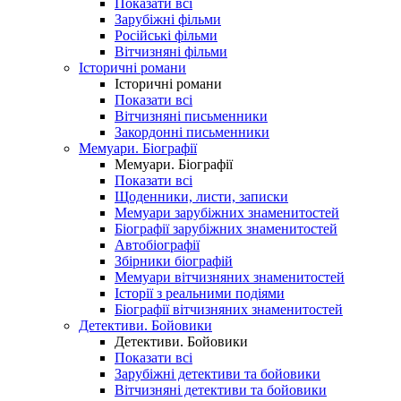
Показати всі
Зарубіжні фільми
Російські фільми
Вітчизняні фільми
Історичні романи
Історичні романи
Показати всі
Вітчизняні письменники
Закордонні письменники
Мемуари. Біографії
Мемуари. Біографії
Показати всі
Щоденники, листи, записки
Мемуари зарубіжних знаменитостей
Біографії зарубіжних знаменитостей
Автобіографії
Збірники біографій
Мемуари вітчизняних знаменитостей
Історії з реальними подіями
Біографії вітчизняних знаменитостей
Детективи. Бойовики
Детективи. Бойовики
Показати всі
Зарубіжні детективи та бойовики
Вітчизняні детективи та бойовики