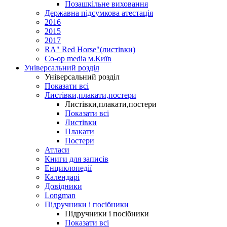
Позашкільне виховання
Державна підсумкова атестація
2016
2015
2017
RA" Red Horse"(листівки)
Co-op media м.Київ
Універсальний розділ
Універсальний розділ
Показати всі
Листівки,плакати,постери
Листівки,плакати,постери
Показати всі
Листівки
Плакати
Постери
Атласи
Книги для записів
Енциклопедії
Календарі
Довідники
Longman
Підручники і посібники
Підручники і посібники
Показати всі