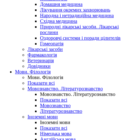
Домашня медицина
Лікування окремих захворювань
Народна і нетрадиційна медицина
Східна медицина
Природні лікарські засоби. Лікарські
рослини
Оздоровчі системи і поради цілителів
Гомеопатія
Лікарські засоби
Фармакологія
Ветеринарія
Довідники
Мови. Філологія
Мови. Філологія
Показати всі
Мовознавство. Літературознавство
Мовознавство. Літературознавство
Показати всі
Мовознавство
Літературознавство
Іноземні мови
Іноземні мови
Показати всі
Німецька мова
Англійська мова