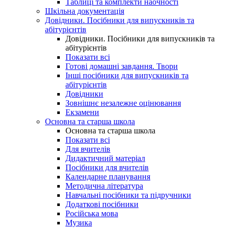
Таблиці та комплекти наочності
Шкільна документація
Довідники. Посібники для випускників та
абітурієнтів
Довідники. Посібники для випускників та
абітурієнтів
Показати всі
Готові домашні завдання. Твори
Інші посібники для випускників та
абітурієнтів
Довідники
Зовнішнє незалежне оцінювання
Екзамени
Основна та старша школа
Основна та старша школа
Показати всі
Для вчителів
Дидактичний матеріал
Посібники для вчителів
Календарне планування
Методична література
Навчальні посібники та підручники
Додаткові посібники
Російська мова
Музика