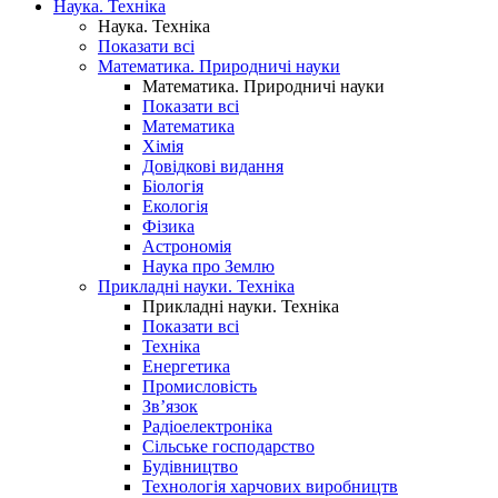
Наука. Техніка
Наука. Техніка
Показати всі
Математика. Природничі науки
Математика. Природничі науки
Показати всі
Математика
Хімія
Довідкові видання
Біологія
Екологія
Фізика
Астрономія
Наука про Землю
Прикладні науки. Техніка
Прикладні науки. Техніка
Показати всі
Техніка
Енергетика
Промисловість
Зв’язок
Радіоелектроніка
Сільське господарство
Будівництво
Технологія харчових виробництв