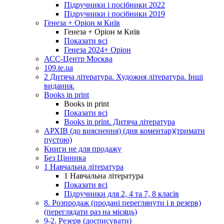
Підручники і посібники 2022
Підручники і посібники 2019
Генеза + Оріон м Київ
Генеза + Оріон м Київ
Показати всі
Генеза 2024+ Оріон
АСС-Центр Москва
109.te.ua
2 Дитяча література. Художня література. Інші
видання.
Books in print
Books in print
Показати всі
Books in print. Дитяча література
АРХІВ (до вияснення) (див коментар)(тримати
пустою)
Книги не для продажу
Без Цінника
1 Навчальна література
1 Навчальна література
Показати всі
Підручники для 2, 4 та 7, 8 класів
8. Розпродаж (продані переглянути і в резерв)
(переглядати раз на місяць)
9-2. Резерв (досписувати)