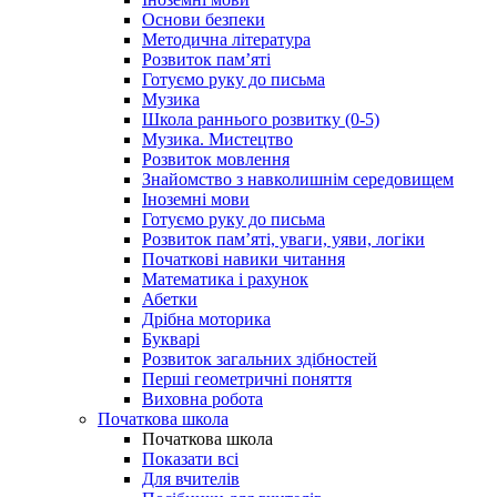
Основи безпеки
Методична література
Розвиток пам’яті
Готуємо руку до письма
Музика
Школа раннього розвитку (0-5)
Музика. Мистецтво
Розвиток мовлення
Знайомство з навколишнім середовищем
Іноземні мови
Готуємо руку до письма
Розвиток пам’яті, уваги, уяви, логіки
Початкові навики читання
Математика і рахунок
Абетки
Дрібна моторика
Букварі
Розвиток загальних здібностей
Перші геометричні поняття
Виховна робота
Початкова школа
Початкова школа
Показати всі
Для вчителів