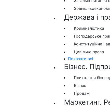
Загальні питання 
Зовнішньоекономіч
Держава і пр
Криміналістика
Господарське пра
Конституційне і а
Цивільне право
Показати всі
Бізнес. Підпр
Психологія бізнес
Бізнес
Продажі
Маркетинг. Р