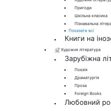
Пригоди
Шкільна класика
Пізнавальна літер
Показати всі
Книги на іно
Художня література
Зарубіжна лі
Поезія
Драматургія
Проза
Foreign Books
Любовний ро