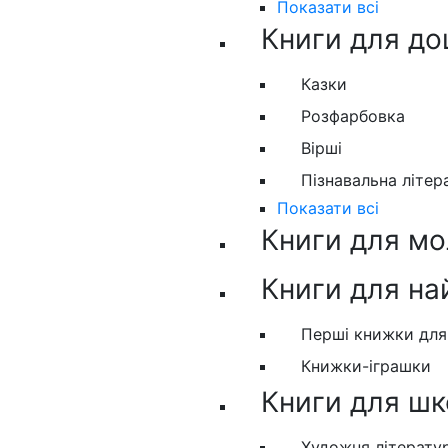
Показати всі
Книги для до
Казки
Розфарбовка
Вірші
Пізнавальна літер
Показати всі
Книги для м
Книги для н
Перші книжки дл
Книжки-іграшки
Книги для шк
Художня літерату