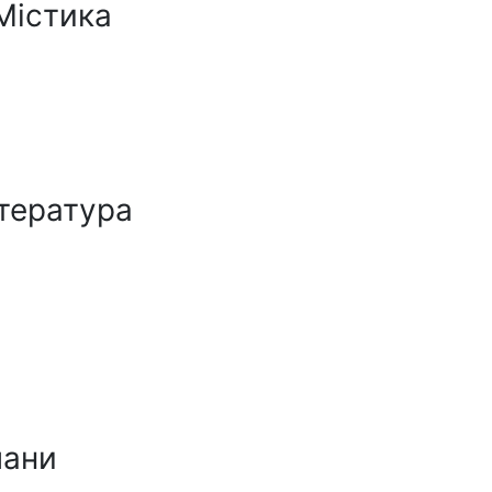
Містика
ітература
мани