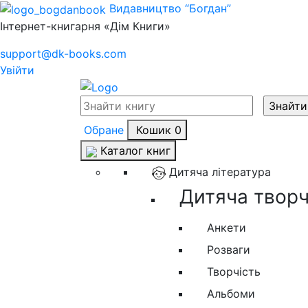
Видавництво “Богдан”
Інтернет-книгарня «Дім Книги»
support@dk-books.com
Увійти
Обране
Кошик
0
Каталог книг
Дитяча література
Дитяча творчі
Анкети
Розваги
Творчість
Альбоми