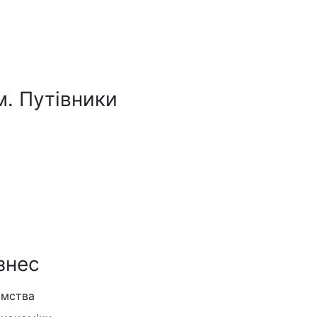
м. Путівники
знес
ємства