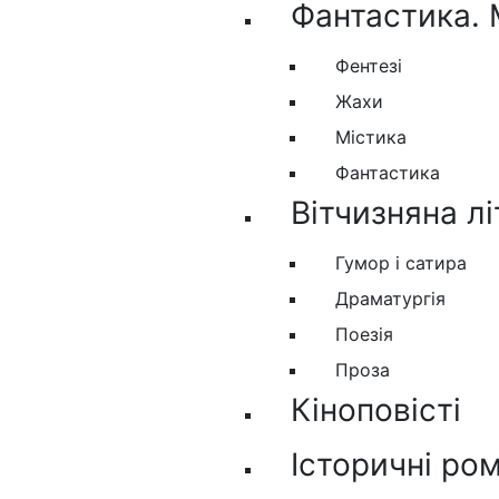
Фантастика. 
Фентезі
Жахи
Містика
Фантастика
Вітчизняна л
Гумор і сатира
Драматургія
Поезія
Проза
Кіноповісті
Історичні ро