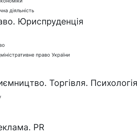
економіки
на діяльність
аво. Юриспруденція
во
дміністративне право України
иємництво. Торгівля. Психологія
у
еклама. PR