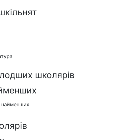
шкільнят
атура
олодших школярів
айменших
я найменших
олярів
ра