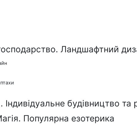
господарство. Ландшафтний диз
айн
 птахи
 Індивідуальне будівництво та 
Магія. Популярна езотерика