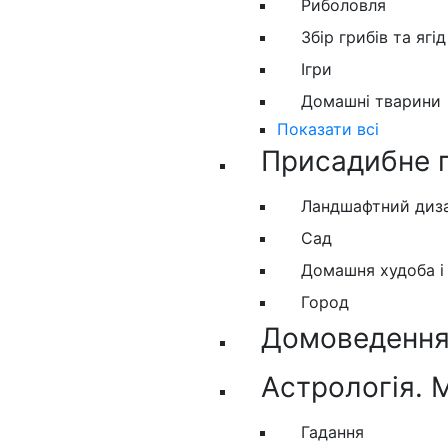
Риболовля
Збір грибів та ягід
Ігри
Домашні тварини
Показати всі
Присадибне 
Ландшафтний диз
Сад
Домашня худоба і
Город
Домоведення.
Астрологія. 
Гадання