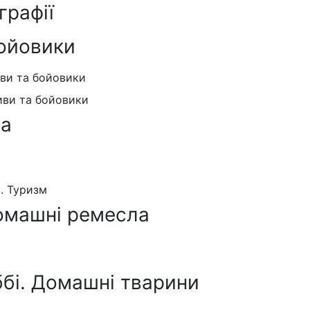
графії
ойовики
иви та бойовики
иви та бойовики
ра
я. Туризм
омашні ремесла
ббі. Домашні тварини