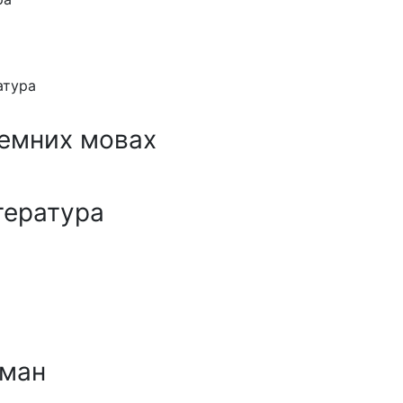
атура
земних мовах
тература
ман