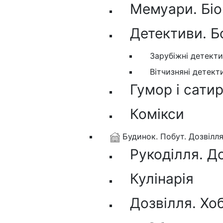
Мемуари. Біо
Детективи. Б
Зарубіжні детект
Вітчизняні детект
Гумор і сати
Комікси
Будинок. Побут. Дозвілл
Рукоділля. Д
Кулінарія
Дозвілля. Хо