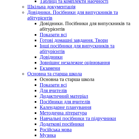
Таблиці та комплекти наочності
Шкільна документація
Довідники. Посібники для випускників та
абітурієнтів
Довідники. Посібники для випускників та
абітурієнтів
Показати всі
Готові домашні завдання. Твори
Інші посібники для випускників та
абітурієнтів
Довідники
Зовнішнє незалежне оцінювання
Екзамени
Основна та старша школа
Основна та старша школа
Показати всі
Для вчителів
Дидактичний матеріал
Посібники для вчителів
Календарне планування
Методична література
Навчальні посібники та підручники
Додаткові посібники
Російська мова
Музика