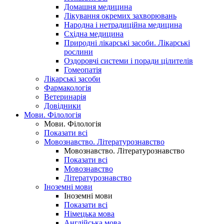
Домашня медицина
Лікування окремих захворювань
Народна і нетрадиційна медицина
Східна медицина
Природні лікарські засоби. Лікарські
рослини
Оздоровчі системи і поради цілителів
Гомеопатія
Лікарські засоби
Фармакологія
Ветеринарія
Довідники
Мови. Філологія
Мови. Філологія
Показати всі
Мовознавство. Літературознавство
Мовознавство. Літературознавство
Показати всі
Мовознавство
Літературознавство
Іноземні мови
Іноземні мови
Показати всі
Німецька мова
Англійська мова