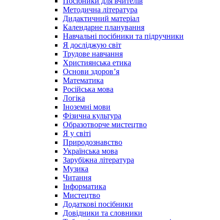
Посібники для вчителів
Методична література
Дидактичний матеріал
Календарне планування
Навчальні посібники та підручники
Я досліджую світ
Трудове навчання
Християнська етика
Основи здоров’я
Математика
Російська мова
Логіка
Іноземні мови
Фізична культура
Образотворче мистецтво
Я у світі
Природознавство
Українська мова
Зарубіжна література
Музика
Читання
Інформатика
Мистецтво
Додаткові посібники
Довідники та словники