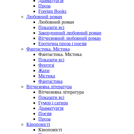
Драматургія
Проза
Foreign Books
Любовний роман
Любовний роман
Показати всі
Закордонний любовний роман
Вітчизняний любовний роман
Еротична проза і поезія
Фантастика. Містика
Фантастика. Містика
Показати всі
Фентезі
Жахи
Містика
Фантастика
Вітчизняна література
Вітчизняна література
Показати всі
Гумор і сатира
Драматургія
Поезія
Проза
Кіноповісті
Кіноповісті