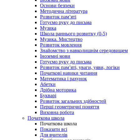
Основи безпеки
Методична література
Розвиток пам’яті
Готуємо руку до письма
Музика
Школа раннього розвитку (0-5)
Музика. Мистецтво
Розвиток мовлення
Знайомство з навколишнім середовищем
Іноземні мови
Готуємо руку до письма
Розвиток пам’яті, уваги, уяви, логіки
Початкові навики читання
Математика і рахунок
Абетки
Дрібна моторика
Букварі
Розвиток загальних здібностей
Перші геометричні поняття
Виховна робота
Початкова школа
Початкова школа
Показати всі
Для вчителів