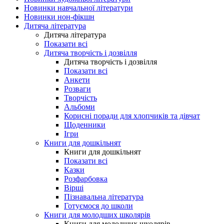
Новинки навчальної літератури
Новинки нон-фікшн
Дитяча література
Дитяча література
Показати всі
Дитяча творчість і дозвілля
Дитяча творчість і дозвілля
Показати всі
Анкети
Розваги
Творчість
Альбоми
Корисні поради для хлопчиків та дівчат
Щоденники
Ігри
Книги для дошкільнят
Книги для дошкільнят
Показати всі
Казки
Розфарбовка
Вірші
Пізнавальна література
Готуємося до школи
Книги для молодших школярів
Книги для молодших школярів