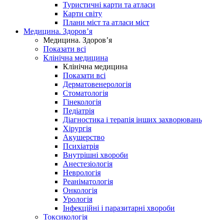
Туристичні карти та атласи
Карти світу
Плани міст та атласи міст
Медицина. Здоров’я
Медицина. Здоров’я
Показати всі
Клінічна медицина
Клінічна медицина
Показати всі
Дерматовенерологія
Стоматологія
Гінекологія
Педіатрія
Діагностика і терапія інших захворювань
Хірургія
Акушерство
Психіатрія
Внутрішні хвороби
Анестезіологія
Неврологія
Реаніматологія
Онкологія
Урологія
Інфекційні і паразитарні хвороби
Токсикологія