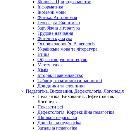
Біологія. Природознавство
Інформатика
Іноземні мови
Фізика. Астрономія
Географія. Економіка
Зарубіжна література
Трудове навчання
Фізична культура
Основи здоров’я. Валеологія
Українська мова та література
Етика
Образотворче мистецтво
Математика
Хімія
Історія. Правознавство
Таблиці та комплекти наочності
Довідники та словники
Педагогіка. Виховання. Дефектологія. Логопедія
Педагогіка. Виховання. Дефектологія.
Логопедія
Показати всі
Дефектологія. Коррекційна педагогіка
Шкільна педагогіка
Дошкільна педагогіка
Загальна педагогіка