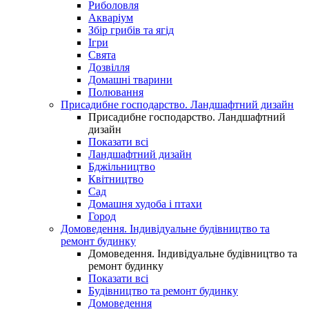
Риболовля
Акваріум
Збір грибів та ягід
Ігри
Свята
Дозвілля
Домашні тварини
Полювання
Присадибне господарство. Ландшафтний дизайн
Присадибне господарство. Ландшафтний
дизайн
Показати всі
Ландшафтний дизайн
Бджільництво
Квітництво
Сад
Домашня худоба і птахи
Город
Домоведення. Індивідуальне будівництво та
ремонт будинку
Домоведення. Індивідуальне будівництво та
ремонт будинку
Показати всі
Будівництво та ремонт будинку
Домоведення