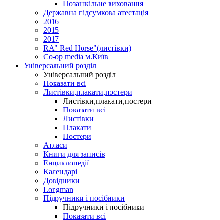
Позашкільне виховання
Державна підсумкова атестація
2016
2015
2017
RA" Red Horse"(листівки)
Co-op media м.Київ
Універсальний розділ
Універсальний розділ
Показати всі
Листівки,плакати,постери
Листівки,плакати,постери
Показати всі
Листівки
Плакати
Постери
Атласи
Книги для записів
Енциклопедії
Календарі
Довідники
Longman
Підручники і посібники
Підручники і посібники
Показати всі