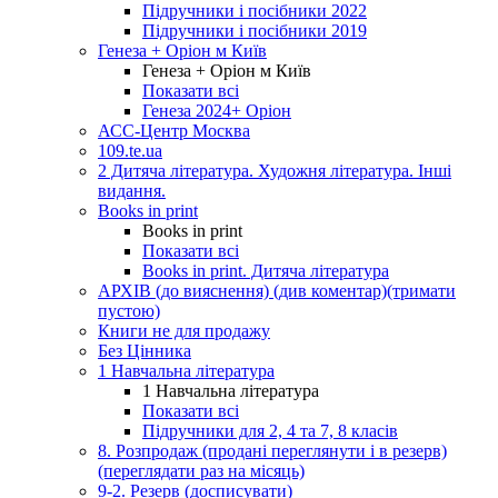
Підручники і посібники 2022
Підручники і посібники 2019
Генеза + Оріон м Київ
Генеза + Оріон м Київ
Показати всі
Генеза 2024+ Оріон
АСС-Центр Москва
109.te.ua
2 Дитяча література. Художня література. Інші
видання.
Books in print
Books in print
Показати всі
Books in print. Дитяча література
АРХІВ (до вияснення) (див коментар)(тримати
пустою)
Книги не для продажу
Без Цінника
1 Навчальна література
1 Навчальна література
Показати всі
Підручники для 2, 4 та 7, 8 класів
8. Розпродаж (продані переглянути і в резерв)
(переглядати раз на місяць)
9-2. Резерв (досписувати)