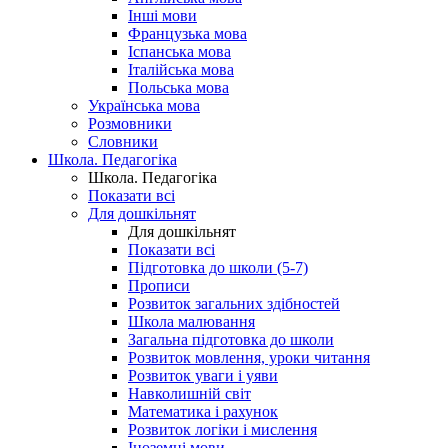
Інші мови
Французька мова
Іспанська мова
Італійська мова
Польська мова
Українська мова
Розмовники
Словники
Школа. Педагогіка
Школа. Педагогіка
Показати всі
Для дошкільнят
Для дошкільнят
Показати всі
Підготовка до школи (5-7)
Прописи
Розвиток загальних здібностей
Школа малювання
Загальна підготовка до школи
Розвиток мовлення, уроки читання
Розвиток уваги і уяви
Навколишній світ
Математика і рахунок
Розвиток логіки і мислення
Іноземні мови