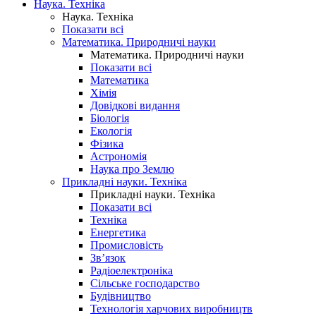
Наука. Техніка
Наука. Техніка
Показати всі
Математика. Природничі науки
Математика. Природничі науки
Показати всі
Математика
Хімія
Довідкові видання
Біологія
Екологія
Фізика
Астрономія
Наука про Землю
Прикладні науки. Техніка
Прикладні науки. Техніка
Показати всі
Техніка
Енергетика
Промисловість
Зв’язок
Радіоелектроніка
Сільське господарство
Будівництво
Технологія харчових виробництв