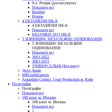
9-2. Резерв (досписувати)
Показати всі
Backlist
Резерв
4 ЕКЗАМЕНИ НК-Б
4 ЕКЗАМЕНИ НК-Б
Показати всі
ЕКЗАМЕН 2015 НК-Б
5 ЗОВНІШНЄ НЕЗАЛЕЖНЕ ОЦІНЮВАННЯ
5 ЗОВНІШНЄ НЕЗАЛЕЖНЕ
ОЦІНЮВАННЯ
Показати всі
ЗНО-2022
ЗНО-2015
УНІВЕРСАЛЬНІ (Без року)
Деол Львів
MM publications
Asgardian Comics, Ugar Production м. Київ
Поліграфія
Поліграфія
Показати всі
100 книг м. Москва
100 книг м. Москва
Показати всі
1