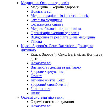
Медицина. Охорона здоров’я
Медицина. Охорона здоров’я
Показати всі
Медична радіологія і рентгенологія
Загальна медицина
Сестринська справа
Медико-біологічні дисципліни
Організація охорони здоров’я
Відбудовна та реабілітаційна медицина
Гігієна
Краса. Здоров’я. Секс. Вагітність. Догляд за
дитиною
Краса. Здоров’я. Секс. Вагітність. Догляд за
дитиною
Показати всі
Вагітність і догляд за дитиною
Здорове харчування
Етикет
Інтимне життя. Секс
Здоровий спосіб життя
Зовнішність
Імідж
Окремі системи лікування
Окремі системи лікування
Показати всі