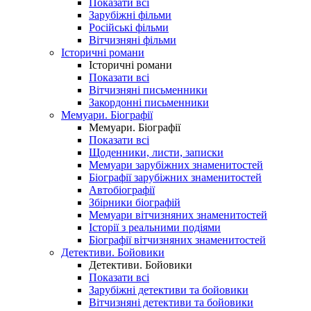
Показати всі
Зарубіжні фільми
Російські фільми
Вітчизняні фільми
Історичні романи
Історичні романи
Показати всі
Вітчизняні письменники
Закордонні письменники
Мемуари. Біографії
Мемуари. Біографії
Показати всі
Щоденники, листи, записки
Мемуари зарубіжних знаменитостей
Біографії зарубіжних знаменитостей
Автобіографії
Збірники біографій
Мемуари вітчизняних знаменитостей
Історії з реальними подіями
Біографії вітчизняних знаменитостей
Детективи. Бойовики
Детективи. Бойовики
Показати всі
Зарубіжні детективи та бойовики
Вітчизняні детективи та бойовики