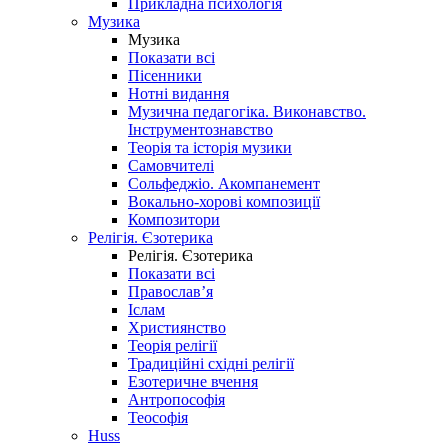
Прикладна психологія
Музика
Музика
Показати всі
Пісенники
Нотні видання
Музична педагогіка. Виконавство.
Інструментознавство
Теорія та історія музики
Самовчителі
Сольфеджіо. Акомпанемент
Вокально-хорові композиції
Композитори
Релігія. Єзотерика
Релігія. Єзотерика
Показати всі
Православ’я
Іслам
Християнство
Теорія релігії
Традиційні східні релігії
Езотеричне вчення
Антропософія
Теософія
Huss