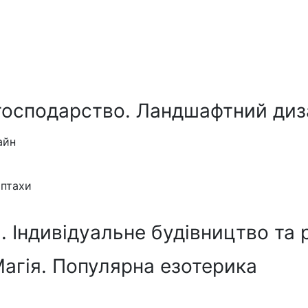
господарство. Ландшафтний диз
айн
 птахи
 Індивідуальне будівництво та 
Магія. Популярна езотерика