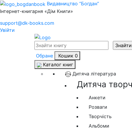
Видавництво “Богдан”
Інтернет-книгарня «Дім Книги»
support@dk-books.com
Увійти
Обране
Кошик
0
Каталог книг
Дитяча література
Дитяча творчі
Анкети
Розваги
Творчість
Альбоми