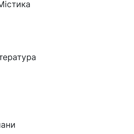
Містика
ітература
мани