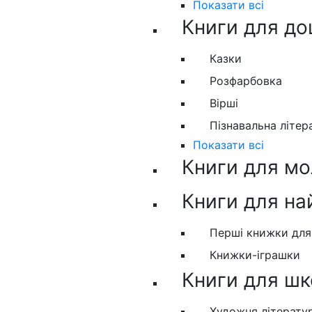
Показати всі
Книги для до
Казки
Розфарбовка
Вірші
Пізнавальна літер
Показати всі
Книги для м
Книги для н
Перші книжки дл
Книжки-іграшки
Книги для шк
Художня літерату