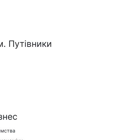
м. Путівники
знес
ємства