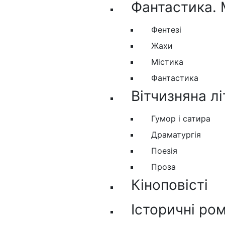
Фантастика. 
Фентезі
Жахи
Містика
Фантастика
Вітчизняна л
Гумор і сатира
Драматургія
Поезія
Проза
Кіноповісті
Історичні ро