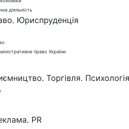
економіки
на діяльність
аво. Юриспруденція
во
дміністративне право України
иємництво. Торгівля. Психологія
у
еклама. PR