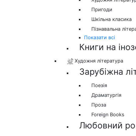
Пригоди
Шкільна класика
Пізнавальна літер
Показати всі
Книги на іно
Художня література
Зарубіжна лі
Поезія
Драматургія
Проза
Foreign Books
Любовний ро