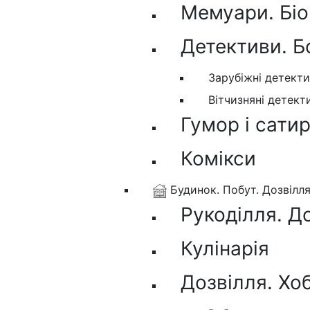
Мемуари. Біо
Детективи. Б
Зарубіжні детект
Вітчизняні детект
Гумор і сати
Комікси
Будинок. Побут. Дозвілл
Рукоділля. Д
Кулінарія
Дозвілля. Хо