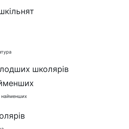
шкільнят
атура
олодших школярів
айменших
я найменших
олярів
ра