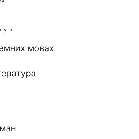
атура
земних мовах
тература
ман