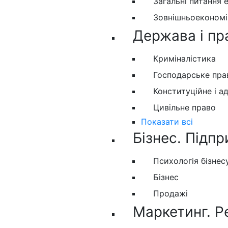
Загальні питання 
Зовнішньоекономіч
Держава і пр
Криміналістика
Господарське пра
Конституційне і а
Цивільне право
Показати всі
Бізнес. Підпр
Психологія бізнес
Бізнес
Продажі
Маркетинг. Р