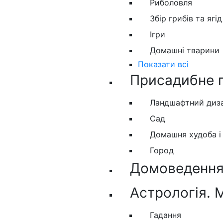
Риболовля
Збір грибів та ягід
Ігри
Домашні тварини
Показати всі
Присадибне 
Ландшафтний диз
Сад
Домашня худоба і
Город
Домоведення.
Астрологія. 
Гадання