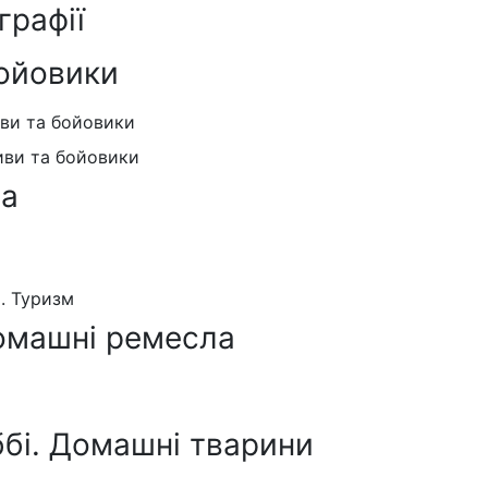
графії
ойовики
иви та бойовики
иви та бойовики
ра
я. Туризм
омашні ремесла
ббі. Домашні тварини