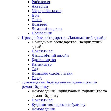
Риболовля
Акваріум
Збір грибів та ягід
Ігри
Свята
Дозвілля
Домашні тварини
Полювання
Присадибне господарство. Ландшафтний дизайн
Присадибне господарство. Ландшафтний
дизайн
Показати всі
Ландшафтний дизайн
Бджільництво
Квітництво
Сад
Домашня худоба і птахи
Город
Домоведення. Індивідуальне будівництво та
ремонт будинку
Домоведення. Індивідуальне будівництво та
ремонт будинку
Показати всі
Будівництво та ремонт будинку
Домоведення