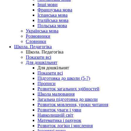
Інші мови
Французька мова
Іспанська мова
Італійська мова
Польська мова
Українська мова
Розмовники
Словники
Школа. Педагогіка
Школа. Педагогіка
Показати всі
Для дошкільнят
Для дошкільнят
Показати всі
Підготовка до школи (5-7)
Прописи
Розвиток загальних здібностей
Школа малювання
Загальна підготовка до школи
Розвиток мовлення, уроки читання
Розвиток уваги і уяви
Навколишній світ
Математика і рахунок
Розвиток логіки і мислення
Іноземні мови