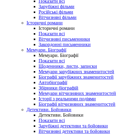
Показати всі
Зарубіжні фільми
Російські фільми
Вітчизняні фільми
Історичні романи
Історичні романи
Показати всі
Вітчизняні письменники
Закордонні письменники
Мемуари. Біографії
Мемуари. Біографії
Показати всі
Щоденники, листи, записки
Мемуари зарубіжних знаменитостей
Біографії зарубіжних знаменитостей
Автобіографії
Збірники біографій
Мемуари вітчизняних знаменитостей
Історії з реальними подіями
Біографії вітчизняних знаменитостей
Детективи. Бойовики
Детективи. Бойовики
Показати всі
Зарубіжні детективи та бойовики
Вітчизняні детективи та бойовики