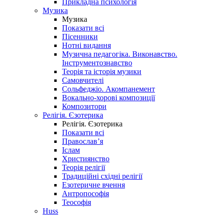
Прикладна психологія
Музика
Музика
Показати всі
Пісенники
Нотні видання
Музична педагогіка. Виконавство.
Інструментознавство
Теорія та історія музики
Самовчителі
Сольфеджіо. Акомпанемент
Вокально-хорові композиції
Композитори
Релігія. Єзотерика
Релігія. Єзотерика
Показати всі
Православ’я
Іслам
Християнство
Теорія релігії
Традиційні східні релігії
Езотеричне вчення
Антропософія
Теософія
Huss