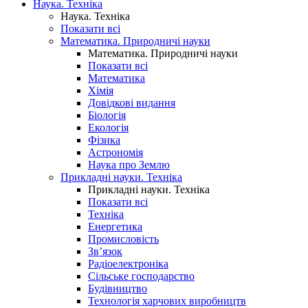
Наука. Техніка
Наука. Техніка
Показати всі
Математика. Природничі науки
Математика. Природничі науки
Показати всі
Математика
Хімія
Довідкові видання
Біологія
Екологія
Фізика
Астрономія
Наука про Землю
Прикладні науки. Техніка
Прикладні науки. Техніка
Показати всі
Техніка
Енергетика
Промисловість
Зв’язок
Радіоелектроніка
Сільське господарство
Будівництво
Технологія харчових виробництв