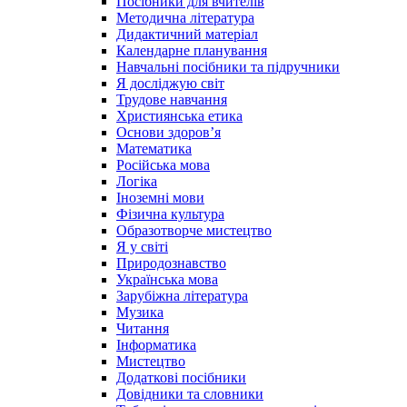
Посібники для вчителів
Методична література
Дидактичний матеріал
Календарне планування
Навчальні посібники та підручники
Я досліджую світ
Трудове навчання
Християнська етика
Основи здоров’я
Математика
Російська мова
Логіка
Іноземні мови
Фізична культура
Образотворче мистецтво
Я у світі
Природознавство
Українська мова
Зарубіжна література
Музика
Читання
Інформатика
Мистецтво
Додаткові посібники
Довідники та словники