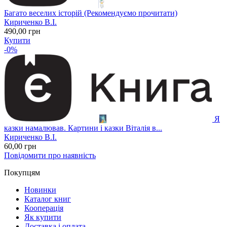
Багато веселих історій (Рекомендуємо прочитати)
Кириченко В.І.
490
,00
грн
Купити
-0%
Я
казки намалював. Картини і казки Віталія в...
Кириченко В.І.
60
,00
грн
Повідомити про наявність
Покупцям
Новинки
Каталог книг
Кооперація
Як купити
Доставка і оплата