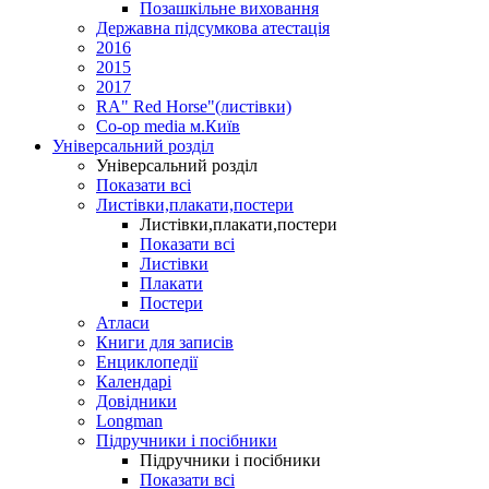
Позашкільне виховання
Державна підсумкова атестація
2016
2015
2017
RA" Red Horse"(листівки)
Co-op media м.Київ
Універсальний розділ
Універсальний розділ
Показати всі
Листівки,плакати,постери
Листівки,плакати,постери
Показати всі
Листівки
Плакати
Постери
Атласи
Книги для записів
Енциклопедії
Календарі
Довідники
Longman
Підручники і посібники
Підручники і посібники
Показати всі