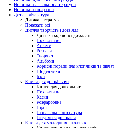
Новинки навчальної літератури
Новинки нон-фікшн
Дитяча література
Дитяча література
Показати всі
Дитяча творчість і дозвілля
Дитяча творчість і дозвілля
Показати всі
Анкети
Розваги
Творчість
Альбоми
Корисні поради для хлопчиків та дівчат
Щоденники
Ігри
Книги для дошкільнят
Книги для дошкільнят
Показати всі
Казки
Розфарбовка
Вірші
Пізнавальна література
Готуємося до школи
Книги для молодших школярів
Книги для молодших школярів