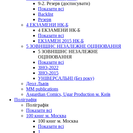
9-2. Резерв (досписувати)
Показати всі
Backlist
Резерв
4 ЕКЗАМЕНИ НК-Б
4 ЕКЗАМЕНИ НК-Б
Показати всі
ЕКЗАМЕН 2015 НК-Б
5 ЗОВНІШНЄ НЕЗАЛЕЖНЕ ОЦІНЮВАННЯ
5 ЗОВНІШНЄ НЕЗАЛЕЖНЕ
ОЦІНЮВАННЯ
Показати всі
ЗНО-2022
ЗНО-2015
УНІВЕРСАЛЬНІ (Без року)
Деол Львів
MM publications
Asgardian Comics, Ugar Production м. Київ
Поліграфія
Поліграфія
Показати всі
100 книг м. Москва
100 книг м. Москва
Показати всі
1