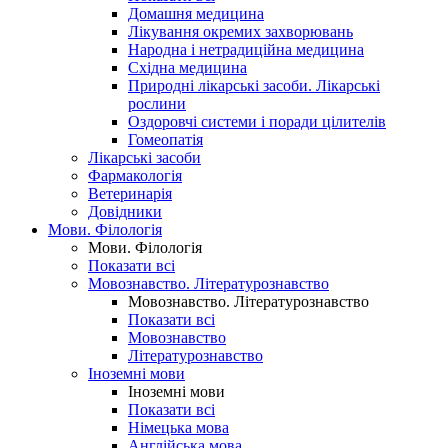
Домашня медицина
Лікування окремих захворювань
Народна і нетрадиційна медицина
Східна медицина
Природні лікарські засоби. Лікарські
рослини
Оздоровчі системи і поради цілителів
Гомеопатія
Лікарські засоби
Фармакологія
Ветеринарія
Довідники
Мови. Філологія
Мови. Філологія
Показати всі
Мовознавство. Літературознавство
Мовознавство. Літературознавство
Показати всі
Мовознавство
Літературознавство
Іноземні мови
Іноземні мови
Показати всі
Німецька мова
Англійська мова