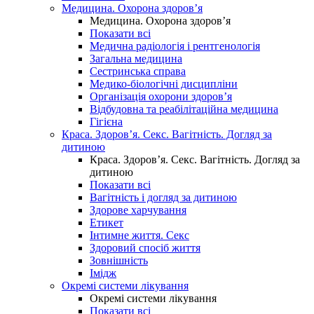
Медицина. Охорона здоров’я
Медицина. Охорона здоров’я
Показати всі
Медична радіологія і рентгенологія
Загальна медицина
Сестринська справа
Медико-біологічні дисципліни
Організація охорони здоров’я
Відбудовна та реабілітаційна медицина
Гігієна
Краса. Здоров’я. Секс. Вагітність. Догляд за
дитиною
Краса. Здоров’я. Секс. Вагітність. Догляд за
дитиною
Показати всі
Вагітність і догляд за дитиною
Здорове харчування
Етикет
Інтимне життя. Секс
Здоровий спосіб життя
Зовнішність
Імідж
Окремі системи лікування
Окремі системи лікування
Показати всі