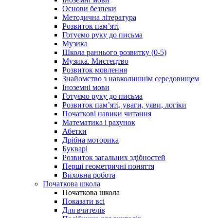
Основи безпеки
Методична література
Розвиток пам’яті
Готуємо руку до письма
Музика
Школа раннього розвитку (0-5)
Музика. Мистецтво
Розвиток мовлення
Знайомство з навколишнім середовищем
Іноземні мови
Готуємо руку до письма
Розвиток пам’яті, уваги, уяви, логіки
Початкові навики читання
Математика і рахунок
Абетки
Дрібна моторика
Букварі
Розвиток загальних здібностей
Перші геометричні поняття
Виховна робота
Початкова школа
Початкова школа
Показати всі
Для вчителів