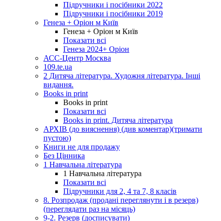
Підручники і посібники 2022
Підручники і посібники 2019
Генеза + Оріон м Київ
Генеза + Оріон м Київ
Показати всі
Генеза 2024+ Оріон
АСС-Центр Москва
109.te.ua
2 Дитяча література. Художня література. Інші
видання.
Books in print
Books in print
Показати всі
Books in print. Дитяча література
АРХІВ (до вияснення) (див коментар)(тримати
пустою)
Книги не для продажу
Без Цінника
1 Навчальна література
1 Навчальна література
Показати всі
Підручники для 2, 4 та 7, 8 класів
8. Розпродаж (продані переглянути і в резерв)
(переглядати раз на місяць)
9-2. Резерв (досписувати)