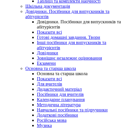
Таблиці та комплекти наочності
Шкільна документація
Довідники. Посібники для випускників та
абітурієнтів
Довідники. Посібники для випускників та
абітурієнтів
Показати всі
Готові домашні завдання. Твори
Інші посібники для випускників та
абітурієнтів
Довідники
Зовнішнє незалежне оцінювання
Екзамени
Основна та старша школа
Основна та старша школа
Показати всі
Для вчителів
Дидактичний матеріал
Посібники для вчителів
Календарне планування
Методична література
Навчальні посібники та підручники
Додаткові посібники
Російська мова
Музика