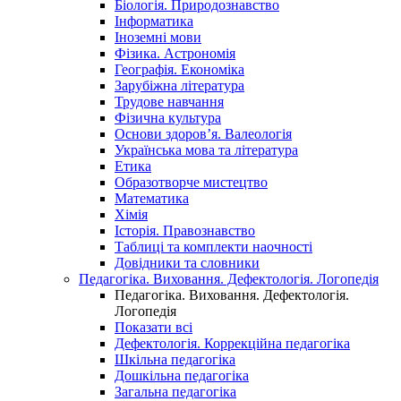
Біологія. Природознавство
Інформатика
Іноземні мови
Фізика. Астрономія
Географія. Економіка
Зарубіжна література
Трудове навчання
Фізична культура
Основи здоров’я. Валеологія
Українська мова та література
Етика
Образотворче мистецтво
Математика
Хімія
Історія. Правознавство
Таблиці та комплекти наочності
Довідники та словники
Педагогіка. Виховання. Дефектологія. Логопедія
Педагогіка. Виховання. Дефектологія.
Логопедія
Показати всі
Дефектологія. Коррекційна педагогіка
Шкільна педагогіка
Дошкільна педагогіка
Загальна педагогіка