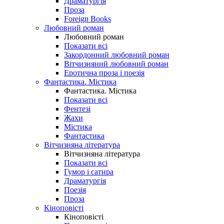
Драматургія
Проза
Foreign Books
Любовний роман
Любовний роман
Показати всі
Закордонний любовний роман
Вітчизняний любовний роман
Еротична проза і поезія
Фантастика. Містика
Фантастика. Містика
Показати всі
Фентезі
Жахи
Містика
Фантастика
Вітчизняна література
Вітчизняна література
Показати всі
Гумор і сатира
Драматургія
Поезія
Проза
Кіноповісті
Кіноповісті