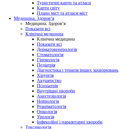
Туристичні карти та атласи
Карти світу
Плани міст та атласи міст
Медицина. Здоров’я
Медицина. Здоров’я
Показати всі
Клінічна медицина
Клінічна медицина
Показати всі
Дерматовенерологія
Стоматологія
Гінекологія
Педіатрія
Діагностика і терапія інших захворювань
Хірургія
Акушерство
Психіатрія
Внутрішні хвороби
Анестезіологія
Неврологія
Реаніматологія
Онкологія
Урологія
Інфекційні і паразитарні хвороби
Токсикологія