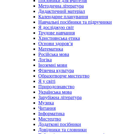
Посібники для вчителів
Методична література
Дидактичний матеріал
Календарне планування
Навчальні посібники та підручники
Я досліджую світ
Трудове навчання
Християнська етика
Основи здоров’я
Математика
Російська мова
Логіка
Іноземні мови
Фізична культура
Образотворче мистецтво
Я у світі
Природознавство
Українська мова
Зарубіжна література
Музика
Читання
Інформатика
Мистецтво
Додаткові посібники
Довідники та словники