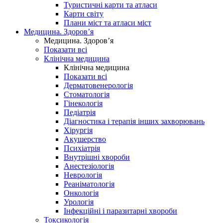
Туристичні карти та атласи
Карти світу
Плани міст та атласи міст
Медицина. Здоров’я
Медицина. Здоров’я
Показати всі
Клінічна медицина
Клінічна медицина
Показати всі
Дерматовенерологія
Стоматологія
Гінекологія
Педіатрія
Діагностика і терапія інших захворювань
Хірургія
Акушерство
Психіатрія
Внутрішні хвороби
Анестезіологія
Неврологія
Реаніматологія
Онкологія
Урологія
Інфекційні і паразитарні хвороби
Токсикологія