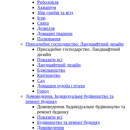
Риболовля
Акваріум
Збір грибів та ягід
Ігри
Свята
Дозвілля
Домашні тварини
Полювання
Присадибне господарство. Ландшафтний дизайн
Присадибне господарство. Ландшафтний
дизайн
Показати всі
Ландшафтний дизайн
Бджільництво
Квітництво
Сад
Домашня худоба і птахи
Город
Домоведення. Індивідуальне будівництво та
ремонт будинку
Домоведення. Індивідуальне будівництво та
ремонт будинку
Показати всі
Будівництво та ремонт будинку
Домоведення