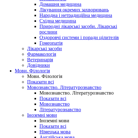
Домашня медицина
Лікування окремих захворювань
Народна і нетрадиційна медицина
Східна медицина
Природні лікарські засоби. Лікарські
рослини
Оздоровчі системи і поради цілителів
Гомеопатія
Лікарські засоби
Фармакологія
Ветеринарія
Довідники
Мови. Філологія
Мови. Філологія
Показати всі
Мовознавство. Літературознавство
Мовознавство. Літературознавство
Показати всі
Мовознавство
Літературознавство
Іноземні мови
Іноземні мови
Показати всі
Німецька мова
Англійська мова