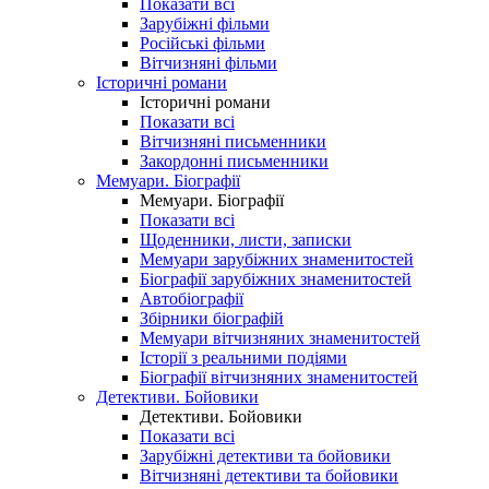
Показати всі
Зарубіжні фільми
Російські фільми
Вітчизняні фільми
Історичні романи
Історичні романи
Показати всі
Вітчизняні письменники
Закордонні письменники
Мемуари. Біографії
Мемуари. Біографії
Показати всі
Щоденники, листи, записки
Мемуари зарубіжних знаменитостей
Біографії зарубіжних знаменитостей
Автобіографії
Збірники біографій
Мемуари вітчизняних знаменитостей
Історії з реальними подіями
Біографії вітчизняних знаменитостей
Детективи. Бойовики
Детективи. Бойовики
Показати всі
Зарубіжні детективи та бойовики
Вітчизняні детективи та бойовики