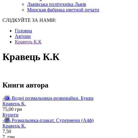
Львівська політехніка Львів
Минская фабрика цветной печати
СЛІДКУЙТЕ ЗА НАМИ:
Головна
Автори
Кравець К.К
Кравець К.К
Книги автора
-0%
Водні розмальовки-розвивайки. Букви
Кравець К.
75
,00
грн
Купити
-0%
Розмальовка-плакат. Супермени (А4ф)
Кравець К.
7,50
7
,
грн