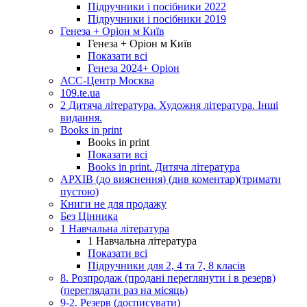
Підручники і посібники 2022
Підручники і посібники 2019
Генеза + Оріон м Київ
Генеза + Оріон м Київ
Показати всі
Генеза 2024+ Оріон
АСС-Центр Москва
109.te.ua
2 Дитяча література. Художня література. Інші
видання.
Books in print
Books in print
Показати всі
Books in print. Дитяча література
АРХІВ (до вияснення) (див коментар)(тримати
пустою)
Книги не для продажу
Без Цінника
1 Навчальна література
1 Навчальна література
Показати всі
Підручники для 2, 4 та 7, 8 класів
8. Розпродаж (продані переглянути і в резерв)
(переглядати раз на місяць)
9-2. Резерв (досписувати)