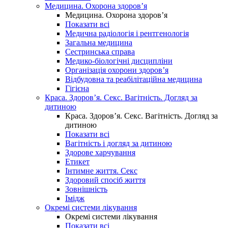
Медицина. Охорона здоров’я
Медицина. Охорона здоров’я
Показати всі
Медична радіологія і рентгенологія
Загальна медицина
Сестринська справа
Медико-біологічні дисципліни
Організація охорони здоров’я
Відбудовна та реабілітаційна медицина
Гігієна
Краса. Здоров’я. Секс. Вагітність. Догляд за
дитиною
Краса. Здоров’я. Секс. Вагітність. Догляд за
дитиною
Показати всі
Вагітність і догляд за дитиною
Здорове харчування
Етикет
Інтимне життя. Секс
Здоровий спосіб життя
Зовнішність
Імідж
Окремі системи лікування
Окремі системи лікування
Показати всі