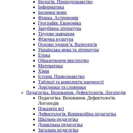
Біологія. Природознавство
Інформатика
Іноземні мови
Фізика. Астрономія
Географія. Економіка
Зарубіжна література
Трудове навчання
Фізична культура
Основи здоров’я. Валеологія
Українська мова та література
Етика
Образотворче мистецтво
Математика
Хімія
Історія. Правознавство
Таблиці та комплекти наочності
Довідники та словники
Педагогіка. Виховання. Дефектологія. Логопедія
Педагогіка. Виховання. Дефектологія.
Логопедія
Показати всі
Дефектологія. Коррекційна педагогіка
Шкільна педагогіка
Дошкільна педагогіка
Загальна педагогіка