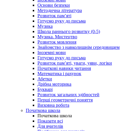
Основи безпеки
Методична література
Розвиток пам’яті
Готуємо руку до письма
Музика
Школа раннього розвитку (0-5)
Музика. Мистецтво
Розвиток мовлення
Знайомство з навколишнім середовищем
Іноземні мови
Готуємо руку до письма
Розвиток пам’яті, уваги, уяви, логіки
Початкові навики читання
Математика і рахунок
Абетки
Дрібна моторика
Букварі
Розвиток загальних здібностей
Перші геометричні поняття
Виховна робота
Початкова школа
Початкова школа
Показати всі
Для вчителів