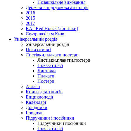
Позашкільне виховання
Державна підсумкова атестація
2016
2015
2017
RA" Red Horse"(листівки)
Co-op media м.Київ
Універсальний розділ
Універсальний розділ
Показати всі
Листівки,плакати,постери
Листівки,плакати,постери
Показати всі
Листівки
Плакати
Постери
Атласи
Книги для записів
Енциклопедії
Календарі
Довідники
Longman
Підручники і посібники
Підручники і посібники
Показати всі