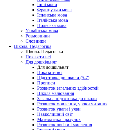
Інші мови
Французька мова
Іспанська мова
Італійська мова
Польська мова
Українська мова
Розмовники
Словники
Школа. Педагогіка
Школа. Педагогіка
Показати всі
Для дошкільнят
Для дошкільнят
Показати всі
Підготовка до школи (5-7)
Прописи
Розвиток загальних здібностей
Школа малювання
Загальна підготовка до школи
Розвиток мовлення, уроки читання
Розвиток уваги і уяви
Навколишній світ
Математика і рахунок
Розвиток логіки і мислення
Іноземні мови