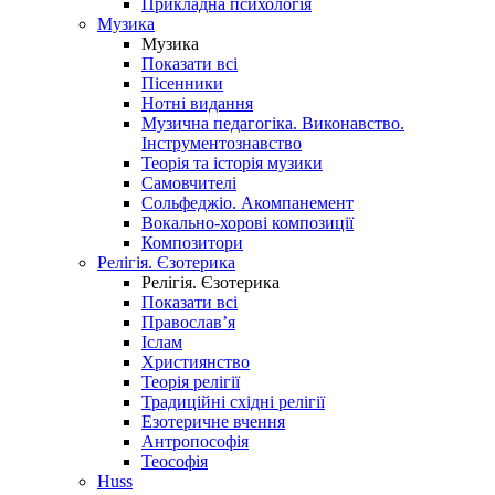
Прикладна психологія
Музика
Музика
Показати всі
Пісенники
Нотні видання
Музична педагогіка. Виконавство.
Інструментознавство
Теорія та історія музики
Самовчителі
Сольфеджіо. Акомпанемент
Вокально-хорові композиції
Композитори
Релігія. Єзотерика
Релігія. Єзотерика
Показати всі
Православ’я
Іслам
Християнство
Теорія релігії
Традиційні східні релігії
Езотеричне вчення
Антропософія
Теософія
Huss