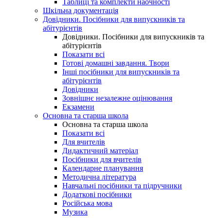
Таблиці та комплекти наочності
Шкільна документація
Довідники. Посібники для випускників та
абітурієнтів
Довідники. Посібники для випускників та
абітурієнтів
Показати всі
Готові домашні завдання. Твори
Інші посібники для випускників та
абітурієнтів
Довідники
Зовнішнє незалежне оцінювання
Екзамени
Основна та старша школа
Основна та старша школа
Показати всі
Для вчителів
Дидактичний матеріал
Посібники для вчителів
Календарне планування
Методична література
Навчальні посібники та підручники
Додаткові посібники
Російська мова
Музика