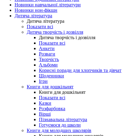
Новинки навчальної літератури
Новинки нон-фікшн
Дитяча література
Дитяча література
Показати всі
Дитяча творчість і дозвілля
Дитяча творчість і дозвілля
Показати всі
Анкети
Розваги
Творчість
Альбоми
Корисні поради для хлопчиків та дівчат
Щоденники
Ігри
Книги для дошкільнят
Книги для дошкільнят
Показати всі
Казки
Розфарбовка
Вірші
Пізнавальна література
Готуємося до школи
Книги для молодших школярів
Книги для молодших школярів