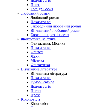
Драматургія
Проза
Foreign Books
Любовний роман
Любовний роман
Показати всі
Закордонний любовний роман
Вітчизняний любовний роман
Еротична проза і поезія
Фантастика. Містика
Фантастика. Містика
Показати всі
Фентезі
Жахи
Містика
Фантастика
Вітчизняна література
Вітчизняна література
Показати всі
Гумор і сатира
Драматургія
Поезія
Проза
Кіноповісті
Кіноповісті