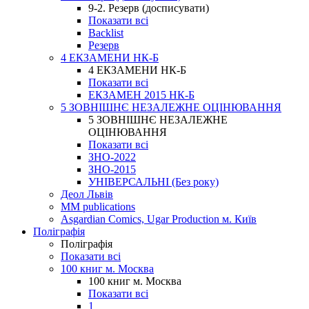
9-2. Резерв (досписувати)
Показати всі
Backlist
Резерв
4 ЕКЗАМЕНИ НК-Б
4 ЕКЗАМЕНИ НК-Б
Показати всі
ЕКЗАМЕН 2015 НК-Б
5 ЗОВНІШНЄ НЕЗАЛЕЖНЕ ОЦІНЮВАННЯ
5 ЗОВНІШНЄ НЕЗАЛЕЖНЕ
ОЦІНЮВАННЯ
Показати всі
ЗНО-2022
ЗНО-2015
УНІВЕРСАЛЬНІ (Без року)
Деол Львів
MM publications
Asgardian Comics, Ugar Production м. Київ
Поліграфія
Поліграфія
Показати всі
100 книг м. Москва
100 книг м. Москва
Показати всі
1