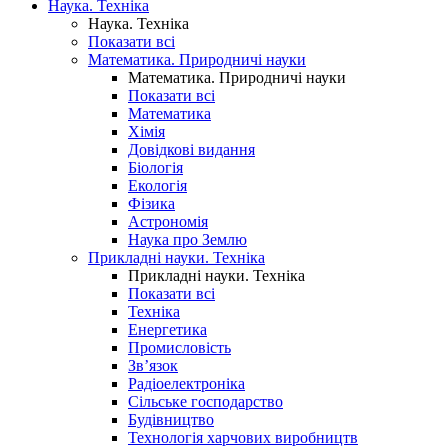
Наука. Техніка
Наука. Техніка
Показати всі
Математика. Природничі науки
Математика. Природничі науки
Показати всі
Математика
Хімія
Довідкові видання
Біологія
Екологія
Фізика
Астрономія
Наука про Землю
Прикладні науки. Техніка
Прикладні науки. Техніка
Показати всі
Техніка
Енергетика
Промисловість
Зв’язок
Радіоелектроніка
Сільське господарство
Будівництво
Технологія харчових виробництв