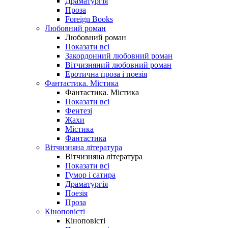
Драматургія
Проза
Foreign Books
Любовний роман
Любовний роман
Показати всі
Закордонний любовний роман
Вітчизняний любовний роман
Еротична проза і поезія
Фантастика. Містика
Фантастика. Містика
Показати всі
Фентезі
Жахи
Містика
Фантастика
Вітчизняна література
Вітчизняна література
Показати всі
Гумор і сатира
Драматургія
Поезія
Проза
Кіноповісті
Кіноповісті