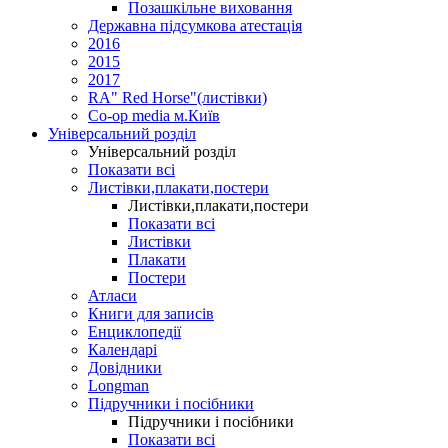
Позашкільне виховання
Державна підсумкова атестація
2016
2015
2017
RA" Red Horse"(листівки)
Co-op media м.Київ
Універсальний розділ
Універсальний розділ
Показати всі
Листівки,плакати,постери
Листівки,плакати,постери
Показати всі
Листівки
Плакати
Постери
Атласи
Книги для записів
Енциклопедії
Календарі
Довідники
Longman
Підручники і посібники
Підручники і посібники
Показати всі