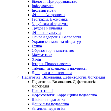
Біологія. Природознавство
Інформатика
Іноземні мови
Фізика. Астрономія
Географія. Економіка
Зарубіжна література
Трудове навчання
Фізична культура
Основи здоров’я. Валеологія
Українська мова та література
Етика
Образотворче мистецтво
Математика
Хімія
Історія. Правознавство
Таблиці та комплекти наочності
Довідники та словники
Педагогіка. Виховання. Дефектологія. Логопедія
Педагогіка. Виховання. Дефектологія.
Логопедія
Показати всі
Дефектологія. Коррекційна педагогіка
Шкільна педагогіка
Дошкільна педагогіка
Загальна педагогіка