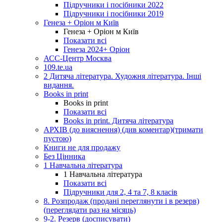
Підручники і посібники 2022
Підручники і посібники 2019
Генеза + Оріон м Київ
Генеза + Оріон м Київ
Показати всі
Генеза 2024+ Оріон
АСС-Центр Москва
109.te.ua
2 Дитяча література. Художня література. Інші
видання.
Books in print
Books in print
Показати всі
Books in print. Дитяча література
АРХІВ (до вияснення) (див коментар)(тримати
пустою)
Книги не для продажу
Без Цінника
1 Навчальна література
1 Навчальна література
Показати всі
Підручники для 2, 4 та 7, 8 класів
8. Розпродаж (продані переглянути і в резерв)
(переглядати раз на місяць)
9-2. Резерв (досписувати)