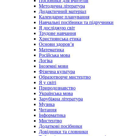
Посібники для вчителів
Методична література
Дидактичний матеріал
Календарне планування
Навчальні посібники та підручники
Я досліджую світ
Трудове навчання
Християнська етика
Основи здоров’я
Математика
Російська мова
Логіка
Іноземні мови
Фізична культура
Образотворче мистецтво
Я у світі
Природознавство
Українська мова
Зарубіжна література
Музика
Читання
Інформатика
Мистецтво
Додаткові посібники
Довідники та словники