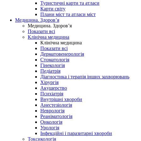
Туристичні карти та атласи
Карти світу
Плани міст та атласи міст
Медицина. Здоров’я
Медицина. Здоров’я
Показати всі
Клінічна медицина
Клінічна медицина
Показати всі
Дерматовенерологія
Стоматологія
Гінекологія
Педіатрія
Діагностика і терапія інших захворювань
Хірургія
Акушерство
Психіатрія
Внутрішні хвороби
Анестезіологія
Неврологія
Реаніматологія
Онкологія
Урологія
Інфекційні і паразитарні хвороби
Токсикологія