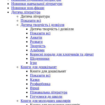
Новинки навчальної літератури
Новинки нон-фікшн
Дитяча література
Дитяча література
Показати всі
Дитяча творчість і дозвілля
Дитяча творчість і дозвілля
Показати всі
Анкети
Розваги
Творчість
Альбоми
Корисні поради для хлопчиків та дівчат
Щоденники
Ігри
Книги для дошкільнят
Книги для дошкільнят
Показати всі
Казки
Розфарбовка
Вірші
Пізнавальна література
Готуємося до школи
Книги для молодших школярів
Книги для молодших школярів