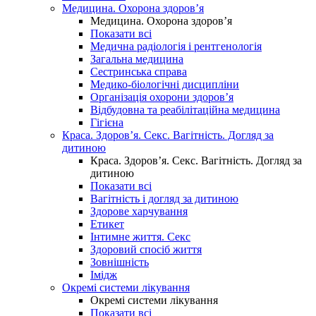
Медицина. Охорона здоров’я
Медицина. Охорона здоров’я
Показати всі
Медична радіологія і рентгенологія
Загальна медицина
Сестринська справа
Медико-біологічні дисципліни
Організація охорони здоров’я
Відбудовна та реабілітаційна медицина
Гігієна
Краса. Здоров’я. Секс. Вагітність. Догляд за
дитиною
Краса. Здоров’я. Секс. Вагітність. Догляд за
дитиною
Показати всі
Вагітність і догляд за дитиною
Здорове харчування
Етикет
Інтимне життя. Секс
Здоровий спосіб життя
Зовнішність
Імідж
Окремі системи лікування
Окремі системи лікування
Показати всі