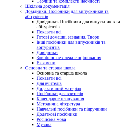
Таблиці та комплекти наочності
Шкільна документація
Довідники. Посібники для випускників та
абітурієнтів
Довідники. Посібники для випускників та
абітурієнтів
Показати всі
Готові домашні завдання. Твори
Інші посібники для випускників та
абітурієнтів
Довідники
Зовнішнє незалежне оцінювання
Екзамени
Основна та старша школа
Основна та старша школа
Показати всі
Для вчителів
Дидактичний матеріал
Посібники для вчителів
Календарне планування
Методична література
Навчальні посібники та підручники
Додаткові посібники
Російська мова
Музика