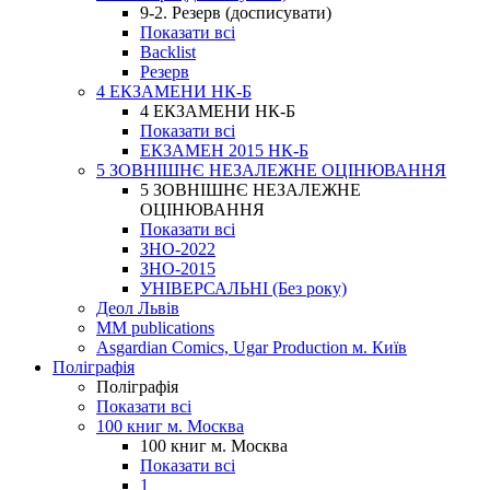
9-2. Резерв (досписувати)
Показати всі
Backlist
Резерв
4 ЕКЗАМЕНИ НК-Б
4 ЕКЗАМЕНИ НК-Б
Показати всі
ЕКЗАМЕН 2015 НК-Б
5 ЗОВНІШНЄ НЕЗАЛЕЖНЕ ОЦІНЮВАННЯ
5 ЗОВНІШНЄ НЕЗАЛЕЖНЕ
ОЦІНЮВАННЯ
Показати всі
ЗНО-2022
ЗНО-2015
УНІВЕРСАЛЬНІ (Без року)
Деол Львів
MM publications
Asgardian Comics, Ugar Production м. Київ
Поліграфія
Поліграфія
Показати всі
100 книг м. Москва
100 книг м. Москва
Показати всі
1