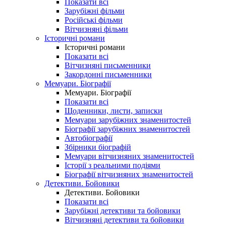
Показати всі
Зарубіжні фільми
Російські фільми
Вітчизняні фільми
Історичні романи
Історичні романи
Показати всі
Вітчизняні письменники
Закордонні письменники
Мемуари. Біографії
Мемуари. Біографії
Показати всі
Щоденники, листи, записки
Мемуари зарубіжних знаменитостей
Біографії зарубіжних знаменитостей
Автобіографії
Збірники біографій
Мемуари вітчизняних знаменитостей
Історії з реальними подіями
Біографії вітчизняних знаменитостей
Детективи. Бойовики
Детективи. Бойовики
Показати всі
Зарубіжні детективи та бойовики
Вітчизняні детективи та бойовики