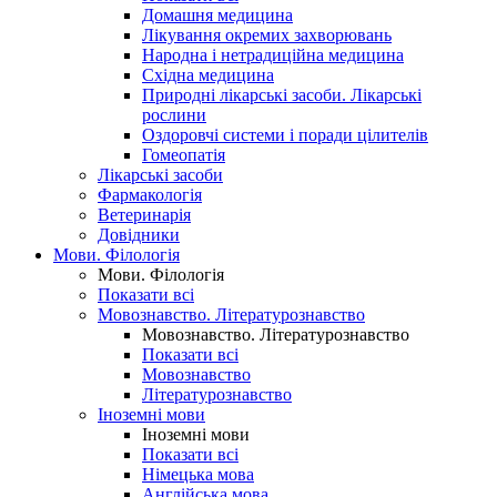
Домашня медицина
Лікування окремих захворювань
Народна і нетрадиційна медицина
Східна медицина
Природні лікарські засоби. Лікарські
рослини
Оздоровчі системи і поради цілителів
Гомеопатія
Лікарські засоби
Фармакологія
Ветеринарія
Довідники
Мови. Філологія
Мови. Філологія
Показати всі
Мовознавство. Літературознавство
Мовознавство. Літературознавство
Показати всі
Мовознавство
Літературознавство
Іноземні мови
Іноземні мови
Показати всі
Німецька мова
Англійська мова