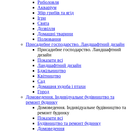
Риболовля
Акваріум
Збір грибів та ягід
Ігри
Свята
Дозвілля
Домашні тварини
Полювання
Присадибне господарство. Ландшафтний дизайн
Присадибне господарство. Ландшафтний
дизайн
Показати всі
Ландшафтний дизайн
Бджільництво
Квітництво
Сад
Домашня худоба і птахи
Город
Домоведення. Індивідуальне будівництво та
ремонт будинку
Домоведення. Індивідуальне будівництво та
ремонт будинку
Показати всі
Будівництво та ремонт будинку
Домоведення