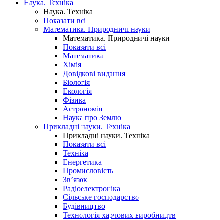
Наука. Техніка
Наука. Техніка
Показати всі
Математика. Природничі науки
Математика. Природничі науки
Показати всі
Математика
Хімія
Довідкові видання
Біологія
Екологія
Фізика
Астрономія
Наука про Землю
Прикладні науки. Техніка
Прикладні науки. Техніка
Показати всі
Техніка
Енергетика
Промисловість
Зв’язок
Радіоелектроніка
Сільське господарство
Будівництво
Технологія харчових виробництв