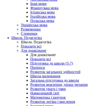
Інші мови
Французька мова
Іспанська мова
Італійська мова
Польська мова
Українська мова
Розмовники
Словники
Школа. Педагогіка
Школа. Педагогіка
Показати всі
Для дошкільнят
Для дошкільнят
Показати всі
Підготовка до школи (5-7)
Прописи
Розвиток загальних здібностей
Школа малювання
Загальна підготовка до школи
Розвиток мовлення, уроки читання
Розвиток уваги і уяви
Навколишній світ
Математика і рахунок
Розвиток логіки і мислення
Іноземні мови