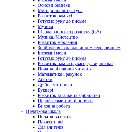
Основи безпеки
Методична література
Розвиток пам’яті
Готуємо руку до письма
Музика
Школа раннього розвитку (0-5)
Музика. Мистецтво
Розвиток мовлення
Знайомство з навколишнім середовищем
Іноземні мови
Готуємо руку до письма
Розвиток пам’яті, уваги, уяви, логіки
Початкові навики читання
Математика і рахунок
Абетки
Дрібна моторика
Букварі
Розвиток загальних здібностей
Перші геометричні поняття
Виховна робота
Початкова школа
Початкова школа
Показати всі
Для вчителів