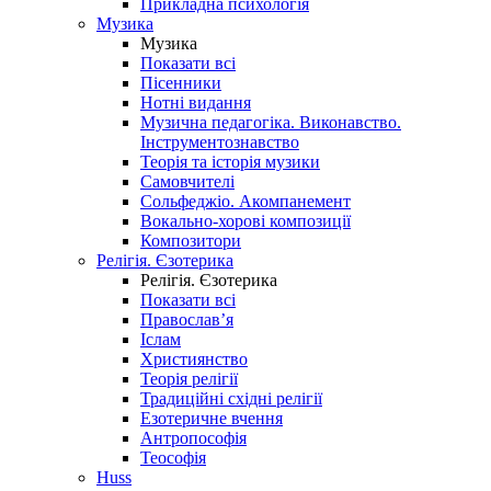
Прикладна психологія
Музика
Музика
Показати всі
Пісенники
Нотні видання
Музична педагогіка. Виконавство.
Інструментознавство
Теорія та історія музики
Самовчителі
Сольфеджіо. Акомпанемент
Вокально-хорові композиції
Композитори
Релігія. Єзотерика
Релігія. Єзотерика
Показати всі
Православ’я
Іслам
Християнство
Теорія релігії
Традиційні східні релігії
Езотеричне вчення
Антропософія
Теософія
Huss