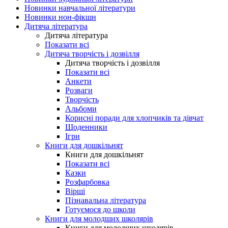
Новинки навчальної літератури
Новинки нон-фікшн
Дитяча література
Дитяча література
Показати всі
Дитяча творчість і дозвілля
Дитяча творчість і дозвілля
Показати всі
Анкети
Розваги
Творчість
Альбоми
Корисні поради для хлопчиків та дівчат
Щоденники
Ігри
Книги для дошкільнят
Книги для дошкільнят
Показати всі
Казки
Розфарбовка
Вірші
Пізнавальна література
Готуємося до школи
Книги для молодших школярів
Книги для молодших школярів