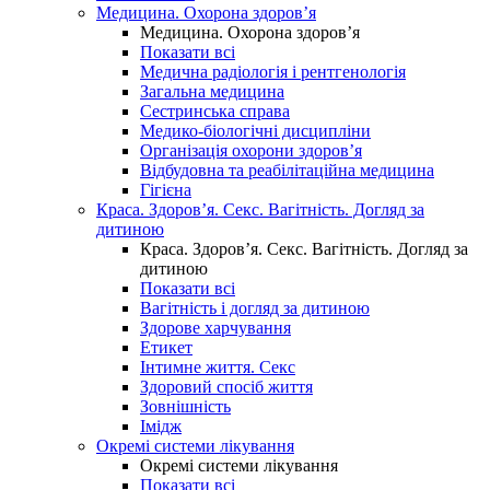
Медицина. Охорона здоров’я
Медицина. Охорона здоров’я
Показати всі
Медична радіологія і рентгенологія
Загальна медицина
Сестринська справа
Медико-біологічні дисципліни
Організація охорони здоров’я
Відбудовна та реабілітаційна медицина
Гігієна
Краса. Здоров’я. Секс. Вагітність. Догляд за
дитиною
Краса. Здоров’я. Секс. Вагітність. Догляд за
дитиною
Показати всі
Вагітність і догляд за дитиною
Здорове харчування
Етикет
Інтимне життя. Секс
Здоровий спосіб життя
Зовнішність
Імідж
Окремі системи лікування
Окремі системи лікування
Показати всі