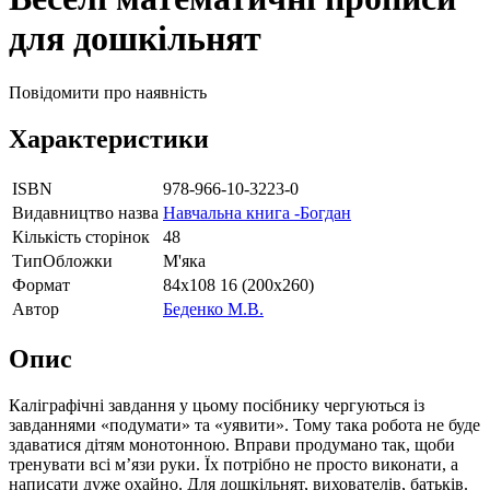
для дошкільнят
Повідомити про наявність
Характеристики
ISBN
978-966-10-3223-0
Видавництво назва
Навчальна книга -Богдан
Кількість сторінок
48
ТипОбложки
М'яка
Формат
84х108 16 (200х260)
Автор
Беденко М.В.
Опис
Каліграфічні завдання у цьому посібнику чергуються із
завданнями «подумати» та «уявити». Тому така робота не буде
здаватися дітям монотонною. Вправи продумано так, щоби
тренувати всі м’язи руки. Їх потрібно не просто виконати, а
написати дуже охайно. Для дошкільнят, вихователів, батьків.