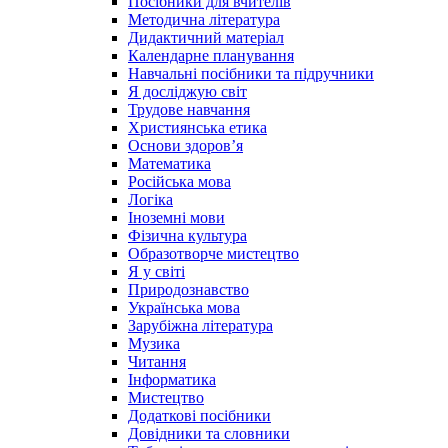
Посібники для вчителів
Методична література
Дидактичний матеріал
Календарне планування
Навчальні посібники та підручники
Я досліджую світ
Трудове навчання
Християнська етика
Основи здоров’я
Математика
Російська мова
Логіка
Іноземні мови
Фізична культура
Образотворче мистецтво
Я у світі
Природознавство
Українська мова
Зарубіжна література
Музика
Читання
Інформатика
Мистецтво
Додаткові посібники
Довідники та словники