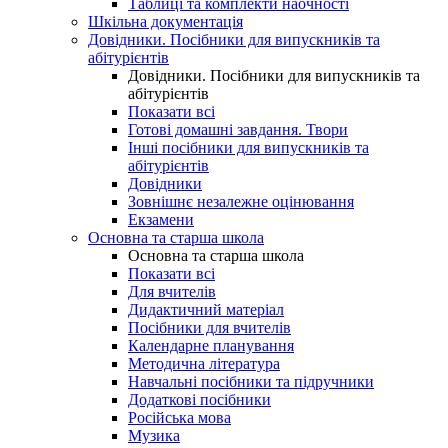
Таблиці та комплекти наочності
Шкільна документація
Довідники. Посібники для випускників та
абітурієнтів
Довідники. Посібники для випускників та
абітурієнтів
Показати всі
Готові домашні завдання. Твори
Інші посібники для випускників та
абітурієнтів
Довідники
Зовнішнє незалежне оцінювання
Екзамени
Основна та старша школа
Основна та старша школа
Показати всі
Для вчителів
Дидактичний матеріал
Посібники для вчителів
Календарне планування
Методична література
Навчальні посібники та підручники
Додаткові посібники
Російська мова
Музика