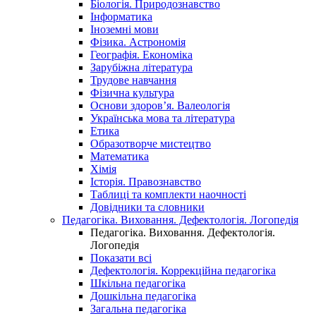
Біологія. Природознавство
Інформатика
Іноземні мови
Фізика. Астрономія
Географія. Економіка
Зарубіжна література
Трудове навчання
Фізична культура
Основи здоров’я. Валеологія
Українська мова та література
Етика
Образотворче мистецтво
Математика
Хімія
Історія. Правознавство
Таблиці та комплекти наочності
Довідники та словники
Педагогіка. Виховання. Дефектологія. Логопедія
Педагогіка. Виховання. Дефектологія.
Логопедія
Показати всі
Дефектологія. Коррекційна педагогіка
Шкільна педагогіка
Дошкільна педагогіка
Загальна педагогіка