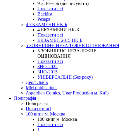
9-2. Резерв (досписувати)
Показати всі
Backlist
Резерв
4 ЕКЗАМЕНИ НК-Б
4 ЕКЗАМЕНИ НК-Б
Показати всі
ЕКЗАМЕН 2015 НК-Б
5 ЗОВНІШНЄ НЕЗАЛЕЖНЕ ОЦІНЮВАННЯ
5 ЗОВНІШНЄ НЕЗАЛЕЖНЕ
ОЦІНЮВАННЯ
Показати всі
ЗНО-2022
ЗНО-2015
УНІВЕРСАЛЬНІ (Без року)
Деол Львів
MM publications
Asgardian Comics, Ugar Production м. Київ
Поліграфія
Поліграфія
Показати всі
100 книг м. Москва
100 книг м. Москва
Показати всі
1