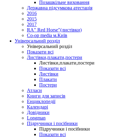
Позашкільне виховання
Державна підсумкова атестація
2016
2015
2017
RA" Red Horse"(листівки)
Co-op media м.Київ
Універсальний розділ
Універсальний розділ
Показати всі
Листівки,плакати,постери
Листівки,плакати,постери
Показати всі
Листівки
Плакати
Постери
Атласи
Книги для записів
Енциклопедії
Календарі
Довідники
Longman
Підручники і посібники
Підручники і посібники
Показати всі