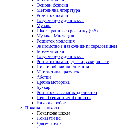
Основи безпеки
Методична література
Розвиток пам’яті
Готуємо руку до письма
Музика
Школа раннього розвитку (0-5)
Музика. Мистецтво
Розвиток мовлення
Знайомство з навколишнім середовищем
Іноземні мови
Готуємо руку до письма
Розвиток пам’яті, уваги, уяви, логіки
Початкові навики читання
Математика і рахунок
Абетки
Дрібна моторика
Букварі
Розвиток загальних здібностей
Перші геометричні поняття
Виховна робота
Початкова школа
Початкова школа
Показати всі
Для вчителів