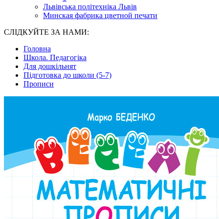
Львівська політехніка Львів
Минская фабрика цветной печати
СЛІДКУЙТЕ ЗА НАМИ:
Головна
Школа. Педагогіка
Для дошкільнят
Підготовка до школи (5-7)
Прописи