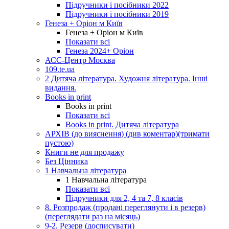
Підручники і посібники 2022
Підручники і посібники 2019
Генеза + Оріон м Київ
Генеза + Оріон м Київ
Показати всі
Генеза 2024+ Оріон
АСС-Центр Москва
109.te.ua
2 Дитяча література. Художня література. Інші
видання.
Books in print
Books in print
Показати всі
Books in print. Дитяча література
АРХІВ (до вияснення) (див коментар)(тримати
пустою)
Книги не для продажу
Без Цінника
1 Навчальна література
1 Навчальна література
Показати всі
Підручники для 2, 4 та 7, 8 класів
8. Розпродаж (продані переглянути і в резерв)
(переглядати раз на місяць)
9-2. Резерв (досписувати)