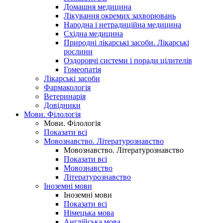
Домашня медицина
Лікування окремих захворювань
Народна і нетрадиційна медицина
Східна медицина
Природні лікарські засоби. Лікарські
рослини
Оздоровчі системи і поради цілителів
Гомеопатія
Лікарські засоби
Фармакологія
Ветеринарія
Довідники
Мови. Філологія
Мови. Філологія
Показати всі
Мовознавство. Літературознавство
Мовознавство. Літературознавство
Показати всі
Мовознавство
Літературознавство
Іноземні мови
Іноземні мови
Показати всі
Німецька мова
Англійська мова