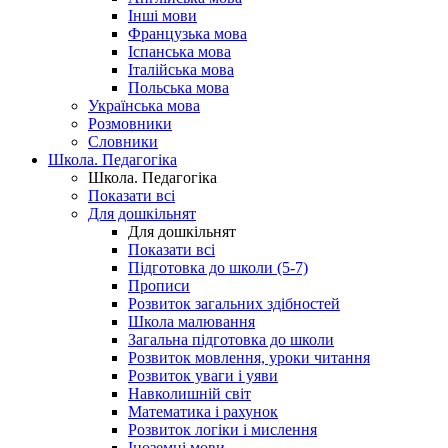
Інші мови
Французька мова
Іспанська мова
Італійська мова
Польська мова
Українська мова
Розмовники
Словники
Школа. Педагогіка
Школа. Педагогіка
Показати всі
Для дошкільнят
Для дошкільнят
Показати всі
Підготовка до школи (5-7)
Прописи
Розвиток загальних здібностей
Школа малювання
Загальна підготовка до школи
Розвиток мовлення, уроки читання
Розвиток уваги і уяви
Навколишній світ
Математика і рахунок
Розвиток логіки і мислення
Іноземні мови