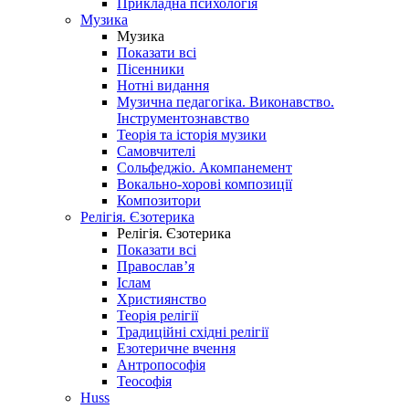
Прикладна психологія
Музика
Музика
Показати всі
Пісенники
Нотні видання
Музична педагогіка. Виконавство.
Інструментознавство
Теорія та історія музики
Самовчителі
Сольфеджіо. Акомпанемент
Вокально-хорові композиції
Композитори
Релігія. Єзотерика
Релігія. Єзотерика
Показати всі
Православ’я
Іслам
Християнство
Теорія релігії
Традиційні східні релігії
Езотеричне вчення
Антропософія
Теософія
Huss