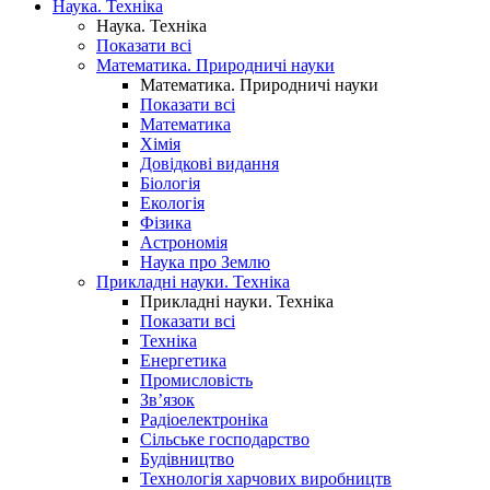
Наука. Техніка
Наука. Техніка
Показати всі
Математика. Природничі науки
Математика. Природничі науки
Показати всі
Математика
Хімія
Довідкові видання
Біологія
Екологія
Фізика
Астрономія
Наука про Землю
Прикладні науки. Техніка
Прикладні науки. Техніка
Показати всі
Техніка
Енергетика
Промисловість
Зв’язок
Радіоелектроніка
Сільське господарство
Будівництво
Технологія харчових виробництв