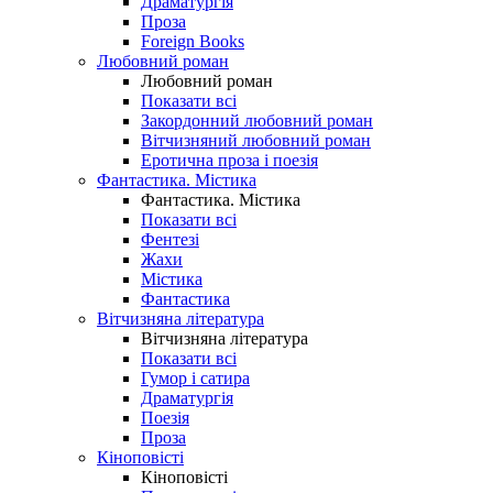
Драматургія
Проза
Foreign Books
Любовний роман
Любовний роман
Показати всі
Закордонний любовний роман
Вітчизняний любовний роман
Еротична проза і поезія
Фантастика. Містика
Фантастика. Містика
Показати всі
Фентезі
Жахи
Містика
Фантастика
Вітчизняна література
Вітчизняна література
Показати всі
Гумор і сатира
Драматургія
Поезія
Проза
Кіноповісті
Кіноповісті