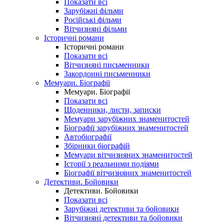
Показати всі
Зарубіжні фільми
Російські фільми
Вітчизняні фільми
Історичні романи
Історичні романи
Показати всі
Вітчизняні письменники
Закордонні письменники
Мемуари. Біографії
Мемуари. Біографії
Показати всі
Щоденники, листи, записки
Мемуари зарубіжних знаменитостей
Біографії зарубіжних знаменитостей
Автобіографії
Збірники біографій
Мемуари вітчизняних знаменитостей
Історії з реальними подіями
Біографії вітчизняних знаменитостей
Детективи. Бойовики
Детективи. Бойовики
Показати всі
Зарубіжні детективи та бойовики
Вітчизняні детективи та бойовики