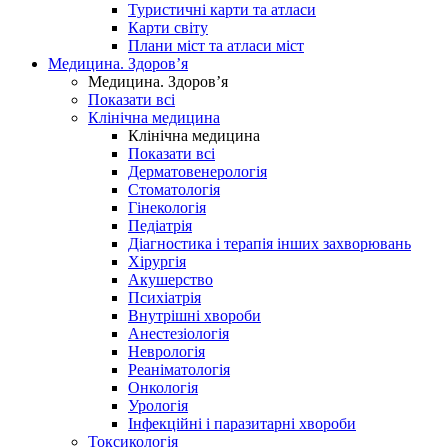
Туристичні карти та атласи
Карти світу
Плани міст та атласи міст
Медицина. Здоров’я
Медицина. Здоров’я
Показати всі
Клінічна медицина
Клінічна медицина
Показати всі
Дерматовенерологія
Стоматологія
Гінекологія
Педіатрія
Діагностика і терапія інших захворювань
Хірургія
Акушерство
Психіатрія
Внутрішні хвороби
Анестезіологія
Неврологія
Реаніматологія
Онкологія
Урологія
Інфекційні і паразитарні хвороби
Токсикологія