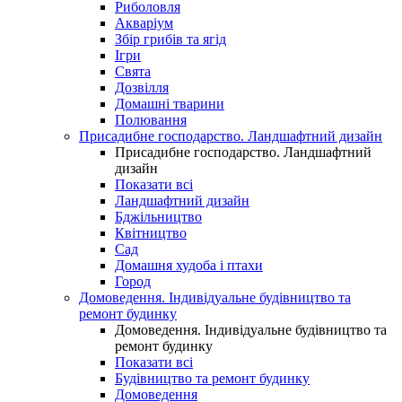
Риболовля
Акваріум
Збір грибів та ягід
Ігри
Свята
Дозвілля
Домашні тварини
Полювання
Присадибне господарство. Ландшафтний дизайн
Присадибне господарство. Ландшафтний
дизайн
Показати всі
Ландшафтний дизайн
Бджільництво
Квітництво
Сад
Домашня худоба і птахи
Город
Домоведення. Індивідуальне будівництво та
ремонт будинку
Домоведення. Індивідуальне будівництво та
ремонт будинку
Показати всі
Будівництво та ремонт будинку
Домоведення