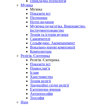
Прикладна психологія
Музика
Музика
Показати всі
Пісенники
Нотні видання
Музична педагогіка. Виконавство.
Інструментознавство
Теорія та історія музики
Самовчителі
Сольфеджіо. Акомпанемент
Вокально-хорові композиції
Композитори
Релігія. Єзотерика
Релігія. Єзотерика
Показати всі
Православ’я
Іслам
Християнство
Теорія релігії
Традиційні східні релігії
Езотеричне вчення
Антропософія
Теософія
Huss