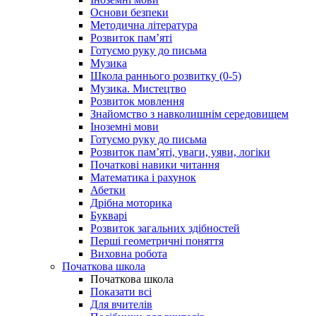
Основи безпеки
Методична література
Розвиток пам’яті
Готуємо руку до письма
Музика
Школа раннього розвитку (0-5)
Музика. Мистецтво
Розвиток мовлення
Знайомство з навколишнім середовищем
Іноземні мови
Готуємо руку до письма
Розвиток пам’яті, уваги, уяви, логіки
Початкові навики читання
Математика і рахунок
Абетки
Дрібна моторика
Букварі
Розвиток загальних здібностей
Перші геометричні поняття
Виховна робота
Початкова школа
Початкова школа
Показати всі
Для вчителів