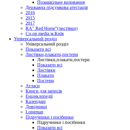
Позашкільне виховання
Державна підсумкова атестація
2016
2015
2017
RA" Red Horse"(листівки)
Co-op media м.Київ
Універсальний розділ
Універсальний розділ
Показати всі
Листівки,плакати,постери
Листівки,плакати,постери
Показати всі
Листівки
Плакати
Постери
Атласи
Книги для записів
Енциклопедії
Календарі
Довідники
Longman
Підручники і посібники
Підручники і посібники
Показати всі