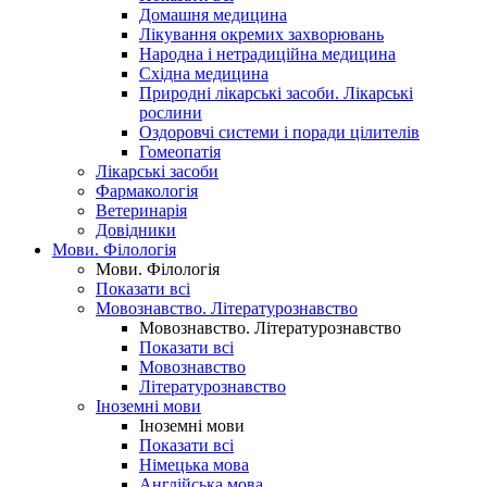
Домашня медицина
Лікування окремих захворювань
Народна і нетрадиційна медицина
Східна медицина
Природні лікарські засоби. Лікарські
рослини
Оздоровчі системи і поради цілителів
Гомеопатія
Лікарські засоби
Фармакологія
Ветеринарія
Довідники
Мови. Філологія
Мови. Філологія
Показати всі
Мовознавство. Літературознавство
Мовознавство. Літературознавство
Показати всі
Мовознавство
Літературознавство
Іноземні мови
Іноземні мови
Показати всі
Німецька мова
Англійська мова