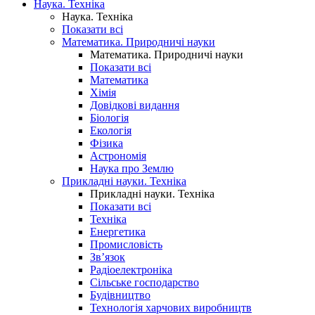
Наука. Техніка
Наука. Техніка
Показати всі
Математика. Природничі науки
Математика. Природничі науки
Показати всі
Математика
Хімія
Довідкові видання
Біологія
Екологія
Фізика
Астрономія
Наука про Землю
Прикладні науки. Техніка
Прикладні науки. Техніка
Показати всі
Техніка
Енергетика
Промисловість
Зв’язок
Радіоелектроніка
Сільське господарство
Будівництво
Технологія харчових виробництв