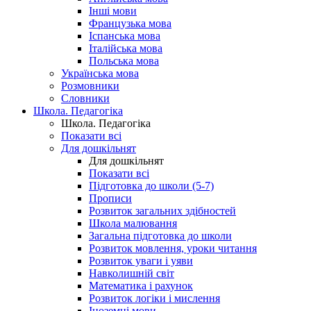
Інші мови
Французька мова
Іспанська мова
Італійська мова
Польська мова
Українська мова
Розмовники
Словники
Школа. Педагогіка
Школа. Педагогіка
Показати всі
Для дошкільнят
Для дошкільнят
Показати всі
Підготовка до школи (5-7)
Прописи
Розвиток загальних здібностей
Школа малювання
Загальна підготовка до школи
Розвиток мовлення, уроки читання
Розвиток уваги і уяви
Навколишній світ
Математика і рахунок
Розвиток логіки і мислення
Іноземні мови