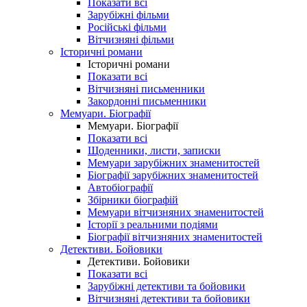
Показати всі
Зарубіжні фільми
Російські фільми
Вітчизняні фільми
Історичні романи
Історичні романи
Показати всі
Вітчизняні письменники
Закордонні письменники
Мемуари. Біографії
Мемуари. Біографії
Показати всі
Щоденники, листи, записки
Мемуари зарубіжних знаменитостей
Біографії зарубіжних знаменитостей
Автобіографії
Збірники біографій
Мемуари вітчизняних знаменитостей
Історії з реальними подіями
Біографії вітчизняних знаменитостей
Детективи. Бойовики
Детективи. Бойовики
Показати всі
Зарубіжні детективи та бойовики
Вітчизняні детективи та бойовики