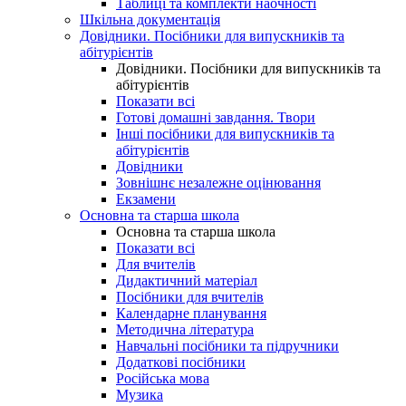
Таблиці та комплекти наочності
Шкільна документація
Довідники. Посібники для випускників та
абітурієнтів
Довідники. Посібники для випускників та
абітурієнтів
Показати всі
Готові домашні завдання. Твори
Інші посібники для випускників та
абітурієнтів
Довідники
Зовнішнє незалежне оцінювання
Екзамени
Основна та старша школа
Основна та старша школа
Показати всі
Для вчителів
Дидактичний матеріал
Посібники для вчителів
Календарне планування
Методична література
Навчальні посібники та підручники
Додаткові посібники
Російська мова
Музика