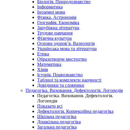
Біологія. Природознавство
Інформатика
Іноземні мови
Фізика. Астрономія
Географія. Економіка
Зарубіжна література
Трудове навчання
Фізична культура
Основи здоров’я. Валеологія
Українська мова та література
Етика
Образотворче мистецтво
Математика
Хімія
Історія. Правознавство
Таблиці та комплекти наочності
Довідники та словники
Педагогіка. Виховання. Дефектологія. Логопедія
Педагогіка. Виховання. Дефектологія.
Логопедія
Показати всі
Дефектологія. Коррекційна педагогіка
Шкільна педагогіка
Дошкільна педагогіка
Загальна педагогіка