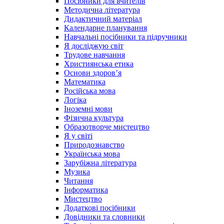
Посібники для вчителів
Методична література
Дидактичний матеріал
Календарне планування
Навчальні посібники та підручники
Я досліджую світ
Трудове навчання
Християнська етика
Основи здоров’я
Математика
Російська мова
Логіка
Іноземні мови
Фізична культура
Образотворче мистецтво
Я у світі
Природознавство
Українська мова
Зарубіжна література
Музика
Читання
Інформатика
Мистецтво
Додаткові посібники
Довідники та словники