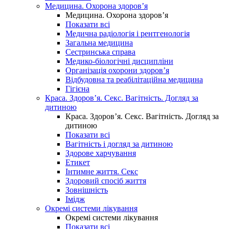
Медицина. Охорона здоров’я
Медицина. Охорона здоров’я
Показати всі
Медична радіологія і рентгенологія
Загальна медицина
Сестринська справа
Медико-біологічні дисципліни
Організація охорони здоров’я
Відбудовна та реабілітаційна медицина
Гігієна
Краса. Здоров’я. Секс. Вагітність. Догляд за
дитиною
Краса. Здоров’я. Секс. Вагітність. Догляд за
дитиною
Показати всі
Вагітність і догляд за дитиною
Здорове харчування
Етикет
Інтимне життя. Секс
Здоровий спосіб життя
Зовнішність
Імідж
Окремі системи лікування
Окремі системи лікування
Показати всі