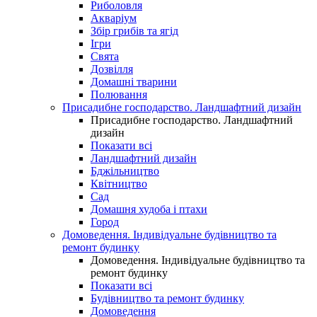
Риболовля
Акваріум
Збір грибів та ягід
Ігри
Свята
Дозвілля
Домашні тварини
Полювання
Присадибне господарство. Ландшафтний дизайн
Присадибне господарство. Ландшафтний
дизайн
Показати всі
Ландшафтний дизайн
Бджільництво
Квітництво
Сад
Домашня худоба і птахи
Город
Домоведення. Індивідуальне будівництво та
ремонт будинку
Домоведення. Індивідуальне будівництво та
ремонт будинку
Показати всі
Будівництво та ремонт будинку
Домоведення