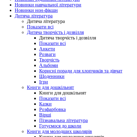
Новинки навчальної літератури
Новинки нон-фікшн
Дитяча література
Дитяча література
Показати всі
Дитяча творчість і дозвілля
Дитяча творчість і дозвілля
Показати всі
Анкети
Розваги
Творчість
Альбоми
Корисні поради для хлопчиків та дівчат
Щоденники
Ігри
Книги для дошкільнят
Книги для дошкільнят
Показати всі
Казки
Розфарбовка
Вірші
Пізнавальна література
Готуємося до школи
Книги для молодших школярів
Книги для молодших школярів