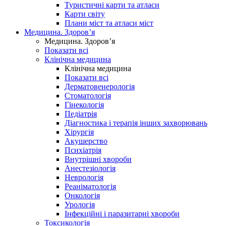
Туристичні карти та атласи
Карти світу
Плани міст та атласи міст
Медицина. Здоров’я
Медицина. Здоров’я
Показати всі
Клінічна медицина
Клінічна медицина
Показати всі
Дерматовенерологія
Стоматологія
Гінекологія
Педіатрія
Діагностика і терапія інших захворювань
Хірургія
Акушерство
Психіатрія
Внутрішні хвороби
Анестезіологія
Неврологія
Реаніматологія
Онкологія
Урологія
Інфекційні і паразитарні хвороби
Токсикологія