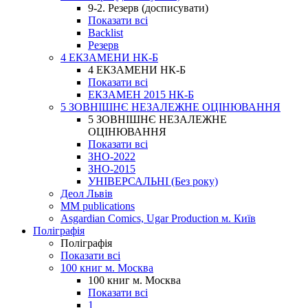
9-2. Резерв (досписувати)
Показати всі
Backlist
Резерв
4 ЕКЗАМЕНИ НК-Б
4 ЕКЗАМЕНИ НК-Б
Показати всі
ЕКЗАМЕН 2015 НК-Б
5 ЗОВНІШНЄ НЕЗАЛЕЖНЕ ОЦІНЮВАННЯ
5 ЗОВНІШНЄ НЕЗАЛЕЖНЕ
ОЦІНЮВАННЯ
Показати всі
ЗНО-2022
ЗНО-2015
УНІВЕРСАЛЬНІ (Без року)
Деол Львів
MM publications
Asgardian Comics, Ugar Production м. Київ
Поліграфія
Поліграфія
Показати всі
100 книг м. Москва
100 книг м. Москва
Показати всі
1