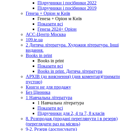
Підручники і посібники 2022
Підручники і посібники 2019
Генеза + Оріон м Київ
Генеза + Оріон м Київ
Показати всі
Генеза 2024+ Оріон
АСС-Центр Москва
109.te.ua
2 Дитяча література. Художня література. Інші
видання.
Books in print
Books in print
Показати всі
Books in print. Дитяча література
АРХІВ (до вияснення) (див коментар)(тримати
пустою)
Книги не для продажу
Без Цінника
1 Навчальна література
1 Навчальна література
Показати всі
Підручники для 2, 4 та 7, 8 класів
8. Розпродаж (продані переглянути і в резерв)
(переглядати раз на місяць)
9-2. Резерв (досписувати)