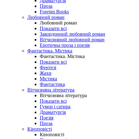
Драматургія
Проза
Foreign Books
Любовний роман
Любовний роман
Показати всі
Закордонний любовний роман
Вітчизняний любовний роман
Еротична проза і поезія
Фантастика. Містика
Фантастика. Містика
Показати всі
Фентезі
Жахи
Містика
Фантастика
Вітчизняна література
Вітчизняна література
Показати всі
Гумор і сатира
Драматургія
Поезія
Проза
Кіноповісті
Кіноповісті