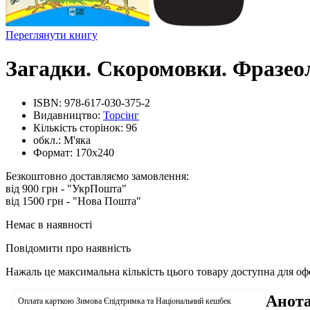
Переглянути книгу
Загадки. Скоромовки. Фразео
ISBN:
978-617-030-375-2
Видавництво:
Торсінг
Кількість сторінок:
96
обкл.:
М'яка
Формат:
170х240
Безкоштовно доставляємо замовлення:
від 900 грн - "УкрПошта"
від 1500 грн - "Нова Пошта"
Немає в наявності
Повідомити про наявність
Нажаль це максимальна кількість цього товару доступна для о
Анота
Оплата карткою Зимова Єпідтримка та Національний кешбек