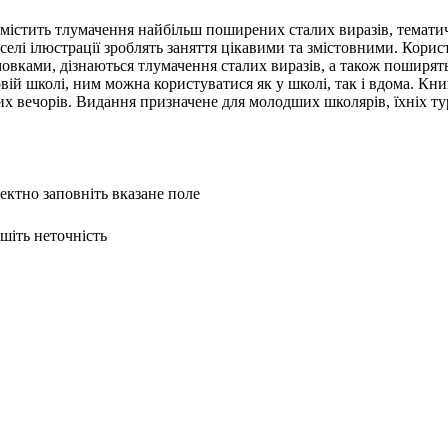
містить тлумачення найбільш поширених сталих виразів, тематичн
елі ілюстрації зроблять заняття цікавими та змістовними. Кори
вками, дізнаються тлумачення сталих виразів, а також поширять
ій школі, ним можна користуватися як у школі, так і вдома. Книг
х вечорів. Видання призначене для молодших школярів, їхніх тур
ректно заповніть вказане поле
ишіть неточність