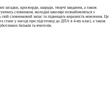
і загадки, кросворди, шаради, творчі завдання, а також
стуючись словником, молодші школярі познайомляться з
 свій словниковий запас та підвищать виразність мовлення. Це
а стане у нагоді при підготовці до ДПА в 4-му класі, а також
ботливих батьків та вчителів.