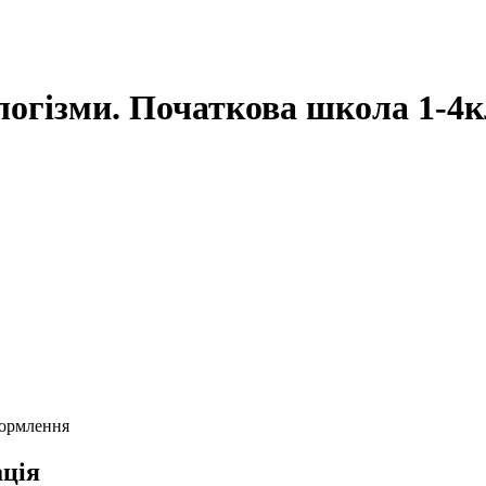
логізми. Початкова школа 1-4
формлення
ція