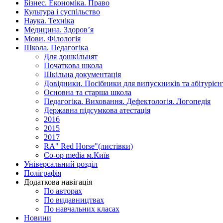
Бізнес. Економіка. Право
Культура і суспільство
Наука. Техніка
Медицина. Здоров’я
Мови. Філологія
Школа. Педагогіка
Для дошкільнят
Початкова школа
Шкільна документація
Довідники. Посібники для випускників та абітурієн
Основна та старша школа
Педагогіка. Виховання. Дефектологія. Логопедія
Державна підсумкова атестація
2016
2015
2017
RA" Red Horse"(листівки)
Co-op media м.Київ
Універсальний розділ
Поліграфія
Додаткова навігація
По авторах
По видавництвах
По навчальних класах
Новини