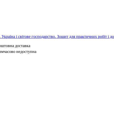
л. Україна і світове господарство. Зошит для практичних робіт і д
коштовна доставка
имчасово недоступна