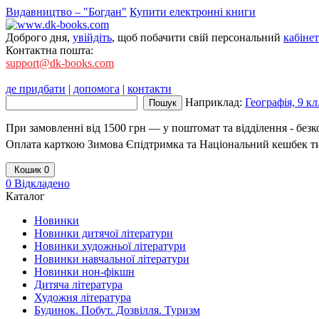
Видавництво – "Богдан"
Купити електронні книги
Доброго дня,
увійдіть
, щоб побачити свій персональний
кабінет
Контактна пошта:
support@dk-books.com
де придбати
|
допомога
|
контакти
Наприклад:
Географія, 9 к
При замовленні від 1500 грн — у поштомат та відділення - без
Оплата карткою Зимова Єпідтримка та Національний кешбек т
Кошик
0
0
Відкладено
Каталог
Новинки
Новинки дитячої літератури
Новинки художньої літератури
Новинки навчальної літератури
Новинки нон-фікшн
Дитяча література
Художня література
Будинок. Побут. Дозвілля. Туризм