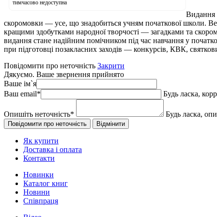
тимчасово недоступна
Видання 
скоромовки — усе, що знадобиться учням початкової школи. Вес
кращими здобутками народної творчості — загадками та скоромо
видання стане надійним помічником під час навчання у початков
при підготовці позакласних заходів — конкурсів, КВК, святкови
Повідомити про неточність
Закрити
Дякуємо. Ваше звернення прийнято
Ваше ім`я
Ваш email
*
Будь ласка, кор
Опишіть неточність
*
Будь ласка, оп
Як купити
Доставка і оплата
Контакти
Новинки
Каталог книг
Новини
Співпраця