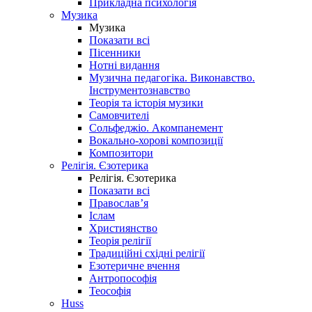
Прикладна психологія
Музика
Музика
Показати всі
Пісенники
Нотні видання
Музична педагогіка. Виконавство.
Інструментознавство
Теорія та історія музики
Самовчителі
Сольфеджіо. Акомпанемент
Вокально-хорові композиції
Композитори
Релігія. Єзотерика
Релігія. Єзотерика
Показати всі
Православ’я
Іслам
Християнство
Теорія релігії
Традиційні східні релігії
Езотеричне вчення
Антропософія
Теософія
Huss