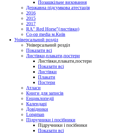
Позашкільне виховання
Державна підсумкова атестація
2016
2015
2017
RA" Red Horse"(листівки)
Co-op media м.Київ
Універсальний розділ
Універсальний розділ
Показати всі
Листівки,плакати,постери
Листівки,плакати,постери
Показати всі
Листівки
Плакати
Постери
Атласи
Книги для записів
Енциклопедії
Календарі
Довідники
Longman
Підручники і посібники
Підручники і посібники
Показати всі