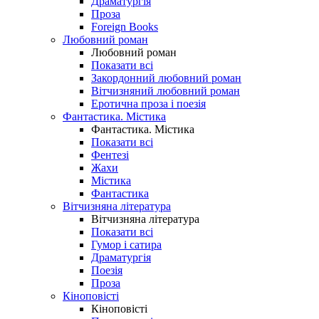
Драматургія
Проза
Foreign Books
Любовний роман
Любовний роман
Показати всі
Закордонний любовний роман
Вітчизняний любовний роман
Еротична проза і поезія
Фантастика. Містика
Фантастика. Містика
Показати всі
Фентезі
Жахи
Містика
Фантастика
Вітчизняна література
Вітчизняна література
Показати всі
Гумор і сатира
Драматургія
Поезія
Проза
Кіноповісті
Кіноповісті