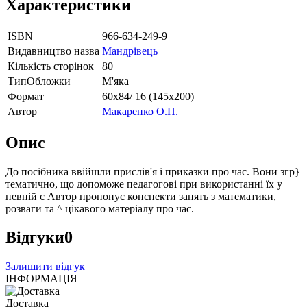
Характеристики
ISBN
966-634-249-9
Видавництво назва
Мандрівець
Кількість сторінок
80
ТипОбложки
М'яка
Формат
60х84/ 16 (145х200)
Автор
Макаренко О.П.
Опис
До посібника ввійшли прислів'я і приказки про час. Вони згр}
тематично, що допоможе педагогові при використанні їх у
певній с Автор пропонує конспекти занять з математики,
розваги та ^ цікавого матеріалу про час.
Відгуки
0
Залишити відгук
ІНФОРМАЦІЯ
Доставка