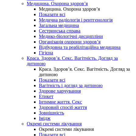
Медицина. Охорона здоров’я
Медицина. Охорона здоров’я
Показати всі
Медична радіологія і рентгенологія
Загальна медицина
Сестринська справа
Медико-біологічні дисципліни
Організація охорони здоров’я
Відбудовна та реабілітаційна медицина
Гігієна
Краса. Здоров’я. Секс. Вагітність. Догляд за
дитиною
Краса. Здоров’я. Секс. Вагітність. Догляд за
дитиною
Показати всі
Вагітність і догляд за дитиною
Здорове харчування
Етикет
Інтимне життя. Секс
Здоровий спосіб життя
Зовнішність
Імідж
Окремі системи лікування
Окремі системи лікування
Показати всі