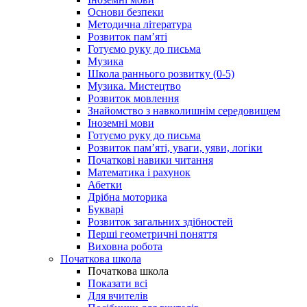
Основи безпеки
Методична література
Розвиток пам’яті
Готуємо руку до письма
Музика
Школа раннього розвитку (0-5)
Музика. Мистецтво
Розвиток мовлення
Знайомство з навколишнім середовищем
Іноземні мови
Готуємо руку до письма
Розвиток пам’яті, уваги, уяви, логіки
Початкові навики читання
Математика і рахунок
Абетки
Дрібна моторика
Букварі
Розвиток загальних здібностей
Перші геометричні поняття
Виховна робота
Початкова школа
Початкова школа
Показати всі
Для вчителів