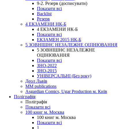
9-2. Резерв (досписувати)
Показати всі
Backlist
Резерв
4 ЕКЗАМЕНИ НК-Б
4 ЕКЗАМЕНИ НК-Б
Показати всі
ЕКЗАМЕН 2015 НК-Б
5 ЗОВНІШНЄ НЕЗАЛЕЖНЕ ОЦІНЮВАННЯ
5 ЗОВНІШНЄ НЕЗАЛЕЖНЕ
ОЦІНЮВАННЯ
Показати всі
ЗНО-2022
ЗНО-2015
УНІВЕРСАЛЬНІ (Без року)
Деол Львів
MM publications
Asgardian Comics, Ugar Production м. Київ
Поліграфія
Поліграфія
Показати всі
100 книг м. Москва
100 книг м. Москва
Показати всі
1