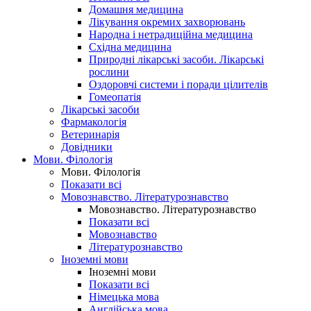
Домашня медицина
Лікування окремих захворювань
Народна і нетрадиційна медицина
Східна медицина
Природні лікарські засоби. Лікарські
рослини
Оздоровчі системи і поради цілителів
Гомеопатія
Лікарські засоби
Фармакологія
Ветеринарія
Довідники
Мови. Філологія
Мови. Філологія
Показати всі
Мовознавство. Літературознавство
Мовознавство. Літературознавство
Показати всі
Мовознавство
Літературознавство
Іноземні мови
Іноземні мови
Показати всі
Німецька мова
Англійська мова