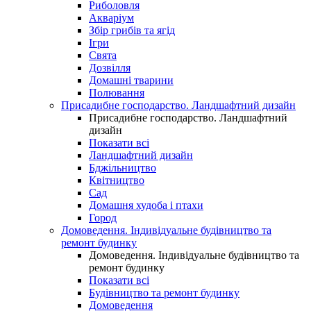
Риболовля
Акваріум
Збір грибів та ягід
Ігри
Свята
Дозвілля
Домашні тварини
Полювання
Присадибне господарство. Ландшафтний дизайн
Присадибне господарство. Ландшафтний
дизайн
Показати всі
Ландшафтний дизайн
Бджільництво
Квітництво
Сад
Домашня худоба і птахи
Город
Домоведення. Індивідуальне будівництво та
ремонт будинку
Домоведення. Індивідуальне будівництво та
ремонт будинку
Показати всі
Будівництво та ремонт будинку
Домоведення