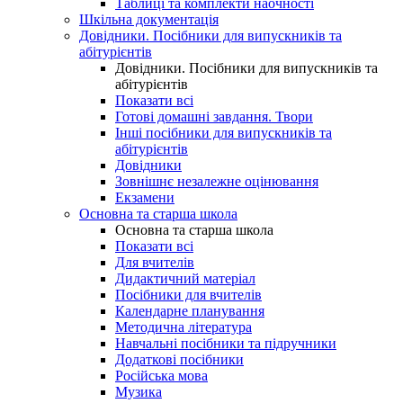
Таблиці та комплекти наочності
Шкільна документація
Довідники. Посібники для випускників та
абітурієнтів
Довідники. Посібники для випускників та
абітурієнтів
Показати всі
Готові домашні завдання. Твори
Інші посібники для випускників та
абітурієнтів
Довідники
Зовнішнє незалежне оцінювання
Екзамени
Основна та старша школа
Основна та старша школа
Показати всі
Для вчителів
Дидактичний матеріал
Посібники для вчителів
Календарне планування
Методична література
Навчальні посібники та підручники
Додаткові посібники
Російська мова
Музика