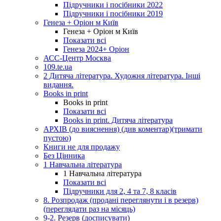
Підручники і посібники 2022
Підручники і посібники 2019
Генеза + Оріон м Київ
Генеза + Оріон м Київ
Показати всі
Генеза 2024+ Оріон
АСС-Центр Москва
109.te.ua
2 Дитяча література. Художня література. Інші
видання.
Books in print
Books in print
Показати всі
Books in print. Дитяча література
АРХІВ (до вияснення) (див коментар)(тримати
пустою)
Книги не для продажу
Без Цінника
1 Навчальна література
1 Навчальна література
Показати всі
Підручники для 2, 4 та 7, 8 класів
8. Розпродаж (продані переглянути і в резерв)
(переглядати раз на місяць)
9-2. Резерв (досписувати)