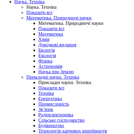
Наука. Техніка
Наука. Техніка
Показати всі
Математика. Природничі науки
Математика. Природничі науки
Показати всі
Математика
Хімія
Довідкові видання
Біологія
Екологія
Фізика
Астрономія
Наука про Землю
Прикладні науки. Техніка
Прикладні науки. Техніка
Показати всі
Техніка
Енергетика
Промисловість
Зв’язок
Радіоелектроніка
Сільське господарство
Будівництво
Технологія харчових виробництв