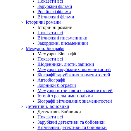
Показати всі
Зарубіжні фільми
Російські фільми
Вітчизняні фільми
Історичні романи
Історичні романи
Показати всі
Вітчизняні письменники
Закордонні письменники
Мемуари. Біографії
Мемуари. Біографії
Показати всі
Щоденники, листи, записки
Мемуари зарубіжних знаменитостей
Біографії зарубіжних знаменитостей
Автобіографії
Збірники біографій
Мемуари вітчизняних знаменитостей
Історії з реальними подіями
Біографії вітчизняних знаменитостей
Детективи. Бойовики
Детективи. Бойовики
Показати всі
Зарубіжні детективи та бойовики
Вітчизняні детективи та бойовики