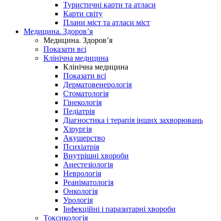
Туристичні карти та атласи
Карти світу
Плани міст та атласи міст
Медицина. Здоров’я
Медицина. Здоров’я
Показати всі
Клінічна медицина
Клінічна медицина
Показати всі
Дерматовенерологія
Стоматологія
Гінекологія
Педіатрія
Діагностика і терапія інших захворювань
Хірургія
Акушерство
Психіатрія
Внутрішні хвороби
Анестезіологія
Неврологія
Реаніматологія
Онкологія
Урологія
Інфекційні і паразитарні хвороби
Токсикологія