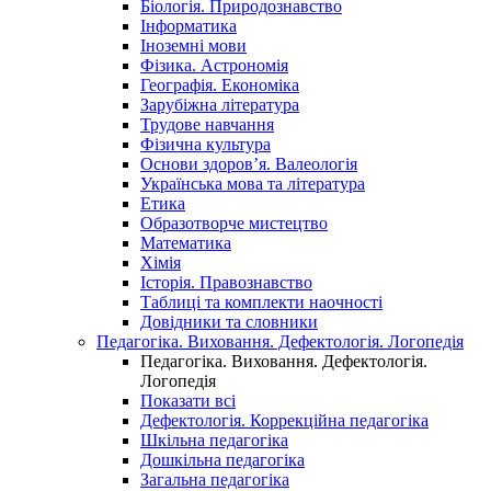
Біологія. Природознавство
Інформатика
Іноземні мови
Фізика. Астрономія
Географія. Економіка
Зарубіжна література
Трудове навчання
Фізична культура
Основи здоров’я. Валеологія
Українська мова та література
Етика
Образотворче мистецтво
Математика
Хімія
Історія. Правознавство
Таблиці та комплекти наочності
Довідники та словники
Педагогіка. Виховання. Дефектологія. Логопедія
Педагогіка. Виховання. Дефектологія.
Логопедія
Показати всі
Дефектологія. Коррекційна педагогіка
Шкільна педагогіка
Дошкільна педагогіка
Загальна педагогіка