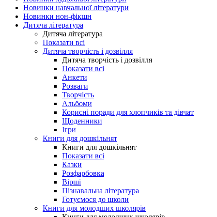
Новинки навчальної літератури
Новинки нон-фікшн
Дитяча література
Дитяча література
Показати всі
Дитяча творчість і дозвілля
Дитяча творчість і дозвілля
Показати всі
Анкети
Розваги
Творчість
Альбоми
Корисні поради для хлопчиків та дівчат
Щоденники
Ігри
Книги для дошкільнят
Книги для дошкільнят
Показати всі
Казки
Розфарбовка
Вірші
Пізнавальна література
Готуємося до школи
Книги для молодших школярів
Книги для молодших школярів