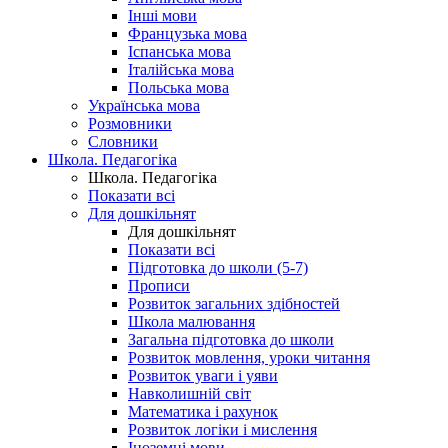
Інші мови
Французька мова
Іспанська мова
Італійська мова
Польська мова
Українська мова
Розмовники
Словники
Школа. Педагогіка
Школа. Педагогіка
Показати всі
Для дошкільнят
Для дошкільнят
Показати всі
Підготовка до школи (5-7)
Прописи
Розвиток загальних здібностей
Школа малювання
Загальна підготовка до школи
Розвиток мовлення, уроки читання
Розвиток уваги і уяви
Навколишній світ
Математика і рахунок
Розвиток логіки і мислення
Іноземні мови