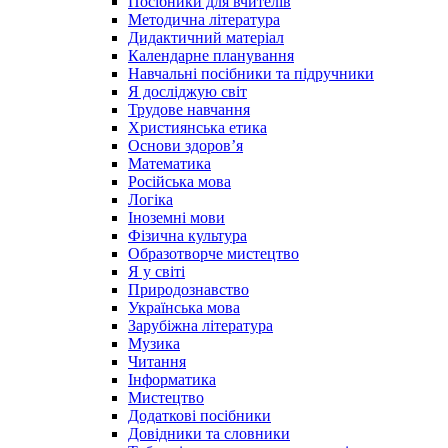
Посібники для вчителів
Методична література
Дидактичний матеріал
Календарне планування
Навчальні посібники та підручники
Я досліджую світ
Трудове навчання
Християнська етика
Основи здоров’я
Математика
Російська мова
Логіка
Іноземні мови
Фізична культура
Образотворче мистецтво
Я у світі
Природознавство
Українська мова
Зарубіжна література
Музика
Читання
Інформатика
Мистецтво
Додаткові посібники
Довідники та словники