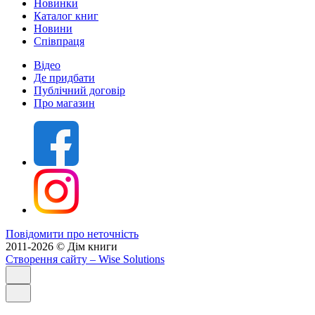
Новинки
Каталог книг
Новини
Співпраця
Відео
Де придбати
Публічний договір
Про магазин
Повідомити про неточність
2011-2026 © Дім книги
Створення сайту
– Wise Solutions