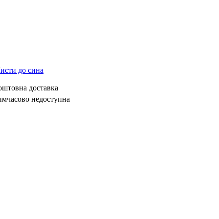
исти до сина
коштовна доставка
имчасово недоступна