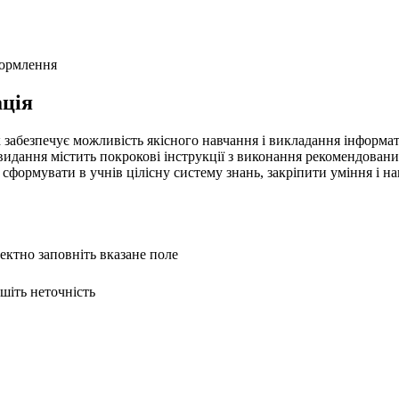
формлення
ція
 забезпечує можливість якісного навчання і викладання інформа
 видання містить покрокові інструкції з виконання рекомендован
сформувати в учнів цілісну систему знань, закріпити уміння і на
ректно заповніть вказане поле
ишіть неточність