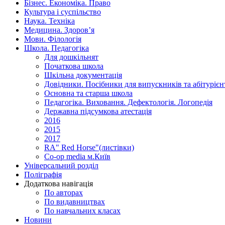
Бізнес. Економіка. Право
Культура і суспільство
Наука. Техніка
Медицина. Здоров’я
Мови. Філологія
Школа. Педагогіка
Для дошкільнят
Початкова школа
Шкільна документація
Довідники. Посібники для випускників та абітурієн
Основна та старша школа
Педагогіка. Виховання. Дефектологія. Логопедія
Державна підсумкова атестація
2016
2015
2017
RA" Red Horse"(листівки)
Co-op media м.Київ
Універсальний розділ
Поліграфія
Додаткова навігація
По авторах
По видавництвах
По навчальних класах
Новини