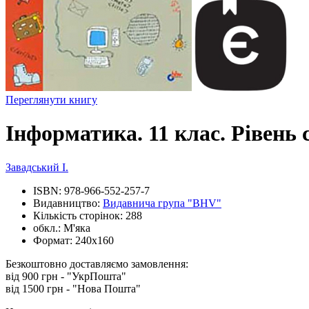
Переглянути книгу
Інформатика. 11 клас. Рівень с
Завадський І.
ISBN:
978-966-552-257-7
Видавництво:
Видавнича група "BHV"
Кількість сторінок:
288
обкл.:
М'яка
Формат:
240х160
Безкоштовно доставляємо замовлення:
від 900 грн - "УкрПошта"
від 1500 грн - "Нова Пошта"