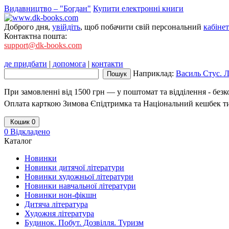
Видавництво – "Богдан"
Купити електронні книги
Доброго дня,
увійдіть
, щоб побачити свій персональний
кабінет
Контактна пошта:
support@dk-books.com
де придбати
|
допомога
|
контакти
Наприклад:
Василь Стус. Л
При замовленні від 1500 грн — у поштомат та відділення - без
Оплата карткою Зимова Єпідтримка та Національний кешбек т
Кошик
0
0
Відкладено
Каталог
Новинки
Новинки дитячої літератури
Новинки художньої літератури
Новинки навчальної літератури
Новинки нон-фікшн
Дитяча література
Художня література
Будинок. Побут. Дозвілля. Туризм