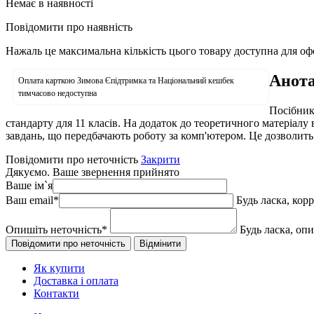
Немає в наявності
Повідомити про наявність
Нажаль це максимальна кількість цього товару доступна для о
Анота
Оплата карткою Зимова Єпідтримка та Національний кешбек
тимчасово недоступна
Посібник
стандарту для 11 класів. На додаток до теоретичного матеріалу
завдань, що передбачають роботу за комп'ютером. Це дозволить 
Повідомити про неточність
Закрити
Дякуємо. Ваше звернення прийнято
Ваше ім`я
Ваш email
*
Будь ласка, кор
Опишіть неточність
*
Будь ласка, оп
Як купити
Доставка і оплата
Контакти