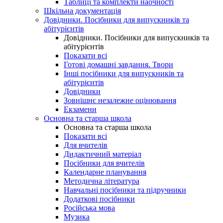
Таблиці та комплекти наочності
Шкільна документація
Довідники. Посібники для випускників та
абітурієнтів
Довідники. Посібники для випускників та
абітурієнтів
Показати всі
Готові домашні завдання. Твори
Інші посібники для випускників та
абітурієнтів
Довідники
Зовнішнє незалежне оцінювання
Екзамени
Основна та старша школа
Основна та старша школа
Показати всі
Для вчителів
Дидактичний матеріал
Посібники для вчителів
Календарне планування
Методична література
Навчальні посібники та підручники
Додаткові посібники
Російська мова
Музика