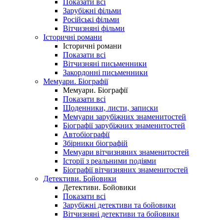
Показати всі
Зарубіжні фільми
Російські фільми
Вітчизняні фільми
Історичні романи
Історичні романи
Показати всі
Вітчизняні письменники
Закордонні письменники
Мемуари. Біографії
Мемуари. Біографії
Показати всі
Щоденники, листи, записки
Мемуари зарубіжних знаменитостей
Біографії зарубіжних знаменитостей
Автобіографії
Збірники біографій
Мемуари вітчизняних знаменитостей
Історії з реальними подіями
Біографії вітчизняних знаменитостей
Детективи. Бойовики
Детективи. Бойовики
Показати всі
Зарубіжні детективи та бойовики
Вітчизняні детективи та бойовики