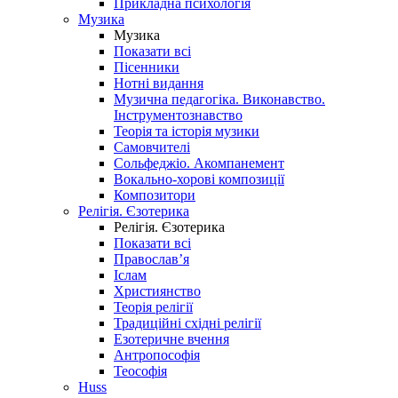
Прикладна психологія
Музика
Музика
Показати всі
Пісенники
Нотні видання
Музична педагогіка. Виконавство.
Інструментознавство
Теорія та історія музики
Самовчителі
Сольфеджіо. Акомпанемент
Вокально-хорові композиції
Композитори
Релігія. Єзотерика
Релігія. Єзотерика
Показати всі
Православ’я
Іслам
Християнство
Теорія релігії
Традиційні східні релігії
Езотеричне вчення
Антропософія
Теософія
Huss