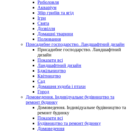
Риболовля
Акваріум
Збір грибів та ягід
Ігри
Свята
Дозвілля
Домашні тварини
Полювання
Присадибне господарство. Ландшафтний дизайн
Присадибне господарство. Ландшафтний
дизайн
Показати всі
Ландшафтний дизайн
Бджільництво
Квітництво
Сад
Домашня худоба і птахи
Город
Домоведення. Індивідуальне будівництво та
ремонт будинку
Домоведення. Індивідуальне будівництво та
ремонт будинку
Показати всі
Будівництво та ремонт будинку
Домоведення