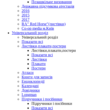
Позашкільне виховання
Державна підсумкова атестація
2016
2015
2017
RA" Red Horse"(листівки)
Co-op media м.Київ
Універсальний розділ
Універсальний розділ
Показати всі
Листівки,плакати,постери
Листівки,плакати,постери
Показати всі
Листівки
Плакати
Постери
Атласи
Книги для записів
Енциклопедії
Календарі
Довідники
Longman
Підручники і посібники
Підручники і посібники
Показати всі