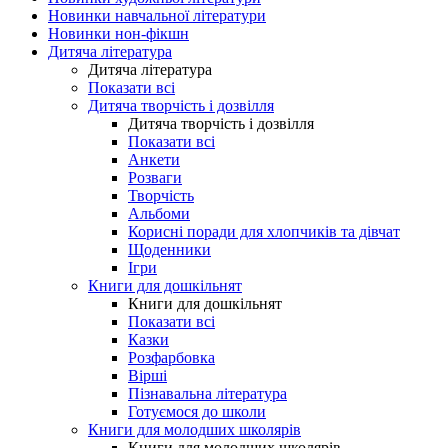
Новинки навчальної літератури
Новинки нон-фікшн
Дитяча література
Дитяча література
Показати всі
Дитяча творчість і дозвілля
Дитяча творчість і дозвілля
Показати всі
Анкети
Розваги
Творчість
Альбоми
Корисні поради для хлопчиків та дівчат
Щоденники
Ігри
Книги для дошкільнят
Книги для дошкільнят
Показати всі
Казки
Розфарбовка
Вірші
Пізнавальна література
Готуємося до школи
Книги для молодших школярів
Книги для молодших школярів