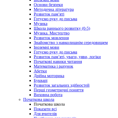
Основи безпеки
Методична література
Розвиток пам’яті
Готуємо руку до письма
Музика
Школа раннього розвитку (0-5)
Музика. Мистецтво
Розвиток мовлення
Знайомство з навколишнім середовищем
Іноземні мови
Готуємо руку до письма
Розвиток пам’яті, уваги, уяви, логіки
Початкові навики читання
Математика і рахунок
Абетки
Дрібна моторика
Букварі
Розвиток загальних здібностей
Перші геометричні поняття
Виховна робота
Початкова школа
Початкова школа
Показати всі
Для вчителів