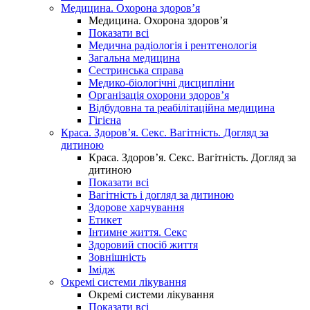
Медицина. Охорона здоров’я
Медицина. Охорона здоров’я
Показати всі
Медична радіологія і рентгенологія
Загальна медицина
Сестринська справа
Медико-біологічні дисципліни
Організація охорони здоров’я
Відбудовна та реабілітаційна медицина
Гігієна
Краса. Здоров’я. Секс. Вагітність. Догляд за
дитиною
Краса. Здоров’я. Секс. Вагітність. Догляд за
дитиною
Показати всі
Вагітність і догляд за дитиною
Здорове харчування
Етикет
Інтимне життя. Секс
Здоровий спосіб життя
Зовнішність
Імідж
Окремі системи лікування
Окремі системи лікування
Показати всі