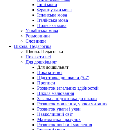
Інші мови
Французька мова
Іспанська мова
Італійська мова
Польська мова
Українська мова
Розмовники
Словники
Школа. Педагогіка
Школа. Педагогіка
Показати всі
Для дошкільнят
Для дошкільнят
Показати всі
Підготовка до школи (5-7)
Прописи
Розвиток загальних здібностей
Школа малювання
Загальна підготовка до школи
Розвиток мовлення, уроки читання
Розвиток уваги і уяви
Навколишній світ
Математика і рахунок
Розвиток логіки і мислення
Іноземні мови