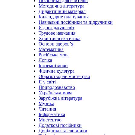
Посібники для вчителів
Методична література
Дидактичний матеріал
Календарне планування
Навчальні посібники та підручники
Я досліджую світ
Трудове навчання
Християнська етика
Основи здоров’я
Математика
Російська мова
Логіка
Іноземні мови
Фізична культура
Образотворче мистецтво
Я у світі
Природознавство
Українська мова
Зарубіжна література
Музика
Читання
Інформатика
Мистецтво
Додаткові посібники
Довідники та словники