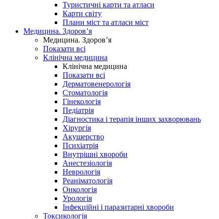
Туристичні карти та атласи
Карти світу
Плани міст та атласи міст
Медицина. Здоров’я
Медицина. Здоров’я
Показати всі
Клінічна медицина
Клінічна медицина
Показати всі
Дерматовенерологія
Стоматологія
Гінекологія
Педіатрія
Діагностика і терапія інших захворювань
Хірургія
Акушерство
Психіатрія
Внутрішні хвороби
Анестезіологія
Неврологія
Реаніматологія
Онкологія
Урологія
Інфекційні і паразитарні хвороби
Токсикологія