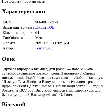
Повідомити про наявність
Характеристики
ISBN
966-8017-21-8
Видавництво назва
Джура ТОВ
Кількість сторінок
64
ТипОбложки
М'яка
Формат
70х100/ 32 (120х165)
Автор
Гонтарук Л.
Опис
"Дружба впродовж вісімнадцяти років" — нова книжка
сучасної української поетеси, члена Національної Спілки
письменників України, автора семи книг — Любові Гонтарук.
"Я дякую Вам, Любо, за Вашу вірність, вісімнадцять років
щирої приязні! Це вже немало! Скільки води збігло... А тоді, у
Збаражі, в 1977 році Ви, Любо, чимось виділялися з усіх, хто
був на зустрічі. Я Вас запримітив". О. Гончар.
Відгуки
0