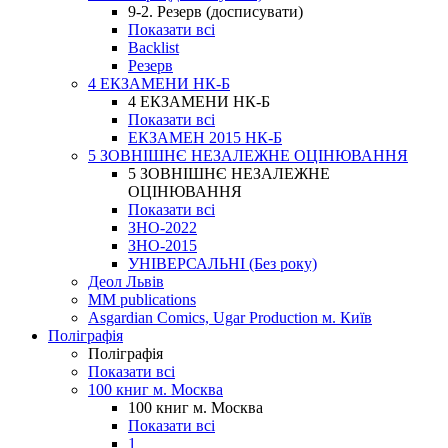
9-2. Резерв (досписувати)
Показати всі
Backlist
Резерв
4 ЕКЗАМЕНИ НК-Б
4 ЕКЗАМЕНИ НК-Б
Показати всі
ЕКЗАМЕН 2015 НК-Б
5 ЗОВНІШНЄ НЕЗАЛЕЖНЕ ОЦІНЮВАННЯ
5 ЗОВНІШНЄ НЕЗАЛЕЖНЕ
ОЦІНЮВАННЯ
Показати всі
ЗНО-2022
ЗНО-2015
УНІВЕРСАЛЬНІ (Без року)
Деол Львів
MM publications
Asgardian Comics, Ugar Production м. Київ
Поліграфія
Поліграфія
Показати всі
100 книг м. Москва
100 книг м. Москва
Показати всі
1