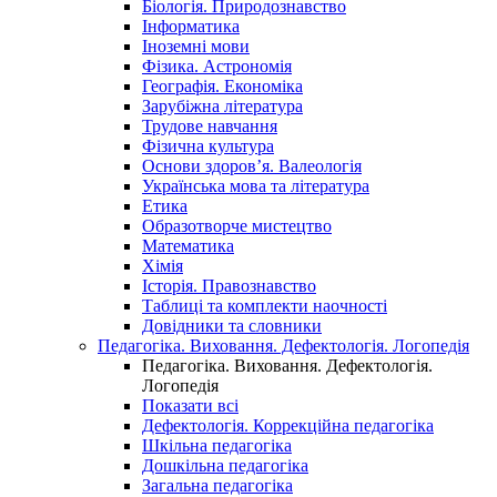
Біологія. Природознавство
Інформатика
Іноземні мови
Фізика. Астрономія
Географія. Економіка
Зарубіжна література
Трудове навчання
Фізична культура
Основи здоров’я. Валеологія
Українська мова та література
Етика
Образотворче мистецтво
Математика
Хімія
Історія. Правознавство
Таблиці та комплекти наочності
Довідники та словники
Педагогіка. Виховання. Дефектологія. Логопедія
Педагогіка. Виховання. Дефектологія.
Логопедія
Показати всі
Дефектологія. Коррекційна педагогіка
Шкільна педагогіка
Дошкільна педагогіка
Загальна педагогіка