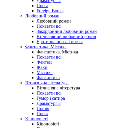
Драматургія
Проза
Foreign Books
Любовний роман
Любовний роман
Показати всі
Закордонний любовний роман
Вітчизняний любовний роман
Еротична проза і поезія
Фантастика. Містика
Фантастика. Містика
Показати всі
Фентезі
Жахи
Містика
Фантастика
Вітчизняна література
Вітчизняна література
Показати всі
Гумор і сатира
Драматургія
Поезія
Проза
Кіноповісті
Кіноповісті