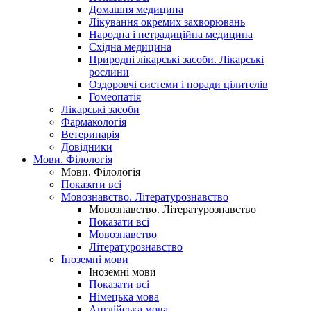
Домашня медицина
Лікування окремих захворювань
Народна і нетрадиційна медицина
Східна медицина
Природні лікарські засоби. Лікарські
рослини
Оздоровчі системи і поради цілителів
Гомеопатія
Лікарські засоби
Фармакологія
Ветеринарія
Довідники
Мови. Філологія
Мови. Філологія
Показати всі
Мовознавство. Літературознавство
Мовознавство. Літературознавство
Показати всі
Мовознавство
Літературознавство
Іноземні мови
Іноземні мови
Показати всі
Німецька мова
Англійська мова