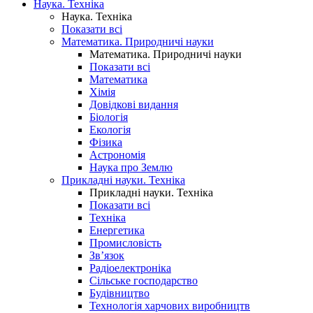
Наука. Техніка
Наука. Техніка
Показати всі
Математика. Природничі науки
Математика. Природничі науки
Показати всі
Математика
Хімія
Довідкові видання
Біологія
Екологія
Фізика
Астрономія
Наука про Землю
Прикладні науки. Техніка
Прикладні науки. Техніка
Показати всі
Техніка
Енергетика
Промисловість
Зв’язок
Радіоелектроніка
Сільське господарство
Будівництво
Технологія харчових виробництв