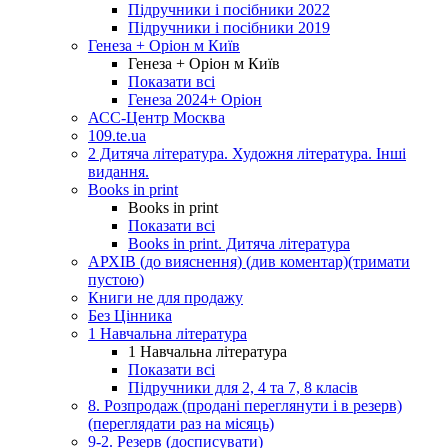
Підручники і посібники 2022
Підручники і посібники 2019
Генеза + Оріон м Київ
Генеза + Оріон м Київ
Показати всі
Генеза 2024+ Оріон
АСС-Центр Москва
109.te.ua
2 Дитяча література. Художня література. Інші
видання.
Books in print
Books in print
Показати всі
Books in print. Дитяча література
АРХІВ (до вияснення) (див коментар)(тримати
пустою)
Книги не для продажу
Без Цінника
1 Навчальна література
1 Навчальна література
Показати всі
Підручники для 2, 4 та 7, 8 класів
8. Розпродаж (продані переглянути і в резерв)
(переглядати раз на місяць)
9-2. Резерв (досписувати)