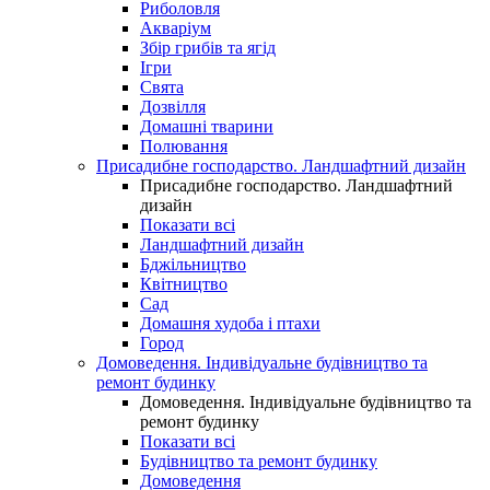
Риболовля
Акваріум
Збір грибів та ягід
Ігри
Свята
Дозвілля
Домашні тварини
Полювання
Присадибне господарство. Ландшафтний дизайн
Присадибне господарство. Ландшафтний
дизайн
Показати всі
Ландшафтний дизайн
Бджільництво
Квітництво
Сад
Домашня худоба і птахи
Город
Домоведення. Індивідуальне будівництво та
ремонт будинку
Домоведення. Індивідуальне будівництво та
ремонт будинку
Показати всі
Будівництво та ремонт будинку
Домоведення