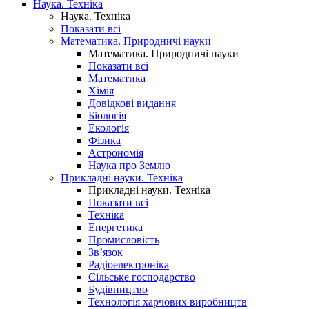
Наука. Техніка
Наука. Техніка
Показати всі
Математика. Природничі науки
Математика. Природничі науки
Показати всі
Математика
Хімія
Довідкові видання
Біологія
Екологія
Фізика
Астрономія
Наука про Землю
Прикладні науки. Техніка
Прикладні науки. Техніка
Показати всі
Техніка
Енергетика
Промисловість
Зв’язок
Радіоелектроніка
Сільське господарство
Будівництво
Технологія харчових виробництв