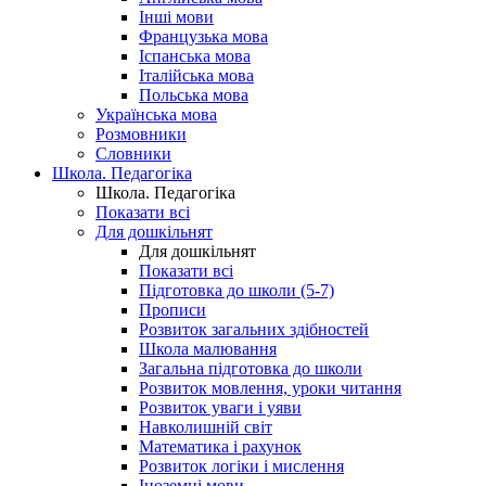
Інші мови
Французька мова
Іспанська мова
Італійська мова
Польська мова
Українська мова
Розмовники
Словники
Школа. Педагогіка
Школа. Педагогіка
Показати всі
Для дошкільнят
Для дошкільнят
Показати всі
Підготовка до школи (5-7)
Прописи
Розвиток загальних здібностей
Школа малювання
Загальна підготовка до школи
Розвиток мовлення, уроки читання
Розвиток уваги і уяви
Навколишній світ
Математика і рахунок
Розвиток логіки і мислення
Іноземні мови