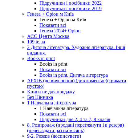
Підручники і посібники 2022
Підручники і посібники 2019
Генеза + Оріон м Київ
Генеза + Оріон м Київ
Показати всі
Генеза 2024+ Оріон
АСС-Центр Москва
109.te.ua
2 Дитяча література. Художня література. Інші
видання.
Books in print
Books in print
Показати всі
Books in print. Дитяча література
АРХІВ (до вияснення) (див коментар)(тримати
пустою)
Книги не для продажу
Без Цінника
1 Навчальна література
1 Навчальна література
Показати всі
Підручники для 2, 4 та 7, 8 класів
8. Розпродаж (продані переглянути і в резерв)
(переглядати раз на місяць)
9-2. Резерв (досписувати)