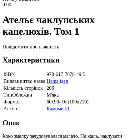
0.00
Ательє чаклунських
капелюхів. Том 1
Повідомити про наявність
Характеристики
ISBN
978-617-7678-49-5
Видавництво назва
Наша ідея
Кількість сторінок
206
ТипОбложки
М'яка
Формат
60х90/ 16 (100х210)
Автор
Камоме Ш.
Опис
Коко змалку зачудовувалася магією. На жаль, чаклувати