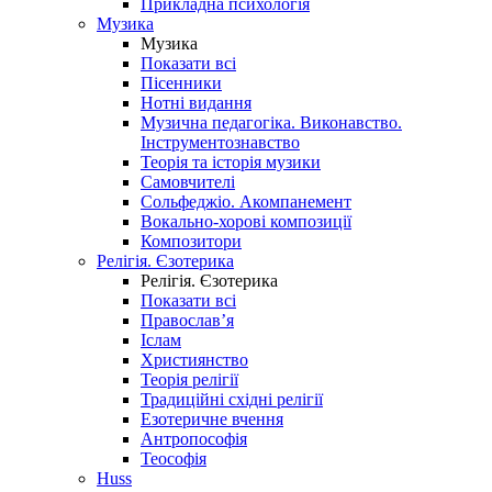
Прикладна психологія
Музика
Музика
Показати всі
Пісенники
Нотні видання
Музична педагогіка. Виконавство.
Інструментознавство
Теорія та історія музики
Самовчителі
Сольфеджіо. Акомпанемент
Вокально-хорові композиції
Композитори
Релігія. Єзотерика
Релігія. Єзотерика
Показати всі
Православ’я
Іслам
Християнство
Теорія релігії
Традиційні східні релігії
Езотеричне вчення
Антропософія
Теософія
Huss