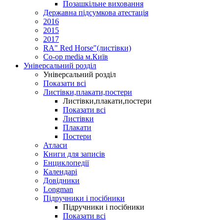
Позашкільне виховання
Державна підсумкова атестація
2016
2015
2017
RA" Red Horse"(листівки)
Co-op media м.Київ
Універсальний розділ
Універсальний розділ
Показати всі
Листівки,плакати,постери
Листівки,плакати,постери
Показати всі
Листівки
Плакати
Постери
Атласи
Книги для записів
Енциклопедії
Календарі
Довідники
Longman
Підручники і посібники
Підручники і посібники
Показати всі