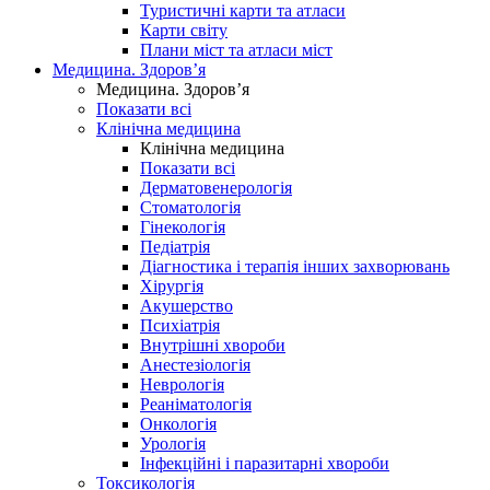
Туристичні карти та атласи
Карти світу
Плани міст та атласи міст
Медицина. Здоров’я
Медицина. Здоров’я
Показати всі
Клінічна медицина
Клінічна медицина
Показати всі
Дерматовенерологія
Стоматологія
Гінекологія
Педіатрія
Діагностика і терапія інших захворювань
Хірургія
Акушерство
Психіатрія
Внутрішні хвороби
Анестезіологія
Неврологія
Реаніматологія
Онкологія
Урологія
Інфекційні і паразитарні хвороби
Токсикологія