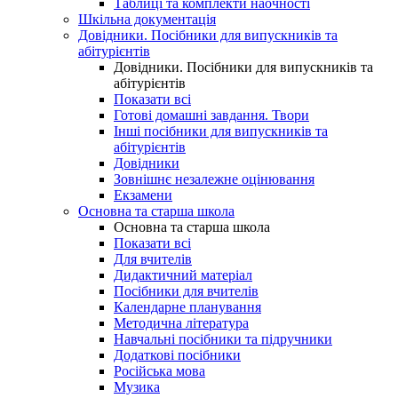
Таблиці та комплекти наочності
Шкільна документація
Довідники. Посібники для випускників та
абітурієнтів
Довідники. Посібники для випускників та
абітурієнтів
Показати всі
Готові домашні завдання. Твори
Інші посібники для випускників та
абітурієнтів
Довідники
Зовнішнє незалежне оцінювання
Екзамени
Основна та старша школа
Основна та старша школа
Показати всі
Для вчителів
Дидактичний матеріал
Посібники для вчителів
Календарне планування
Методична література
Навчальні посібники та підручники
Додаткові посібники
Російська мова
Музика