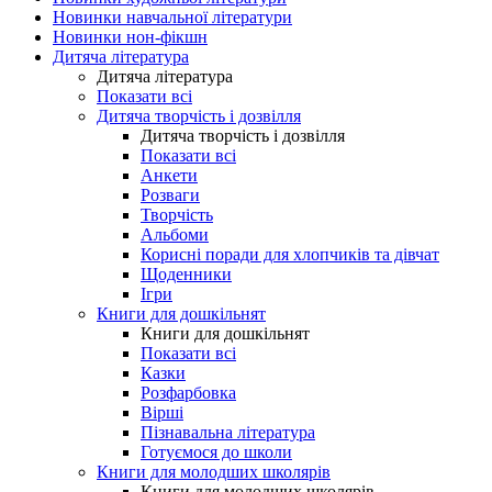
Новинки навчальної літератури
Новинки нон-фікшн
Дитяча література
Дитяча література
Показати всі
Дитяча творчість і дозвілля
Дитяча творчість і дозвілля
Показати всі
Анкети
Розваги
Творчість
Альбоми
Корисні поради для хлопчиків та дівчат
Щоденники
Ігри
Книги для дошкільнят
Книги для дошкільнят
Показати всі
Казки
Розфарбовка
Вірші
Пізнавальна література
Готуємося до школи
Книги для молодших школярів
Книги для молодших школярів