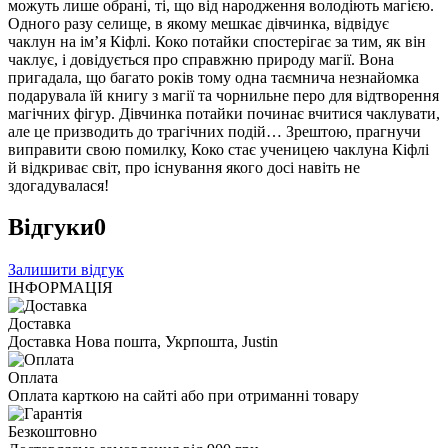
можуть лише обрані, ті, що від народження володіють магією.
Одного разу селище, в якому мешкає дівчинка, відвідує
чаклун на ім’я Кіфлі. Коко потайки спостерігає за тим, як він
чаклує, і довідується про справжню природу магії. Вона
пригадала, що багато років тому одна таємнича незнайомка
подарувала їй книгу з магії та чорнильне перо для відтворення
магічних фігур. Дівчинка потайки починає вчитися чаклувати,
але це призводить до трагічних подій… Зрештою, прагнучи
виправити свою помилку, Коко стає ученицею чаклуна Кіфлі
й відкриває світ, про існування якого досі навіть не
здогадувалася!
Відгуки
0
Залишити відгук
ІНФОРМАЦІЯ
Доставка
Доставка Нова пошта, Укрпошта, Justin
Оплата
Оплата карткою на сайті або при отриманні товару
Безкоштовно