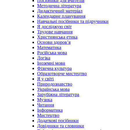
Посібники для вчителів
Методична література
Дидактичний матеріал
Календарне планування
Навчальні посібники та підручники
Я досліджую світ
Трудове навчання
Християнська етика
Основи здоров’я
Математика
Російська мова
Логіка
Іноземні мови
Фізична культура
Образотворче мистецтво
Я у світі
Природознавство
Українська мова
Зарубіжна література
Музика
Читання
Інформатика
Мистецтво
Додаткові посібники
Довідники та словники