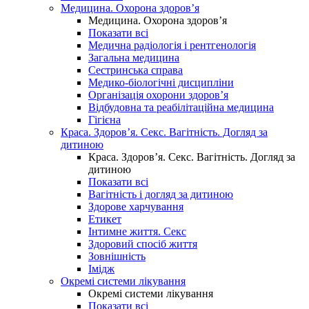
Медицина. Охорона здоров’я
Медицина. Охорона здоров’я
Показати всі
Медична радіологія і рентгенологія
Загальна медицина
Сестринська справа
Медико-біологічні дисципліни
Організація охорони здоров’я
Відбудовна та реабілітаційна медицина
Гігієна
Краса. Здоров’я. Секс. Вагітність. Догляд за
дитиною
Краса. Здоров’я. Секс. Вагітність. Догляд за
дитиною
Показати всі
Вагітність і догляд за дитиною
Здорове харчування
Етикет
Інтимне життя. Секс
Здоровий спосіб життя
Зовнішність
Імідж
Окремі системи лікування
Окремі системи лікування
Показати всі