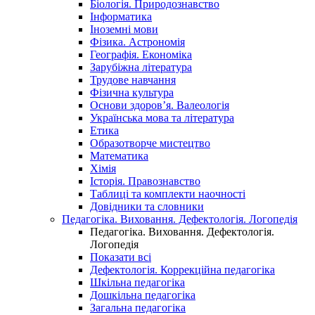
Біологія. Природознавство
Інформатика
Іноземні мови
Фізика. Астрономія
Географія. Економіка
Зарубіжна література
Трудове навчання
Фізична культура
Основи здоров’я. Валеологія
Українська мова та література
Етика
Образотворче мистецтво
Математика
Хімія
Історія. Правознавство
Таблиці та комплекти наочності
Довідники та словники
Педагогіка. Виховання. Дефектологія. Логопедія
Педагогіка. Виховання. Дефектологія.
Логопедія
Показати всі
Дефектологія. Коррекційна педагогіка
Шкільна педагогіка
Дошкільна педагогіка
Загальна педагогіка