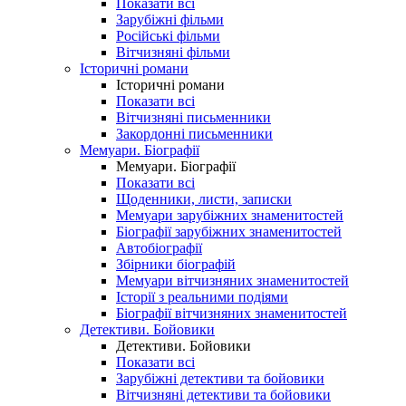
Показати всі
Зарубіжні фільми
Російські фільми
Вітчизняні фільми
Історичні романи
Історичні романи
Показати всі
Вітчизняні письменники
Закордонні письменники
Мемуари. Біографії
Мемуари. Біографії
Показати всі
Щоденники, листи, записки
Мемуари зарубіжних знаменитостей
Біографії зарубіжних знаменитостей
Автобіографії
Збірники біографій
Мемуари вітчизняних знаменитостей
Історії з реальними подіями
Біографії вітчизняних знаменитостей
Детективи. Бойовики
Детективи. Бойовики
Показати всі
Зарубіжні детективи та бойовики
Вітчизняні детективи та бойовики