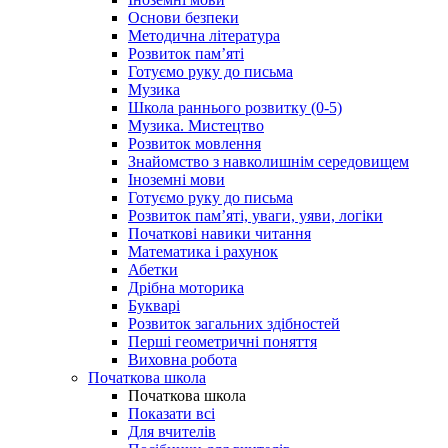
Основи безпеки
Методична література
Розвиток пам’яті
Готуємо руку до письма
Музика
Школа раннього розвитку (0-5)
Музика. Мистецтво
Розвиток мовлення
Знайомство з навколишнім середовищем
Іноземні мови
Готуємо руку до письма
Розвиток пам’яті, уваги, уяви, логіки
Початкові навики читання
Математика і рахунок
Абетки
Дрібна моторика
Букварі
Розвиток загальних здібностей
Перші геометричні поняття
Виховна робота
Початкова школа
Початкова школа
Показати всі
Для вчителів