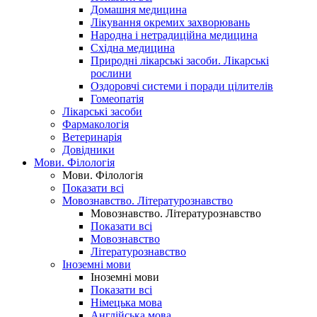
Домашня медицина
Лікування окремих захворювань
Народна і нетрадиційна медицина
Східна медицина
Природні лікарські засоби. Лікарські
рослини
Оздоровчі системи і поради цілителів
Гомеопатія
Лікарські засоби
Фармакологія
Ветеринарія
Довідники
Мови. Філологія
Мови. Філологія
Показати всі
Мовознавство. Літературознавство
Мовознавство. Літературознавство
Показати всі
Мовознавство
Літературознавство
Іноземні мови
Іноземні мови
Показати всі
Німецька мова
Англійська мова