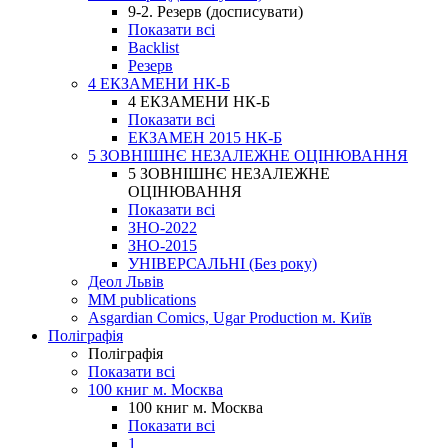
9-2. Резерв (досписувати)
Показати всі
Backlist
Резерв
4 ЕКЗАМЕНИ НК-Б
4 ЕКЗАМЕНИ НК-Б
Показати всі
ЕКЗАМЕН 2015 НК-Б
5 ЗОВНІШНЄ НЕЗАЛЕЖНЕ ОЦІНЮВАННЯ
5 ЗОВНІШНЄ НЕЗАЛЕЖНЕ
ОЦІНЮВАННЯ
Показати всі
ЗНО-2022
ЗНО-2015
УНІВЕРСАЛЬНІ (Без року)
Деол Львів
MM publications
Asgardian Comics, Ugar Production м. Київ
Поліграфія
Поліграфія
Показати всі
100 книг м. Москва
100 книг м. Москва
Показати всі
1