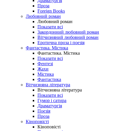
Драматургія
Проза
Foreign Books
Любовний роман
Любовний роман
Показати всі
Закордонний любовний роман
Вітчизняний любовний роман
Еротична проза і поезія
Фантастика. Містика
Фантастика. Містика
Показати всі
Фентезі
Жахи
Містика
Фантастика
Вітчизняна література
Вітчизняна література
Показати всі
Гумор і сатира
Драматургія
Поезія
Проза
Кіноповісті
Кіноповісті