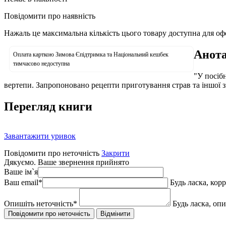
Повідомити про наявність
Нажаль це максимальна кількість цього товару доступна для о
Анота
Оплата карткою Зимова Єпідтримка та Національний кешбек
тимчасово недоступна
"У посібн
вертепи. Запропоновано рецепти приготування страв та іншої зви
Перегляд книги
Завантажити уривок
Повідомити про неточність
Закрити
Дякуємо. Ваше звернення прийнято
Ваше ім`я
Ваш email
*
Будь ласка, кор
Опишіть неточність
*
Будь ласка, оп