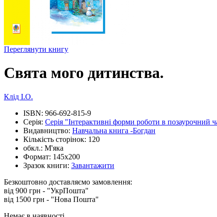
Переглянути книгу
Свята мого дитинства.
Клід І.О.
ISBN:
966-692-815-9
Серія:
Серія "Інтерактивні форми роботи в позаурочний ч
Видавництво:
Навчальна книга -Богдан
Кількість сторінок:
120
обкл.:
М'яка
Формат:
145х200
Зразок книги:
Завантажити
Безкоштовно доставляємо замовлення:
від 900 грн - "УкрПошта"
від 1500 грн - "Нова Пошта"
Немає в наявності