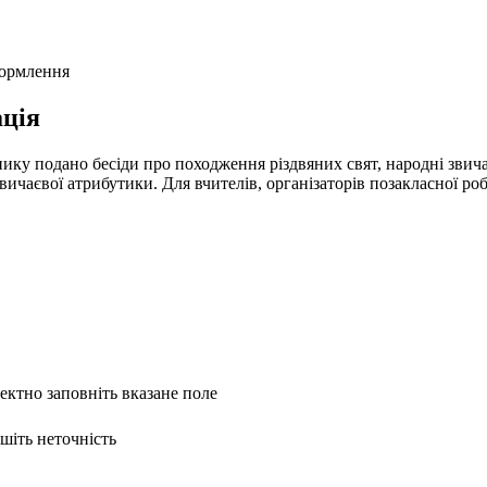
формлення
ція
ику подано бесіди про походження різдвяних свят, народні звичаї
чаєвої атрибутики. Для вчителів, організаторів позакласної робо
ректно заповніть вказане поле
ишіть неточність