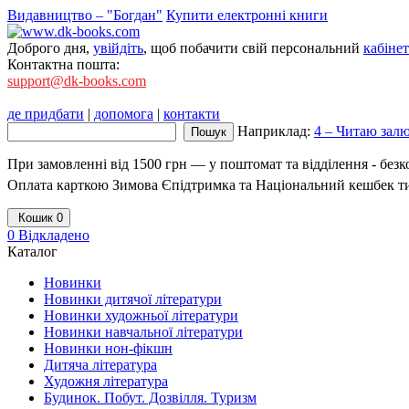
Видавництво – "Богдан"
Купити електронні книги
Доброго дня,
увійдіть
, щоб побачити свій персональний
кабінет
Контактна пошта:
support@dk-books.com
де придбати
|
допомога
|
контакти
Наприклад:
4 – Читаю залю
При замовленні від 1500 грн — у поштомат та відділення - без
Оплата карткою Зимова Єпідтримка та Національний кешбек т
Кошик
0
0
Відкладено
Каталог
Новинки
Новинки дитячої літератури
Новинки художньої літератури
Новинки навчальної літератури
Новинки нон-фікшн
Дитяча література
Художня література
Будинок. Побут. Дозвілля. Туризм