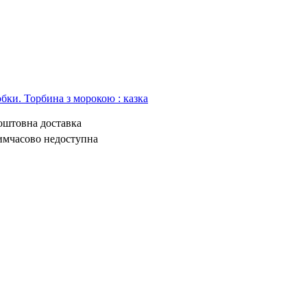
бки. Торбина з морокою : казка
коштовна доставка
имчасово недоступна