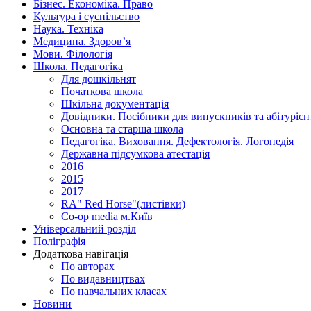
Бізнес. Економіка. Право
Культура і суспільство
Наука. Техніка
Медицина. Здоров’я
Мови. Філологія
Школа. Педагогіка
Для дошкільнят
Початкова школа
Шкільна документація
Довідники. Посібники для випускників та абітурієн
Основна та старша школа
Педагогіка. Виховання. Дефектологія. Логопедія
Державна підсумкова атестація
2016
2015
2017
RA" Red Horse"(листівки)
Co-op media м.Київ
Універсальний розділ
Поліграфія
Додаткова навігація
По авторах
По видавництвах
По навчальних класах
Новини