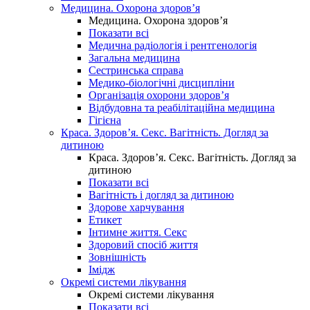
Медицина. Охорона здоров’я
Медицина. Охорона здоров’я
Показати всі
Медична радіологія і рентгенологія
Загальна медицина
Сестринська справа
Медико-біологічні дисципліни
Організація охорони здоров’я
Відбудовна та реабілітаційна медицина
Гігієна
Краса. Здоров’я. Секс. Вагітність. Догляд за
дитиною
Краса. Здоров’я. Секс. Вагітність. Догляд за
дитиною
Показати всі
Вагітність і догляд за дитиною
Здорове харчування
Етикет
Інтимне життя. Секс
Здоровий спосіб життя
Зовнішність
Імідж
Окремі системи лікування
Окремі системи лікування
Показати всі