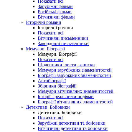
Показати всі
Зарубіжні фільми
Російські фільми
Вітчизняні фільми
Історичні романи
Історичні романи
Показати всі
Вітчизняні письменники
Закордонні письменники
Мемуари. Біографії
Мемуари. Біографії
Показати всі
Щоденники, листи, записки
Мемуари зарубіжних знаменитостей
Біографії зарубіжних знаменитостей
Автобіографії
Збірники біографій
Мемуари вітчизняних знаменитостей
Історії з реальними подіями
Біографії вітчизняних знаменитостей
Детективи. Бойовики
Детективи. Бойовики
Показати всі
Зарубіжні детективи та бойовики
Вітчизняні детективи та бойовики