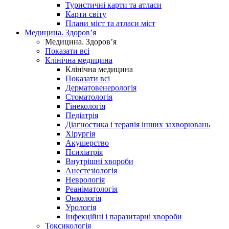
Туристичні карти та атласи
Карти світу
Плани міст та атласи міст
Медицина. Здоров’я
Медицина. Здоров’я
Показати всі
Клінічна медицина
Клінічна медицина
Показати всі
Дерматовенерологія
Стоматологія
Гінекологія
Педіатрія
Діагностика і терапія інших захворювань
Хірургія
Акушерство
Психіатрія
Внутрішні хвороби
Анестезіологія
Неврологія
Реаніматологія
Онкологія
Урологія
Інфекційні і паразитарні хвороби
Токсикологія