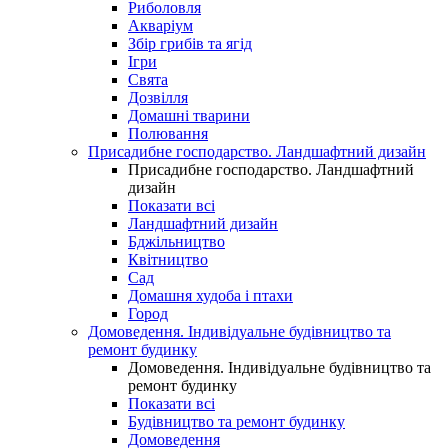
Риболовля
Акваріум
Збір грибів та ягід
Ігри
Свята
Дозвілля
Домашні тварини
Полювання
Присадибне господарство. Ландшафтний дизайн
Присадибне господарство. Ландшафтний
дизайн
Показати всі
Ландшафтний дизайн
Бджільництво
Квітництво
Сад
Домашня худоба і птахи
Город
Домоведення. Індивідуальне будівництво та
ремонт будинку
Домоведення. Індивідуальне будівництво та
ремонт будинку
Показати всі
Будівництво та ремонт будинку
Домоведення