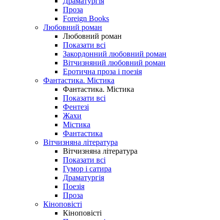
Драматургія
Проза
Foreign Books
Любовний роман
Любовний роман
Показати всі
Закордонний любовний роман
Вітчизняний любовний роман
Еротична проза і поезія
Фантастика. Містика
Фантастика. Містика
Показати всі
Фентезі
Жахи
Містика
Фантастика
Вітчизняна література
Вітчизняна література
Показати всі
Гумор і сатира
Драматургія
Поезія
Проза
Кіноповісті
Кіноповісті