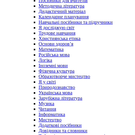
Посібники для вчителів
Методична література
Дидактичний матеріал
Календарне планування
Навчальні посібники та підручники
Я досліджую світ
Трудове навчання
Християнська етика
Основи здоров’я
Математика
Російська мова
Логіка
Іноземні мови
Фізична культура
Образотворче мистецтво
Я у світі
Природознавство
Українська мова
Зарубіжна література
Музика
Читання
Інформатика
Мистецтво
Додаткові посібники
Довідники та словники