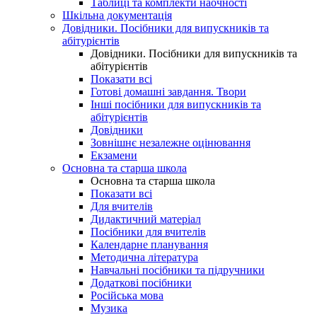
Таблиці та комплекти наочності
Шкільна документація
Довідники. Посібники для випускників та
абітурієнтів
Довідники. Посібники для випускників та
абітурієнтів
Показати всі
Готові домашні завдання. Твори
Інші посібники для випускників та
абітурієнтів
Довідники
Зовнішнє незалежне оцінювання
Екзамени
Основна та старша школа
Основна та старша школа
Показати всі
Для вчителів
Дидактичний матеріал
Посібники для вчителів
Календарне планування
Методична література
Навчальні посібники та підручники
Додаткові посібники
Російська мова
Музика