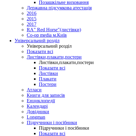
Позашкільне виховання
Державна підсумкова атестація
2016
2015
2017
RA" Red Horse"(листівки)
Co-op media м.Київ
Універсальний розділ
Універсальний розділ
Показати всі
Листівки,плакати,постери
Листівки,плакати,постери
Показати всі
Листівки
Плакати
Постери
Атласи
Книги для записів
Енциклопедії
Календарі
Довідники
Longman
Підручники і посібники
Підручники і посібники
Показати всі