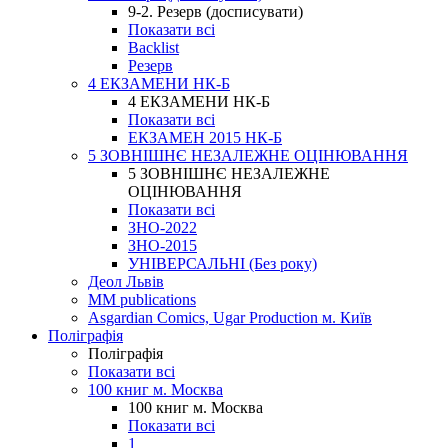
9-2. Резерв (досписувати)
Показати всі
Backlist
Резерв
4 ЕКЗАМЕНИ НК-Б
4 ЕКЗАМЕНИ НК-Б
Показати всі
ЕКЗАМЕН 2015 НК-Б
5 ЗОВНІШНЄ НЕЗАЛЕЖНЕ ОЦІНЮВАННЯ
5 ЗОВНІШНЄ НЕЗАЛЕЖНЕ
ОЦІНЮВАННЯ
Показати всі
ЗНО-2022
ЗНО-2015
УНІВЕРСАЛЬНІ (Без року)
Деол Львів
MM publications
Asgardian Comics, Ugar Production м. Київ
Поліграфія
Поліграфія
Показати всі
100 книг м. Москва
100 книг м. Москва
Показати всі
1