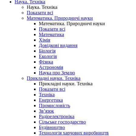
Наука. Техніка
Наука. Техніка
Показати всі
Математика. Природничі науки
Математика. Природничі науки
Показати всі
Математика
Хімія
Довідкові видання
Біологія
Екологія
Фізика
Астрономія
Наука про Землю
Прикладні науки. Техніка
Прикладні науки. Техніка
Показати всі
Техніка
Енергетика
Промисловість
Зв’язок
Радіоелектроніка
Сільське господарство
Будівництво
Технологія харчових виробництв