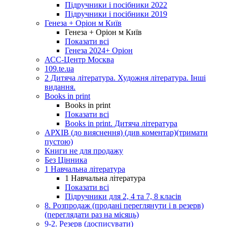
Підручники і посібники 2022
Підручники і посібники 2019
Генеза + Оріон м Київ
Генеза + Оріон м Київ
Показати всі
Генеза 2024+ Оріон
АСС-Центр Москва
109.te.ua
2 Дитяча література. Художня література. Інші
видання.
Books in print
Books in print
Показати всі
Books in print. Дитяча література
АРХІВ (до вияснення) (див коментар)(тримати
пустою)
Книги не для продажу
Без Цінника
1 Навчальна література
1 Навчальна література
Показати всі
Підручники для 2, 4 та 7, 8 класів
8. Розпродаж (продані переглянути і в резерв)
(переглядати раз на місяць)
9-2. Резерв (досписувати)