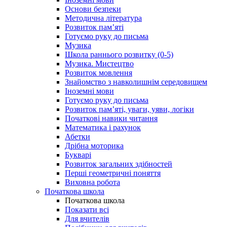
Основи безпеки
Методична література
Розвиток пам’яті
Готуємо руку до письма
Музика
Школа раннього розвитку (0-5)
Музика. Мистецтво
Розвиток мовлення
Знайомство з навколишнім середовищем
Іноземні мови
Готуємо руку до письма
Розвиток пам’яті, уваги, уяви, логіки
Початкові навики читання
Математика і рахунок
Абетки
Дрібна моторика
Букварі
Розвиток загальних здібностей
Перші геометричні поняття
Виховна робота
Початкова школа
Початкова школа
Показати всі
Для вчителів