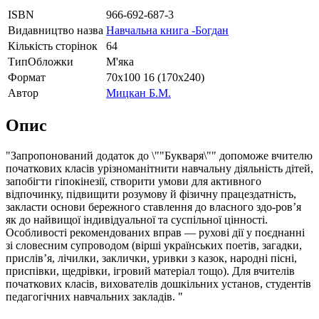
ISBN
966-692-687-3
Видавництво назва
Навчальна книга -Богдан
Кількість сторінок
64
ТипОбложки
М'яка
Формат
70х100 16 (170х240)
Автор
Мицкан Б.М.
Опис
"Запропонований додаток до \""Букваря\"" допоможе вчителю
початкових класів урізноманітнити навчальну діяльність дітей,
запобігти гіпокінезії, створити умови для активного
відпочинку, підвищити розумову й фізичну працездатність,
закласти основи бережного ставлення до власного здо-ров’я
як до найвищої індивідуальної та суспільної цінності.
Особливості рекомендованих вправ — рухові дії у поєднанні
зі словесним супроводом (вірші українських поетів, загадки,
прислів’я, лічилки, заклички, уривки з казок, народні пісні,
приспівки, щедрівки, ігровий матеріал тощо). Для вчителів
початкових класів, вихователів дошкільних установ, студентів
педагогічних навчальних закладів. "