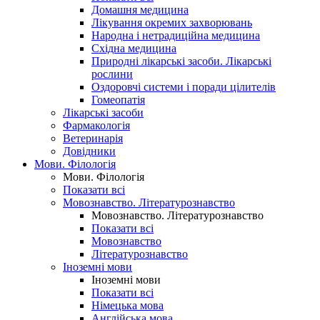
Домашня медицина
Лікування окремих захворювань
Народна і нетрадиційна медицина
Східна медицина
Природні лікарські засоби. Лікарські
рослини
Оздоровчі системи і поради цілителів
Гомеопатія
Лікарські засоби
Фармакологія
Ветеринарія
Довідники
Мови. Філологія
Мови. Філологія
Показати всі
Мовознавство. Літературознавство
Мовознавство. Літературознавство
Показати всі
Мовознавство
Літературознавство
Іноземні мови
Іноземні мови
Показати всі
Німецька мова
Англійська мова