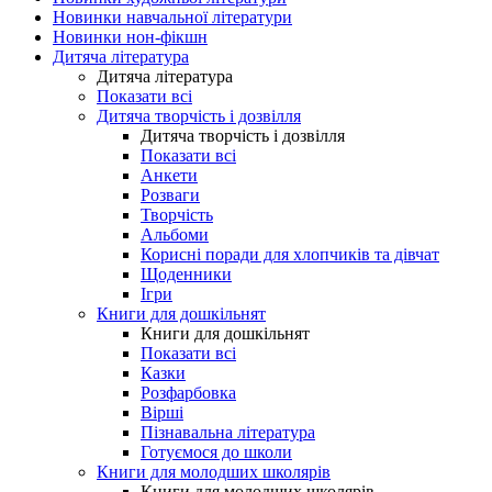
Новинки навчальної літератури
Новинки нон-фікшн
Дитяча література
Дитяча література
Показати всі
Дитяча творчість і дозвілля
Дитяча творчість і дозвілля
Показати всі
Анкети
Розваги
Творчість
Альбоми
Корисні поради для хлопчиків та дівчат
Щоденники
Ігри
Книги для дошкільнят
Книги для дошкільнят
Показати всі
Казки
Розфарбовка
Вірші
Пізнавальна література
Готуємося до школи
Книги для молодших школярів
Книги для молодших школярів