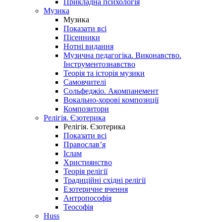
Прикладна психологія
Музика
Музика
Показати всі
Пісенники
Нотні видання
Музична педагогіка. Виконавство.
Інструментознавство
Теорія та історія музики
Самовчителі
Сольфеджіо. Акомпанемент
Вокально-хорові композиції
Композитори
Релігія. Єзотерика
Релігія. Єзотерика
Показати всі
Православ’я
Іслам
Християнство
Теорія релігії
Традиційні східні релігії
Езотеричне вчення
Антропософія
Теософія
Huss