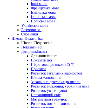
Інші мови
Французька мова
Іспанська мова
Італійська мова
Польська мова
Українська мова
Розмовники
Словники
Школа. Педагогіка
Школа. Педагогіка
Показати всі
Для дошкільнят
Для дошкільнят
Показати всі
Підготовка до школи (5-7)
Прописи
Розвиток загальних здібностей
Школа малювання
Загальна підготовка до школи
Розвиток мовлення, уроки читання
Розвиток уваги і уяви
Навколишній світ
Математика і рахунок
Розвиток логіки і мислення
Іноземні мови