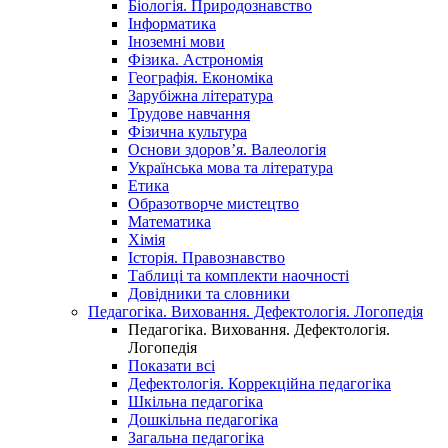
Біологія. Природознавство
Інформатика
Іноземні мови
Фізика. Астрономія
Географія. Економіка
Зарубіжна література
Трудове навчання
Фізична культура
Основи здоров’я. Валеологія
Українська мова та література
Етика
Образотворче мистецтво
Математика
Хімія
Історія. Правознавство
Таблиці та комплекти наочності
Довідники та словники
Педагогіка. Виховання. Дефектологія. Логопедія
Педагогіка. Виховання. Дефектологія.
Логопедія
Показати всі
Дефектологія. Коррекційна педагогіка
Шкільна педагогіка
Дошкільна педагогіка
Загальна педагогіка