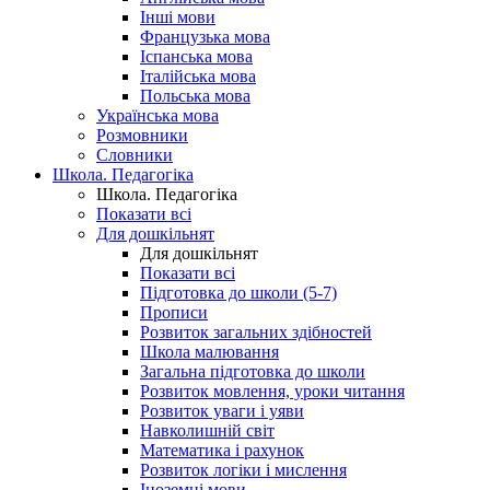
Інші мови
Французька мова
Іспанська мова
Італійська мова
Польська мова
Українська мова
Розмовники
Словники
Школа. Педагогіка
Школа. Педагогіка
Показати всі
Для дошкільнят
Для дошкільнят
Показати всі
Підготовка до школи (5-7)
Прописи
Розвиток загальних здібностей
Школа малювання
Загальна підготовка до школи
Розвиток мовлення, уроки читання
Розвиток уваги і уяви
Навколишній світ
Математика і рахунок
Розвиток логіки і мислення
Іноземні мови