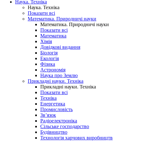
Наука. Техніка
Наука. Техніка
Показати всі
Математика. Природничі науки
Математика. Природничі науки
Показати всі
Математика
Хімія
Довідкові видання
Біологія
Екологія
Фізика
Астрономія
Наука про Землю
Прикладні науки. Техніка
Прикладні науки. Техніка
Показати всі
Техніка
Енергетика
Промисловість
Зв’язок
Радіоелектроніка
Сільське господарство
Будівництво
Технологія харчових виробництв