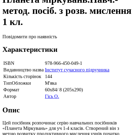
метод. посіб. з розв. мислення
1 кл.
Повідомити про наявність
Характеристики
ISBN
978-966-450-049-1
Видавництво назва
Інститут сучасного підручника
Кількість сторінок
144
ТипОбложки
М'яка
Формат
60х84/ 8 (205х290)
Автор
Гісь О.
Опис
Цей посібник розпочинає серію навчальних посібників
«Планета Міркувань» для уч 1-4 класів. Створений він з
метою розвитку продуктивного мислення учнів початко