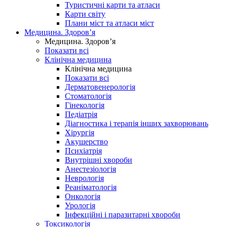
Туристичні карти та атласи
Карти світу
Плани міст та атласи міст
Медицина. Здоров’я
Медицина. Здоров’я
Показати всі
Клінічна медицина
Клінічна медицина
Показати всі
Дерматовенерологія
Стоматологія
Гінекологія
Педіатрія
Діагностика і терапія інших захворювань
Хірургія
Акушерство
Психіатрія
Внутрішні хвороби
Анестезіологія
Неврологія
Реаніматологія
Онкологія
Урологія
Інфекційні і паразитарні хвороби
Токсикологія