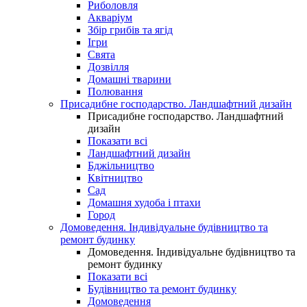
Риболовля
Акваріум
Збір грибів та ягід
Ігри
Свята
Дозвілля
Домашні тварини
Полювання
Присадибне господарство. Ландшафтний дизайн
Присадибне господарство. Ландшафтний
дизайн
Показати всі
Ландшафтний дизайн
Бджільництво
Квітництво
Сад
Домашня худоба і птахи
Город
Домоведення. Індивідуальне будівництво та
ремонт будинку
Домоведення. Індивідуальне будівництво та
ремонт будинку
Показати всі
Будівництво та ремонт будинку
Домоведення