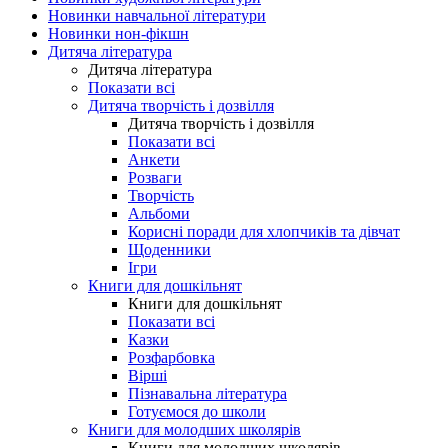
Новинки навчальної літератури
Новинки нон-фікшн
Дитяча література
Дитяча література
Показати всі
Дитяча творчість і дозвілля
Дитяча творчість і дозвілля
Показати всі
Анкети
Розваги
Творчість
Альбоми
Корисні поради для хлопчиків та дівчат
Щоденники
Ігри
Книги для дошкільнят
Книги для дошкільнят
Показати всі
Казки
Розфарбовка
Вірші
Пізнавальна література
Готуємося до школи
Книги для молодших школярів
Книги для молодших школярів