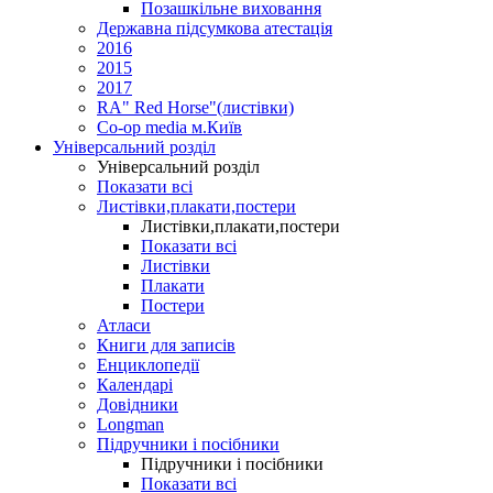
Позашкільне виховання
Державна підсумкова атестація
2016
2015
2017
RA" Red Horse"(листівки)
Co-op media м.Київ
Універсальний розділ
Універсальний розділ
Показати всі
Листівки,плакати,постери
Листівки,плакати,постери
Показати всі
Листівки
Плакати
Постери
Атласи
Книги для записів
Енциклопедії
Календарі
Довідники
Longman
Підручники і посібники
Підручники і посібники
Показати всі