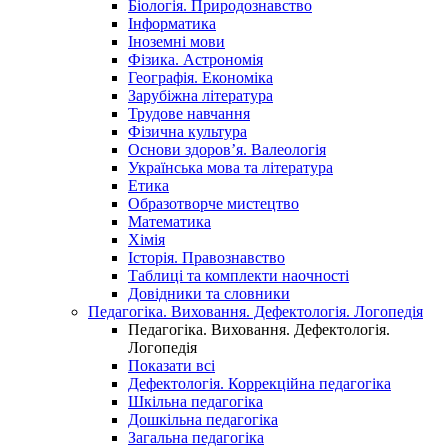
Біологія. Природознавство
Інформатика
Іноземні мови
Фізика. Астрономія
Географія. Економіка
Зарубіжна література
Трудове навчання
Фізична культура
Основи здоров’я. Валеологія
Українська мова та література
Етика
Образотворче мистецтво
Математика
Хімія
Історія. Правознавство
Таблиці та комплекти наочності
Довідники та словники
Педагогіка. Виховання. Дефектологія. Логопедія
Педагогіка. Виховання. Дефектологія.
Логопедія
Показати всі
Дефектологія. Коррекційна педагогіка
Шкільна педагогіка
Дошкільна педагогіка
Загальна педагогіка