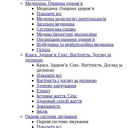
Медицина. Охорона здоров’я
Медицина. Охорона здоров’я
Показати всі
Медична радіологія і рентгенологія
Загальна медицина
Сестринська справа
Медико-біологічні дисципліни
Організація охорони здоров’я
Відбудовна та реабілітаційна медицина
Гігієна
Краса. Здоров’я. Секс. Вагітність. Догляд за
дитиною
Краса. Здоров’я. Секс. Вагітність. Догляд за
дитиною
Показати всі
Вагітність і догляд за дитиною
Здорове харчування
Етикет
Інтимне життя. Секс
Здоровий спосіб життя
Зовнішність
Імідж
Окремі системи лікування
Окремі системи лікування
Показати всі