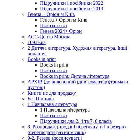
Підручники і посібники 2022
Підручники і посібники 2019
Генеза + Оріон м Київ
Генеза + Оріон м Київ
Показати всі
Генеза 2024+ Оріон
АСС-Центр Москва
109.te.ua
2 Дитяча література. Художня література. Інші
видання.
Books in print
Books in print
Показати всі
Books in print. Дитяча література
АРХІВ (до вияснення) (див коментар)(тримати
пустою)
Книги не для продажу
Без Цінника
1 Навчальна література
1 Навчальна література
Показати всі
Підручники для 2, 4 та 7, 8 класів
8. Розпродаж (продані переглянути і в резерв)
(переглядати раз на місяць)
9-2. Резерв (досписувати)