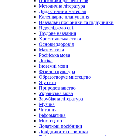
Посібники для вчителів
Методична література
Дидактичний матеріал
Календарне планування
Навчальні посібники та підручники
Я досліджую світ
Трудове навчання
Християнська етика
Основи здоров’я
Математика
Російська мова
Логіка
Іноземні мови
Фізична культура
Образотворче мистецтво
Я у світі
Природознавство
Українська мова
Зарубіжна література
Музика
Читання
Інформатика
Мистецтво
Додаткові посібники
Довідники та словники