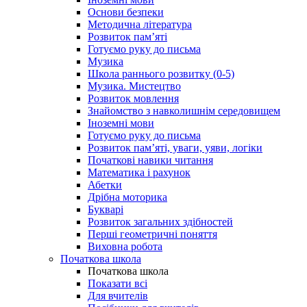
Основи безпеки
Методична література
Розвиток пам’яті
Готуємо руку до письма
Музика
Школа раннього розвитку (0-5)
Музика. Мистецтво
Розвиток мовлення
Знайомство з навколишнім середовищем
Іноземні мови
Готуємо руку до письма
Розвиток пам’яті, уваги, уяви, логіки
Початкові навики читання
Математика і рахунок
Абетки
Дрібна моторика
Букварі
Розвиток загальних здібностей
Перші геометричні поняття
Виховна робота
Початкова школа
Початкова школа
Показати всі
Для вчителів