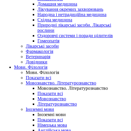
Домашня медицина
Лікування окремих захворювань
Народна і нетрадиційна медицина
Східна медицина
Природні лікарські засоби. Лікарські
рослини
Оздоровчі системи і поради цілителів
Гомеопатія
Лікарські засоби
Фармакологія
Ветеринарія
Довідники
Мови. Філологія
Мови. Філологія
Показати всі
Мовознавство. Літературознавство
Мовознавство. Літературознавство
Показати всі
Мовознавство
Літературознавство
Іноземні мови
Іноземні мови
Показати всі
Німецька мова
Англійська мова