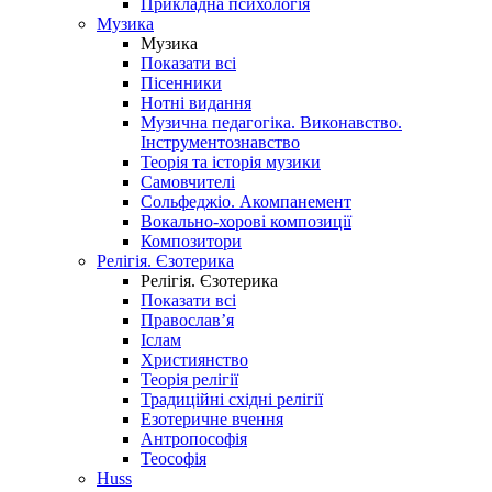
Прикладна психологія
Музика
Музика
Показати всі
Пісенники
Нотні видання
Музична педагогіка. Виконавство.
Інструментознавство
Теорія та історія музики
Самовчителі
Сольфеджіо. Акомпанемент
Вокально-хорові композиції
Композитори
Релігія. Єзотерика
Релігія. Єзотерика
Показати всі
Православ’я
Іслам
Християнство
Теорія релігії
Традиційні східні релігії
Езотеричне вчення
Антропософія
Теософія
Huss