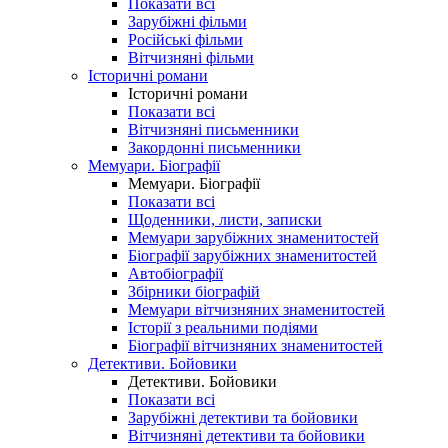
Показати всі
Зарубіжні фільми
Російські фільми
Вітчизняні фільми
Історичні романи
Історичні романи
Показати всі
Вітчизняні письменники
Закордонні письменники
Мемуари. Біографії
Мемуари. Біографії
Показати всі
Щоденники, листи, записки
Мемуари зарубіжних знаменитостей
Біографії зарубіжних знаменитостей
Автобіографії
Збірники біографій
Мемуари вітчизняних знаменитостей
Історії з реальними подіями
Біографії вітчизняних знаменитостей
Детективи. Бойовики
Детективи. Бойовики
Показати всі
Зарубіжні детективи та бойовики
Вітчизняні детективи та бойовики