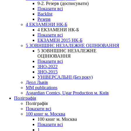
9-2. Резерв (досписувати)
Показати всі
Backlist
Резерв
4 ЕКЗАМЕНИ НК-Б
4 ЕКЗАМЕНИ НК-Б
Показати всі
ЕКЗАМЕН 2015 НК-Б
5 ЗОВНІШНЄ НЕЗАЛЕЖНЕ ОЦІНЮВАННЯ
5 ЗОВНІШНЄ НЕЗАЛЕЖНЕ
ОЦІНЮВАННЯ
Показати всі
ЗНО-2022
ЗНО-2015
УНІВЕРСАЛЬНІ (Без року)
Деол Львів
MM publications
Asgardian Comics, Ugar Production м. Київ
Поліграфія
Поліграфія
Показати всі
100 книг м. Москва
100 книг м. Москва
Показати всі
1