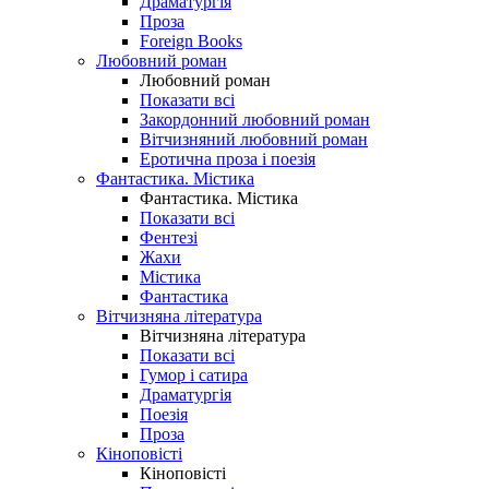
Драматургія
Проза
Foreign Books
Любовний роман
Любовний роман
Показати всі
Закордонний любовний роман
Вітчизняний любовний роман
Еротична проза і поезія
Фантастика. Містика
Фантастика. Містика
Показати всі
Фентезі
Жахи
Містика
Фантастика
Вітчизняна література
Вітчизняна література
Показати всі
Гумор і сатира
Драматургія
Поезія
Проза
Кіноповісті
Кіноповісті