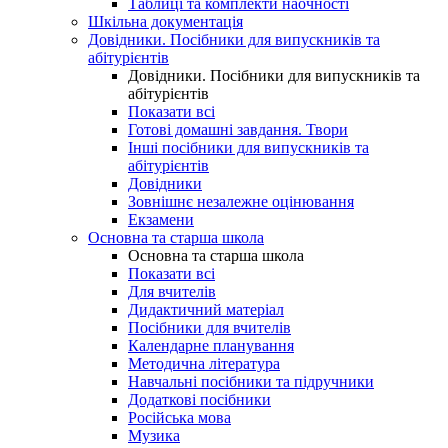
Таблиці та комплекти наочності
Шкільна документація
Довідники. Посібники для випускників та
абітурієнтів
Довідники. Посібники для випускників та
абітурієнтів
Показати всі
Готові домашні завдання. Твори
Інші посібники для випускників та
абітурієнтів
Довідники
Зовнішнє незалежне оцінювання
Екзамени
Основна та старша школа
Основна та старша школа
Показати всі
Для вчителів
Дидактичний матеріал
Посібники для вчителів
Календарне планування
Методична література
Навчальні посібники та підручники
Додаткові посібники
Російська мова
Музика