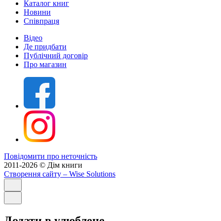
Каталог книг
Новини
Співпраця
Відео
Де придбати
Публічний договір
Про магазин
Повідомити про неточність
2011-2026 © Дім книги
Створення сайту
– Wise Solutions
Додати в улюблене