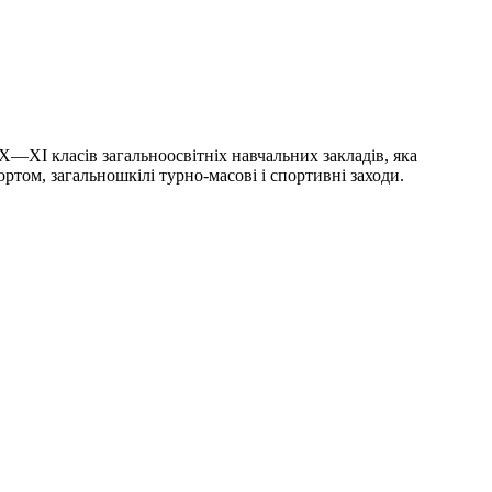
X—XI класів загальноосвітніх навчальних закладів, яка
ртом, загальношкілі турно-масові і спортивні заходи.