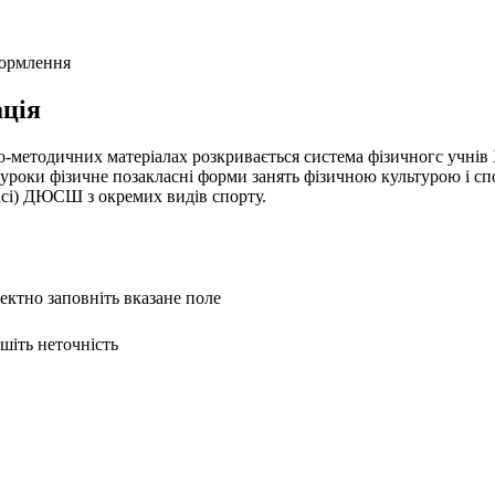
формлення
ція
о-методичних матеріалах розкривається система фізичногс учнів 
 уроки фізичне позакласні форми занять фізичною культурою і спо
асі) ДЮСШ з окремих видів спорту.
ректно заповніть вказане поле
ишіть неточність