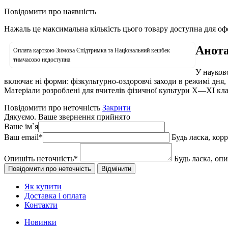
Повідомити про наявність
Нажаль це максимальна кількість цього товару доступна для о
Анота
Оплата карткою Зимова Єпідтримка та Національний кешбек
тимчасово недоступна
У науков
включає ні форми: фізкультурно-оздоровчі заходи в режимі дня,
Матеріали розроблені для вчителів фізичної культури X—XI кл
Повідомити про неточність
Закрити
Дякуємо. Ваше звернення прийнято
Ваше ім`я
Ваш email
*
Будь ласка, кор
Опишіть неточність
*
Будь ласка, оп
Як купити
Доставка і оплата
Контакти
Новинки