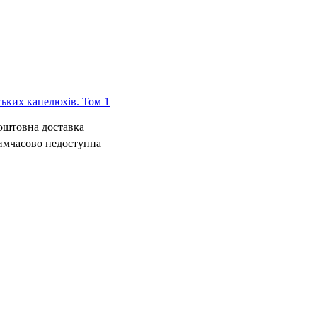
ьких капелюхів. Том 1
коштовна доставка
имчасово недоступна