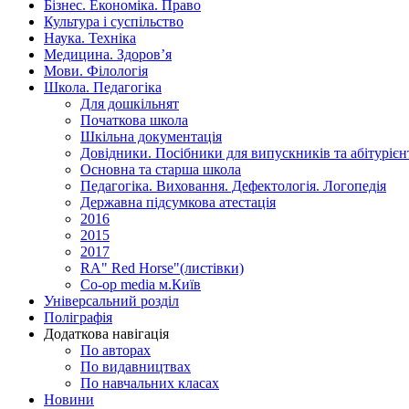
Бізнес. Економіка. Право
Культура і суспільство
Наука. Техніка
Медицина. Здоров’я
Мови. Філологія
Школа. Педагогіка
Для дошкільнят
Початкова школа
Шкільна документація
Довідники. Посібники для випускників та абітурієн
Основна та старша школа
Педагогіка. Виховання. Дефектологія. Логопедія
Державна підсумкова атестація
2016
2015
2017
RA" Red Horse"(листівки)
Co-op media м.Київ
Універсальний розділ
Поліграфія
Додаткова навігація
По авторах
По видавництвах
По навчальних класах
Новини