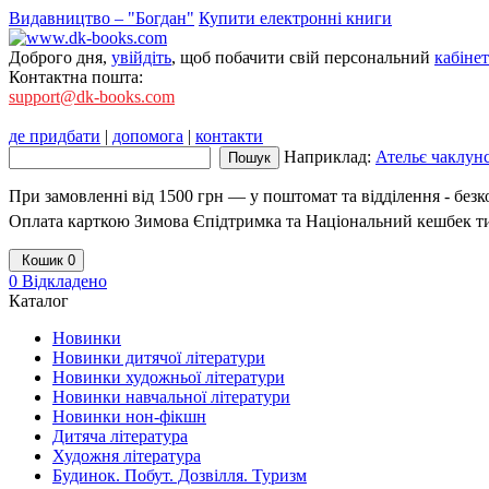
Видавництво – "Богдан"
Купити електронні книги
Доброго дня,
увійдіть
, щоб побачити свій персональний
кабінет
Контактна пошта:
support@dk-books.com
де придбати
|
допомога
|
контакти
Наприклад:
Ательє чаклунс
При замовленні від 1500 грн — у поштомат та відділення - без
Оплата карткою Зимова Єпідтримка та Національний кешбек т
Кошик
0
0
Відкладено
Каталог
Новинки
Новинки дитячої літератури
Новинки художньої літератури
Новинки навчальної літератури
Новинки нон-фікшн
Дитяча література
Художня література
Будинок. Побут. Дозвілля. Туризм