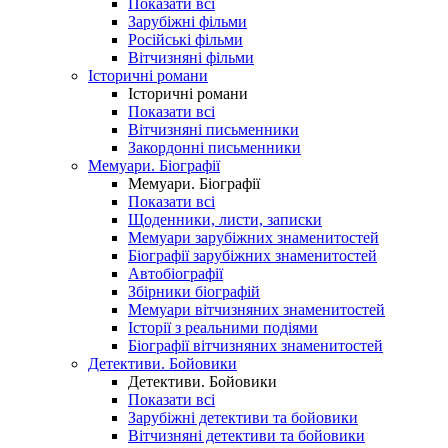
Показати всі
Зарубіжні фільми
Російські фільми
Вітчизняні фільми
Історичні романи
Історичні романи
Показати всі
Вітчизняні письменники
Закордонні письменники
Мемуари. Біографії
Мемуари. Біографії
Показати всі
Щоденники, листи, записки
Мемуари зарубіжних знаменитостей
Біографії зарубіжних знаменитостей
Автобіографії
Збірники біографій
Мемуари вітчизняних знаменитостей
Історії з реальними подіями
Біографії вітчизняних знаменитостей
Детективи. Бойовики
Детективи. Бойовики
Показати всі
Зарубіжні детективи та бойовики
Вітчизняні детективи та бойовики