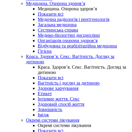
Медицина. Охорона здоров’я
Медицина. Охорона здоров’я
Показати всі
Медична радіологія і рентгенологія
Загальна медицина
Сестринська справа
Медико-біологічні дисципліни
Організація охорони здоров’я
Відбудовна та реабілітаційна медицина
Гігієна
Краса. Здоров’я. Секс. Вагітність. Догляд за
дитиною
Краса. Здоров’я. Секс. Вагітність. Догляд за
дитиною
Показати всі
Вагітність і догляд за дитиною
Здорове харчування
Етикет
Інтимне життя. Секс
Здоровий спосіб життя
Зовнішність
Імідж
Окремі системи лікування
Окремі системи лікування
Показати всі