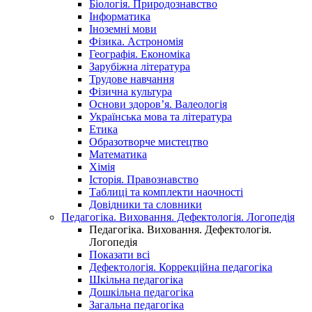
Біологія. Природознавство
Інформатика
Іноземні мови
Фізика. Астрономія
Географія. Економіка
Зарубіжна література
Трудове навчання
Фізична культура
Основи здоров’я. Валеологія
Українська мова та література
Етика
Образотворче мистецтво
Математика
Хімія
Історія. Правознавство
Таблиці та комплекти наочності
Довідники та словники
Педагогіка. Виховання. Дефектологія. Логопедія
Педагогіка. Виховання. Дефектологія.
Логопедія
Показати всі
Дефектологія. Коррекційна педагогіка
Шкільна педагогіка
Дошкільна педагогіка
Загальна педагогіка