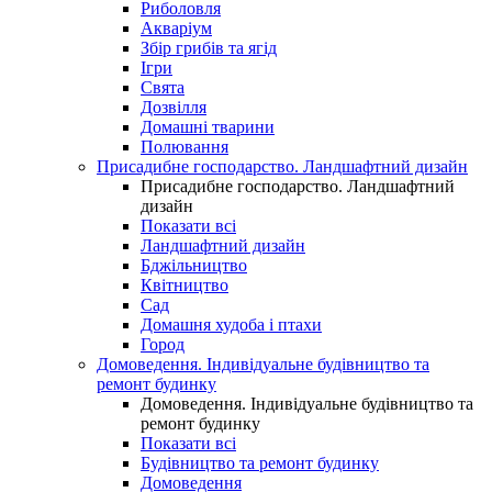
Риболовля
Акваріум
Збір грибів та ягід
Ігри
Свята
Дозвілля
Домашні тварини
Полювання
Присадибне господарство. Ландшафтний дизайн
Присадибне господарство. Ландшафтний
дизайн
Показати всі
Ландшафтний дизайн
Бджільництво
Квітництво
Сад
Домашня худоба і птахи
Город
Домоведення. Індивідуальне будівництво та
ремонт будинку
Домоведення. Індивідуальне будівництво та
ремонт будинку
Показати всі
Будівництво та ремонт будинку
Домоведення