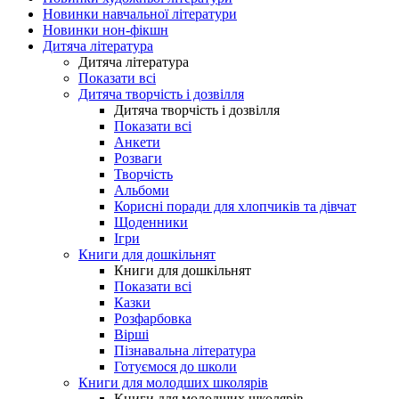
Новинки навчальної літератури
Новинки нон-фікшн
Дитяча література
Дитяча література
Показати всі
Дитяча творчість і дозвілля
Дитяча творчість і дозвілля
Показати всі
Анкети
Розваги
Творчість
Альбоми
Корисні поради для хлопчиків та дівчат
Щоденники
Ігри
Книги для дошкільнят
Книги для дошкільнят
Показати всі
Казки
Розфарбовка
Вірші
Пізнавальна література
Готуємося до школи
Книги для молодших школярів
Книги для молодших школярів