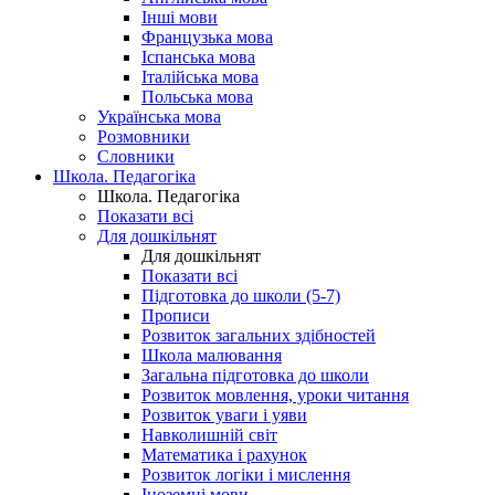
Інші мови
Французька мова
Іспанська мова
Італійська мова
Польська мова
Українська мова
Розмовники
Словники
Школа. Педагогіка
Школа. Педагогіка
Показати всі
Для дошкільнят
Для дошкільнят
Показати всі
Підготовка до школи (5-7)
Прописи
Розвиток загальних здібностей
Школа малювання
Загальна підготовка до школи
Розвиток мовлення, уроки читання
Розвиток уваги і уяви
Навколишній світ
Математика і рахунок
Розвиток логіки і мислення
Іноземні мови