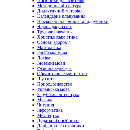
Посібники для вчителів
Методична література
Дидактичний матеріал
Календарне планування
Навчальні посібники та підручники
Я досліджую світ
Трудове навчання
Християнська етика
Основи здоров’я
Математика
Російська мова
Логіка
Іноземні мови
Фізична культура
Образотворче мистецтво
Я у світі
Природознавство
Українська мова
Зарубіжна література
Музика
Читання
Інформатика
Мистецтво
Додаткові посібники
Довідники та словники