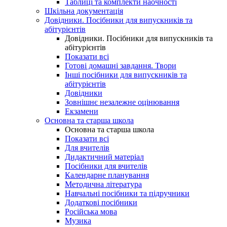
Таблиці та комплекти наочності
Шкільна документація
Довідники. Посібники для випускників та
абітурієнтів
Довідники. Посібники для випускників та
абітурієнтів
Показати всі
Готові домашні завдання. Твори
Інші посібники для випускників та
абітурієнтів
Довідники
Зовнішнє незалежне оцінювання
Екзамени
Основна та старша школа
Основна та старша школа
Показати всі
Для вчителів
Дидактичний матеріал
Посібники для вчителів
Календарне планування
Методична література
Навчальні посібники та підручники
Додаткові посібники
Російська мова
Музика