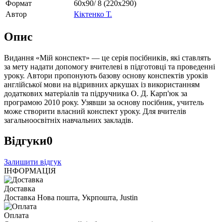
Формат
60х90/ 8 (220х290)
Автор
Кіктенко Т.
Опис
Видання «Мій конспект» — це серія посібників, які ставлять
за мету надати допомогу вчителеві в підготовці та проведенні
уроку. Автори пропонують базову основу конспектів уроків
англійської мови на відривних аркушах із використанням
додаткових матеріалів та підручника О. Д. Карп'юк за
програмою 2010 року. Узявши за основу посібник, учитель
може створити власний конспект уроку. Для вчителів
загальноосвітніх навчальних закладів.
Відгуки
0
Залишити відгук
ІНФОРМАЦІЯ
Доставка
Доставка Нова пошта, Укрпошта, Justin
Оплата