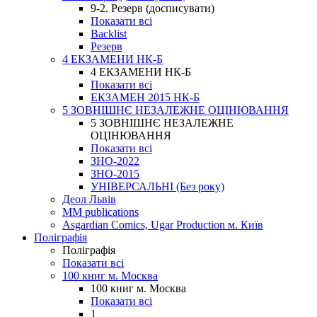
9-2. Резерв (досписувати)
Показати всі
Backlist
Резерв
4 ЕКЗАМЕНИ НК-Б
4 ЕКЗАМЕНИ НК-Б
Показати всі
ЕКЗАМЕН 2015 НК-Б
5 ЗОВНІШНЄ НЕЗАЛЕЖНЕ ОЦІНЮВАННЯ
5 ЗОВНІШНЄ НЕЗАЛЕЖНЕ
ОЦІНЮВАННЯ
Показати всі
ЗНО-2022
ЗНО-2015
УНІВЕРСАЛЬНІ (Без року)
Деол Львів
MM publications
Asgardian Comics, Ugar Production м. Київ
Поліграфія
Поліграфія
Показати всі
100 книг м. Москва
100 книг м. Москва
Показати всі
1