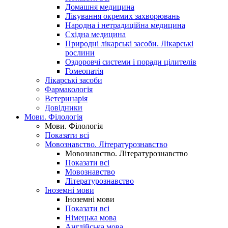
Домашня медицина
Лікування окремих захворювань
Народна і нетрадиційна медицина
Східна медицина
Природні лікарські засоби. Лікарські
рослини
Оздоровчі системи і поради цілителів
Гомеопатія
Лікарські засоби
Фармакологія
Ветеринарія
Довідники
Мови. Філологія
Мови. Філологія
Показати всі
Мовознавство. Літературознавство
Мовознавство. Літературознавство
Показати всі
Мовознавство
Літературознавство
Іноземні мови
Іноземні мови
Показати всі
Німецька мова
Англійська мова