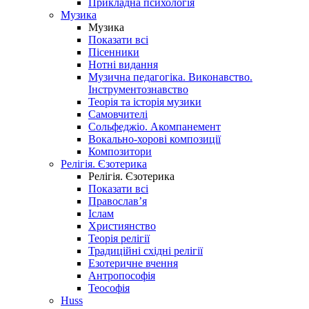
Прикладна психологія
Музика
Музика
Показати всі
Пісенники
Нотні видання
Музична педагогіка. Виконавство.
Інструментознавство
Теорія та історія музики
Самовчителі
Сольфеджіо. Акомпанемент
Вокально-хорові композиції
Композитори
Релігія. Єзотерика
Релігія. Єзотерика
Показати всі
Православ’я
Іслам
Християнство
Теорія релігії
Традиційні східні релігії
Езотеричне вчення
Антропософія
Теософія
Huss