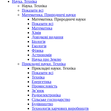
Наука. Техніка
Наука. Техніка
Показати всі
Математика. Природничі науки
Математика. Природничі науки
Показати всі
Математика
Хімія
Довідкові видання
Біологія
Екологія
Фізика
Астрономія
Наука про Землю
Прикладні науки. Техніка
Прикладні науки. Техніка
Показати всі
Техніка
Енергетика
Промисловість
Зв’язок
Радіоелектроніка
Сільське господарство
Будівництво
Технологія харчових виробництв