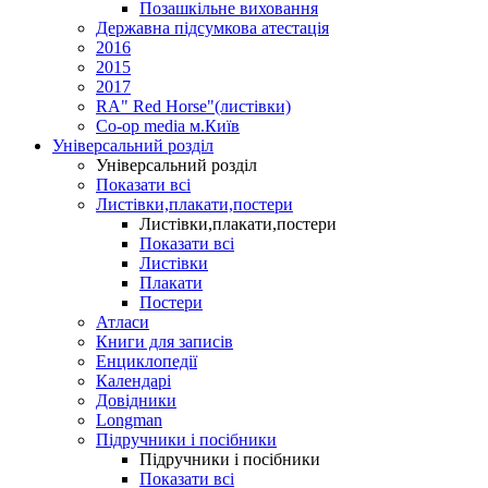
Позашкільне виховання
Державна підсумкова атестація
2016
2015
2017
RA" Red Horse"(листівки)
Co-op media м.Київ
Універсальний розділ
Універсальний розділ
Показати всі
Листівки,плакати,постери
Листівки,плакати,постери
Показати всі
Листівки
Плакати
Постери
Атласи
Книги для записів
Енциклопедії
Календарі
Довідники
Longman
Підручники і посібники
Підручники і посібники
Показати всі