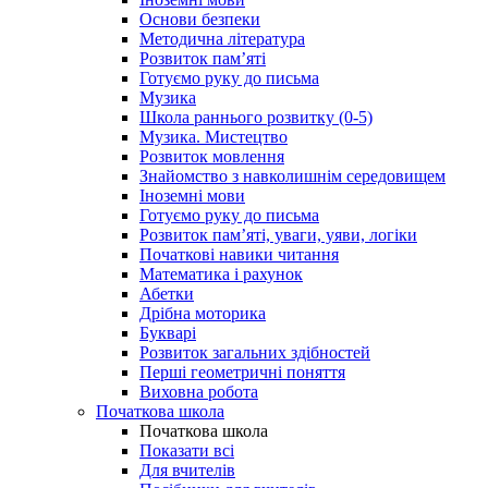
Основи безпеки
Методична література
Розвиток пам’яті
Готуємо руку до письма
Музика
Школа раннього розвитку (0-5)
Музика. Мистецтво
Розвиток мовлення
Знайомство з навколишнім середовищем
Іноземні мови
Готуємо руку до письма
Розвиток пам’яті, уваги, уяви, логіки
Початкові навики читання
Математика і рахунок
Абетки
Дрібна моторика
Букварі
Розвиток загальних здібностей
Перші геометричні поняття
Виховна робота
Початкова школа
Початкова школа
Показати всі
Для вчителів