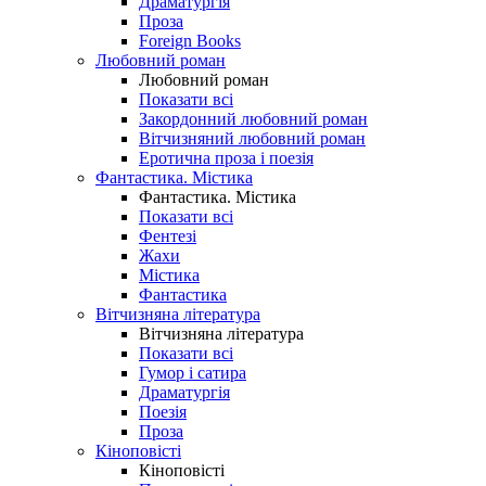
Драматургія
Проза
Foreign Books
Любовний роман
Любовний роман
Показати всі
Закордонний любовний роман
Вітчизняний любовний роман
Еротична проза і поезія
Фантастика. Містика
Фантастика. Містика
Показати всі
Фентезі
Жахи
Містика
Фантастика
Вітчизняна література
Вітчизняна література
Показати всі
Гумор і сатира
Драматургія
Поезія
Проза
Кіноповісті
Кіноповісті