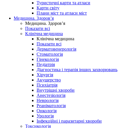
Туристичні карти та атласи
Карти світу
Плани міст та атласи міст
Медицина. Здоров’я
Медицина. Здоров’я
Показати всі
Клінічна медицина
Клінічна медицина
Показати всі
Дерматовенерологія
Стоматологія
Гінекологія
Педіатрія
Діагностика і терапія інших захворювань
Хірургія
Акушерство
Психіатрія
Внутрішні хвороби
Анестезіологія
Неврологія
Реаніматологія
Онкологія
Урологія
Інфекційні і паразитарні хвороби
Токсикологія