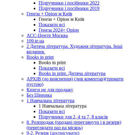
Підручники і посібники 2022
Підручники і посібники 2019
Генеза + Оріон м Київ
Генеза + Оріон м Київ
Показати всі
Генеза 2024+ Оріон
АСС-Центр Москва
109.te.ua
2 Дитяча література. Художня література. Інші
видання.
Books in print
Books in print
Показати всі
Books in print. Дитяча література
АРХІВ (до вияснення) (див коментар)(тримати
пустою)
Книги не для продажу
Без Цінника
1 Навчальна література
1 Навчальна література
Показати всі
Підручники для 2, 4 та 7, 8 класів
8. Розпродаж (продані переглянути і в резерв)
(переглядати раз на місяць)
9-2. Резерв (досписувати)