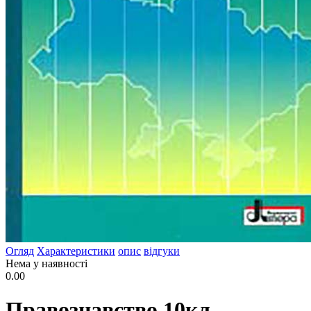
Огляд
Характеристики
опис
відгуки
Нема у наявності
0.00
Правознавство 10кл.