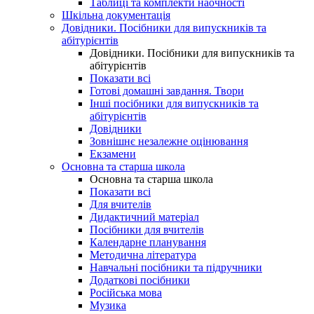
Таблиці та комплекти наочності
Шкільна документація
Довідники. Посібники для випускників та
абітурієнтів
Довідники. Посібники для випускників та
абітурієнтів
Показати всі
Готові домашні завдання. Твори
Інші посібники для випускників та
абітурієнтів
Довідники
Зовнішнє незалежне оцінювання
Екзамени
Основна та старша школа
Основна та старша школа
Показати всі
Для вчителів
Дидактичний матеріал
Посібники для вчителів
Календарне планування
Методична література
Навчальні посібники та підручники
Додаткові посібники
Російська мова
Музика