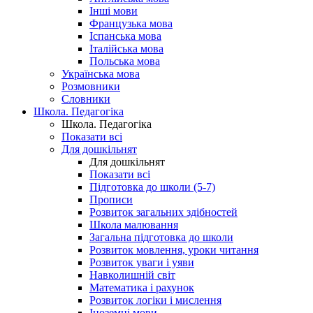
Інші мови
Французька мова
Іспанська мова
Італійська мова
Польська мова
Українська мова
Розмовники
Словники
Школа. Педагогіка
Школа. Педагогіка
Показати всі
Для дошкільнят
Для дошкільнят
Показати всі
Підготовка до школи (5-7)
Прописи
Розвиток загальних здібностей
Школа малювання
Загальна підготовка до школи
Розвиток мовлення, уроки читання
Розвиток уваги і уяви
Навколишній світ
Математика і рахунок
Розвиток логіки і мислення
Іноземні мови