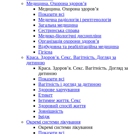
Медицина. Охорона здоров’я
Медицина. Охорона здоров’я
Показати всі
Медична радіологія і рентгенологія
Загальна медицина
Сестринська справа
Медико-біологічні дисципліни
Організація охорони здоров’я
Відбудовна та реабілітаційна медицина
Гігієна
Краса. Здоров’я. Секс. Вагітність. Догляд за
дитиною
Краса. Здоров’я. Секс. Вагітність. Догляд за
дитиною
Показати всі
Вагітність і догляд за дитиною
Здорове харчування
Етикет
Інтимне життя. Секс
Здоровий спосіб життя
Зовнішність
Імідж
Окремі системи лікування
Окремі системи лікування
Показати всі