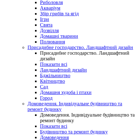
Риболовля
Акваріум
Збір грибів та ягід
Ігри
Свята
Дозвілля
Домашні тварини
Полювання
Присадибне господарство. Ландшафтний дизайн
Присадибне господарство. Ландшафтний
дизайн
Показати всі
Ландшафтний дизайн
Бджільництво
Квітництво
Сад
Домашня худоба і птахи
Город
Домоведення. Індивідуальне будівництво та
ремонт будинку
Домоведення. Індивідуальне будівництво та
ремонт будинку
Показати всі
Будівництво та ремонт будинку
Домоведення