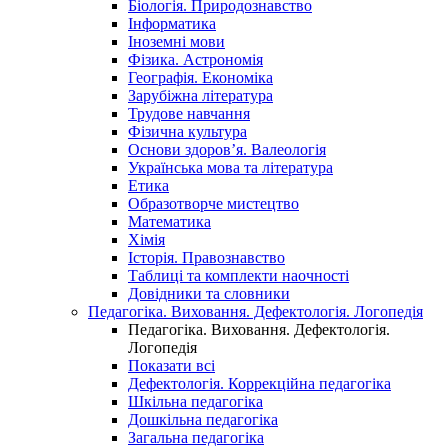
Біологія. Природознавство
Інформатика
Іноземні мови
Фізика. Астрономія
Географія. Економіка
Зарубіжна література
Трудове навчання
Фізична культура
Основи здоров’я. Валеологія
Українська мова та література
Етика
Образотворче мистецтво
Математика
Хімія
Історія. Правознавство
Таблиці та комплекти наочності
Довідники та словники
Педагогіка. Виховання. Дефектологія. Логопедія
Педагогіка. Виховання. Дефектологія.
Логопедія
Показати всі
Дефектологія. Коррекційна педагогіка
Шкільна педагогіка
Дошкільна педагогіка
Загальна педагогіка