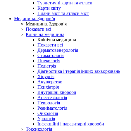
Туристичні карти та атласи
Карти світу
Плани міст та атласи міст
Медицина. Здоров’я
Медицина. Здоров’я
Показати всі
Клінічна медицина
Клінічна медицина
Показати всі
Дерматовенерологія
Стоматологія
Гінекологія
Педіатрія
Діагностика і терапія інших захворювань
Хірургія
Акушерство
Психіатрія
Внутрішні хвороби
Анестезіологія
Неврологія
Реаніматологія
Онкологія
Урологія
Інфекційні і паразитарні хвороби
Токсикологія