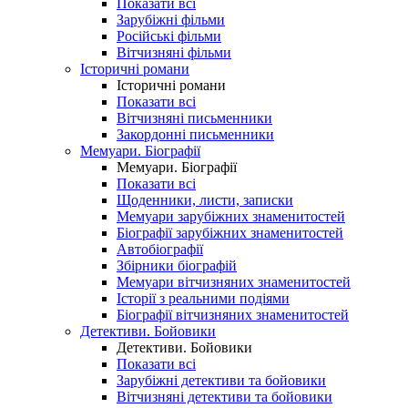
Показати всі
Зарубіжні фільми
Російські фільми
Вітчизняні фільми
Історичні романи
Історичні романи
Показати всі
Вітчизняні письменники
Закордонні письменники
Мемуари. Біографії
Мемуари. Біографії
Показати всі
Щоденники, листи, записки
Мемуари зарубіжних знаменитостей
Біографії зарубіжних знаменитостей
Автобіографії
Збірники біографій
Мемуари вітчизняних знаменитостей
Історії з реальними подіями
Біографії вітчизняних знаменитостей
Детективи. Бойовики
Детективи. Бойовики
Показати всі
Зарубіжні детективи та бойовики
Вітчизняні детективи та бойовики