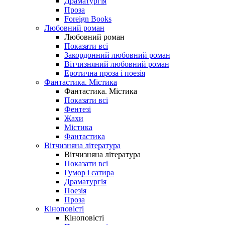
Драматургія
Проза
Foreign Books
Любовний роман
Любовний роман
Показати всі
Закордонний любовний роман
Вітчизняний любовний роман
Еротична проза і поезія
Фантастика. Містика
Фантастика. Містика
Показати всі
Фентезі
Жахи
Містика
Фантастика
Вітчизняна література
Вітчизняна література
Показати всі
Гумор і сатира
Драматургія
Поезія
Проза
Кіноповісті
Кіноповісті