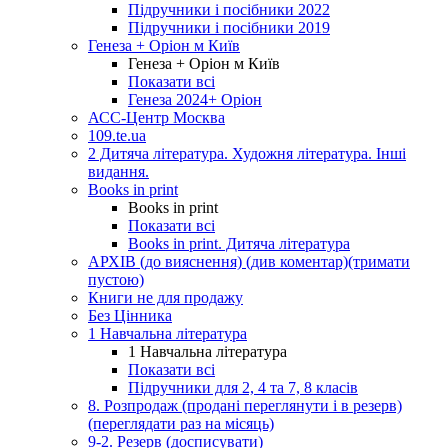
Підручники і посібники 2022
Підручники і посібники 2019
Генеза + Оріон м Київ
Генеза + Оріон м Київ
Показати всі
Генеза 2024+ Оріон
АСС-Центр Москва
109.te.ua
2 Дитяча література. Художня література. Інші
видання.
Books in print
Books in print
Показати всі
Books in print. Дитяча література
АРХІВ (до вияснення) (див коментар)(тримати
пустою)
Книги не для продажу
Без Цінника
1 Навчальна література
1 Навчальна література
Показати всі
Підручники для 2, 4 та 7, 8 класів
8. Розпродаж (продані переглянути і в резерв)
(переглядати раз на місяць)
9-2. Резерв (досписувати)