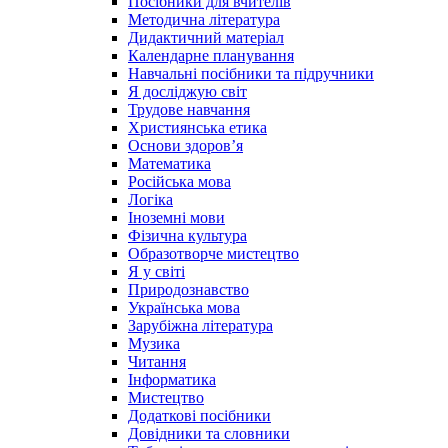
Посібники для вчителів
Методична література
Дидактичний матеріал
Календарне планування
Навчальні посібники та підручники
Я досліджую світ
Трудове навчання
Християнська етика
Основи здоров’я
Математика
Російська мова
Логіка
Іноземні мови
Фізична культура
Образотворче мистецтво
Я у світі
Природознавство
Українська мова
Зарубіжна література
Музика
Читання
Інформатика
Мистецтво
Додаткові посібники
Довідники та словники