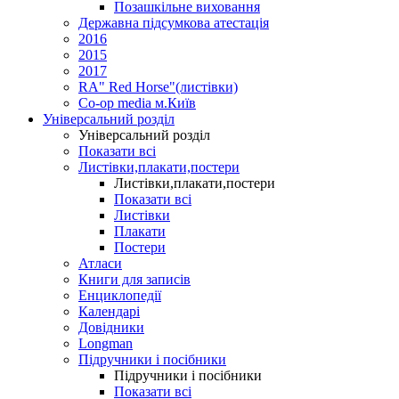
Позашкільне виховання
Державна підсумкова атестація
2016
2015
2017
RA" Red Horse"(листівки)
Co-op media м.Київ
Універсальний розділ
Універсальний розділ
Показати всі
Листівки,плакати,постери
Листівки,плакати,постери
Показати всі
Листівки
Плакати
Постери
Атласи
Книги для записів
Енциклопедії
Календарі
Довідники
Longman
Підручники і посібники
Підручники і посібники
Показати всі