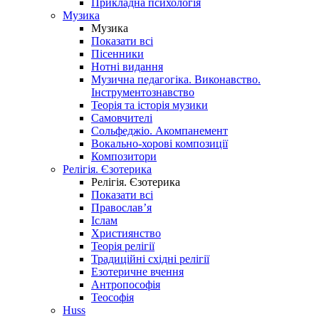
Прикладна психологія
Музика
Музика
Показати всі
Пісенники
Нотні видання
Музична педагогіка. Виконавство.
Інструментознавство
Теорія та історія музики
Самовчителі
Сольфеджіо. Акомпанемент
Вокально-хорові композиції
Композитори
Релігія. Єзотерика
Релігія. Єзотерика
Показати всі
Православ’я
Іслам
Християнство
Теорія релігії
Традиційні східні релігії
Езотеричне вчення
Антропософія
Теософія
Huss