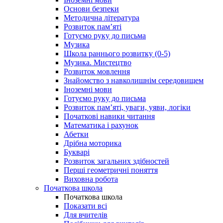
Основи безпеки
Методична література
Розвиток пам’яті
Готуємо руку до письма
Музика
Школа раннього розвитку (0-5)
Музика. Мистецтво
Розвиток мовлення
Знайомство з навколишнім середовищем
Іноземні мови
Готуємо руку до письма
Розвиток пам’яті, уваги, уяви, логіки
Початкові навики читання
Математика і рахунок
Абетки
Дрібна моторика
Букварі
Розвиток загальних здібностей
Перші геометричні поняття
Виховна робота
Початкова школа
Початкова школа
Показати всі
Для вчителів