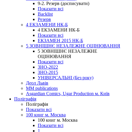
9-2. Резерв (досписувати)
Показати всі
Backlist
Резерв
4 ЕКЗАМЕНИ НК-Б
4 ЕКЗАМЕНИ НК-Б
Показати всі
ЕКЗАМЕН 2015 НК-Б
5 ЗОВНІШНЄ НЕЗАЛЕЖНЕ ОЦІНЮВАННЯ
5 ЗОВНІШНЄ НЕЗАЛЕЖНЕ
ОЦІНЮВАННЯ
Показати всі
ЗНО-2022
ЗНО-2015
УНІВЕРСАЛЬНІ (Без року)
Деол Львів
MM publications
Asgardian Comics, Ugar Production м. Київ
Поліграфія
Поліграфія
Показати всі
100 книг м. Москва
100 книг м. Москва
Показати всі
1