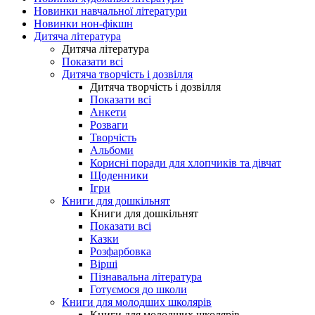
Новинки навчальної літератури
Новинки нон-фікшн
Дитяча література
Дитяча література
Показати всі
Дитяча творчість і дозвілля
Дитяча творчість і дозвілля
Показати всі
Анкети
Розваги
Творчість
Альбоми
Корисні поради для хлопчиків та дівчат
Щоденники
Ігри
Книги для дошкільнят
Книги для дошкільнят
Показати всі
Казки
Розфарбовка
Вірші
Пізнавальна література
Готуємося до школи
Книги для молодших школярів
Книги для молодших школярів