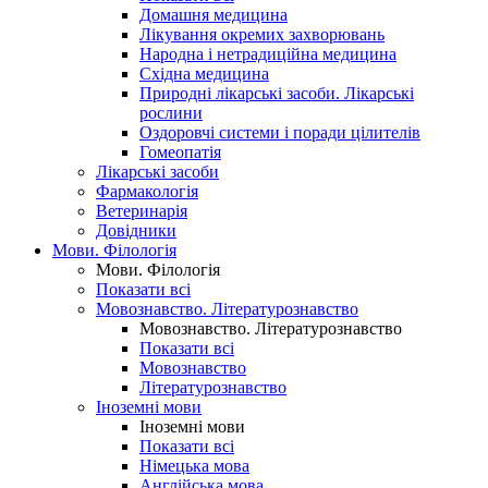
Домашня медицина
Лікування окремих захворювань
Народна і нетрадиційна медицина
Східна медицина
Природні лікарські засоби. Лікарські
рослини
Оздоровчі системи і поради цілителів
Гомеопатія
Лікарські засоби
Фармакологія
Ветеринарія
Довідники
Мови. Філологія
Мови. Філологія
Показати всі
Мовознавство. Літературознавство
Мовознавство. Літературознавство
Показати всі
Мовознавство
Літературознавство
Іноземні мови
Іноземні мови
Показати всі
Німецька мова
Англійська мова