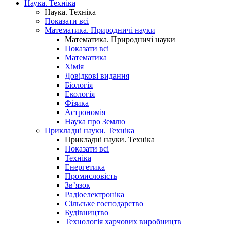
Наука. Техніка
Наука. Техніка
Показати всі
Математика. Природничі науки
Математика. Природничі науки
Показати всі
Математика
Хімія
Довідкові видання
Біологія
Екологія
Фізика
Астрономія
Наука про Землю
Прикладні науки. Техніка
Прикладні науки. Техніка
Показати всі
Техніка
Енергетика
Промисловість
Зв’язок
Радіоелектроніка
Сільське господарство
Будівництво
Технологія харчових виробництв