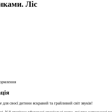
нками. Ліс
формлення
ція
е для своєї дитини яскравий та грайливий світ звуків!