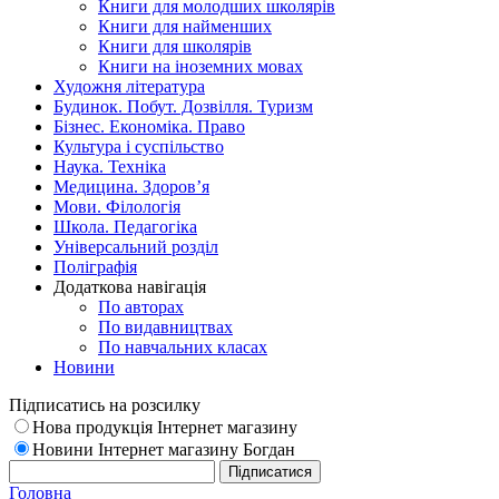
Книги для молодших школярів
Книги для найменших
Книги для школярів
Книги на іноземних мовах
Художня література
Будинок. Побут. Дозвілля. Туризм
Бізнес. Економіка. Право
Культура і суспільство
Наука. Техніка
Медицина. Здоров’я
Мови. Філологія
Школа. Педагогіка
Універсальний розділ
Поліграфія
Додаткова навігація
По авторах
По видавництвах
По навчальних класах
Новини
Підписатись на розсилку
Нова продукція Інтернет магазину
Новини Інтернет магазину Богдан
Головна