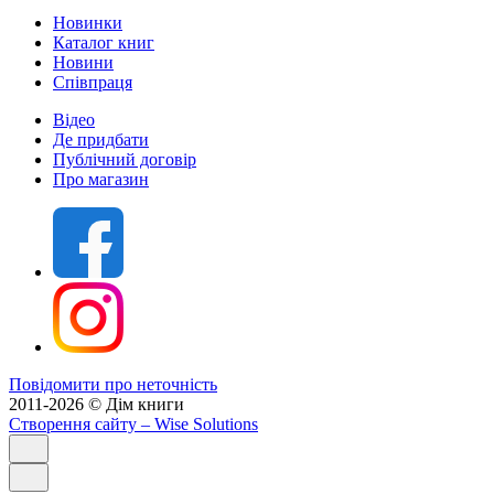
Новинки
Каталог книг
Новини
Співпраця
Відео
Де придбати
Публічний договір
Про магазин
Повідомити про неточність
2011-2026 © Дім книги
Створення сайту
– Wise Solutions