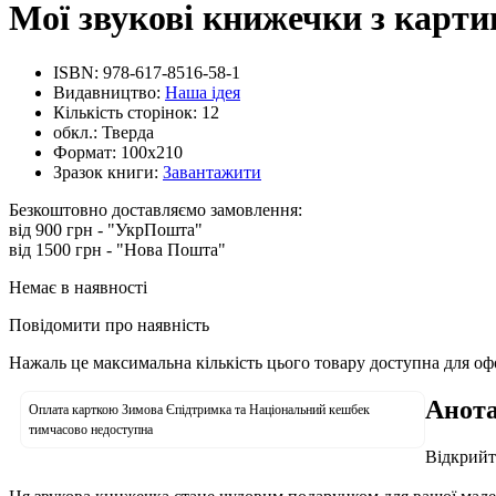
Мої звукові книжечки з карти
ISBN:
978-617-8516-58-1
Видавництво:
Наша ідея
Кількість сторінок:
12
обкл.:
Тверда
Формат:
100х210
Зразок книги:
Завантажити
Безкоштовно доставляємо замовлення:
від 900 грн - "УкрПошта"
від 1500 грн - "Нова Пошта"
Немає в наявності
Повідомити про наявність
Нажаль це максимальна кількість цього товару доступна для о
Анота
Оплата карткою Зимова Єпідтримка та Національний кешбек
тимчасово недоступна
Відкрийт