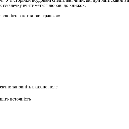
 У її сторінки вбудовані спеціальні чипи, які при натисканні ви
ж ізмалечку вчитиметься любові до книжок.
довою інтерактивною іграшкою.
ректно заповніть вказане поле
ишіть неточність