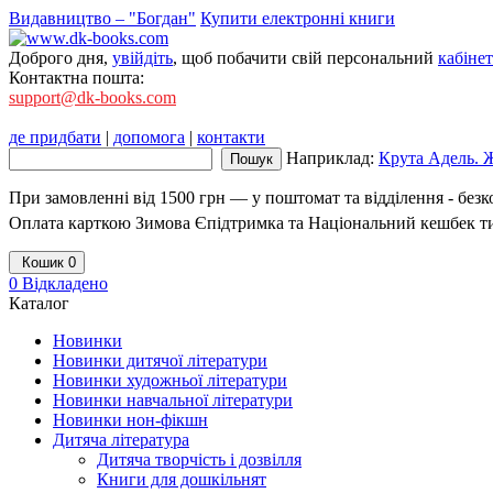
Видавництво – "Богдан"
Купити електронні книги
Доброго дня,
увійдіть
, щоб побачити свій персональний
кабінет
Контактна пошта:
support@dk-books.com
де придбати
|
допомога
|
контакти
Наприклад:
Крута Адель. Жа
При замовленні від 1500 грн — у поштомат та відділення - без
Оплата карткою Зимова Єпідтримка та Національний кешбек т
Кошик
0
0
Відкладено
Каталог
Новинки
Новинки дитячої літератури
Новинки художньої літератури
Новинки навчальної літератури
Новинки нон-фікшн
Дитяча література
Дитяча творчість і дозвілля
Книги для дошкільнят