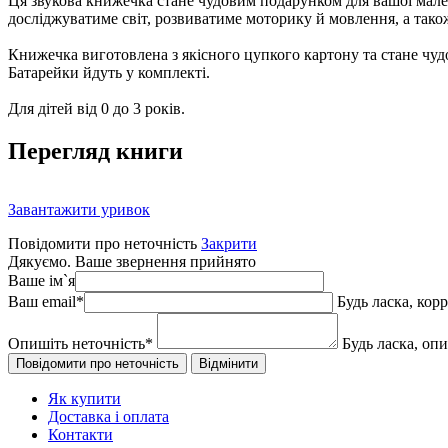
Ця звукова книжечка стане чудовим подарунком для вашої малечі.
досліджуватиме світ, розвиватиме моторику й мовлення, а тако
Книжечка виготовлена з якісного цупкого картону та стане чу
Батарейки йдуть у комплекті.
Для дітей від 0 до 3 років.
Перегляд книги
Завантажити уривок
Повідомити про неточність
Закрити
Дякуємо. Ваше звернення прийнято
Ваше ім`я
Ваш email
*
Будь ласка, кор
Опишіть неточність
*
Будь ласка, оп
Як купити
Доставка і оплата
Контакти