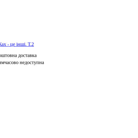
х - це інші. Т.2
коштовна доставка
имчасово недоступна