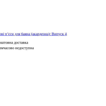
ві п’єси для баяна (акардеона): Випуск 4
коштовна доставка
имчасово недоступна