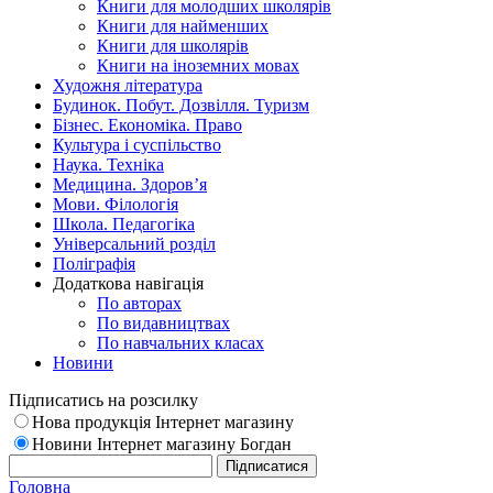
Книги для молодших школярів
Книги для найменших
Книги для школярів
Книги на іноземних мовах
Художня література
Будинок. Побут. Дозвілля. Туризм
Бізнес. Економіка. Право
Культура і суспільство
Наука. Техніка
Медицина. Здоров’я
Мови. Філологія
Школа. Педагогіка
Універсальний розділ
Поліграфія
Додаткова навігація
По авторах
По видавництвах
По навчальних класах
Новини
Підписатись на розсилку
Нова продукція Інтернет магазину
Новини Інтернет магазину Богдан
Головна