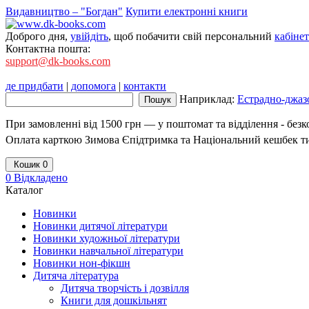
Видавництво – "Богдан"
Купити електронні книги
Доброго дня,
увійдіть
, щоб побачити свій персональний
кабінет
Контактна пошта:
support@dk-books.com
де придбати
|
допомога
|
контакти
Наприклад:
Естрадно-джазо
При замовленні від 1500 грн — у поштомат та відділення - без
Оплата карткою Зимова Єпідтримка та Національний кешбек т
Кошик
0
0
Відкладено
Каталог
Новинки
Новинки дитячої літератури
Новинки художньої літератури
Новинки навчальної літератури
Новинки нон-фікшн
Дитяча література
Дитяча творчість і дозвілля
Книги для дошкільнят