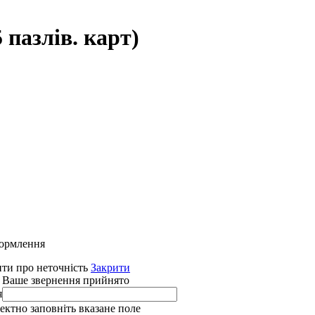
 пазлів. карт)
формлення
ти про неточність
Закрити
 Ваше звернення прийнято
я
ректно заповніть вказане поле