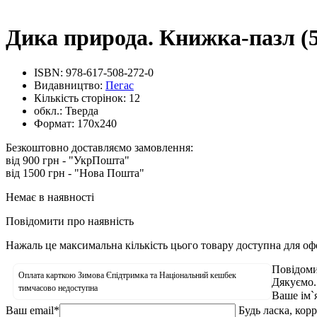
Дика природа. Книжка-пазл (5
ISBN:
978-617-508-272-0
Видавництво:
Пегас
Кількість сторінок:
12
обкл.:
Тверда
Формат:
170х240
Безкоштовно доставляємо замовлення:
від 900 грн - "УкрПошта"
від 1500 грн - "Нова Пошта"
Немає в наявності
Повідомити про наявність
Нажаль це максимальна кількість цього товару доступна для о
Повідоми
Оплата карткою Зимова Єпідтримка та Національний кешбек
Дякуємо.
тимчасово недоступна
Ваше ім`
Ваш email
*
Будь ласка, кор