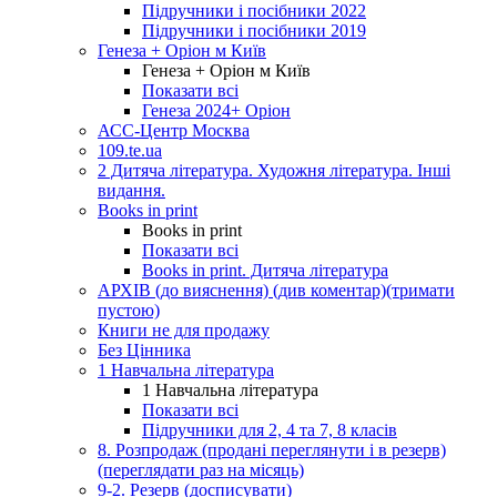
Підручники і посібники 2022
Підручники і посібники 2019
Генеза + Оріон м Київ
Генеза + Оріон м Київ
Показати всі
Генеза 2024+ Оріон
АСС-Центр Москва
109.te.ua
2 Дитяча література. Художня література. Інші
видання.
Books in print
Books in print
Показати всі
Books in print. Дитяча література
АРХІВ (до вияснення) (див коментар)(тримати
пустою)
Книги не для продажу
Без Цінника
1 Навчальна література
1 Навчальна література
Показати всі
Підручники для 2, 4 та 7, 8 класів
8. Розпродаж (продані переглянути і в резерв)
(переглядати раз на місяць)
9-2. Резерв (досписувати)