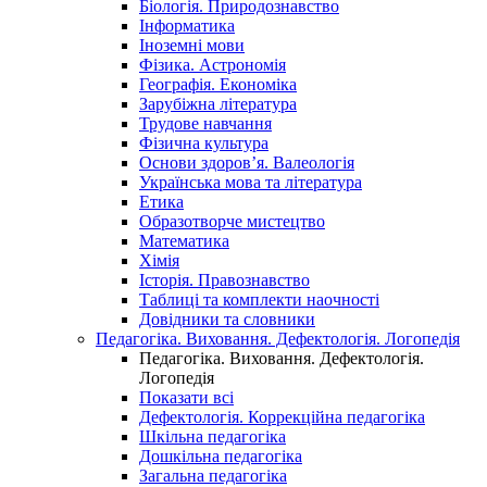
Біологія. Природознавство
Інформатика
Іноземні мови
Фізика. Астрономія
Географія. Економіка
Зарубіжна література
Трудове навчання
Фізична культура
Основи здоров’я. Валеологія
Українська мова та література
Етика
Образотворче мистецтво
Математика
Хімія
Історія. Правознавство
Таблиці та комплекти наочності
Довідники та словники
Педагогіка. Виховання. Дефектологія. Логопедія
Педагогіка. Виховання. Дефектологія.
Логопедія
Показати всі
Дефектологія. Коррекційна педагогіка
Шкільна педагогіка
Дошкільна педагогіка
Загальна педагогіка