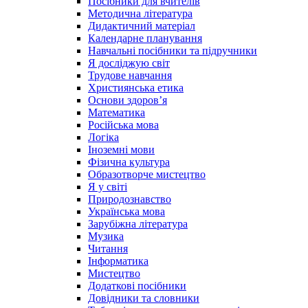
Посібники для вчителів
Методична література
Дидактичний матеріал
Календарне планування
Навчальні посібники та підручники
Я досліджую світ
Трудове навчання
Християнська етика
Основи здоров’я
Математика
Російська мова
Логіка
Іноземні мови
Фізична культура
Образотворче мистецтво
Я у світі
Природознавство
Українська мова
Зарубіжна література
Музика
Читання
Інформатика
Мистецтво
Додаткові посібники
Довідники та словники