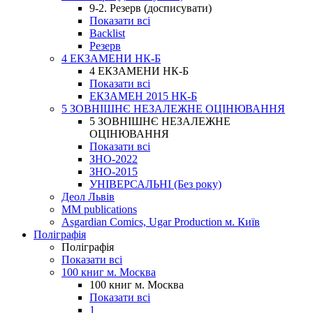
9-2. Резерв (досписувати)
Показати всі
Backlist
Резерв
4 ЕКЗАМЕНИ НК-Б
4 ЕКЗАМЕНИ НК-Б
Показати всі
ЕКЗАМЕН 2015 НК-Б
5 ЗОВНІШНЄ НЕЗАЛЕЖНЕ ОЦІНЮВАННЯ
5 ЗОВНІШНЄ НЕЗАЛЕЖНЕ
ОЦІНЮВАННЯ
Показати всі
ЗНО-2022
ЗНО-2015
УНІВЕРСАЛЬНІ (Без року)
Деол Львів
MM publications
Asgardian Comics, Ugar Production м. Київ
Поліграфія
Поліграфія
Показати всі
100 книг м. Москва
100 книг м. Москва
Показати всі
1