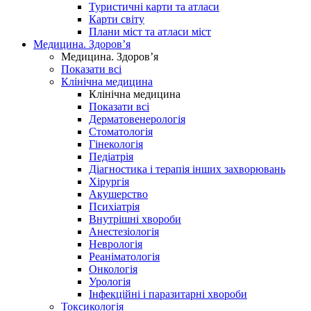
Туристичні карти та атласи
Карти світу
Плани міст та атласи міст
Медицина. Здоров’я
Медицина. Здоров’я
Показати всі
Клінічна медицина
Клінічна медицина
Показати всі
Дерматовенерологія
Стоматологія
Гінекологія
Педіатрія
Діагностика і терапія інших захворювань
Хірургія
Акушерство
Психіатрія
Внутрішні хвороби
Анестезіологія
Неврологія
Реаніматологія
Онкологія
Урологія
Інфекційні і паразитарні хвороби
Токсикологія