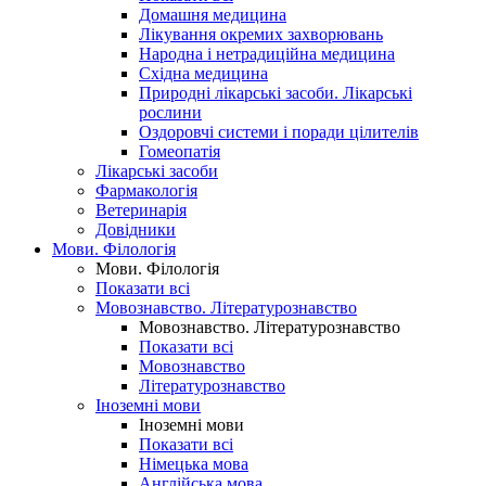
Домашня медицина
Лікування окремих захворювань
Народна і нетрадиційна медицина
Східна медицина
Природні лікарські засоби. Лікарські
рослини
Оздоровчі системи і поради цілителів
Гомеопатія
Лікарські засоби
Фармакологія
Ветеринарія
Довідники
Мови. Філологія
Мови. Філологія
Показати всі
Мовознавство. Літературознавство
Мовознавство. Літературознавство
Показати всі
Мовознавство
Літературознавство
Іноземні мови
Іноземні мови
Показати всі
Німецька мова
Англійська мова