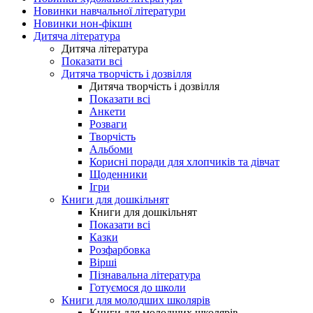
Новинки навчальної літератури
Новинки нон-фікшн
Дитяча література
Дитяча література
Показати всі
Дитяча творчість і дозвілля
Дитяча творчість і дозвілля
Показати всі
Анкети
Розваги
Творчість
Альбоми
Корисні поради для хлопчиків та дівчат
Щоденники
Ігри
Книги для дошкільнят
Книги для дошкільнят
Показати всі
Казки
Розфарбовка
Вірші
Пізнавальна література
Готуємося до школи
Книги для молодших школярів
Книги для молодших школярів