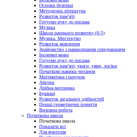
Основи безпеки
Методична література
Розвиток пам’яті
Готуємо руку до письма
Музика
Школа раннього розвитку (0-5)
Музика. Мистецтво
Розвиток мовлення
Знайомство з навколишнім середовищем
Іноземні мови
Готуємо руку до письма
Розвиток пам’яті, уваги, уяви, логіки
Початкові навики читання
Математика і рахунок
Абетки
Дрібна моторика
Букварі
Розвиток загальних здібностей
Перші геометричні поняття
Виховна робота
Початкова школа
Початкова школа
Показати всі
Для вчителів