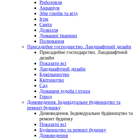
Риболовля
Акваріум
Збір грибів та ягід
Ігри
Свята
Дозвілля
Домашні тварини
Полювання
Присадибне господарство. Ландшафтний дизайн
Присадибне господарство. Ландшафтний
дизайн
Показати всі
Ландшафтний дизайн
Бджільництво
Квітництво
Сад
Домашня худоба і птахи
Город
Домоведення. Індивідуальне будівництво та
ремонт будинку
Домоведення. Індивідуальне будівництво та
ремонт будинку
Показати всі
Будівництво та ремонт будинку
Домоведення