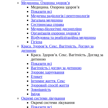
Медицина. Охорона здоров’я
Медицина. Охорона здоров’я
Показати всі
Медична радіологія і рентгенологія
Загальна медицина
Сестринська справа
Медико-біологічні дисципліни
Організація охорони здоров’я
Відбудовна та реабілітаційна медицина
Гігієна
Краса. Здоров’я. Секс. Вагітність. Догляд за
дитиною
Краса. Здоров’я. Секс. Вагітність. Догляд за
дитиною
Показати всі
Вагітність і догляд за дитиною
Здорове харчування
Етикет
Інтимне життя. Секс
Здоровий спосіб життя
Зовнішність
Імідж
Окремі системи лікування
Окремі системи лікування
Показати всі