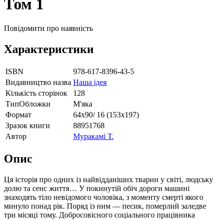
Том 1
Повідомити про наявність
Характеристики
ISBN
978-617-8396-43-5
Видавництво назва
Наша ідея
Кількість сторінок
128
ТипОбложки
М'яка
Формат
64х90/ 16 (153х197)
Зразок книги
88951768
Автор
Муракамі Т.
Опис
Ця історія про одних із найвідданіших тварин у світі, людську
долю та сенс життя… У покинутій обіч дороги машині
знаходять тіло невідомого чоловіка, з моменту смерті якого
минуло понад рік. Поряд із ним — песик, померлий заледве
три місяці тому. Добросовісного соціального працівника