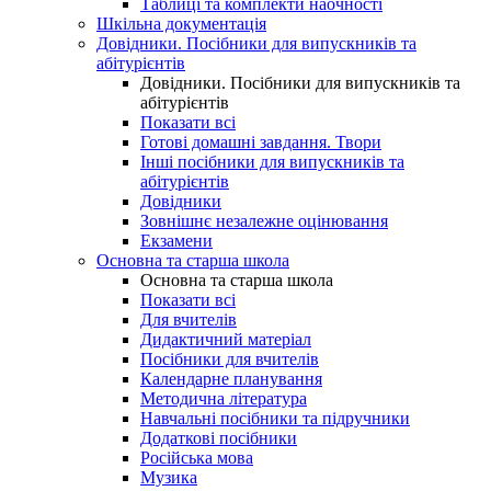
Таблиці та комплекти наочності
Шкільна документація
Довідники. Посібники для випускників та
абітурієнтів
Довідники. Посібники для випускників та
абітурієнтів
Показати всі
Готові домашні завдання. Твори
Інші посібники для випускників та
абітурієнтів
Довідники
Зовнішнє незалежне оцінювання
Екзамени
Основна та старша школа
Основна та старша школа
Показати всі
Для вчителів
Дидактичний матеріал
Посібники для вчителів
Календарне планування
Методична література
Навчальні посібники та підручники
Додаткові посібники
Російська мова
Музика