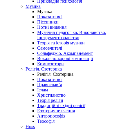
Прикладна психологія
Музика
Музика
Показати всі
Пісенники
Нотні видання
Музична педагогіка. Виконавство.
Інструментознавство
Теорія та історія музики
Самовчителі
Сольфеджіо. Акомпанемент
Вокально-хорові композиції
Композитори
Релігія. Єзотерика
Релігія. Єзотерика
Показати всі
Православ’я
Іслам
Християнство
Теорія релігії
Традиційні східні релігії
Езотеричне вчення
Антропософія
Теософія
Huss