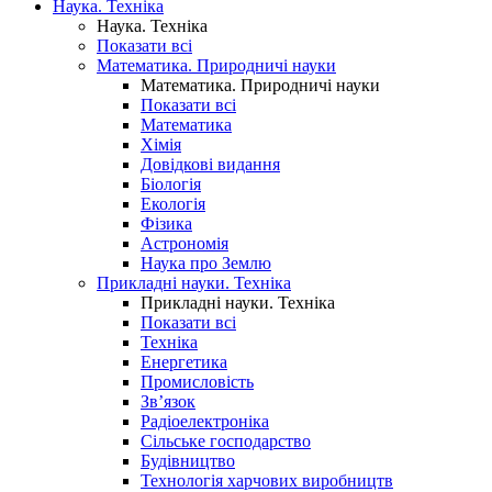
Наука. Техніка
Наука. Техніка
Показати всі
Математика. Природничі науки
Математика. Природничі науки
Показати всі
Математика
Хімія
Довідкові видання
Біологія
Екологія
Фізика
Астрономія
Наука про Землю
Прикладні науки. Техніка
Прикладні науки. Техніка
Показати всі
Техніка
Енергетика
Промисловість
Зв’язок
Радіоелектроніка
Сільське господарство
Будівництво
Технологія харчових виробництв