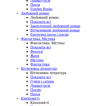
Драматургія
Проза
Foreign Books
Любовний роман
Любовний роман
Показати всі
Закордонний любовний роман
Вітчизняний любовний роман
Еротична проза і поезія
Фантастика. Містика
Фантастика. Містика
Показати всі
Фентезі
Жахи
Містика
Фантастика
Вітчизняна література
Вітчизняна література
Показати всі
Гумор і сатира
Драматургія
Поезія
Проза
Кіноповісті
Кіноповісті