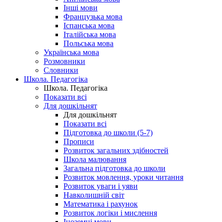
Інші мови
Французька мова
Іспанська мова
Італійська мова
Польська мова
Українська мова
Розмовники
Словники
Школа. Педагогіка
Школа. Педагогіка
Показати всі
Для дошкільнят
Для дошкільнят
Показати всі
Підготовка до школи (5-7)
Прописи
Розвиток загальних здібностей
Школа малювання
Загальна підготовка до школи
Розвиток мовлення, уроки читання
Розвиток уваги і уяви
Навколишній світ
Математика і рахунок
Розвиток логіки і мислення
Іноземні мови