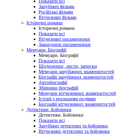
Показати всі
Зарубіжні фільми
Російські фільми
Вітчизняні фільми
Історичні романи
Історичні романи
Показати всі
Вітчизняні письменники
Закордонні письменники
Мемуари. Біографії
Мемуари. Біографії
Показати всі
Щоденники, листи, записки
Мемуари зарубіжних знаменитостей
Біографії зарубіжних знаменитостей
Автобіографії
Збірники біографій
Мемуари вітчизняних знаменитостей
Історії з реальними подіями
Біографії вітчизняних знаменитостей
Детективи. Бойовики
Детективи. Бойовики
Показати всі
Зарубіжні детективи та бойовики
Вітчизняні детективи та бойовики