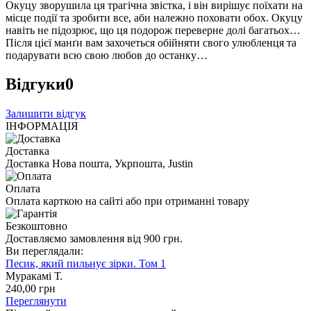
Окуцу зворушила ця трагічна звістка, і він вирішує поїхати на
місце події та зробити все, аби належно поховати обох. Окуцу
навіть не підозрює, що ця подорож переверне долі багатьох…
Після цієї манґи вам захочеться обійняти свого улюбленця та
подарувати всю свою любов до останку…
Відгуки
0
Залишити відгук
ІНФОРМАЦІЯ
Доставка
Доставка Нова пошта, Укрпошта, Justin
Оплата
Оплата карткою на сайті або при отриманні товару
Безкоштовно
Доставляємо замовлення від 900 грн.
Ви переглядали:
Песик, який пильнує зірки. Том 1
Муракамі Т.
240
,00
грн
Переглянути