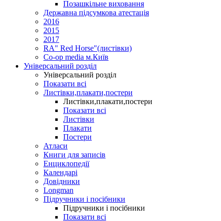
Позашкільне виховання
Державна підсумкова атестація
2016
2015
2017
RA" Red Horse"(листівки)
Co-op media м.Київ
Універсальний розділ
Універсальний розділ
Показати всі
Листівки,плакати,постери
Листівки,плакати,постери
Показати всі
Листівки
Плакати
Постери
Атласи
Книги для записів
Енциклопедії
Календарі
Довідники
Longman
Підручники і посібники
Підручники і посібники
Показати всі