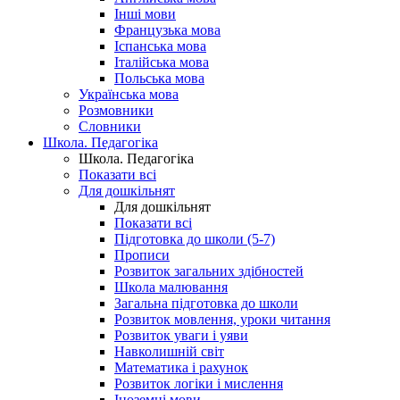
Інші мови
Французька мова
Іспанська мова
Італійська мова
Польська мова
Українська мова
Розмовники
Словники
Школа. Педагогіка
Школа. Педагогіка
Показати всі
Для дошкільнят
Для дошкільнят
Показати всі
Підготовка до школи (5-7)
Прописи
Розвиток загальних здібностей
Школа малювання
Загальна підготовка до школи
Розвиток мовлення, уроки читання
Розвиток уваги і уяви
Навколишній світ
Математика і рахунок
Розвиток логіки і мислення
Іноземні мови