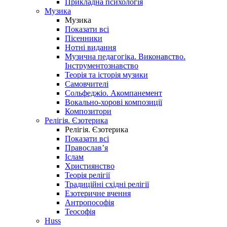
Прикладна психологія
Музика
Музика
Показати всі
Пісенники
Нотні видання
Музична педагогіка. Виконавство.
Інструментознавство
Теорія та історія музики
Самовчителі
Сольфеджіо. Акомпанемент
Вокально-хорові композиції
Композитори
Релігія. Єзотерика
Релігія. Єзотерика
Показати всі
Православ’я
Іслам
Християнство
Теорія релігії
Традиційні східні релігії
Езотеричне вчення
Антропософія
Теософія
Huss