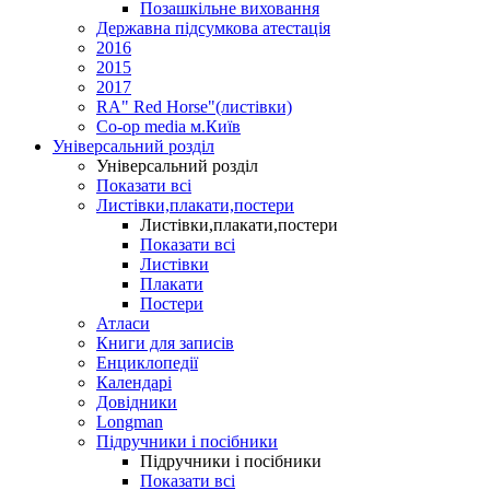
Позашкільне виховання
Державна підсумкова атестація
2016
2015
2017
RA" Red Horse"(листівки)
Co-op media м.Київ
Універсальний розділ
Універсальний розділ
Показати всі
Листівки,плакати,постери
Листівки,плакати,постери
Показати всі
Листівки
Плакати
Постери
Атласи
Книги для записів
Енциклопедії
Календарі
Довідники
Longman
Підручники і посібники
Підручники і посібники
Показати всі