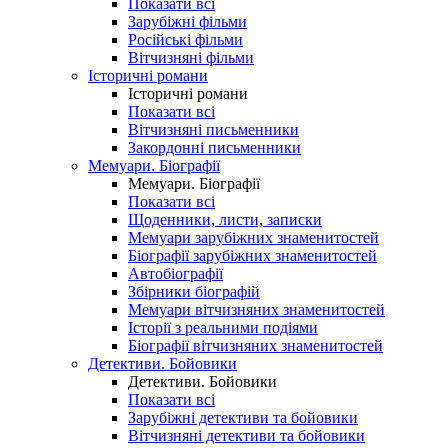
Показати всі
Зарубіжні фільми
Російські фільми
Вітчизняні фільми
Історичні романи
Історичні романи
Показати всі
Вітчизняні письменники
Закордонні письменники
Мемуари. Біографії
Мемуари. Біографії
Показати всі
Щоденники, листи, записки
Мемуари зарубіжних знаменитостей
Біографії зарубіжних знаменитостей
Автобіографії
Збірники біографій
Мемуари вітчизняних знаменитостей
Історії з реальними подіями
Біографії вітчизняних знаменитостей
Детективи. Бойовики
Детективи. Бойовики
Показати всі
Зарубіжні детективи та бойовики
Вітчизняні детективи та бойовики