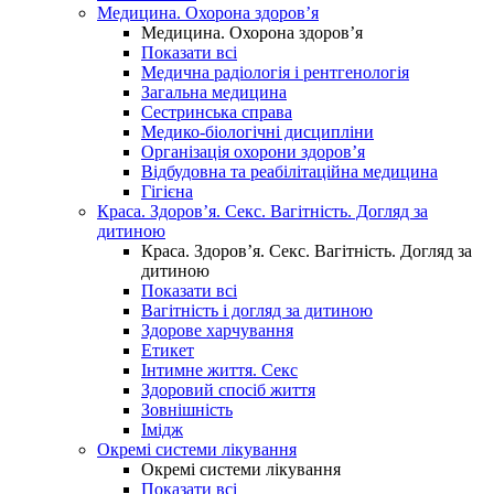
Медицина. Охорона здоров’я
Медицина. Охорона здоров’я
Показати всі
Медична радіологія і рентгенологія
Загальна медицина
Сестринська справа
Медико-біологічні дисципліни
Організація охорони здоров’я
Відбудовна та реабілітаційна медицина
Гігієна
Краса. Здоров’я. Секс. Вагітність. Догляд за
дитиною
Краса. Здоров’я. Секс. Вагітність. Догляд за
дитиною
Показати всі
Вагітність і догляд за дитиною
Здорове харчування
Етикет
Інтимне життя. Секс
Здоровий спосіб життя
Зовнішність
Імідж
Окремі системи лікування
Окремі системи лікування
Показати всі