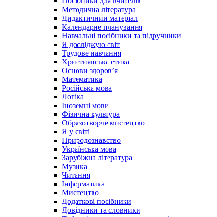
Посібники для вчителів
Методична література
Дидактичний матеріал
Календарне планування
Навчальні посібники та підручники
Я досліджую світ
Трудове навчання
Християнська етика
Основи здоров’я
Математика
Російська мова
Логіка
Іноземні мови
Фізична культура
Образотворче мистецтво
Я у світі
Природознавство
Українська мова
Зарубіжна література
Музика
Читання
Інформатика
Мистецтво
Додаткові посібники
Довідники та словники