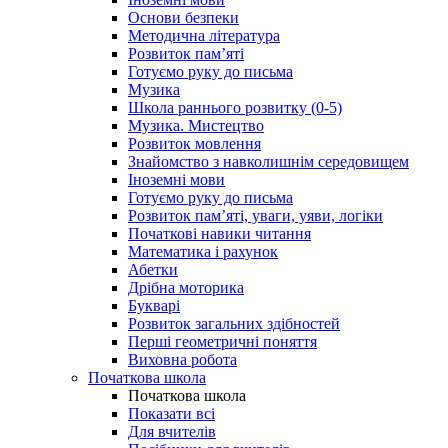
Основи безпеки
Методична література
Розвиток пам’яті
Готуємо руку до письма
Музика
Школа раннього розвитку (0-5)
Музика. Мистецтво
Розвиток мовлення
Знайомство з навколишнім середовищем
Іноземні мови
Готуємо руку до письма
Розвиток пам’яті, уваги, уяви, логіки
Початкові навики читання
Математика і рахунок
Абетки
Дрібна моторика
Букварі
Розвиток загальних здібностей
Перші геометричні поняття
Виховна робота
Початкова школа
Початкова школа
Показати всі
Для вчителів