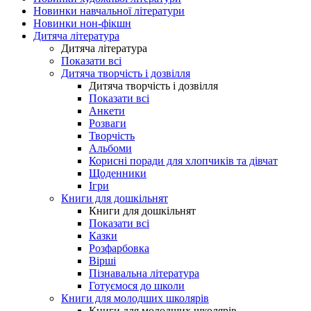
Новинки навчальної літератури
Новинки нон-фікшн
Дитяча література
Дитяча література
Показати всі
Дитяча творчість і дозвілля
Дитяча творчість і дозвілля
Показати всі
Анкети
Розваги
Творчість
Альбоми
Корисні поради для хлопчиків та дівчат
Щоденники
Ігри
Книги для дошкільнят
Книги для дошкільнят
Показати всі
Казки
Розфарбовка
Вірші
Пізнавальна література
Готуємося до школи
Книги для молодших школярів
Книги для молодших школярів