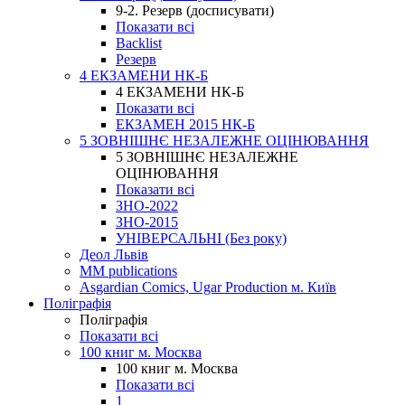
9-2. Резерв (досписувати)
Показати всі
Backlist
Резерв
4 ЕКЗАМЕНИ НК-Б
4 ЕКЗАМЕНИ НК-Б
Показати всі
ЕКЗАМЕН 2015 НК-Б
5 ЗОВНІШНЄ НЕЗАЛЕЖНЕ ОЦІНЮВАННЯ
5 ЗОВНІШНЄ НЕЗАЛЕЖНЕ
ОЦІНЮВАННЯ
Показати всі
ЗНО-2022
ЗНО-2015
УНІВЕРСАЛЬНІ (Без року)
Деол Львів
MM publications
Asgardian Comics, Ugar Production м. Київ
Поліграфія
Поліграфія
Показати всі
100 книг м. Москва
100 книг м. Москва
Показати всі
1