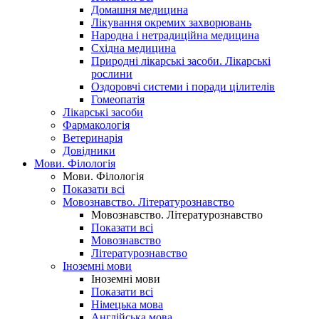
Домашня медицина
Лікування окремих захворювань
Народна і нетрадиційна медицина
Східна медицина
Природні лікарські засоби. Лікарські
рослини
Оздоровчі системи і поради цілителів
Гомеопатія
Лікарські засоби
Фармакологія
Ветеринарія
Довідники
Мови. Філологія
Мови. Філологія
Показати всі
Мовознавство. Літературознавство
Мовознавство. Літературознавство
Показати всі
Мовознавство
Літературознавство
Іноземні мови
Іноземні мови
Показати всі
Німецька мова
Англійська мова