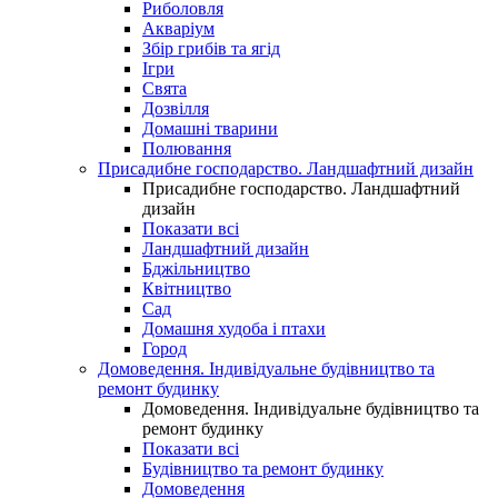
Риболовля
Акваріум
Збір грибів та ягід
Ігри
Свята
Дозвілля
Домашні тварини
Полювання
Присадибне господарство. Ландшафтний дизайн
Присадибне господарство. Ландшафтний
дизайн
Показати всі
Ландшафтний дизайн
Бджільництво
Квітництво
Сад
Домашня худоба і птахи
Город
Домоведення. Індивідуальне будівництво та
ремонт будинку
Домоведення. Індивідуальне будівництво та
ремонт будинку
Показати всі
Будівництво та ремонт будинку
Домоведення