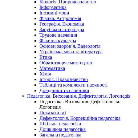
Біологія. Природознавство
Інформатика
Іноземні мови
Фізика. Астрономія
Географія. Економіка
Зарубіжна література
Трудове навчання
Фізична культура
Основи здоров’я. Валеологія
Українська мова та література
Етика
Образотворче мистецтво
Математика
Хімія
Історія. Правознавство
Таблиці та комплекти наочності
Довідники та словники
Педагогіка. Виховання. Дефектологія. Логопедія
Педагогіка. Виховання. Дефектологія.
Логопедія
Показати всі
Дефектологія. Коррекційна педагогіка
Шкільна педагогіка
Дошкільна педагогіка
Загальна педагогіка