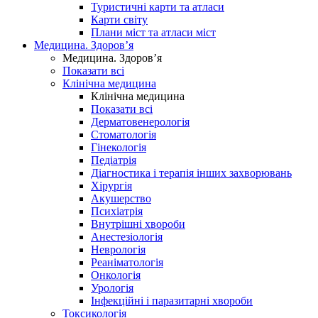
Туристичні карти та атласи
Карти світу
Плани міст та атласи міст
Медицина. Здоров’я
Медицина. Здоров’я
Показати всі
Клінічна медицина
Клінічна медицина
Показати всі
Дерматовенерологія
Стоматологія
Гінекологія
Педіатрія
Діагностика і терапія інших захворювань
Хірургія
Акушерство
Психіатрія
Внутрішні хвороби
Анестезіологія
Неврологія
Реаніматологія
Онкологія
Урологія
Інфекційні і паразитарні хвороби
Токсикологія