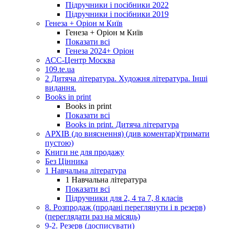
Підручники і посібники 2022
Підручники і посібники 2019
Генеза + Оріон м Київ
Генеза + Оріон м Київ
Показати всі
Генеза 2024+ Оріон
АСС-Центр Москва
109.te.ua
2 Дитяча література. Художня література. Інші
видання.
Books in print
Books in print
Показати всі
Books in print. Дитяча література
АРХІВ (до вияснення) (див коментар)(тримати
пустою)
Книги не для продажу
Без Цінника
1 Навчальна література
1 Навчальна література
Показати всі
Підручники для 2, 4 та 7, 8 класів
8. Розпродаж (продані переглянути і в резерв)
(переглядати раз на місяць)
9-2. Резерв (досписувати)