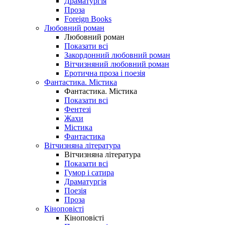
Драматургія
Проза
Foreign Books
Любовний роман
Любовний роман
Показати всі
Закордонний любовний роман
Вітчизняний любовний роман
Еротична проза і поезія
Фантастика. Містика
Фантастика. Містика
Показати всі
Фентезі
Жахи
Містика
Фантастика
Вітчизняна література
Вітчизняна література
Показати всі
Гумор і сатира
Драматургія
Поезія
Проза
Кіноповісті
Кіноповісті