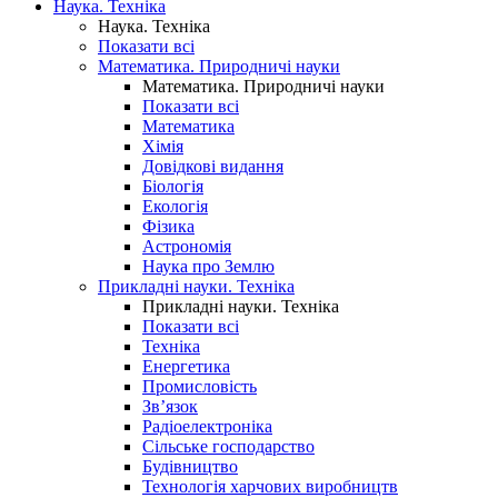
Наука. Техніка
Наука. Техніка
Показати всі
Математика. Природничі науки
Математика. Природничі науки
Показати всі
Математика
Хімія
Довідкові видання
Біологія
Екологія
Фізика
Астрономія
Наука про Землю
Прикладні науки. Техніка
Прикладні науки. Техніка
Показати всі
Техніка
Енергетика
Промисловість
Зв’язок
Радіоелектроніка
Сільське господарство
Будівництво
Технологія харчових виробництв