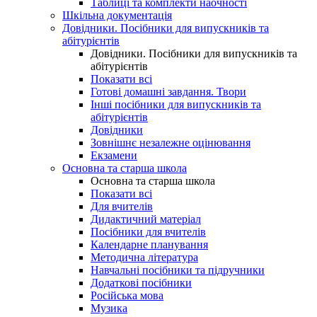
Таблиці та комплекти наочності
Шкільна документація
Довідники. Посібники для випускників та
абітурієнтів
Довідники. Посібники для випускників та
абітурієнтів
Показати всі
Готові домашні завдання. Твори
Інші посібники для випускників та
абітурієнтів
Довідники
Зовнішнє незалежне оцінювання
Екзамени
Основна та старша школа
Основна та старша школа
Показати всі
Для вчителів
Дидактичний матеріал
Посібники для вчителів
Календарне планування
Методична література
Навчальні посібники та підручники
Додаткові посібники
Російська мова
Музика