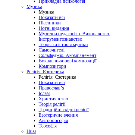
Прикладна психологія
Музика
Музика
Показати всі
Пісенники
Нотні видання
Музична педагогіка. Виконавство.
Інструментознавство
Теорія та історія музики
Самовчителі
Сольфеджіо. Акомпанемент
Вокально-хорові композиції
Композитори
Релігія. Єзотерика
Релігія. Єзотерика
Показати всі
Православ’я
Іслам
Християнство
Теорія релігії
Традиційні східні релігії
Езотеричне вчення
Антропософія
Теософія
Huss