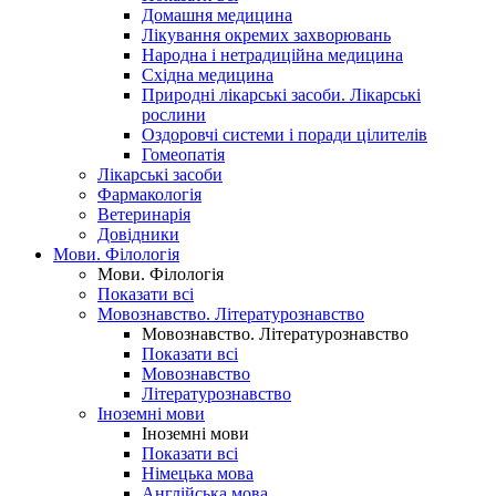
Домашня медицина
Лікування окремих захворювань
Народна і нетрадиційна медицина
Східна медицина
Природні лікарські засоби. Лікарські
рослини
Оздоровчі системи і поради цілителів
Гомеопатія
Лікарські засоби
Фармакологія
Ветеринарія
Довідники
Мови. Філологія
Мови. Філологія
Показати всі
Мовознавство. Літературознавство
Мовознавство. Літературознавство
Показати всі
Мовознавство
Літературознавство
Іноземні мови
Іноземні мови
Показати всі
Німецька мова
Англійська мова