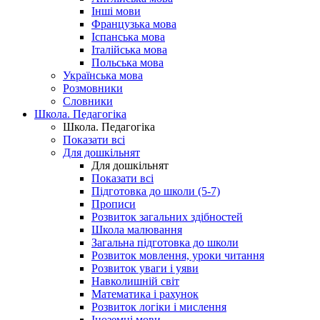
Інші мови
Французька мова
Іспанська мова
Італійська мова
Польська мова
Українська мова
Розмовники
Словники
Школа. Педагогіка
Школа. Педагогіка
Показати всі
Для дошкільнят
Для дошкільнят
Показати всі
Підготовка до школи (5-7)
Прописи
Розвиток загальних здібностей
Школа малювання
Загальна підготовка до школи
Розвиток мовлення, уроки читання
Розвиток уваги і уяви
Навколишній світ
Математика і рахунок
Розвиток логіки і мислення
Іноземні мови