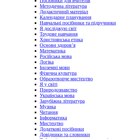
Посібники для вчителів
Методична література
Дидактичний матеріал
Календарне планування
Навчальні посібники та підручники
Я досліджую світ
Трудове навчання
Християнська етика
Основи здоров’я
Математика
Російська мова
Логіка
Іноземні мови
Фізична культура
Образотворче мистецтво
Я у світі
Природознавство
Українська мова
Зарубіжна література
Музика
Читання
Інформатика
Мистецтво
Додаткові посібники
Довідники та словники