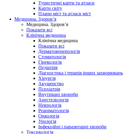
Туристичні карти та атласи
Карти світу
Плани міст та атласи міст
Медицина. Здоров’я
Медицина. Здоров’я
Показати всі
Клінічна медицина
Клінічна медицина
Показати всі
Дерматовенерологія
Стоматологія
Гінекологія
Педіатрія
Діагностика і терапія інших захворювань
Хірургія
Акушерство
Психіатрія
Внутрішні хвороби
Анестезіологія
Неврологія
Реаніматологія
Онкологія
Урологія
Інфекційні і паразитарні хвороби
Токсикологія