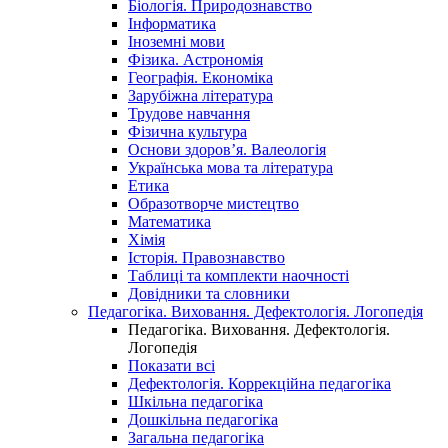
Біологія. Природознавство
Інформатика
Іноземні мови
Фізика. Астрономія
Географія. Економіка
Зарубіжна література
Трудове навчання
Фізична культура
Основи здоров’я. Валеологія
Українська мова та література
Етика
Образотворче мистецтво
Математика
Хімія
Історія. Правознавство
Таблиці та комплекти наочності
Довідники та словники
Педагогіка. Виховання. Дефектологія. Логопедія
Педагогіка. Виховання. Дефектологія.
Логопедія
Показати всі
Дефектологія. Коррекційна педагогіка
Шкільна педагогіка
Дошкільна педагогіка
Загальна педагогіка