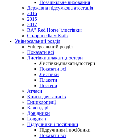
Позашкільне виховання
Державна підсумкова атестація
2016
2015
2017
RA" Red Horse"(листівки)
Co-op media м.Київ
Універсальний розділ
Універсальний розділ
Показати всі
Листівки,плакати,постери
Листівки,плакати,постери
Показати всі
Листівки
Плакати
Постери
Атласи
Книги для записів
Енциклопедії
Календарі
Довідники
Longman
Підручники і посібники
Підручники і посібники
Показати всі