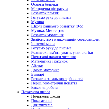
Основи безпеки
Методична література
Розвиток пам’яті
Готуємо руку до письма
Музика
Школа раннього розвитку (0-5)
Музика. Мистецтво
Розвиток мовлення
Знайомство з навколишнім середовищем
Іноземні мови
Готуємо руку до письма
Розвиток пам’яті, уваги, уяви, логіки
Початкові навики читання
Математика і рахунок
Абетки
Дрібна моторика
Букварі
Розвиток загальних здібностей
Перші геометричні поняття
Виховна робота
Початкова школа
Початкова школа
Показати всі
Для вчителів