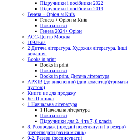
Підручники і посібники 2022
Підручники і посібники 2019
Генеза + Оріон м Київ
Генеза + Оріон м Київ
Показати всі
Генеза 2024+ Оріон
АСС-Центр Москва
109.te.ua
2 Дитяча література. Художня література. Інші
видання.
Books in print
Books in print
Показати всі
Books in print. Дитяча література
АРХІВ (до вияснення) (див коментар)(тримати
пустою)
Книги не для продажу
Без Цінника
1 Навчальна література
1 Навчальна література
Показати всі
Підручники для 2, 4 та 7, 8 класів
8. Розпродаж (продані переглянути і в резерв)
(переглядати раз на місяць)
9-2. Резерв (досписувати)