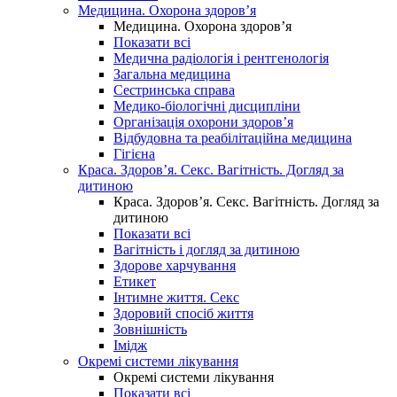
Медицина. Охорона здоров’я
Медицина. Охорона здоров’я
Показати всі
Медична радіологія і рентгенологія
Загальна медицина
Сестринська справа
Медико-біологічні дисципліни
Організація охорони здоров’я
Відбудовна та реабілітаційна медицина
Гігієна
Краса. Здоров’я. Секс. Вагітність. Догляд за
дитиною
Краса. Здоров’я. Секс. Вагітність. Догляд за
дитиною
Показати всі
Вагітність і догляд за дитиною
Здорове харчування
Етикет
Інтимне життя. Секс
Здоровий спосіб життя
Зовнішність
Імідж
Окремі системи лікування
Окремі системи лікування
Показати всі