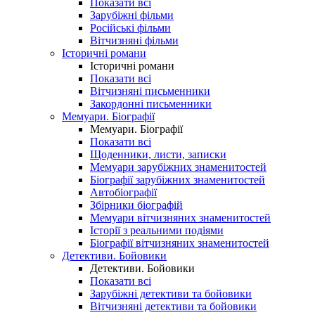
Показати всі
Зарубіжні фільми
Російські фільми
Вітчизняні фільми
Історичні романи
Історичні романи
Показати всі
Вітчизняні письменники
Закордонні письменники
Мемуари. Біографії
Мемуари. Біографії
Показати всі
Щоденники, листи, записки
Мемуари зарубіжних знаменитостей
Біографії зарубіжних знаменитостей
Автобіографії
Збірники біографій
Мемуари вітчизняних знаменитостей
Історії з реальними подіями
Біографії вітчизняних знаменитостей
Детективи. Бойовики
Детективи. Бойовики
Показати всі
Зарубіжні детективи та бойовики
Вітчизняні детективи та бойовики