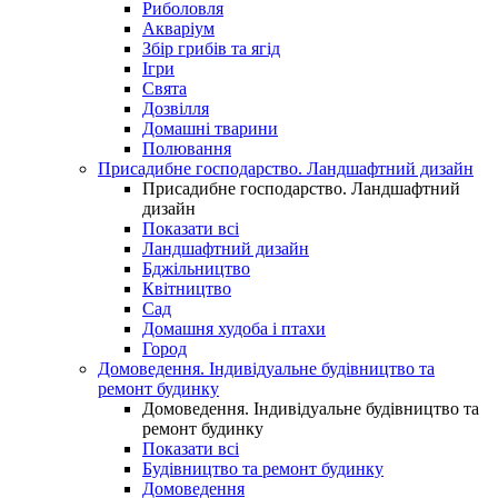
Риболовля
Акваріум
Збір грибів та ягід
Ігри
Свята
Дозвілля
Домашні тварини
Полювання
Присадибне господарство. Ландшафтний дизайн
Присадибне господарство. Ландшафтний
дизайн
Показати всі
Ландшафтний дизайн
Бджільництво
Квітництво
Сад
Домашня худоба і птахи
Город
Домоведення. Індивідуальне будівництво та
ремонт будинку
Домоведення. Індивідуальне будівництво та
ремонт будинку
Показати всі
Будівництво та ремонт будинку
Домоведення