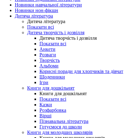
Новинки навчальної літератури
Новинки нон-фікшн
Дитяча література
Дитяча література
Показати всі
Дитяча творчість і дозвілля
Дитяча творчість і дозвілля
Показати всі
Анкети
Розваги
Творчість
Альбоми
Корисні поради для хлопчиків та дівчат
Щоденники
Ігри
Книги для дошкільнят
Книги для дошкільнят
Показати всі
Казки
Розфарбовка
Вірші
Пізнавальна література
Готуємося до школи
Книги для молодших школярів
Книги для молодших школярів