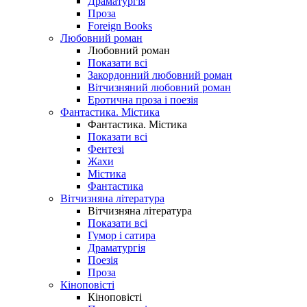
Драматургія
Проза
Foreign Books
Любовний роман
Любовний роман
Показати всі
Закордонний любовний роман
Вітчизняний любовний роман
Еротична проза і поезія
Фантастика. Містика
Фантастика. Містика
Показати всі
Фентезі
Жахи
Містика
Фантастика
Вітчизняна література
Вітчизняна література
Показати всі
Гумор і сатира
Драматургія
Поезія
Проза
Кіноповісті
Кіноповісті