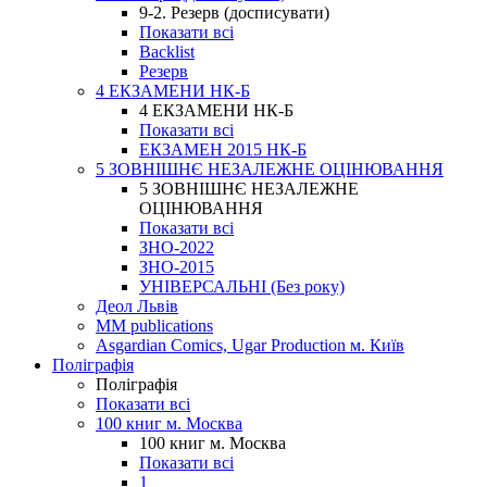
9-2. Резерв (досписувати)
Показати всі
Backlist
Резерв
4 ЕКЗАМЕНИ НК-Б
4 ЕКЗАМЕНИ НК-Б
Показати всі
ЕКЗАМЕН 2015 НК-Б
5 ЗОВНІШНЄ НЕЗАЛЕЖНЕ ОЦІНЮВАННЯ
5 ЗОВНІШНЄ НЕЗАЛЕЖНЕ
ОЦІНЮВАННЯ
Показати всі
ЗНО-2022
ЗНО-2015
УНІВЕРСАЛЬНІ (Без року)
Деол Львів
MM publications
Asgardian Comics, Ugar Production м. Київ
Поліграфія
Поліграфія
Показати всі
100 книг м. Москва
100 книг м. Москва
Показати всі
1