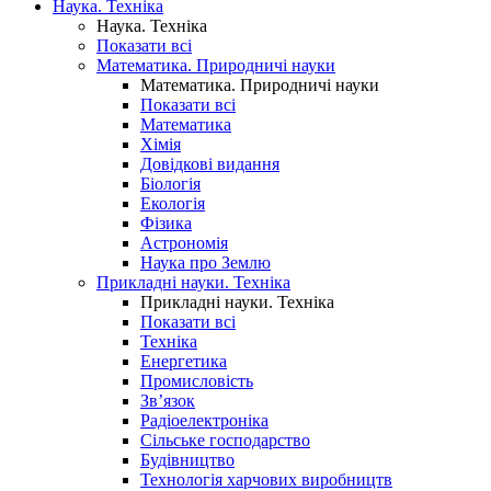
Наука. Техніка
Наука. Техніка
Показати всі
Математика. Природничі науки
Математика. Природничі науки
Показати всі
Математика
Хімія
Довідкові видання
Біологія
Екологія
Фізика
Астрономія
Наука про Землю
Прикладні науки. Техніка
Прикладні науки. Техніка
Показати всі
Техніка
Енергетика
Промисловість
Зв’язок
Радіоелектроніка
Сільське господарство
Будівництво
Технологія харчових виробництв