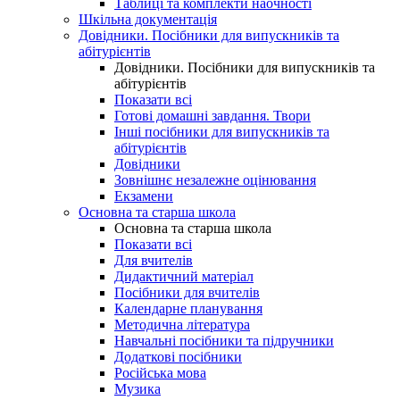
Таблиці та комплекти наочності
Шкільна документація
Довідники. Посібники для випускників та
абітурієнтів
Довідники. Посібники для випускників та
абітурієнтів
Показати всі
Готові домашні завдання. Твори
Інші посібники для випускників та
абітурієнтів
Довідники
Зовнішнє незалежне оцінювання
Екзамени
Основна та старша школа
Основна та старша школа
Показати всі
Для вчителів
Дидактичний матеріал
Посібники для вчителів
Календарне планування
Методична література
Навчальні посібники та підручники
Додаткові посібники
Російська мова
Музика