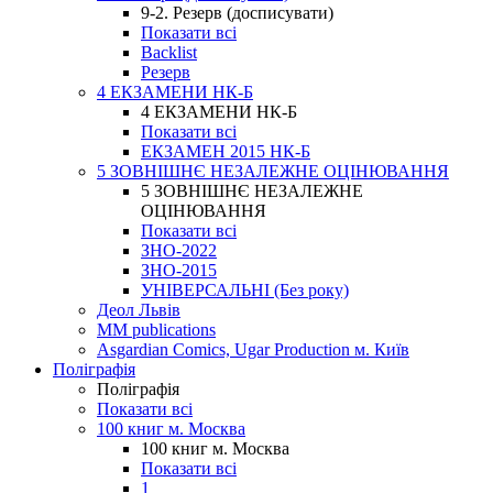
9-2. Резерв (досписувати)
Показати всі
Backlist
Резерв
4 ЕКЗАМЕНИ НК-Б
4 ЕКЗАМЕНИ НК-Б
Показати всі
ЕКЗАМЕН 2015 НК-Б
5 ЗОВНІШНЄ НЕЗАЛЕЖНЕ ОЦІНЮВАННЯ
5 ЗОВНІШНЄ НЕЗАЛЕЖНЕ
ОЦІНЮВАННЯ
Показати всі
ЗНО-2022
ЗНО-2015
УНІВЕРСАЛЬНІ (Без року)
Деол Львів
MM publications
Asgardian Comics, Ugar Production м. Київ
Поліграфія
Поліграфія
Показати всі
100 книг м. Москва
100 книг м. Москва
Показати всі
1