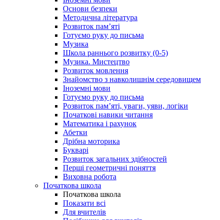
Основи безпеки
Методична література
Розвиток пам’яті
Готуємо руку до письма
Музика
Школа раннього розвитку (0-5)
Музика. Мистецтво
Розвиток мовлення
Знайомство з навколишнім середовищем
Іноземні мови
Готуємо руку до письма
Розвиток пам’яті, уваги, уяви, логіки
Початкові навики читання
Математика і рахунок
Абетки
Дрібна моторика
Букварі
Розвиток загальних здібностей
Перші геометричні поняття
Виховна робота
Початкова школа
Початкова школа
Показати всі
Для вчителів