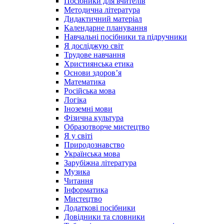
Посібники для вчителів
Методична література
Дидактичний матеріал
Календарне планування
Навчальні посібники та підручники
Я досліджую світ
Трудове навчання
Християнська етика
Основи здоров’я
Математика
Російська мова
Логіка
Іноземні мови
Фізична культура
Образотворче мистецтво
Я у світі
Природознавство
Українська мова
Зарубіжна література
Музика
Читання
Інформатика
Мистецтво
Додаткові посібники
Довідники та словники