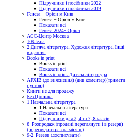
Підручники і посібники 2022
Підручники і посібники 2019
Генеза + Оріон м Київ
Генеза + Оріон м Київ
Показати всі
Генеза 2024+ Оріон
АСС-Центр Москва
109.te.ua
2 Дитяча література. Художня література. Інші
видання.
Books in print
Books in print
Показати всі
Books in print. Дитяча література
АРХІВ (до вияснення) (див коментар)(тримати
пустою)
Книги не для продажу
Без Цінника
1 Навчальна література
1 Навчальна література
Показати всі
Підручники для 2, 4 та 7, 8 класів
8. Розпродаж (продані переглянути і в резерв)
(переглядати раз на місяць)
9-2. Резерв (досписувати)