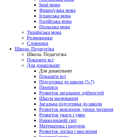
Інші мови
Французька мова
Іспанська мова
Італійська мова
Польська мова
Українська мова
Розмовники
Словники
Школа. Педагогіка
Школа. Педагогіка
Показати всі
Для дошкільнят
Для дошкільнят
Показати всі
Підготовка до школи (5-7)
Прописи
Розвиток загальних здібностей
Школа малювання
Загальна підготовка до школи
Розвиток мовлення, уроки читання
Розвиток уваги і уяви
Навколишній світ
Математика і рахунок
Розвиток логіки і мислення
Іноземні мови