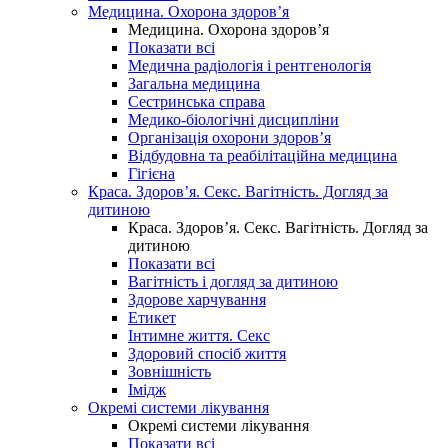
Медицина. Охорона здоров’я
Медицина. Охорона здоров’я
Показати всі
Медична радіологія і рентгенологія
Загальна медицина
Сестринська справа
Медико-біологічні дисципліни
Організація охорони здоров’я
Відбудовна та реабілітаційна медицина
Гігієна
Краса. Здоров’я. Секс. Вагітність. Догляд за
дитиною
Краса. Здоров’я. Секс. Вагітність. Догляд за
дитиною
Показати всі
Вагітність і догляд за дитиною
Здорове харчування
Етикет
Інтимне життя. Секс
Здоровий спосіб життя
Зовнішність
Імідж
Окремі системи лікування
Окремі системи лікування
Показати всі