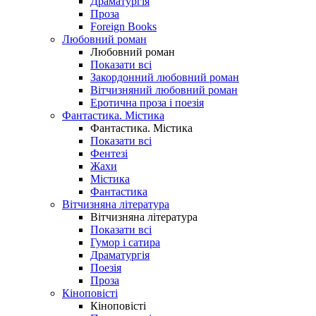
Драматургія
Проза
Foreign Books
Любовний роман
Любовний роман
Показати всі
Закордонний любовний роман
Вітчизняний любовний роман
Еротична проза і поезія
Фантастика. Містика
Фантастика. Містика
Показати всі
Фентезі
Жахи
Містика
Фантастика
Вітчизняна література
Вітчизняна література
Показати всі
Гумор і сатира
Драматургія
Поезія
Проза
Кіноповісті
Кіноповісті