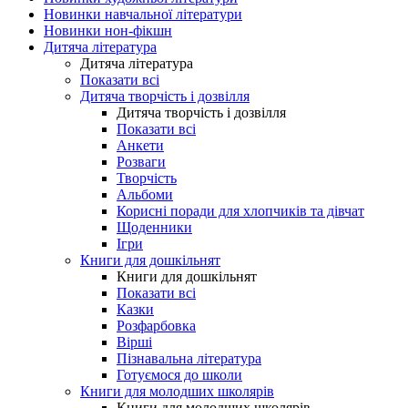
Новинки навчальної літератури
Новинки нон-фікшн
Дитяча література
Дитяча література
Показати всі
Дитяча творчість і дозвілля
Дитяча творчість і дозвілля
Показати всі
Анкети
Розваги
Творчість
Альбоми
Корисні поради для хлопчиків та дівчат
Щоденники
Ігри
Книги для дошкільнят
Книги для дошкільнят
Показати всі
Казки
Розфарбовка
Вірші
Пізнавальна література
Готуємося до школи
Книги для молодших школярів
Книги для молодших школярів