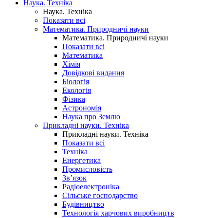
Наука. Техніка
Наука. Техніка
Показати всі
Математика. Природничі науки
Математика. Природничі науки
Показати всі
Математика
Хімія
Довідкові видання
Біологія
Екологія
Фізика
Астрономія
Наука про Землю
Прикладні науки. Техніка
Прикладні науки. Техніка
Показати всі
Техніка
Енергетика
Промисловість
Зв’язок
Радіоелектроніка
Сільське господарство
Будівництво
Технологія харчових виробництв