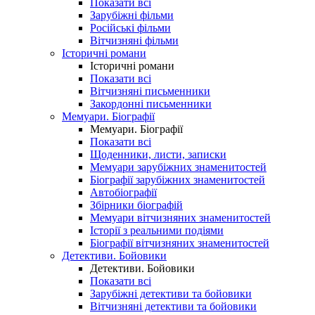
Показати всі
Зарубіжні фільми
Російські фільми
Вітчизняні фільми
Історичні романи
Історичні романи
Показати всі
Вітчизняні письменники
Закордонні письменники
Мемуари. Біографії
Мемуари. Біографії
Показати всі
Щоденники, листи, записки
Мемуари зарубіжних знаменитостей
Біографії зарубіжних знаменитостей
Автобіографії
Збірники біографій
Мемуари вітчизняних знаменитостей
Історії з реальними подіями
Біографії вітчизняних знаменитостей
Детективи. Бойовики
Детективи. Бойовики
Показати всі
Зарубіжні детективи та бойовики
Вітчизняні детективи та бойовики