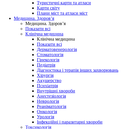
Туристичні карти та атласи
Карти світу
Плани міст та атласи міст
Медицина. Здоров’я
Медицина. Здоров’я
Показати всі
Клінічна медицина
Клінічна медицина
Показати всі
Дерматовенерологія
Стоматологія
Гінекологія
Педіатрія
Діагностика і терапія інших захворювань
Хірургія
Акушерство
Психіатрія
Внутрішні хвороби
Анестезіологія
Неврологія
Реаніматологія
Онкологія
Урологія
Інфекційні і паразитарні хвороби
Токсикологія