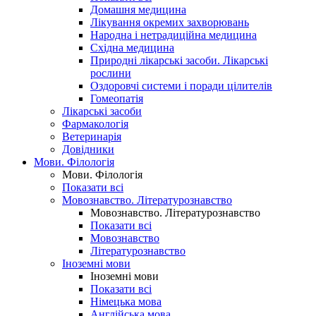
Домашня медицина
Лікування окремих захворювань
Народна і нетрадиційна медицина
Східна медицина
Природні лікарські засоби. Лікарські
рослини
Оздоровчі системи і поради цілителів
Гомеопатія
Лікарські засоби
Фармакологія
Ветеринарія
Довідники
Мови. Філологія
Мови. Філологія
Показати всі
Мовознавство. Літературознавство
Мовознавство. Літературознавство
Показати всі
Мовознавство
Літературознавство
Іноземні мови
Іноземні мови
Показати всі
Німецька мова
Англійська мова