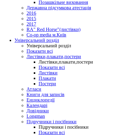
Позашкільне виховання
Державна підсумкова атестація
2016
2015
2017
RA" Red Horse"(листівки)
Co-op media м.Київ
Універсальний розділ
Універсальний розділ
Показати всі
Листівки,плакати,постери
Листівки,плакати,постери
Показати всі
Листівки
Плакати
Постери
Атласи
Книги для записів
Енциклопедії
Календарі
Довідники
Longman
Підручники і посібники
Підручники і посібники
Показати всі