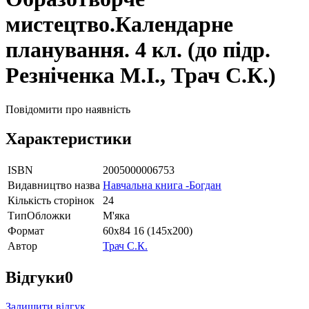
мистецтво.Календарне
планування. 4 кл. (до підр.
Резніченка М.І., Трач С.К.)
Повідомити про наявність
Характеристики
ISBN
2005000006753
Видавництво назва
Навчальна книга -Богдан
Кількість сторінок
24
ТипОбложки
М'яка
Формат
60х84 16 (145х200)
Автор
Трач С.К.
Відгуки
0
Залишити відгук