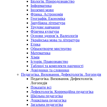
Біологія. Природознавство
Інформатика
Іноземні мови
Фізика. Астрономія
Географія. Економіка
Зарубіжна література
Трудове навчання
Фізична культура
Основи здоров’я. Валеологія
Українська мова та література
Етика
Образотворче мистецтво
Математика
Хімія
Історія. Правознавство
Таблиці та комплекти наочності
Довідники та словники
Педагогіка. Виховання. Дефектологія. Логопедія
Педагогіка. Виховання. Дефектологія.
Логопедія
Показати всі
Дефектологія. Коррекційна педагогіка
Шкільна педагогіка
Дошкільна педагогіка
Загальна педагогіка