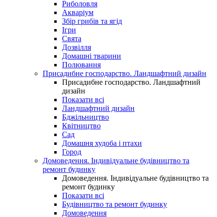
Риболовля
Акваріум
Збір грибів та ягід
Ігри
Свята
Дозвілля
Домашні тварини
Полювання
Присадибне господарство. Ландшафтний дизайн
Присадибне господарство. Ландшафтний
дизайн
Показати всі
Ландшафтний дизайн
Бджільництво
Квітництво
Сад
Домашня худоба і птахи
Город
Домоведення. Індивідуальне будівництво та
ремонт будинку
Домоведення. Індивідуальне будівництво та
ремонт будинку
Показати всі
Будівництво та ремонт будинку
Домоведення