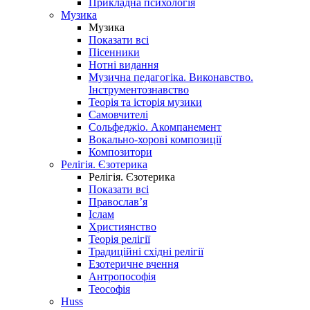
Прикладна психологія
Музика
Музика
Показати всі
Пісенники
Нотні видання
Музична педагогіка. Виконавство.
Інструментознавство
Теорія та історія музики
Самовчителі
Сольфеджіо. Акомпанемент
Вокально-хорові композиції
Композитори
Релігія. Єзотерика
Релігія. Єзотерика
Показати всі
Православ’я
Іслам
Християнство
Теорія релігії
Традиційні східні релігії
Езотеричне вчення
Антропософія
Теософія
Huss