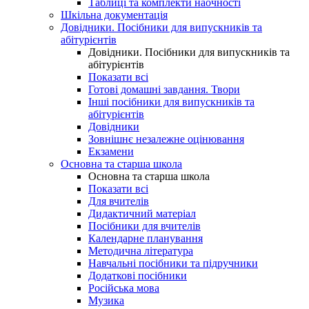
Таблиці та комплекти наочності
Шкільна документація
Довідники. Посібники для випускників та
абітурієнтів
Довідники. Посібники для випускників та
абітурієнтів
Показати всі
Готові домашні завдання. Твори
Інші посібники для випускників та
абітурієнтів
Довідники
Зовнішнє незалежне оцінювання
Екзамени
Основна та старша школа
Основна та старша школа
Показати всі
Для вчителів
Дидактичний матеріал
Посібники для вчителів
Календарне планування
Методична література
Навчальні посібники та підручники
Додаткові посібники
Російська мова
Музика