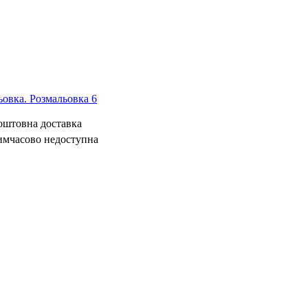
овка. Розмальовка 6
коштовна доставка
имчасово недоступна