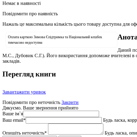
Немає в наявності
Повідомити про наявність
Нажаль це максимальна кількість цього товару доступна для о
Анота
Оплата карткою Зимова Єпідтримка та Національний кешбек
тимчасово недоступна
Даний по
М.С., Дубовик С.Г.). Його використання допоможе вчителеві в ор
закладів.
Перегляд книги
Завантажити уривок
Повідомити про неточність
Закрити
Дякуємо. Ваше звернення прийнято
Ваше ім`я
Ваш email
*
Будь ласка, кор
Опишіть неточність
*
Будь ласка, оп