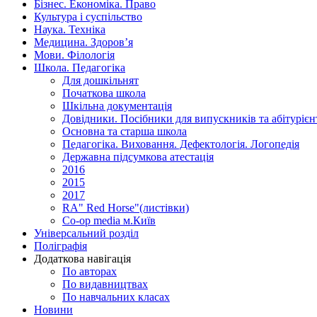
Бізнес. Економіка. Право
Культура і суспільство
Наука. Техніка
Медицина. Здоров’я
Мови. Філологія
Школа. Педагогіка
Для дошкільнят
Початкова школа
Шкільна документація
Довідники. Посібники для випускників та абітурієн
Основна та старша школа
Педагогіка. Виховання. Дефектологія. Логопедія
Державна підсумкова атестація
2016
2015
2017
RA" Red Horse"(листівки)
Co-op media м.Київ
Універсальний розділ
Поліграфія
Додаткова навігація
По авторах
По видавництвах
По навчальних класах
Новини