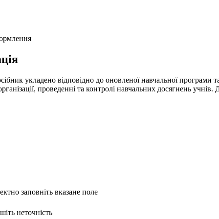
формлення
ція
сібник укладено відповідно до оновленої навчальної програми т
ганізації, проведенні та контролі навчальних досягнень учнів. Д
ректно заповніть вказане поле
ишіть неточність