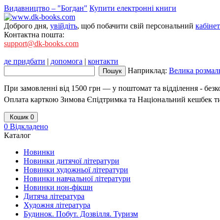
Видавництво – "Богдан"
Купити електронні книги
Доброго дня,
увійдіть
, щоб побачити свій персональний
кабінет
Контактна пошта:
support@dk-books.com
де придбати
|
допомога
|
контакти
Наприклад:
Велика розмаль
При замовленні від 1500 грн — у поштомат та відділення - без
Оплата карткою Зимова Єпідтримка та Національний кешбек т
Кошик
0
0
Відкладено
Каталог
Новинки
Новинки дитячої літератури
Новинки художньої літератури
Новинки навчальної літератури
Новинки нон-фікшн
Дитяча література
Художня література
Будинок. Побут. Дозвілля. Туризм