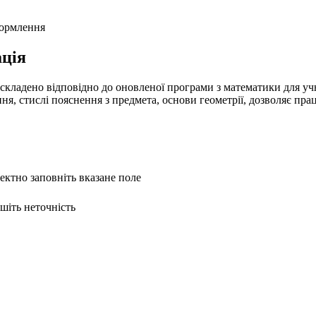
формлення
ція
складено відповідно до оновленої програми з математики для учні
я, стислі пояснення з предмета, основи геометрії, дозволяє прац
ректно заповніть вказане поле
ишіть неточність