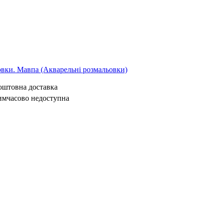
овки. Мавпа (Акварельні розмальовки)
коштовна доставка
имчасово недоступна