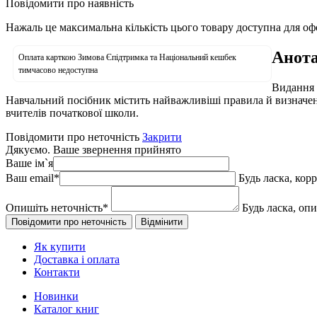
Повідомити про наявність
Нажаль це максимальна кількість цього товару доступна для о
Анота
Оплата карткою Зимова Єпідтримка та Національний кешбек
тимчасово недоступна
Видання 
Навчальний посібник містить найважливіші правила й визначенн
вчителів початкової школи.
Повідомити про неточність
Закрити
Дякуємо. Ваше звернення прийнято
Ваше ім`я
Ваш email
*
Будь ласка, кор
Опишіть неточність
*
Будь ласка, оп
Як купити
Доставка і оплата
Контакти
Новинки
Каталог книг