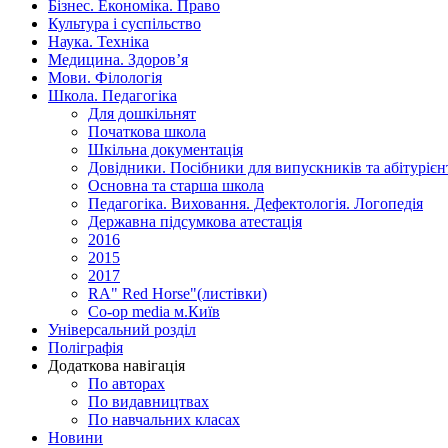
Бізнес. Економіка. Право
Культура і суспільство
Наука. Техніка
Медицина. Здоров’я
Мови. Філологія
Школа. Педагогіка
Для дошкільнят
Початкова школа
Шкільна документація
Довідники. Посібники для випускників та абітурієн
Основна та старша школа
Педагогіка. Виховання. Дефектологія. Логопедія
Державна підсумкова атестація
2016
2015
2017
RA" Red Horse"(листівки)
Co-op media м.Київ
Універсальний розділ
Поліграфія
Додаткова навігація
По авторах
По видавництвах
По навчальних класах
Новини