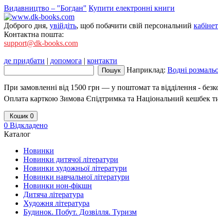
Видавництво – "Богдан"
Купити електронні книги
Доброго дня,
увійдіть
, щоб побачити свій персональний
кабінет
Контактна пошта:
support@dk-books.com
де придбати
|
допомога
|
контакти
Наприклад:
Водні розмаль
При замовленні від 1500 грн — у поштомат та відділення - без
Оплата карткою Зимова Єпідтримка та Національний кешбек т
Кошик
0
0
Відкладено
Каталог
Новинки
Новинки дитячої літератури
Новинки художньої літератури
Новинки навчальної літератури
Новинки нон-фікшн
Дитяча література
Художня література
Будинок. Побут. Дозвілля. Туризм